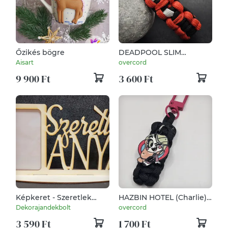
Őzikés bögre
DEADPOOL SLIM
paracord karkötő
Aisart
overcord
9 900 Ft
3 600 Ft
Képkeret - Szeretlek
HAZBIN HOTEL (Charlie)
Anya felírattal
kulcstartó/táskadísz
Dekorajandekbolt
overcord
3 590 Ft
1 700 Ft