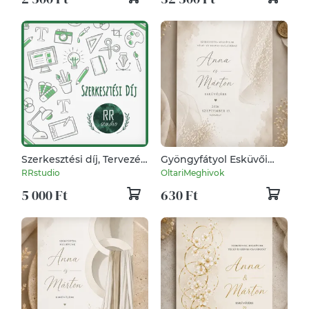
dekoráció
Szerkesztési díj, Tervezés,
Gyöngyfátyol Esküvői
Szerkesztés, Grafika,
Meghívó
RRstudio
OltariMeghivok
egyedi rendelés
5 000 Ft
630 Ft