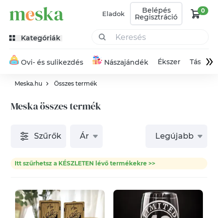
Belépés
0
Eladok
Regisztráció
Kategóriák
»
Ékszer
Táska
Ovi- és sulikezdés
Nászajándék
Meska.hu
Összes termék
Meska összes termék
Szűrők
Ár
Legújabb
Itt szűrhetsz a KÉSZLETEN lévő termékekre >>