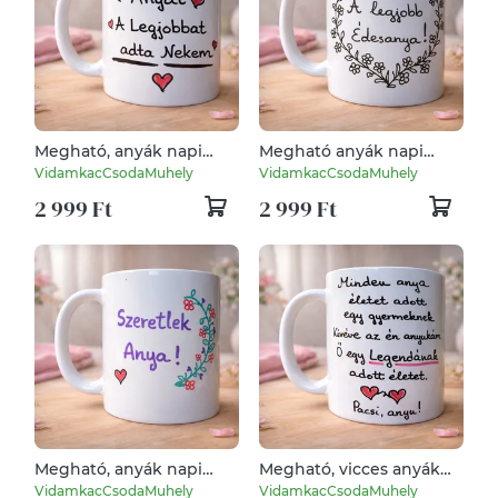
Megható, anyák napi
Megható anyák napi
bögre - feliratos ajándék
bögre - feliratos ajándék
VidamkacCsodaMuhely
VidamkacCsodaMuhely
anyának
anyának
2 999 Ft
2 999 Ft
Megható, anyák napi
Megható, vicces anyák
bögre - feliratos ajándék
napi bögre - feliratos
VidamkacCsodaMuhely
VidamkacCsodaMuhely