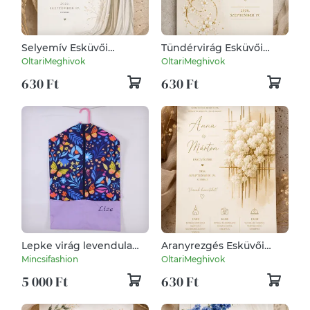
Selyemív Esküvői
Tündérvirág Esküvői
Meghívó
Meghívó
OltariMeghivok
OltariMeghivok
630 Ft
630 Ft
Lepke virág levendula
Aranyrezgés Esküvői
Ovis zsák
Meghívó
Mincsifashion
OltariMeghivok
5 000 Ft
630 Ft