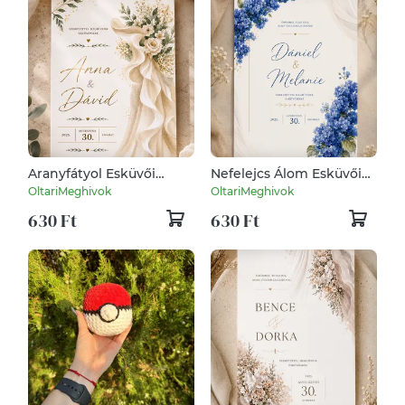
Aranyfátyol Esküvői
Nefelejcs Álom Esküvői
Meghívó
Meghívó
OltariMeghivok
OltariMeghivok
630 Ft
630 Ft