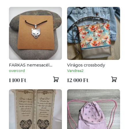
FARKAS nemesacél
Virágos crossbody
MEDÁL/nyaklánc
overcord
Vandrea2
1 100 Ft
12 000 Ft