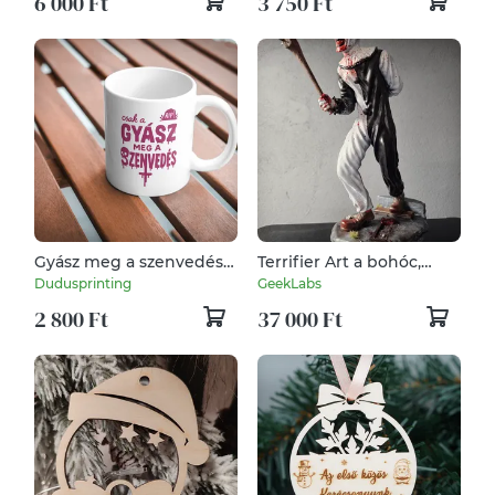
6 000 Ft
3 750 Ft
Gyász meg a szenvedés
Terrifier Art a bohóc,
pink bögre
szobor, kézzel festve
Dudusprinting
GeekLabs
2 800 Ft
37 000 Ft