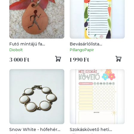
Futó mintájú fa
Bevásárlólista
kulcstartó
jegyzettömb
Diobolt
PillangoPapir
3 000 Ft
1 990 Ft
Snow White - hófehér
Szokáskövető heti