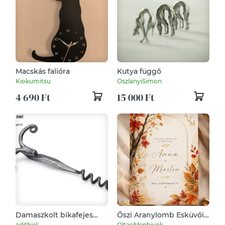
Macskás falióra
Kutya függő
Kiokumitsu
OszlanyiSimon
4 690 Ft
15 000 Ft
Damaszkolt bikafejes
Őszi Aranylomb Esküvői
dugóhúzó, [E_01c]
Meghívó
adithiel
OltariMeghivok