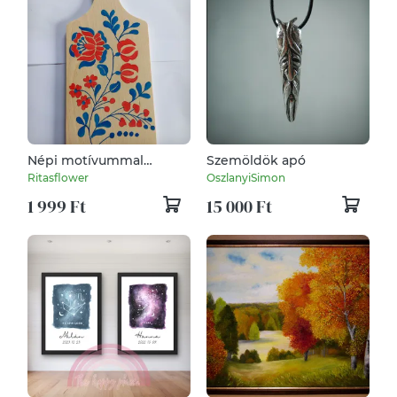
Népi motívummal
Szemöldök apó
ellátott dísz fatárgy
Ritasflower
OszlanyiSimon
1 999 Ft
15 000 Ft