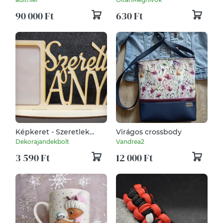
90 000 Ft
630 Ft
Képkeret - Szeretlek
Virágos crossbody
Anya felírattal
Dekorajandekbolt
Vandrea2
3 590 Ft
12 000 Ft