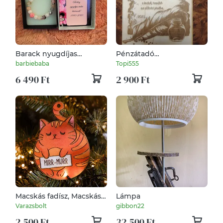
Barack nyugdíjas
Pénzátadó
ajándék
ajándékdobozka
barbiebaba
Topi555
6 490 Ft
2 900 Ft
Macskás fadísz, Macskás
Lámpa
Karácsonyfadísz Névre
Varazsbolt
gibbon22
szóló Karácsonyfadísz,
2 500 Ft
32 500 Ft
egyedi karácsonyi