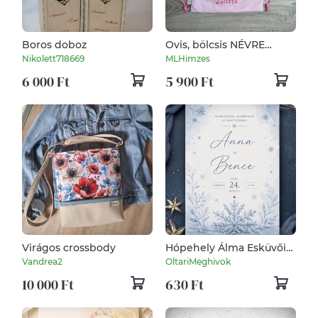
Boros doboz
Ovis, bölcsis NÉVRE
SZÓLÓ
Nikolett718669
MLHimzes
tornazsák,hátizsák,
6 000 Ft
5 900 Ft
hátitáska
Virágos crossbody
Hópehely Álma Esküvői
Meghívó
Vandrea2
OltariMeghivok
10 000 Ft
630 Ft