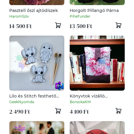
Pasztell őszi ajtódíszek
Horgolt Pillangó Párna
HaromSziv
PiheTunder
14 500 Ft
13 500 Ft
Lilo és Stitch festhető
Könyvtok vízálló
figuraszett
poliészterből -
GeekNyomda
BorsokaKM
cseresznyevirág
2 490 Ft
4 100 Ft