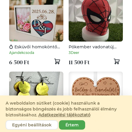
💍 Esküvői homoköntő
Pókember vadonatúj
képkeret 💍
nap popcorn tarto
Ajandekcsoda
3Deer
6 500 Ft
11 500 Ft
A weboldalon sütiket (cookie) használunk a
biztonságos böngészés és jobb felhasználói élmény
biztosításához.
Adatkezelési tájékoztató
Egyéni beállítások
Értem
Andrassy Couture
6. Évfordulós Ajándék