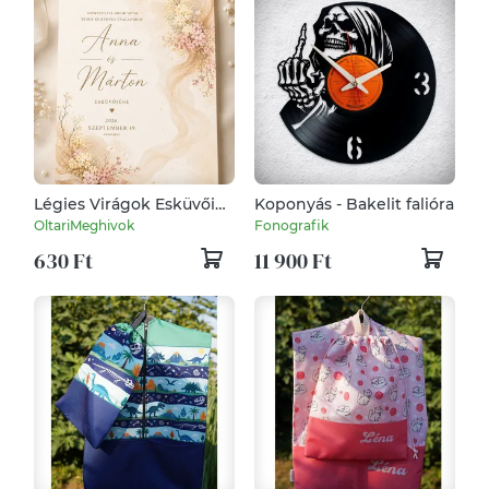
Légies Virágok Esküvői
Koponyás - Bakelit falióra
Meghívó
OltariMeghivok
Fonografik
630 Ft
11 900 Ft