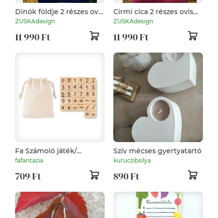
Dinók földje 2 részes ovis
Cirmi cica 2 részes ovis
zsák szett
zsák szett
ZUSKAdesign
ZUSKAdesign
11 990 Ft
11 990 Ft
Fa Számoló játék/
Szív mécses gyertyatartó
MO6398-13
fafantazia
kuruczibolya
709 Ft
890 Ft