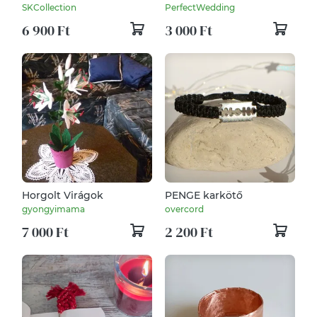
vörösrézből
dobozka - Köszönünk
SKCollection
PerfectWedding
mindent mintával
6 900 Ft
3 000 Ft
Horgolt Virágok
PENGE karkötő
gyongyimama
overcord
7 000 Ft
2 200 Ft