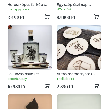
Horoszkópos falikép /
Egy szép őszi nap ,
Babaszoba kép /
Olajfestmény keretben
thehappyplace
HTerezArt
Újszülött emlék / Fali
3 490 Ft
85 000 Ft
dekoráció, falikép /
digitális, nyomat / 2.
Ló - lovas pálinkás
Autós memóriajáték 2.
készlet ; Lovak
decorfantasy
Thelittlebird
kedvelőinek
10 980 Ft
2 850 Ft