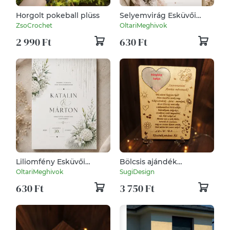
Horgolt pokeball plüss
Selyemvirág Esküvői
Meghívó
ZsoCrochet
OltariMeghivok
2 990 Ft
630 Ft
Liliomfény Esküvői
Bölcsis ajándék
Meghívó
ballagásra, dadusnak,
OltariMeghivok
SugiDesign
gondozónak
630 Ft
3 750 Ft