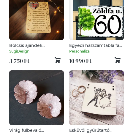
Bölcsis ajándék
Egyedi házszámtábla fa
ballagásra, dadusnak,
mintával kőből
SugiDesign
Personaliza
gondozónak
3 750 Ft
10 990 Ft
Virág fülbevaló
Esküvői gyűrűtartó