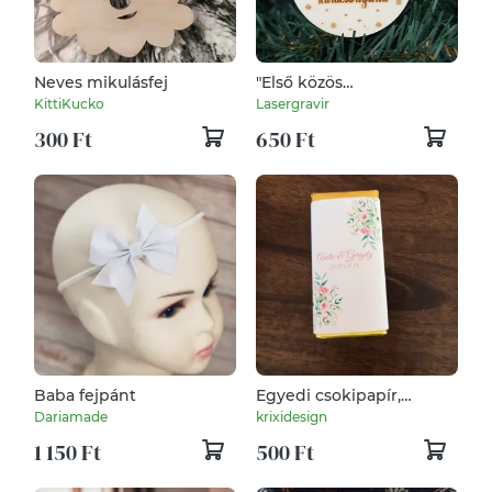
Neves mikulásfej
"Első közös
karácsonyunk"
KittiKucko
Lasergravir
gravírozott, fa
300 Ft
650 Ft
karácsonyfadísz
Baba fejpánt
Egyedi csokipapír,
köszönő ajándék
Dariamade
krixidesign
esküvőre
1 150 Ft
500 Ft