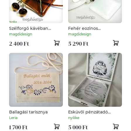
Szélforgó kávéban
Fehér eozinos
üvegékszer szett
üvegékszer szett
magdidesign
magdidesign
nyaklánc pötty fülbevaló
nyaklánc, gyűrű, stiftes
2 400 Ft
5 290 Ft
fülbevaló
Ballagási tarisznya
Esküvői pénzátadó
dobozka... IV.
Leria
nyilike
1 700 Ft
5 000 Ft