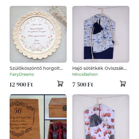
Szülőköszöntő horgolt
Hajó sötétkék Oviszsák
kép - krém szín
és tornazsák szett
FairyDreams
Mincsifashion
12 900 Ft
7 500 Ft