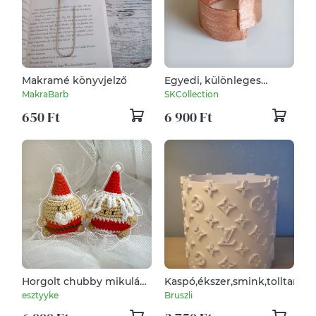
Makramé könyvjelző
Egyedi, különleges
design gyűrű
MakraBarb
SKCollection
vörösrézből
650 Ft
6 900 Ft
Horgolt chubby mikulás
Kaspó,ékszer,smink,tolltartó.
és mikulásné amigurumi
esztyyke
Bruszli
figurák - egy pár