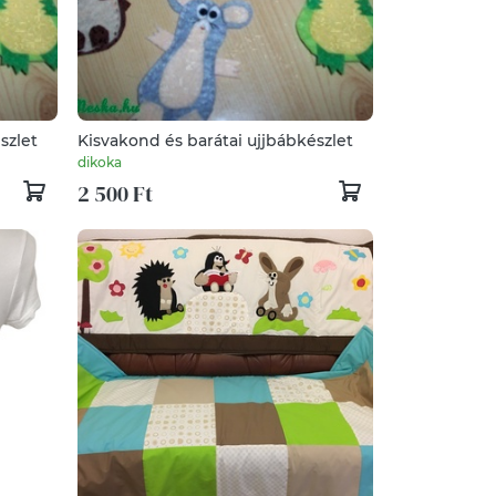
szlet
Kisvakond és barátai ujjbábkészlet
dikoka
2 500 Ft