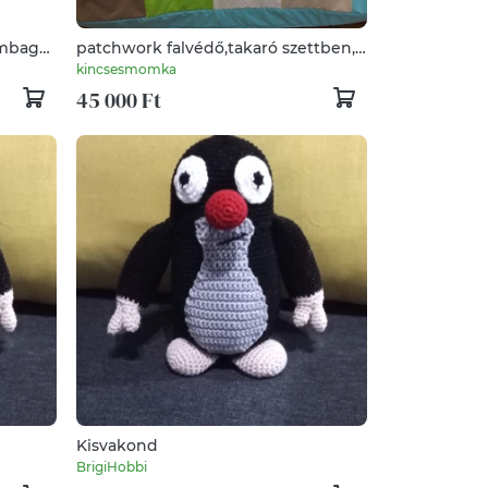
ymbag
patchwork falvédő,takaró szettben,
nazsák
Kisvakond, süni,
kincsesmomka
45 000 Ft
Kisvakond
BrigiHobbi