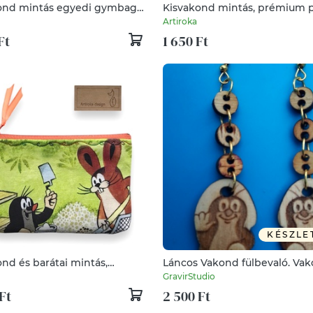
ond mintás egyedi gymbag
Kisvakond mintás, prémium 
k, ovis zsák - Artiroka
zsebkendőtartó - Artirok
Artiroka
Ft
1 650 Ft
KÉSZLE
nd és barátai mintás,
Láncos Vakond fülbevaló. Va
irattartó, pénztárca - GYEREKNAP
füldísz vakonddal. Kiváló ajá
GravirStudio
lánynak, vidám hölgynek, nő
Ft
2 500 Ft
szilveszterre.