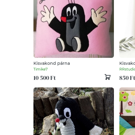
Kisvakond párna
Kisvak
Timike7
RRstudi
10 500 Ft
850 F