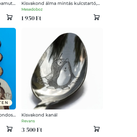
pamut,
Kisvakond álma mintás kulcstartó,
a design
ajakápoló tartó
Mesedoboz
1 950 Ft
TEN
kondos
Kisvakond kanál
ndék
Revans
nek
3 500 Ft