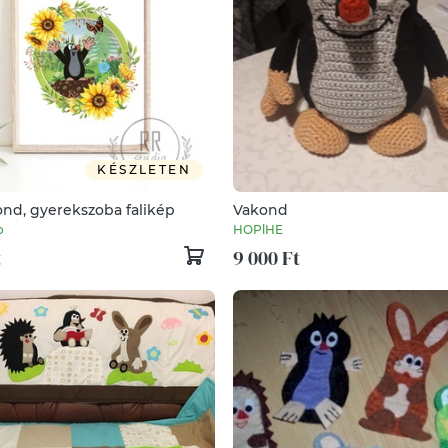
KÉSZLETEN
ond, gyerekszoba falikép
Vakond
o
HOPlHE
t
9 000 Ft