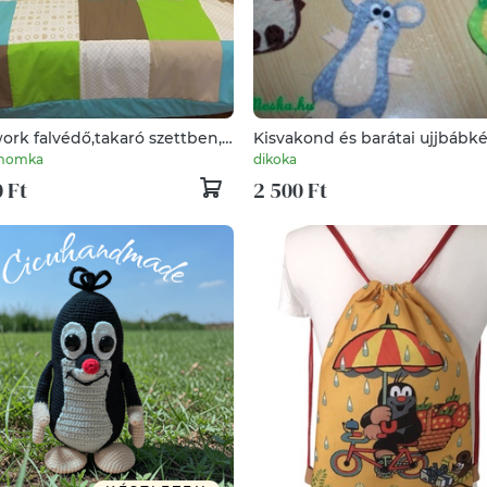
ork falvédő,takaró szettben,
Kisvakond és barátai ujjbábké
nd, süni,
smomka
dikoka
 Ft
2 500 Ft