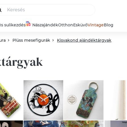
és sulikezdés
Nászajándék
Otthon
Esküvő
Vintage
Blog
ura
Plüss mesefigurák
Kisvakond ajándéktárgyak
ktárgyak