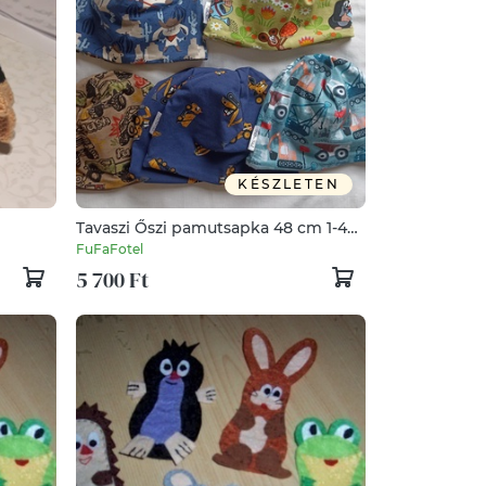
KÉSZLETEN
Tavaszi Őszi pamutsapka 48 cm 1-4
évesnek markolós, mackós,
FuFaFotel
kisvakondos, nyuszis
5 700 Ft