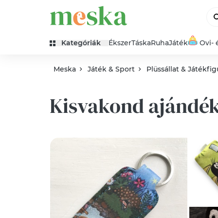
Kategóriák
Ékszer
Táska
Ruha
Játék
Ovi- 
Meska
Játék & Sport
Plüssállat & Játékfig
Kisvakond ajándé