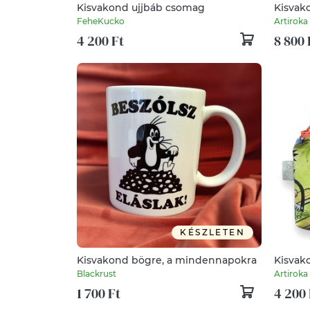
Kisvakond ujjbáb csomag
Kisvak
hátizsá
FeheKucko
Artiroka
4 200 Ft
8 800 
KÉSZLETEN
Kisvakond bögre, a mindennapokra
Kisvako
Blackrust
Artiroka
1 700 Ft
4 200 