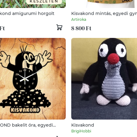
KÉSZLETEN
akond amigurumi horgolt
Kisvakond mintás, egyedi g
vízálló hátizsák vagy ovis tor
Artiroka
Ft
8 800 Ft
OND bakelit óra, egyedi
Kisvakond
al
BrigiHobbi