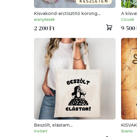
KÉSZLETEN
Kisvakond-arctisztító korong
A kisv
csomag 8db+neszesszer
aranykezek
Cicu46
2 200 Ft
9 500 
Beszólt, elástam
KISVAK
Kisvakond/vakondos vászontáska
feliratt
Invitart
Scenic