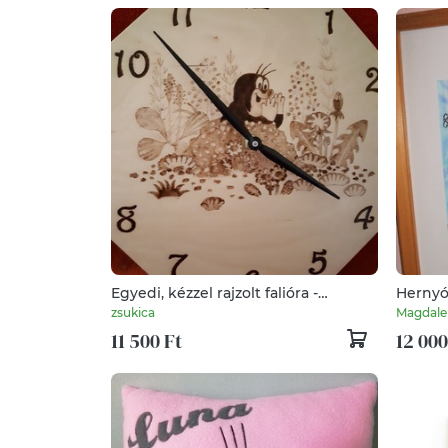
Egyedi, kézzel rajzolt falióra -
Hernyó
Kisvakond mese grafikával
Kisvak
zsukica
Magdale
11 500 Ft
12 000