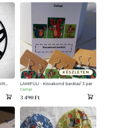
KÉSZLETEN
lit
LAMIFÜLI - Kisvakond barátai/ 3 pár
Csimpi
3 490 Ft