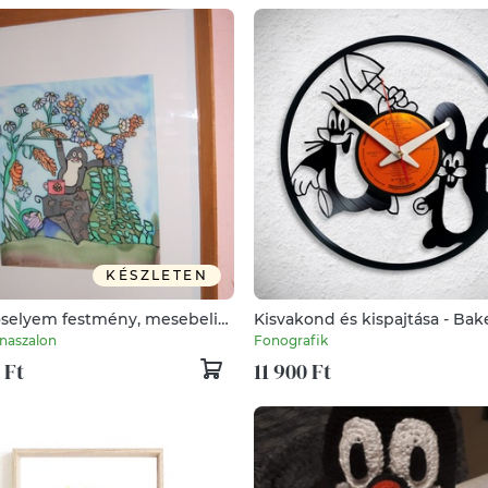
KÉSZLETEN
selyem festmény, mesebeli
Kisvakond és kispajtása - Bake
ond.
falióra
naszalon
Fonografik
 Ft
11 900 Ft