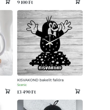
9 100 Ft
KISVAKOND bakelit falióra
Scenic
13 490 Ft