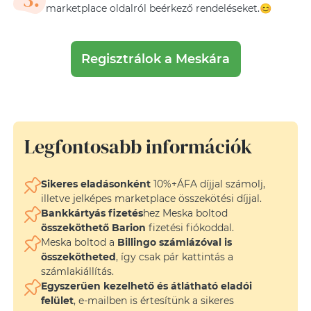
marketplace oldalról beérkező rendeléseket.😊
Regisztrálok a Meskára
Legfontosabb információk
Sikeres eladásonként
10%+ÁFA díjjal számolj,
illetve jelképes marketplace összekötési díjjal.
Bankkártyás fizetés
hez Meska boltod
összeköthető Barion
fizetési fiókoddal.
Meska boltod a
Billingo számlázóval is
összekötheted
, így csak pár kattintás a
számlakiállítás.
Egyszerűen kezelhető és átlátható eladói
felület
, e-mailben is értesítünk a sikeres