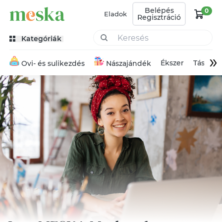
Belépés
0
Eladok
Regisztráció
Kategóriák
»
Ékszer
Táska
Ovi- és sulikezdés
Nászajándék