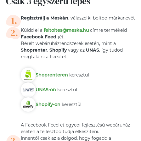
Csak 3 egyszerű lépés
Regisztrálj a Meskán
, válaszd ki boltod márkanevét
Küldd el a
feltoltes@meska.hu
címre termékeid
Facebook Feed
-jét.
Bérelt webáruházrendszerek esetén, mint a
Shoprenter
,
Shopify
vagy az
UNAS
, így tudod
megtalálni a Feed-et:
Shoprenteren
keresztül
UNAS-on
keresztül
Shopify-on
keresztül
A Facebook Feed-et egyedi fejlesztésű webáruház
esetén a fejlesztőd tudja elkészíteni.
Innentől csak az a dolgod, hogy fogadd a