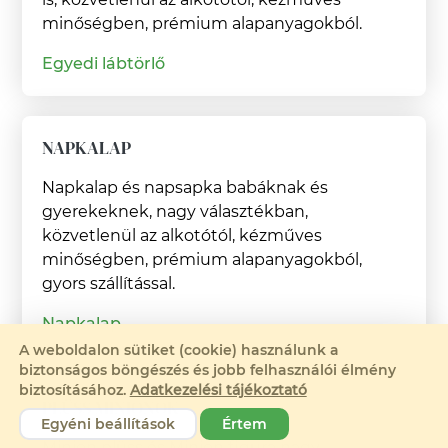
minőségben, prémium alapanyagokból.
Egyedi lábtörlő
NAPKALAP
Napkalap és napsapka babáknak és
gyerekeknek, nagy választékban,
közvetlenül az alkotótól, kézműves
minőségben, prémium alapanyagokból,
gyors szállítással.
Napkalap
A weboldalon sütiket (cookie) használunk a
biztonságos böngészés és jobb felhasználói élmény
biztosításához.
Adatkezelési tájékoztató
PLÜSS MINIONOK
Egyéni beállítások
Értem
Minion plüss és Minion figura nagy