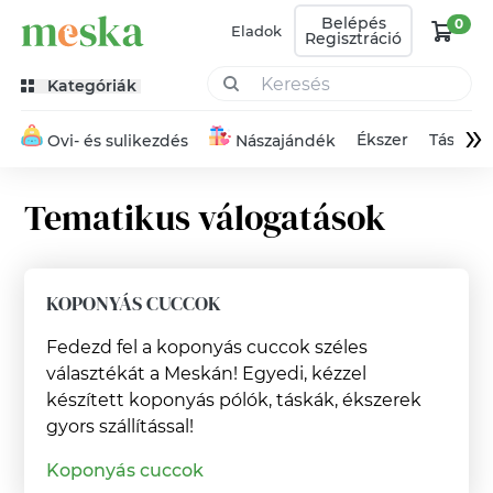
Belépés
0
Eladok
Regisztráció
Kategóriák
»
Ékszer
Táska
Ovi- és sulikezdés
Nászajándék
Tematikus válogatások
KOPONYÁS CUCCOK
Fedezd fel a koponyás cuccok széles
választékát a Meskán! Egyedi, kézzel
készített koponyás pólók, táskák, ékszerek
gyors szállítással!
Koponyás cuccok