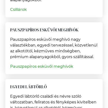
Csillárok
PAUSZPAPÍROS ESKÜVŐI MEGHÍVÓK
Pauszpapíros esküvői meghívó nagy
választékban, egyedi tervezéssel, közvetlenül
az alkotótól, kézműves minőségben,
prémium alapanyagokból, gyors szállítással.
Pauszpapíros esküvői meghívók
EGYEDI LÁBTÖRLŐ
Egyedi lábtörlő családi és névre szóló
változatban, feliratos és fényképes kivitelben
is, közvetlenül az alkotótól, kézműves