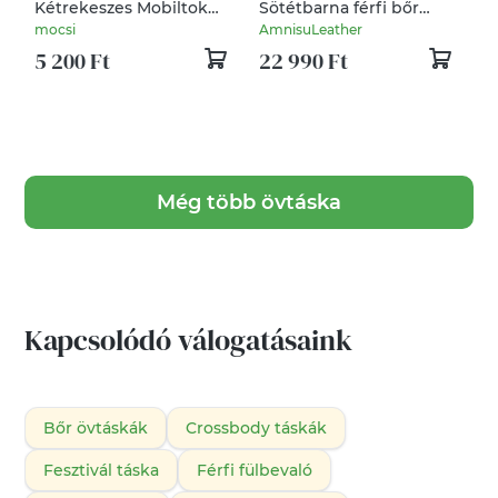
Kétrekeszes Mobiltok
Sötétbarna férfi bőr
övtáska sötétbarna
övtáska TA2506
mocsi
AmnisuLeather
vintage bőrhatású
5 200 Ft
22 990 Ft
anyagból
Még több övtáska
Kapcsolódó válogatásaink
Bőr övtáskák
Crossbody táskák
Fesztivál táska
Férfi fülbevaló