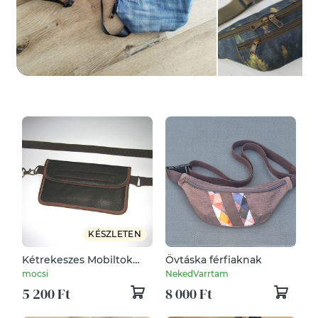
KÉSZLETEN
Kétrekeszes Mobiltok
Övtáska férfiaknak
övtáska sötétbarna
mocsi
NekedVarrtam
vintage bőrhatású
5 200 Ft
8 000 Ft
anyagból
#telefontok#övtáska