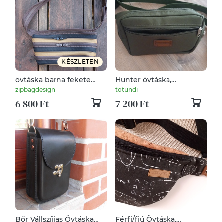
KÉSZLETEN
övtáska barna fekete
Hunter övtáska,
homokszínű cipzárspirál
testtáska-rendelhető
zipbagdesign
totundi
6 800 Ft
7 200 Ft
Bőr Vállszíjjas Övtáska
Férfi/fiú Övtáska,