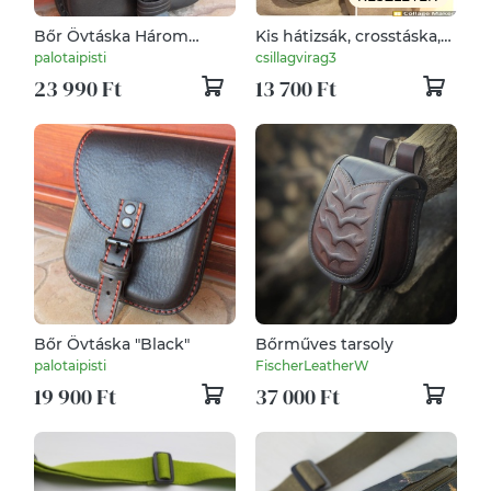
Bőr Övtáska Három
Kis hátizsák, crosstáska,
rekeszes "Hajós"
övtáska, sling bag,
palotaipisti
csillagvirag3
férfiaknak. Kék és szürke,
23 990 Ft
13 700 Ft
valódi bőr, vízzáró,
tabletnek is. Egyedi,
Bőr Övtáska "Black"
Bőrműves tarsoly
palotaipisti
FischerLeatherW
19 900 Ft
37 000 Ft