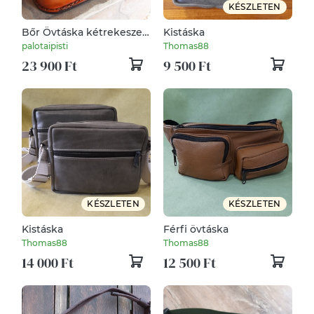
KÉSZLETEN
Bőr Övtáska kétrekeszes
Kistáska
"bika mintával" mogyoró
palotaipisti
Thomas88
barna
23 900 Ft
9 500 Ft
KÉSZLETEN
KÉSZLETEN
Kistáska
Férfi övtáska
Thomas88
Thomas88
14 000 Ft
12 500 Ft