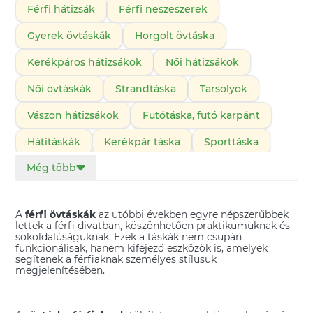
Férfi hátizsák
Férfi neszeszerek
Gyerek övtáskák
Horgolt övtáska
Kerékpáros hátizsákok
Női hátizsákok
Női övtáskák
Strandtáska
Tarsolyok
Vászon hátizsákok
Futótáska, futó karpánt
Hátitáskák
Kerékpár táska
Sporttáska
Még több
Táska kiegészítők
Táskapántok
Táskák és tokok
Variálható táska
A
férfi övtáskák
az utóbbi években egyre népszerűbbek
Vállon átvetős táska
Válltáskák
Övtáskák
lettek a férfi divatban, köszönhetően praktikumuknak és
sokoldalúságuknak. Ezek a táskák nem csupán
funkcionálisak, hanem kifejező eszközök is, amelyek
segítenek a férfiaknak személyes stílusuk
megjelenítésében.