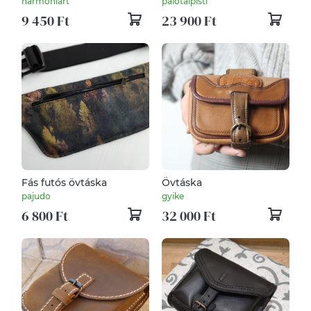
harmoniart
palotaipisti
matek képletek mintával
9 450 Ft
23 900 Ft
Fás futós övtáska
Övtáska
pajudo
gyike
6 800 Ft
32 000 Ft