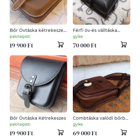
Bőr Övtáska kétrekeszes
Férfi öv-és válltáska
"Retro"
egyben
palotaipisti
gyike
19 900 Ft
70 000 Ft
Bőr Övtáska Kétrekeszes
Combtáska valódi bőrből
csontkarikás záródással
palotaipisti
gyike
19 900 Ft
69 000 Ft