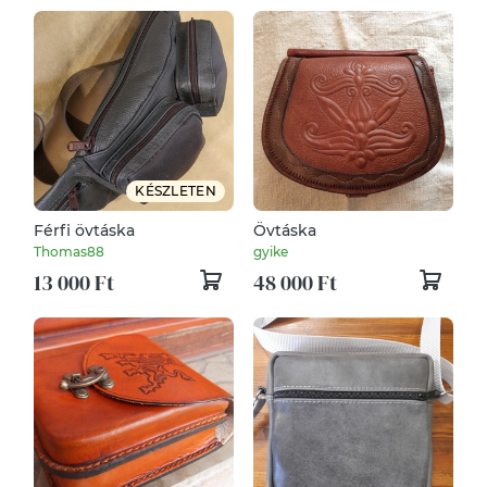
KÉSZLETEN
Férfi övtáska
Övtáska
Thomas88
gyike
13 000 Ft
48 000 Ft