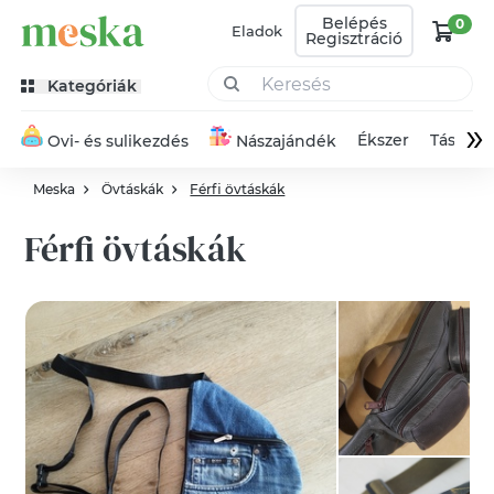
Belépés
0
Eladok
Regisztráció
Kategóriák
»
Ékszer
Táska
Ovi- és sulikezdés
Nászajándék
Meska
Övtáskák
Férfi övtáskák
Férfi övtáskák