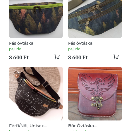
Fás övtáska
Fás övtáska
pajudo
pajudo
8 600 Ft
8 600 Ft
Férfi/Női, Unisex
Bőr Övtáska
Övtáska, Crossbody
Háromrekeszes "Sólyom"