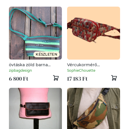
KÉSZLETEN
övtáska zöld barna
Vércukormérő
cipzárspirál
cukormérő diab diabetes
zipbagdesign
SophieChouette
övtáska
6 800 Ft
17 183 Ft