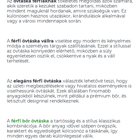
Az
övtáska férfiaknak
tökéletes megoldás azok számára,
akik szeretik a kezüket szabadon tartani, miközben
mindent maguknál hordanak, amire szükségük van. Ez
különösen hasznos utazáskor, kirándulások alkalmával
vagy a városi mindennapok során.
A
férfi övtáska vállra
viselése egy modern és kényelmes
módja a személyes tárgyak szállításának. Ezzel a stílussal
az övtáska könnyedén elérhető, miközben a súly
egyenletesen oszlik el, csökkentve a nyak és a váll
terhelését.
Az
elegáns férfi övtáska
választék lehetővé teszi, hogy
az üzleti megbeszélésekre vagy hivatalos eseményekre is
viselhessünk övtáskát. Ezek általában finomabb
anyagokból készülnek, mint például a prémium bőr, és
letisztult designnal rendelkeznek.
A
férfi bőr övtáska
a tartósság és a stílus klasszikus
kombinációja. A bőr anyag idővel szépen öregszik,
karaktert és egyediséget kölcsönöz a táskának, így
minden egyes darab különlegessé válik.