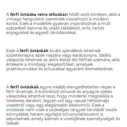
A
férfi övtáska retro stílusban
hódít azok körében, akik a
vintage hangulatot szeretnék visszahozni a modern
korba. Ezek a modellek gyakran inspirálódnak a múlt
századbeli katonai és utazó táskákból, erős, tartós
anyagokkal és egyedi záródásokkal.
Ezek a
férfi övtáskák
kiváló ajándékok lehetnek
születésnapra, apák napjára vagy karácsonyra. Ideális
választás lehetnek az aktív életet élő férfiak számára, akik
értékelik a minőségi kiegészítőket, amelyek
praktikumukkal és stílusukkal egyaránt kiemelkednek.
A
férfi övtáskák
egyre inkább elengedhetetlen részei a
férfi divatnak. A különböző stílusok és anyagok széles
választéka lehetővé teszi, hogy mindenki megtalálja a
tökéletes darabot, legyen szó egy casual hétköznapi
viseletről vagy egy elegánsabb alkalomról. Ezek a
övtáskák
nem csak a szükséges tárgyak tárolását teszik
könnyebbé, hanem egyfajta stílusnyilatkozatot is
képviselnek, amely kiemeli a viselőjének személyiségét és
ízlését.