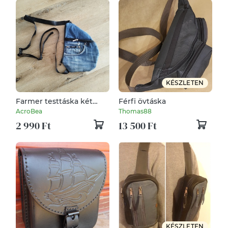
KÉSZLETEN
Farmer testtáska két
Férfi övtáska
rekesszel
AcroBea
Thomas88
2 990 Ft
13 500 Ft
KÉSZLETEN