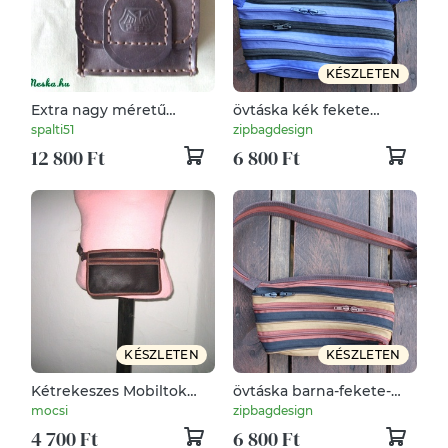
KÉSZLETEN
Extra nagy méretű
övtáska kék fekete
övtáska
cipzárspirál
spalti51
zipbagdesign
12 800 Ft
6 800 Ft
KÉSZLETEN
KÉSZLETEN
Kétrekeszes Mobiltok
övtáska barna-fekete-
övtáska sötétbarna
homokszínű cipzárspirál
mocsi
zipbagdesign
vintage bőrhatású
4 700 Ft
6 800 Ft
anyagból