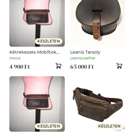
KÉSZLETEN
Kétrekeszes Mobiltok
Leanis Tarsoly
övtáska sötétbarna
mocsi
LeanisLeather
vintage bőrhatású
4 900 Ft
65 000 Ft
anyagból
KÉSZLETEN
KÉSZLETEN