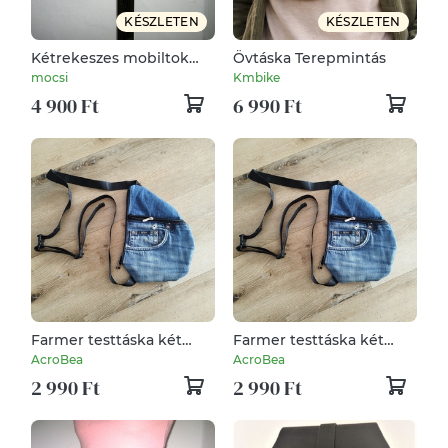
KÉSZLETEN
KÉSZLETEN
Kétrekeszes mobiltok
Övtáska Terepmintás
övtáska sötétbarna
mocsi
Kmbike
kopott bőrhatású
4 900 Ft
6 990 Ft
anyagból #mobiltok
#övtáska
Farmer testtáska két
Farmer testtáska két
rekesszel
rekesszel
AcroBea
AcroBea
2 990 Ft
2 990 Ft