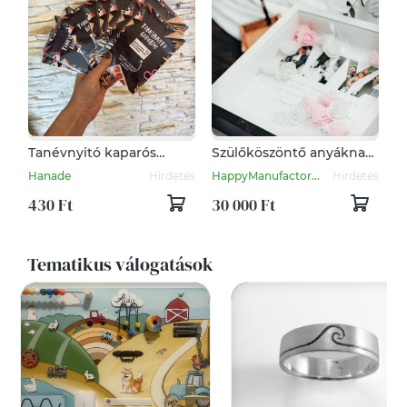
Tanévnyitó kaparós
Szülőköszöntő anyáknak
iskolásoknak
(2 db), egyedi grafikával
Hanade
Hirdetés
HappyManufactor...
Hirdetés
és különleges
dekorációval
430 Ft
30 000 Ft
Tematikus válogatások