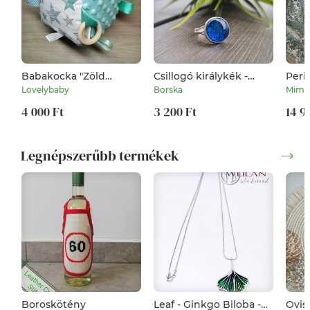
Babakocka "Zöld
Csillogó királykék -
Peri
csillagos" világos zöld
ezüst MINI textilbőr
észa
Lovelybaby
Borska
MimiB
minky-vel
gyűrű
4 000 Ft
3 200 Ft
14 9
Legnépszerűbb termékek
Boroskötény
Leaf - Ginkgo Biloba -
Ovis 