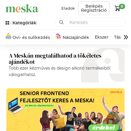
Belépés
0
Eladok
Regisztráció
Kategóriák
»
Ékszer
Táska
Ovi- és sulikezdés
Nászajándék
A Meskán megtalálhatod a tökéletes
ajándékot
Több ezer kézműves és design alkotó termékeiből
válogathatsz.