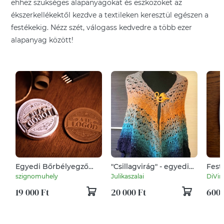
ehhez szükséges alapanyagokat és eszközöket az
ékszerkellékektől kezdve a textileken keresztül egészen a
festékekig. Nézz szét, válogass kedvedre a több ezer
alapanyag között!
Egyedi Bőrbélyegző
"Csillagvirág" - egyedi
Fest
Szerszám
horgolt vállkendő
plak
szignomuhely
Julikaszalai
DiVir
19 000 Ft
20 000 Ft
600 