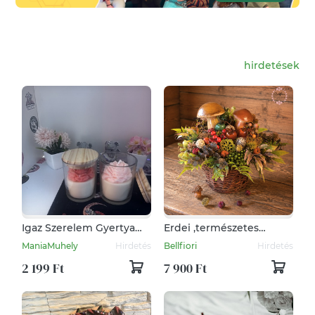
hirdetések
Igaz Szerelem Gyertya
Erdei ,természetes
Nagy
hatású asztali dekoráció.
ManiaMuhely
Hirdetés
Bellfiori
Hirdetés
2 199 Ft
7 900 Ft