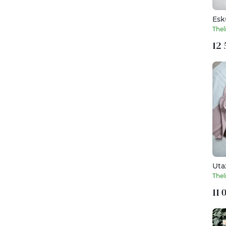
Esk
dob
Thel
gyű
12 
Uta
kös
Thel
11 