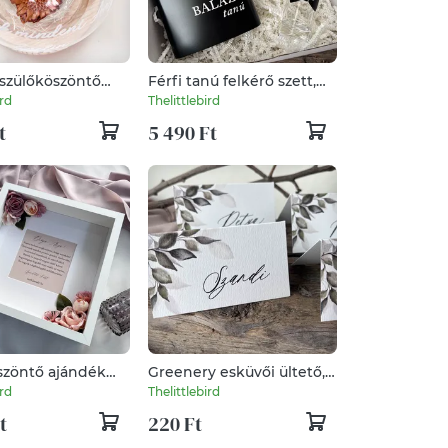
 szülőköszöntő
Férfi tanú felkérő szett,
a édesanyáknak,
fiús tanúfelkérő csomag
ird
Thelittlebird
máknak -
esküvőre
t
5 490 Ft
-protea
ta
szöntő ajándék
Greenery esküvői ültető,
 idézettel
sátras ültetőkártya
ird
Thelittlebird
t
220 Ft