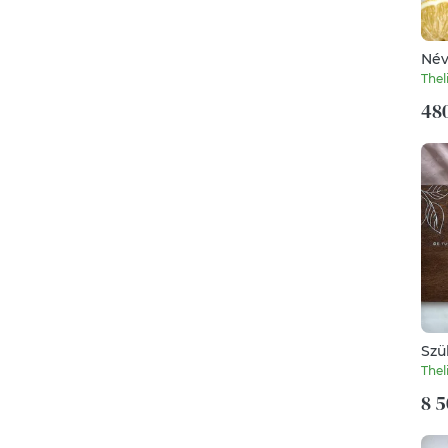
Név
esk
Thel
480
Szü
apá
Thel
8 5