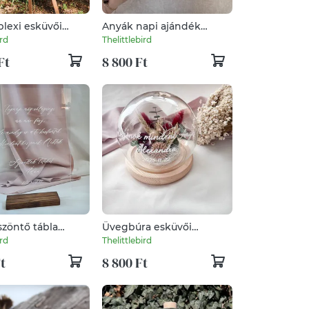
plexi esküvői
Anyák napi ajándék
őtábla
üvegbúra édesanyáknak,
ird
Thelittlebird
nagymamáknak
Ft
8 800 Ft
szöntő tábla
Üvegbúra esküvői
l
szülőköszöntő
ird
Thelittlebird
édesanyáknak,
t
8 800 Ft
nagymamáknak - bordó-
búza