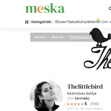
Kategóriák
Ékszer
Táska
Ruha
Játék
Ovi- 
Meska
Boltok
Thelittlebird
Thelittlebird
kézműves boltja
(165
termék
)
5
(706)
2017. 04. 08. óta meskás