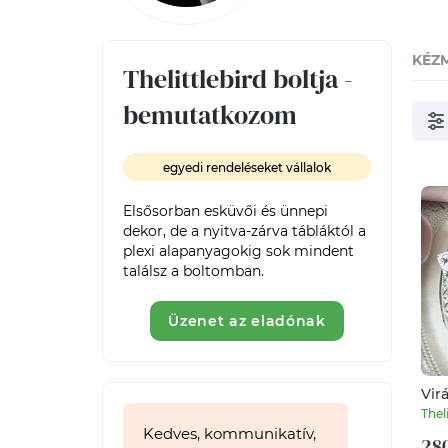
KÉZ
Thelittlebird boltja -
bemutatkozom
egyedi rendeléseket vállalok
Elsősorban esküvői és ünnepi 
dekor, de a nyitva-zárva tábláktól a 
plexi alapanyagokig sok mindent 
találsz a boltomban. 
Üzenet az eladónak
Vir
kös
Thel
vir
Kedves, kommunikatív,
280