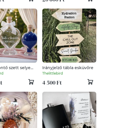
tő szett selyem
Irányjelző tábla esküvőre
l
ird
Thelittlebird
t
4 500 Ft