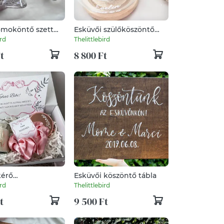
moköntő szett
Esküvői szülőköszöntő
e,
üvegbúra édesanyáknak,
ird
Thelittlebird
eremónia
nagymamáknak - kék-
t
8 800 Ft
mákgubó
kérő
Esküvői köszöntő tábla
csomag, egyedi
ird
Thelittlebird
oszorúslány
t
9 500 Ft
szett - fehér-
n