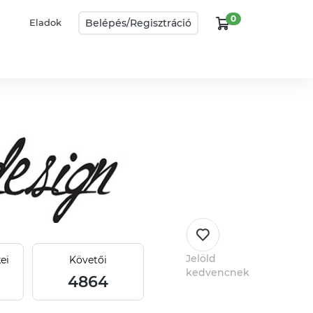
0
Belépés/
Regisztráció
Eladok
Jelöld
ei
Követői
kedvencnek
4864