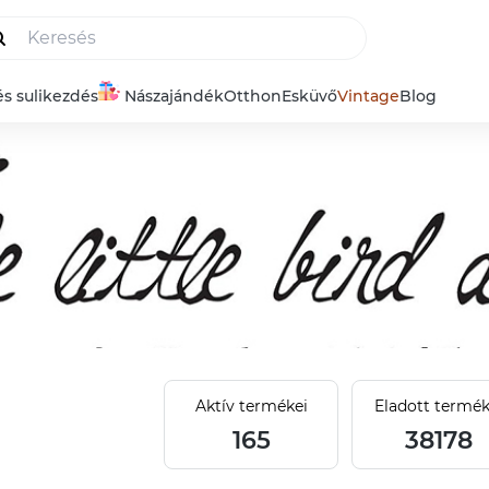
és sulikezdés
Nászajándék
Otthon
Esküvő
Vintage
Blog
Aktív termékei
Eladott termék
165
38178