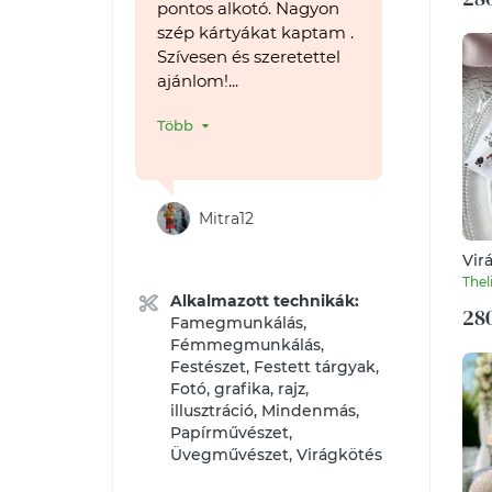
pontos alkotó. Nagyon
szép kártyákat kaptam .
Szívesen és szeretettel
ajánlom!...
Több
Mitra12
Vir
kös
Thel
Alkalmazott technikák:
280
Famegmunkálás,
Fémmegmunkálás,
Festészet, Festett tárgyak,
Fotó, grafika, rajz,
illusztráció, Mindenmás,
Papírművészet,
Üvegművészet, Virágkötés