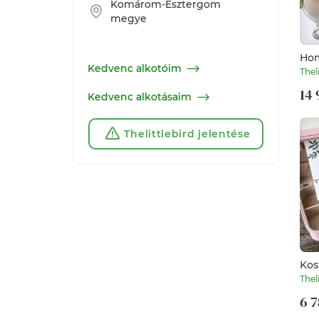
Komárom-Esztergom
megye
Ho
Kedvenc alkotóim
cer
Thel
14 
Kedvenc alkotásaim
Thelittlebird jelentése
Kos
ajá
Thel
kos
6 7
- r