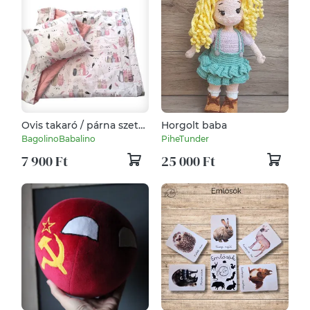
Ovis takaró / párna szett
Horgolt baba
cicák
BagolinoBabalino
PiheTunder
7 900 Ft
25 000 Ft