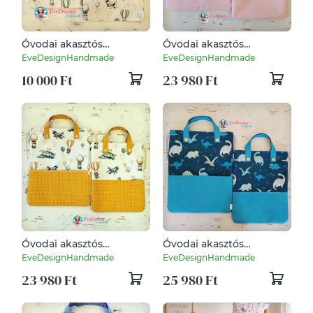
Óvodai akasztós
Óvodai akasztós
ruhazsák és tornazsák
ruhazsák és tornazsák
EveDesignHandmade
EveDesignHandmade
10 000 Ft
23 980 Ft
Óvodai akasztós
Óvodai akasztós
ruhazsák és tornazsák
ruhazsák és tornazsák
EveDesignHandmade
EveDesignHandmade
23 980 Ft
25 980 Ft