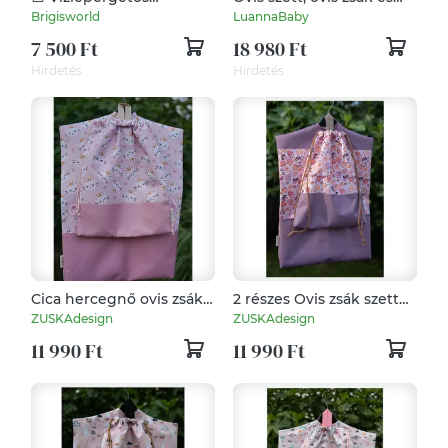
tornazsák-🚜 munkagép
tornazsák kislánynak,
Brigisworld
LuannaBaby
mintával
pillangók, LuannaBaby
7 500 Ft
18 980 Ft
Hirdetés
Hirdetés
Cica hercegnő ovis zsák
2 részes Ovis zsák szett
szett
"Mályvás virág"
ZUSKAdesign
ZUSKAdesign
11 990 Ft
11 990 Ft