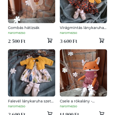
Gombás hátizsák
Virágmintás lánykaruha
szett varrott
naromezso
naromezso
állatfigurához
2 500 Ft
3 600 Ft
Falevél lánykaruha szett
Csele a rókalány -
varrott állatfigurához
öltöztethető varrott róka
naromezso
naromezso
figura
3 600 Ft
14 900 Ft