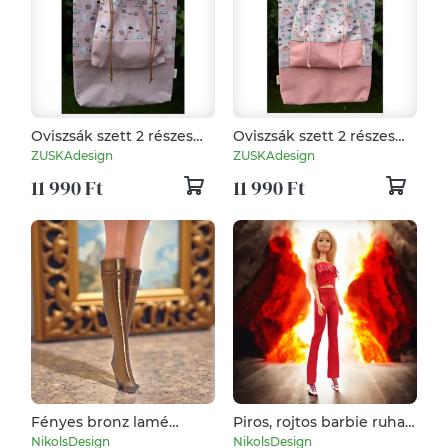
Oviszsák szett 2 részes
Oviszsák szett 2 részes
"Nyuszis"
"Lányos dínó"
ZUSKAdesign
ZUSKAdesign
11 990 Ft
11 990 Ft
Fényes bronz lamé
Piros, rojtos barbie ruha
térdharisnya/csizma
szett műbőrrel - ruha
NikolsDesign
NikolsDesign