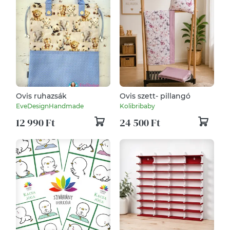
Ovis ruhazsák
Ovis szett- pillangó
EveDesignHandmade
Kolibribaby
12 990 Ft
24 500 Ft