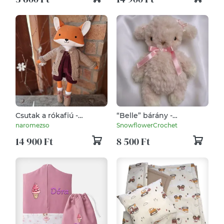
Csutak a rókafiú -
“Belle” bárány -
öltöztethető varrott róka
BlushBows Collection -
naromezso
SnowflowerCrochet
figura
amigurumi, horgolt plüss
14 900 Ft
8 500 Ft
bárány,