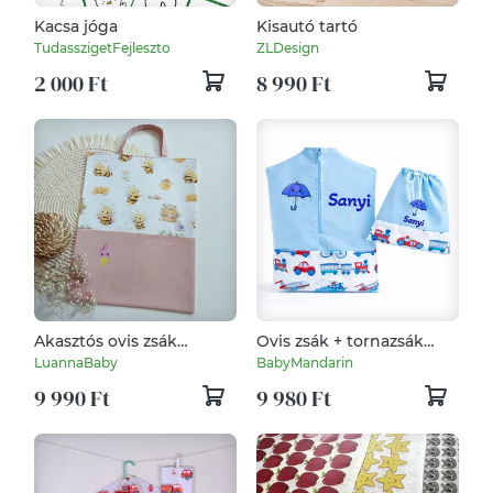
Kacsa jóga
Kisautó tartó
TudasszigetFejleszto
ZLDesign
2 000 Ft
8 990 Ft
Akasztós ovis zsák
Ovis zsák + tornazsák
kislánynak, méhecske,
szett névvel és jellel (kék
LuannaBaby
BabyMandarin
LuannaBaby
+ kisvonatos-repülős),
9 990 Ft
9 980 Ft
ajándék szeretetküldővel