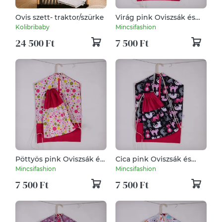
Ovis szett- traktor/szürke
Virág pink Oviszsák és
tornazsák szett
Kolibribaby
Mincsifashion
24 500 Ft
7 500 Ft
Pöttyös pink Oviszsák és
Cica pink Oviszsák és
tornazsák szett
tornazsák szett
Mincsifashion
Mincsifashion
7 500 Ft
7 500 Ft