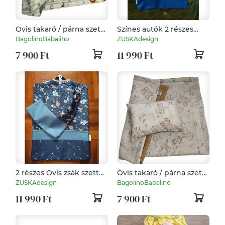
Ovis takaró / párna szett
Színes autók 2 részes
oroszlános
ovis zsák szett
BagolinoBabalino
ZUSKAdesign
7 900 Ft
11 990 Ft
2 részes Ovis zsák szett
Ovis takaró / párna szett
"Dínók az űrben"
Őzikés
ZUSKAdesign
BagolinoBabalino
11 990 Ft
7 900 Ft