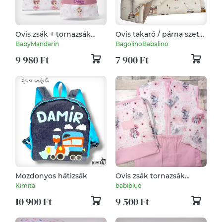
Ovis zsák + tornazsák
Ovis takaró / párna szett
szett névvel és jellel
traktoros munkagépes
BabyMandarin
BagolinoBabalino
(rózsaszín + balerinás),
9 980 Ft
7 900 Ft
ajándék szeretetküldővel
Mozdonyos hátizsák
Ovis zsák tornazsák
tisztasági
Kimita
babiblue
10 900 Ft
9 500 Ft