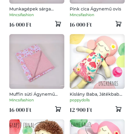
Munkagépek sárga
Pink cica Ágynemű ovis
Ágynemű ovis
Mincsifashion
Mincsifashion
16 000 Ft
16 000 Ft
Muffin süti Ágynemű
Kislány Baba, Játékbaba,
ovis
Textilbaba, Rongybaba,
Mincsifashion
poppydolls
Textil Játék- Rózsaszín
16 000 Ft
12 900 Ft
Sárga Csíkos Bella