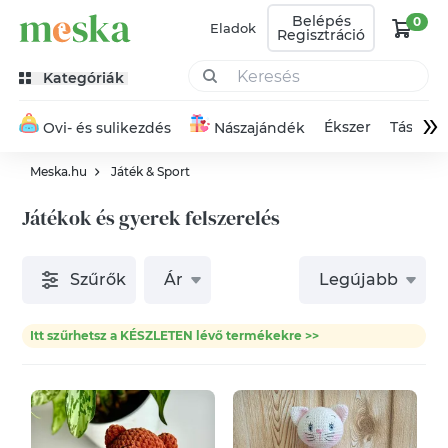
Belépés
0
Eladok
Regisztráció
Kategóriák
»
Ékszer
Táska
Ovi- és sulikezdés
Nászajándék
Meska.hu
Játék & Sport
Játékok és gyerek felszerelés
Szűrők
Ár
Legújabb
Itt szűrhetsz a KÉSZLETEN lévő termékekre >>