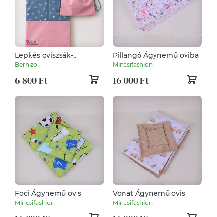
Lepkés oviszsák-
Pillangó Ágynemű oviba
tornazsák szett
Bernizo
Mincsifashion
6 800 Ft
16 000 Ft
Foci Ágynemű ovis
Vonat Ágynemű ovis
Mincsifashion
Mincsifashion