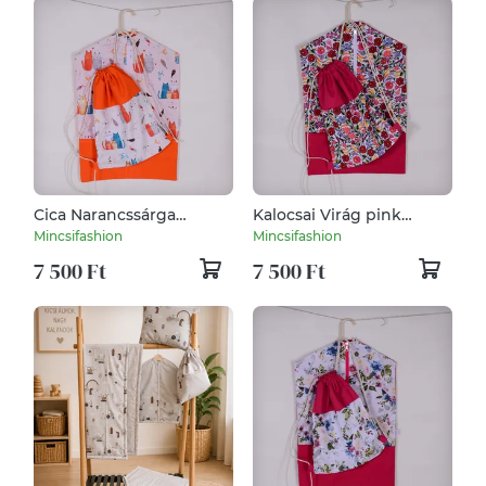
Cica Narancssárga
Kalocsai Virág pink
Oviszsák és tornazsák
Oviszsák és tornazsák
Mincsifashion
Mincsifashion
szett
szett
7 500 Ft
7 500 Ft