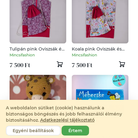
Tulipán pink Oviszsák és
Koala pink Oviszsák és
tornazsák szett
tornazsák szett
Mincsifashion
Mincsifashion
7 500 Ft
7 500 Ft
A weboldalon sütiket (cookie) használunk a
biztonságos böngészés és jobb felhasználói élmény
biztosításához.
Adatkezelési tájékoztató
Egyéni beállítások
Értem
Amigurumi Zsiráf
Csoportnév tábla