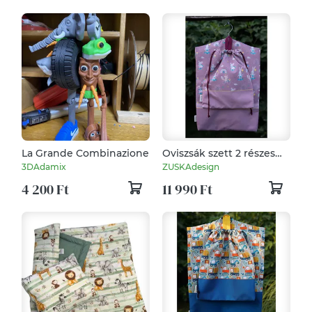
La Grande Combinazione
Oviszsák szett 2 részes
"Sportos állatok"
3DAdamix
ZUSKAdesign
4 200 Ft
11 990 Ft