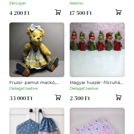
és Számoló Tálca
ZenLayer
beatrixi
Kisgyerekeknek 3D
4 200 Ft
17 500 Ft
Nyomtatott Oktatójáték
Fruzsi- pamut mackó,
Magyar huszár- filcruhás
ametiszttel súlyozva
fababa ujjbáb
DeliagaCreative
DeliagaCreative
33 000 Ft
2 500 Ft