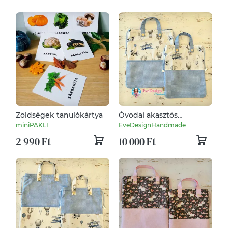
Zöldségek tanulókártya
Óvodai akasztós
ruhazsák és tornazsák
miniPAKLI
EveDesignHandmade
2 990 Ft
10 000 Ft