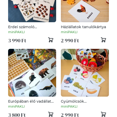
Erdei számoló
Háziállatok tanulókártya
Tanulókártya
miniPAKLI
miniPAKLI
3 990 Ft
2 990 Ft
Európában élő vadállatok
Gyümölcsök
tanulókártya
Tanulókártya
miniPAKLI
miniPAKLI
3 800 Ft
2 990 Ft