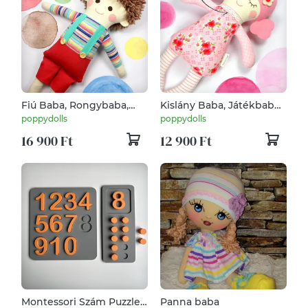
Fiú Baba, Rongybaba,
Kislány Baba, Játékbaba,
Játékbaba -Bonifác
Textilbaba, Rongybaba,
poppydolls
poppydolls
Textil Játék- Rózsaszín
16 900 Ft
12 900 Ft
Zöld Virágos Bella
Montessori Szám Puzzle
Panna baba