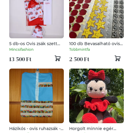
5 db-os Ovis zsák szett
100 db Bevasalható ovis
tűzoltó piros
jelek
Mincsifashion
Tobbmintfa
13 500 Ft
2 500 Ft
Házikós - ovis ruhazsák -
Horgolt minnie egér