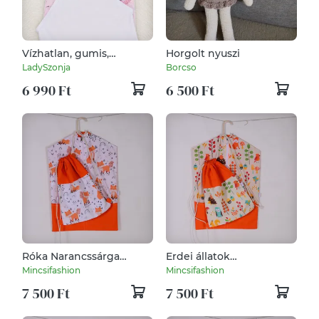
Vízhatlan, gumis,
Horgolt nyuszi
unikornisos ovis lepedő
LadySzonja
Borcso
6 990 Ft
6 500 Ft
Róka Narancssárga
Erdei állatok
Oviszsák és tornazsák
Narancssárga Oviszsák és
Mincsifashion
Mincsifashion
szett
tornazsák szett
7 500 Ft
7 500 Ft