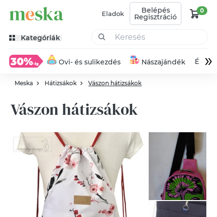
Belépés
0
Eladok
Regisztráció
Kategóriák
»
Éksze
Ovi- és sulikezdés
Nászajándék
Meska
Hátizsákok
Vászon hátizsákok
Vászon hátizsákok