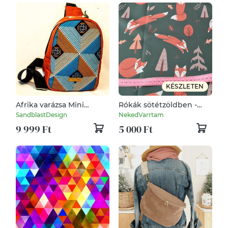
KÉSZLETEN
Afrika varázsa Mini
Rókák sötétzöldben -
hátizsák terrakotta
vízhatlan gyöngyvászon
SandblastDesign
NekedVarrtam
steppelt
9 999 Ft
5 000 Ft
gyöngyvászon/kék
rombuszok motívummal