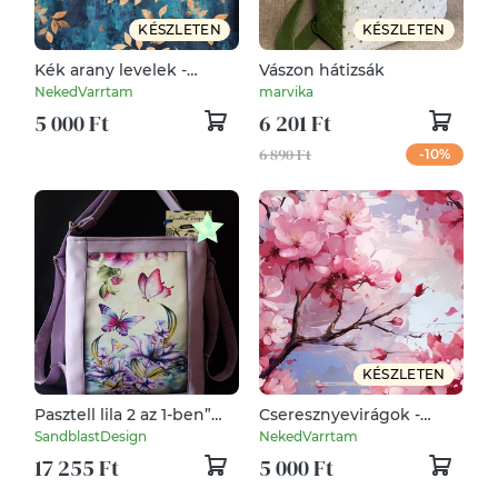
KÉSZLETEN
KÉSZLETEN
Kék arany levelek -
Vászon hátizsák
vízhatlan gyöngyvászon
NekedVarrtam
marvika
5 000 Ft
6 201 Ft
6 890 Ft
-10%
KÉSZLETEN
Pasztell lila 2 az 1-ben”
Cseresznyevirágok -
Pillangók és virágok”
vízhatlan gyöngyvászon
SandblastDesign
NekedVarrtam
variálható táska
17 255 Ft
5 000 Ft