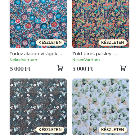
KÉSZLETEN
KÉSZLETEN
Türkiz alapon virágok -
Zöld piros paisley -
vízhatlan gyöngyvászon
vízhatlan gyöngyvászon
NekedVarrtam
NekedVarrtam
5 000 Ft
5 000 Ft
KÉSZLETEN
KÉSZLETEN