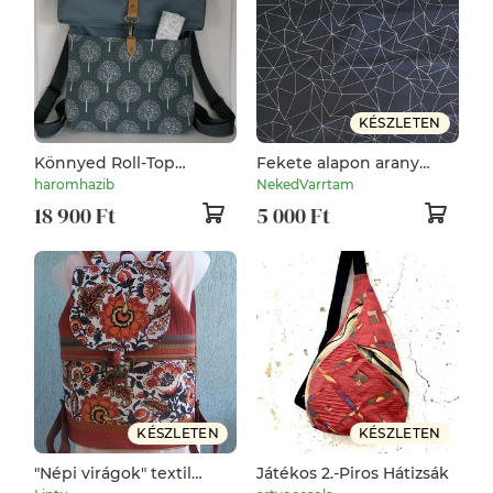
KÉSZLETEN
Könnyed Roll-Top
Fekete alapon arany
hátizsák - középszürke,
geometria - vízhatlan
haromhazib
NekedVarrtam
vízálló - Anna
gyöngyvászon
18 900 Ft
5 000 Ft
KÉSZLETEN
KÉSZLETEN
"Népi virágok" textil
Játékos 2.-Piros Hátizsák
hátizsák gobelin jellegű