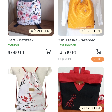
KÉSZLETEN
KÉSZLETEN
Betti- hátizsák
2 in 1 táska - "Aranyló
méz"
totundi
Textilmesek
8 600 Ft
12 510 Ft
13 900 Ft
-10%
KÉSZLETEN