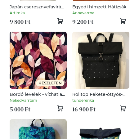
Japán cseresznyefavirág
Egyedi himzett Hátizsák
mintás gymbag hátizsák
Artiroka
Annavarrna
9 800 Ft
9 200 Ft
KÉSZLETEN
Bordó levelek - vízhatlan
Rolltop Fekete-öttyös-
gyöngyvászon
Vízálló-Hátizsák-Hátitáska
NekedVarrtam
tundererika
5 000 Ft
16 900 Ft