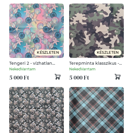
KÉSZLETEN
KÉSZLETEN
Tengeri 2 - vízhatlan
Terepminta klasszikus -
gyöngyvászon
vízhatlan gyöngyvászon
NekedVarrtam
NekedVarrtam
5 000 Ft
5 000 Ft