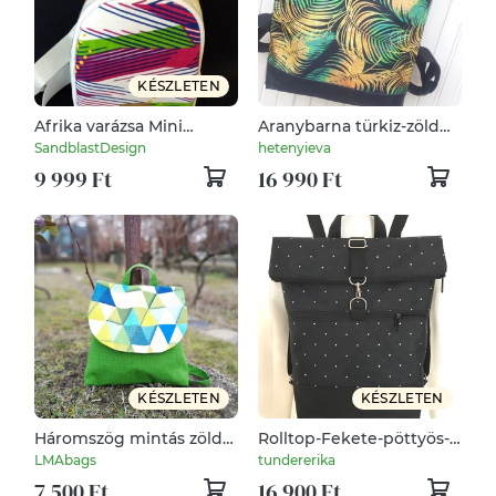
KÉSZLETEN
Afrika varázsa Mini
Aranybarna türkiz-zöld
hátizsák fehér steppelt
hátizsák, vízálló- valódi
SandblastDesign
hetenyieva
gyöngyvászon ,színes
bőrrel -laptoptáska-
9 999 Ft
16 990 Ft
vonalak geometriai
rolltop- ajándék -
minta motívummal
KÉSZLETEN
KÉSZLETEN
Háromszög mintás zöld
Rolltop-Fekete-pöttyös-
hátizsák
Vízálló-Hátizsák-Hátitáska
LMAbags
tundererika
7 500 Ft
16 900 Ft