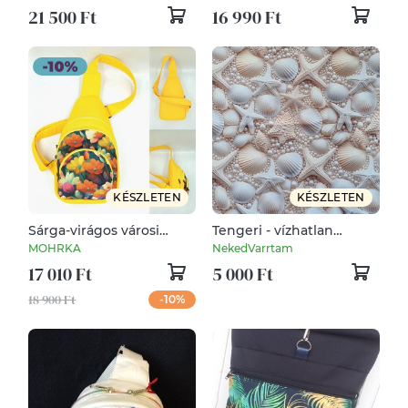
vászonból
21 500 Ft
16 990 Ft
KÉSZLETEN
KÉSZLETEN
Sárga-virágos városi
Tengeri - vízhatlan
hátizsák vízlepergetõ
gyöngyvászon
MOHRKA
NekedVarrtam
anyagból
17 010 Ft
5 000 Ft
18 900 Ft
-10%