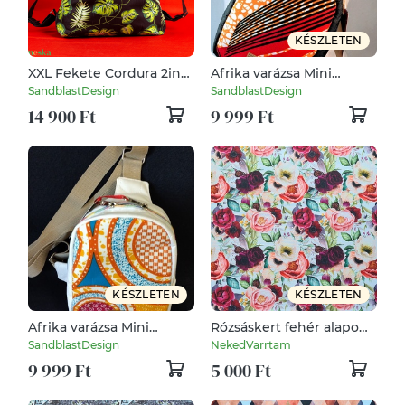
KÉSZLETEN
XXL Fekete Cordura 2in1
Afrika varázsa Mini
Nagy Zöld leveles
hátizsák fekete steppelt
SandblastDesign
SandblastDesign
hátizsák/válltáska
gyöngyvászon
14 900 Ft
9 999 Ft
,piros/fekete/ narancs
geometriai
vonalakmotívummal
KÉSZLETEN
KÉSZLETEN
Afrika varázsa Mini
Rózsáskert fehér alapon -
hátizsák fehér steppelt
vízhatlan gyöngyvászon
SandblastDesign
NekedVarrtam
gyöngyvászon ,színes
9 999 Ft
5 000 Ft
körök geometriai minta
motívummal