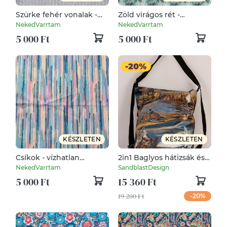
Szürke fehér vonalak -
Zöld virágos rét -
vízhatlan gyöngyvászon
vízhatlan gyöngyvászon
NekedVarrtam
NekedVarrtam
5 000 Ft
5 000 Ft
KÉSZLETEN
KÉSZLETEN
Csíkok - vízhatlan
2in1 Baglyos hátizsák és
gyöngyvászon
válltáska - Cordura extra
NekedVarrtam
SandblastDesign
modell!
5 000 Ft
15 360 Ft
19 200 Ft
-20%