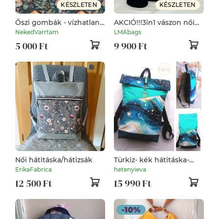
KÉSZLETEN
KÉSZLETEN
Őszi gombák - vízhatlan
AKCIÓ!!!3in1 vászon női
gyöngyvászon
hátizsák
NekedVarrtam
LMAbags
5 000 Ft
9 900 Ft
Női hátitáska/hátizsák
Türkiz- kék hátitáska-
valódi bőrrel - vízálló -
ErikaFabrica
hetenyieva
rolltop - ajándék-
12 500 Ft
15 990 Ft
karácsony