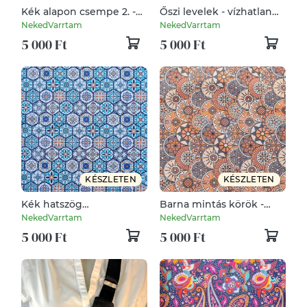
Kék alapon csempe 2. -
Őszi levelek - vízhatlan
vízhatlan gyöngyvászon
gyöngyvászon
NekedVarrtam
NekedVarrtam
5 000 Ft
5 000 Ft
KÉSZLETEN
KÉSZLETEN
Kék hatszög
Barna mintás körök -
csempeminta - vízhatlan
vízhatlan gyöngyvászon
NekedVarrtam
NekedVarrtam
gyöngyvászon
5 000 Ft
5 000 Ft