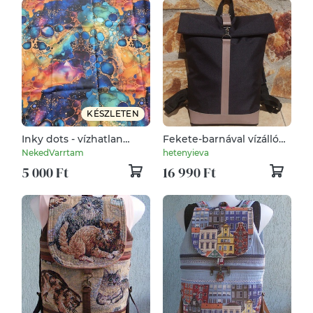
KÉSZLETEN
Inky dots - vízhatlan
Fekete-barnával vízálló
gyöngyvászon
hátizsák - rolltop - valódi
NekedVarrtam
hetenyieva
bőrrel -ajándék - Unisex-
5 000 Ft
16 990 Ft
nagyobb méret