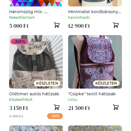
Háromszög mix -
Minimalist kordbársony
vízhatlan gyöngyvászon
övtáska - Hip Bag MAXI
NekedVarrtam
haromhazib
méret
5 000 Ft
12 900 Ft
KÉSZLETEN
KÉSZLETEN
Oldtimer autós hátizsák
"Csipke" textil hátizsák
ElizabethNoll
Lintu
3 150 Ft
21 500 Ft
4 500 Ft
-30%