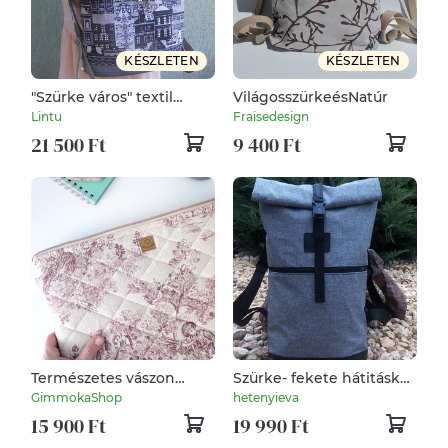
KÉSZLETEN
KÉSZLETEN
"Szürke város" textil
VilágosszürkeésNatúr
hátizsák gobelin jellegű
Lintu
Fraisedesign
vászonból
21 500 Ft
9 400 Ft
Természetes vászon
Szürke- fekete hátitáska-
laptop védőtok - elegáns
vízálló - ROLL TOP/
GimmokaShop
hetenyieva
nőies 13-16" méretben
laptop táska- Nagy
15 900 Ft
19 990 Ft
méret-első zsebes