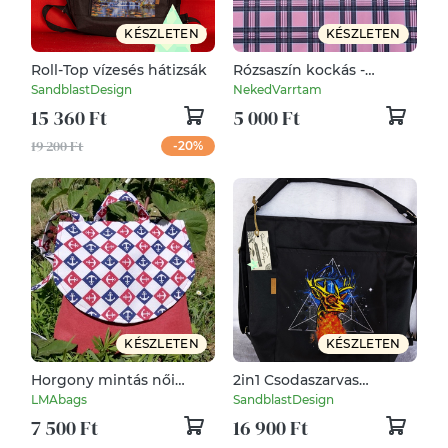
KÉSZLETEN
KÉSZLETEN
Roll-Top vízesés hátizsák
Rózsaszín kockás -
vízhatlan gyöngyvászon
SandblastDesign
NekedVarrtam
15 360 Ft
5 000 Ft
19 200 Ft
-20%
KÉSZLETEN
KÉSZLETEN
Horgony mintás női
2in1 Csodaszarvas
hátizsák
hátizsák és válltáska -
LMAbags
SandblastDesign
Cordura extra modell!
7 500 Ft
16 900 Ft