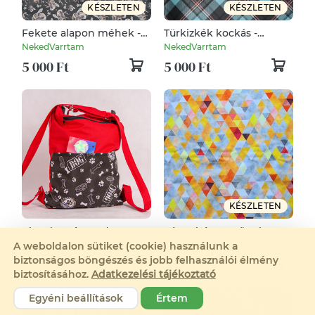
KÉSZLETEN
KÉSZLETEN
Fekete alapon méhek -
Türkizkék kockás -
vízhatlan gyöngyvászon
vízhatlan gyöngyvászon
NekedVarrtam
NekedVarrtam
5 000 Ft
5 000 Ft
KÉSZLETEN
Piros kutyás cordura
Sárga háromszögek -
hátizsák
vízhatlan gyöngyvászon
SandblastDesign
NekedVarrtam
A weboldalon sütiket (cookie) használunk a
biztonságos böngészés és jobb felhasználói élmény
14 200 Ft
5 000 Ft
biztosításához.
Adatkezelési tájékoztató
Egyéni beállítások
Értem