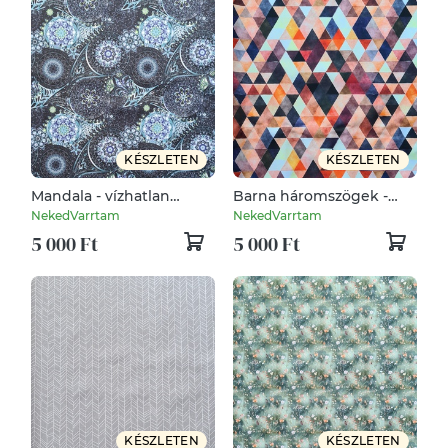
KÉSZLETEN
KÉSZLETEN
Mandala - vízhatlan
Barna háromszögek -
gyöngyvászon
vízhatlan gyöngyvászon
NekedVarrtam
NekedVarrtam
5 000 Ft
5 000 Ft
KÉSZLETEN
KÉSZLETEN