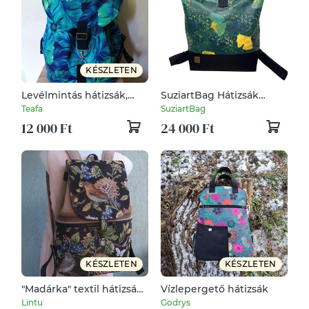
KÉSZLETEN
Levélmintás hátizsák,
SuziartBag Hátizsák
vizlepergető canvas
fekete ginkgo mitás
Teafa
SuziartBag
12 000 Ft
24 000 Ft
KÉSZLETEN
KÉSZLETEN
"Madárka" textil hátizsák
Vízlepergető hátizsák
gobelin jellegű
Lintu
Godrys