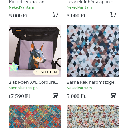
Kolibri - vízhatlan
Levelek fehér alapon -
gyöngyvászon
vízhatlan gyöngyvászon
NekedVarrtam
NekedVarrtam
5 000 Ft
5 000 Ft
KÉSZLETEN
2 az 1-ben XXL Cordura
Barna kék háromszögek
kutyás
- vízhatlan gyöngyvászon
SandblastDesign
NekedVarrtam
hátizsák/oldaltáska -
17 590 Ft
5 000 Ft
Dobermann