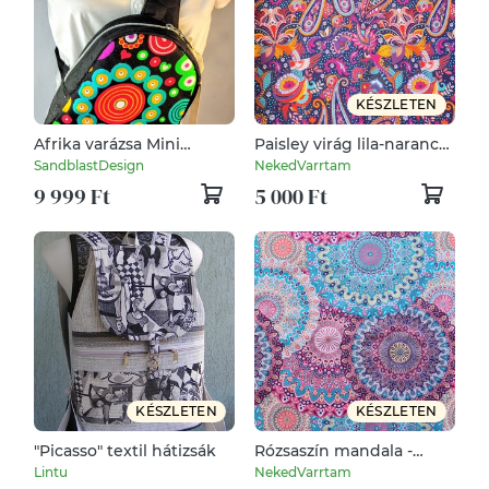
KÉSZLETEN
Afrika varázsa Mini
Paisley virág lila-narancs-
hátizsák fekete steppelt
rózsaszín - vízhatlan
SandblastDesign
NekedVarrtam
gyöngyvászon ,színes
gyöngyvászon
9 999 Ft
5 000 Ft
virágok motívummal
KÉSZLETEN
KÉSZLETEN
"Picasso" textil hátizsák
Rózsaszín mandala -
vízhatlan gyöngyvászon
Lintu
NekedVarrtam