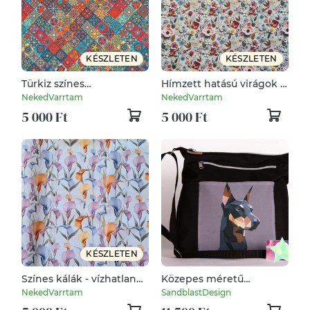
KÉSZLETEN
KÉSZLETEN
Türkiz színes
Hímzett hatású virágok -
csempeminta - vízhatlan
vízhatlan gyöngyvászon
NekedVarrtam
NekedVarrtam
gyöngyvászon
5 000 Ft
5 000 Ft
KÉSZLETEN
Színes kálák - vízhatlan
Közepes méretű
gyöngyvászon
dobermann válltáska
NekedVarrtam
SandblastDesign