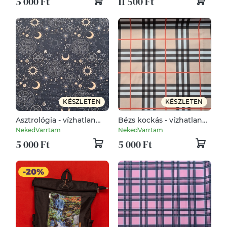
5 000 Ft
11 500 Ft
KÉSZLETEN
KÉSZLETEN
Asztrológia - vízhatlan
Bézs kockás - vízhatlan
gyöngyvászon
gyöngyvászon
NekedVarrtam
NekedVarrtam
5 000 Ft
5 000 Ft