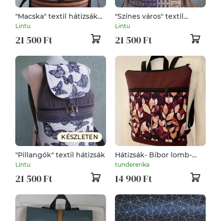
"Macska" textil hátizsák
"Színes város" textil
gobelin jellegű
hátizsák gobelin jellegű
Lintu
Lintu
vászonból
vászonból
21 500 Ft
21 500 Ft
KÉSZLETEN
"Pillangók" textil hátizsák
Hátizsák- Bíbor lomb-
Hátitáska-Vízálló
Lintu
tundererika
21 500 Ft
14 900 Ft