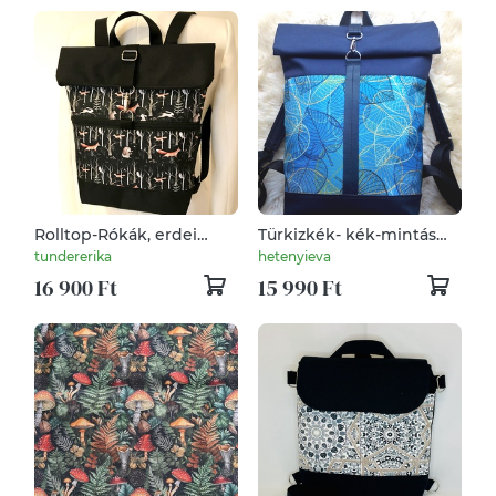
Rolltop-Rókák, erdei
Türkizkék- kék-mintás
állatok-Vízálló-Hátizsák-
hátitáska- valódi bőrrel -
tundererika
hetenyieva
Hátitáska
vízálló - rolltop - ajándék
16 900 Ft
15 990 Ft