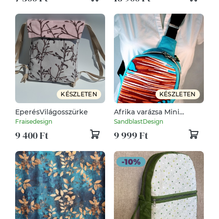
KÉSZLETEN
KÉSZLETEN
EperésVilágosszürke
Afrika varázsa Mini
hátizsák türkizkék
Fraisedesign
SandblastDesign
steppelt
9 400 Ft
9 999 Ft
gyöngyvászon/terrakotta
motívummal