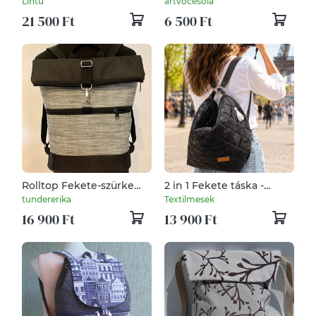
Lintu
artvocesola
vászonból
21 500 Ft
6 500 Ft
Rolltop Fekete-szürke
2 in 1 Fekete táska -
Vízálló-Hátizsák-Hátitáska
városfeliratos
tundererika
Textilmesek
16 900 Ft
13 900 Ft