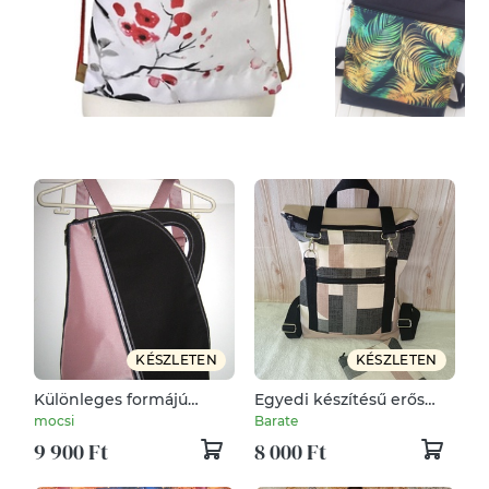
KÉSZLETEN
KÉSZLETEN
Különleges formájú
Egyedi készítésű erős
közepes méretű kanna
vastag hatizsák
mocsi
Barate
Hátizsák fekete-púder
vizlepergetős.
9 900 Ft
8 000 Ft
Neszeszerrel