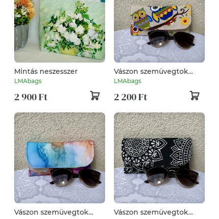
Mintás neszesszer
Vászon szemüvegtok
mintás
LMAbags
LMAbags
2 900 Ft
2 200 Ft
Vászon szemüvegtok
Vászon szemüvegtok