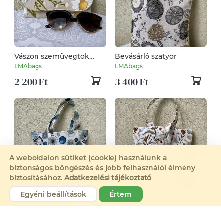
Vászon szemüvegtok
Bevásárló szatyor
mintás
LMAbags
LMAbags
2 200 Ft
3 400 Ft
A weboldalon sütiket (cookie) használunk a
biztonságos böngészés és jobb felhasználói élmény
biztosításához.
Adatkezelési tájékoztató
Egyéni beállítások
Értem
Bevásárló szatyor
Bevásárló szatyor
LMAbags
LMAbags