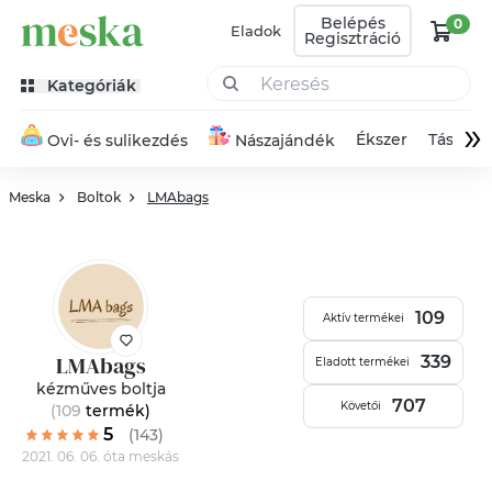
Belépés
0
Eladok
Regisztráció
Kategóriák
»
Ékszer
Táska
Ovi- és sulikezdés
Nászajándék
Meska
Boltok
LMAbags
109
Aktív termékei
LMAbags
339
Eladott termékei
kézműves boltja
707
Követői
(109
termék
)
5
(143)
2021. 06. 06. óta meskás