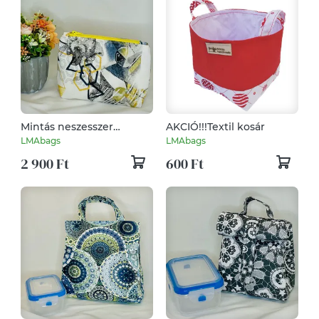
Mintás neszesszer
AKCIÓ!!!Textil kosár
geometriai
LMAbags
LMAbags
2 900 Ft
600 Ft