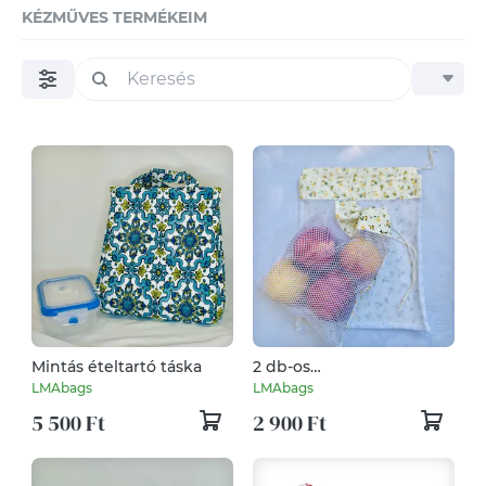
KÉZMŰVES TERMÉKEIM
Mintás ételtartó táska
2 db-os
zöldség/gyümölcs/pékáru
LMAbags
LMAbags
zsák
5 500 Ft
2 900 Ft