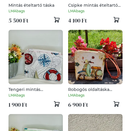
Mintás ételtartó táska
Csipke mintás ételtartó
táska
LMAbags
LMAbags
5 500 Ft
4 100 Ft
Tengeri mintás
Robogós oldaltáska
neszesszer
rozsda
LMAbags
LMAbags
1 900 Ft
6 900 Ft