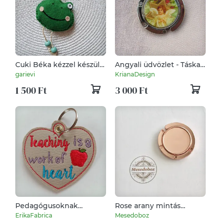
Cuki Béka kézzel készült
Angyali üdvözlet - Táska
kulcstartó, táskadísz
akasztó karácsonyi
garievi
KrianaDesign
mintával
1 500 Ft
3 000 Ft
Pedagógusoknak
Rose arany mintás
ajándék kulcstartó
táskaakasztó
ErikaFabrica
Mesedoboz