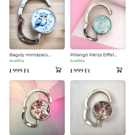
Bagoly mintázatú
Pillangó Párizs Eiffel
Üveglencsés Táska
torony mintás Táska
AnaRita
AnaRita
Akasztó Táskaakasztó
Akasztó Táskaakasztó
1 999 Ft
1 999 Ft
5328596