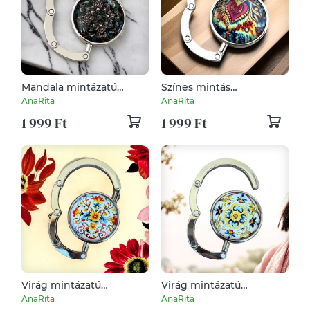
Mandala mintázatú
Színes mintás
Üveglencsés Táska
Üveglencsés Táska
AnaRita
AnaRita
Akasztó Táskaakasztó
Akasztó Táskaakasztó
1 999 Ft
1 999 Ft
5596686
Virág mintázatú
Virág mintázatú
Üveglencsés Táska
Üveglencsés Táska
AnaRita
AnaRita
Akasztó Táskaakasztó
Akasztó Táskaakasztó