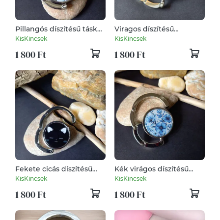
Pillangós díszítésű táska
Viragos díszítésű
tartó, akasztó
csúszásgátlós táska tartó,
KisKincsek
KisKincsek
akasztó
1 800 Ft
1 800 Ft
Fekete cicás díszítésű
Kék virágos díszítésű
csúszásgátlós táska tartó,
táska tartó, akasztó
KisKincsek
KisKincsek
akasztó
1 800 Ft
1 800 Ft