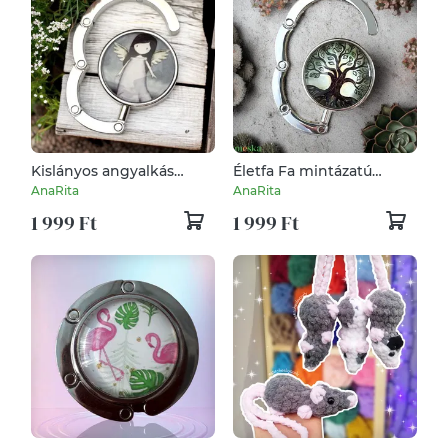
Kislányos angyalkás
Életfa Fa mintázatú
mintás Táska Akasztó
Üveglencsés Táska
AnaRita
AnaRita
Táskaakasztó 5838939
Akasztó Táskaakasztó
1 999 Ft
1 999 Ft
5838930