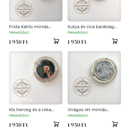
Frida Kahlo mintás
Kutya és cica barátság
táskaakasztó
mintás táskaakasztó
Mesedoboz
Mesedoboz
1 950 Ft
1 950 Ft
Kis herceg és a róka
Virágos rét mintás
mintás táskaakasztó
táskaakasztó
Mesedoboz
Mesedoboz
1 950 Ft
1 950 Ft