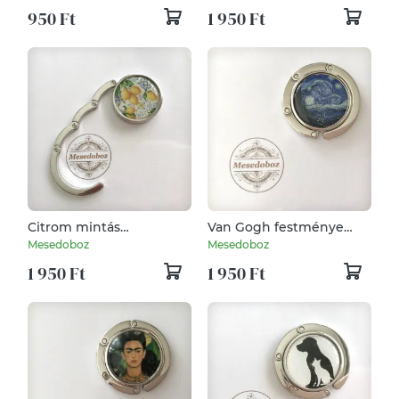
950 Ft
1 950 Ft
Citrom mintás
Van Gogh festménye
táskaakasztó
mintás táskaakasztó
Mesedoboz
Mesedoboz
1 950 Ft
1 950 Ft