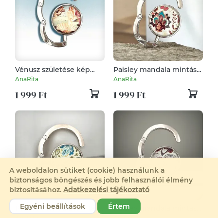
Vénusz születése kép
Paisley mandala mintás
mintás Táska Akasztó
Táska Akasztó
AnaRita
AnaRita
Táskaakasztó
Táskaakasztó
1 999 Ft
1 999 Ft
A weboldalon sütiket (cookie) használunk a
biztonságos böngészés és jobb felhasználói élmény
biztosításához.
Adatkezelési tájékoztató
Egyéni beállítások
Értem
Paisley mandala mintás
Paisley mandala mintás
Táska Akasztó
Táska Akasztó
AnaRita
AnaRita