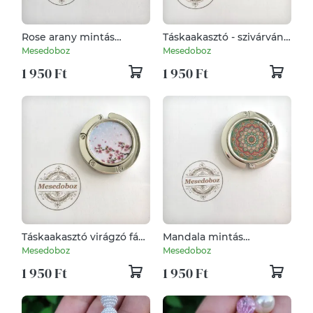
Rose arany mintás
Táskaakasztó - szivárvány
táskaakasztó
mintás, Love is love
Mesedoboz
Mesedoboz
felirattal
1 950 Ft
1 950 Ft
Táskaakasztó virágzó fák
Mandala mintás
mintával
táskaakasztó
Mesedoboz
Mesedoboz
1 950 Ft
1 950 Ft