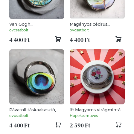
Van Gogh
Magányos cédrus
Mandulavirágok
táskaakasztó, táskadísz
ovcsatbolt
ovcsatbolt
táskaakasztó, táskadísz
4 400 Ft
4 400 Ft
Pávatoll táskaakasztó,
🌺 Magyaros virágmintás
táskadísz
táskatartók
ovcsatbolt
Hopekezmuves
4 400 Ft
2 590 Ft