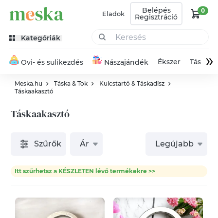
Belépés
0
Eladok
Regisztráció
Kategóriák
»
Ékszer
Táska
Ovi- és sulikezdés
Nászajándék
Meska.hu
Táska & Tok
Kulcstartó & Táskadísz
Táskaakasztó
Táskaakasztó
Szűrők
Ár
Legújabb
Itt szűrhetsz a KÉSZLETEN lévő termékekre >>