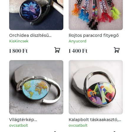
Orchidea díszítésű
Rojtos paracord fityegő
csúszásgátlós táska tartó,
KisKincsek
Anyucord
akasztó
1 800 Ft
1 400 Ft
Világtérkép
Kalapbolt táskaakasztó,
táskaakasztó, táskadísz
táskadísz
ovcsatbolt
ovcsatbolt