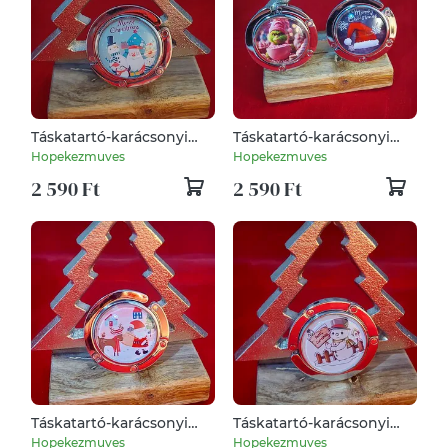
Táskatartó-karácsonyi
Táskatartó-karácsonyi
mintás, Merry Christmas
mintás, mikulás, télapós
Hopekezmuves
Hopekezmuves
sapka
2 590 Ft
2 590 Ft
Táskatartó-karácsonyi
Táskatartó-karácsonyi
mintás, télapó-
mintás, Hóember
Hopekezmuves
Hopekezmuves