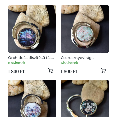
Orchideás díszítésű táska
Cseresznyevirág
tartó, akasztó
díszítésű táska tartó,
KisKincsek
KisKincsek
akasztó
1 800 Ft
1 800 Ft