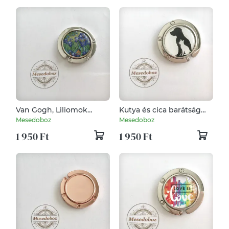
Van Gogh, Liliomok
Kutya és cica barátság
festménye mintás
mintás táskaakasztó
Mesedoboz
Mesedoboz
táskaakasztó
1 950 Ft
1 950 Ft