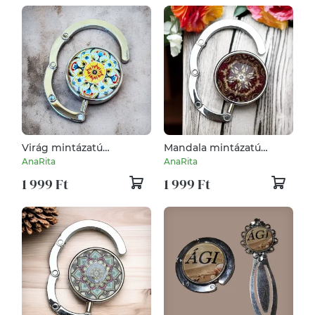
Virág mintázatú
Mandala mintázatú
Üveglencsés Táska
Üveglencsés Táska
AnaRita
AnaRita
Akasztó Táskaakasztó
Akasztó Táskaakasztó
1 999 Ft
1 999 Ft
5666415