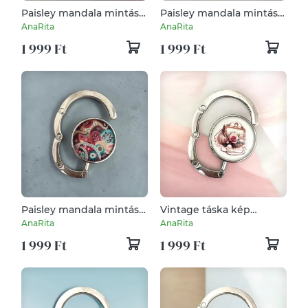
Paisley mandala mintás
Paisley mandala mintás
Táska Akasztó
Táska Akasztó
AnaRita
AnaRita
Táskaakasztó
Táskaakasztó
1 999 Ft
1 999 Ft
Paisley mandala mintás
Vintage táska kép
Táska Akasztó
mintás Táska Akasztó
AnaRita
AnaRita
Táskaakasztó
Táskaakasztó
1 999 Ft
1 999 Ft