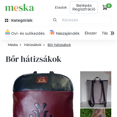
Belépés
0
Eladok
Regisztráció
Kategóriák
»
Ékszer
Táska
Ovi- és sulikezdés
Nászajándék
Meska
Hátizsákok
Bőr hátizsákok
Bőr hátizsákok