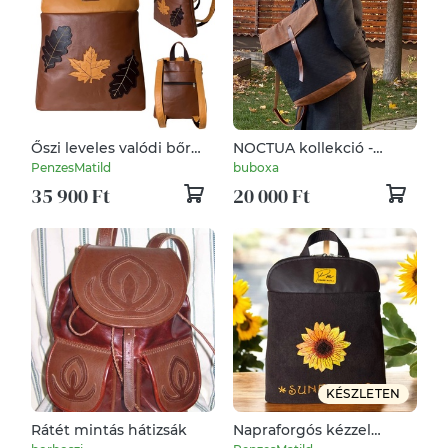
Őszi leveles valódi bőr
NOCTUA kollekció -
hátizsák
fekete szövet-
PenzesMatild
buboxa
camelbarna bőr hátizsák,
35 900 Ft
20 000 Ft
oldal-, vagy válltáska
KÉSZLETEN
Rátét mintás hátizsák
Napraforgós kézzel
hímzett valódi bőr