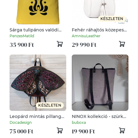
KÉSZLETEN
Sárga tulipános valódi
Fehér ráhajtós közepes
bőr hátizsák
női bőr hátizsák
PenzesMatild
AmnisuLeather
35 900 Ft
29 990 Ft
KÉSZLETEN
Leopárd mintás pillangó
NINOX kollekció - szürke
valódi bőr hátizsák –
szövet-fekete bőr
Docadesign
buboxa
Labradorit ásvánnyal
hátizsák, Minimál
75 000 Ft
19 900 Ft
hátizsák