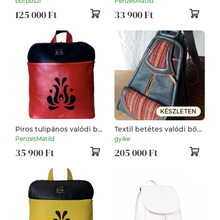
borboszi
PenzesMatild
hátizsák
125 000 Ft
33 900 Ft
KÉSZLETEN
Piros tulipános valódi bőr
Textil betétes valódi bőr
hátizsák
hátizsák
PenzesMatild
gyike
35 900 Ft
205 000 Ft