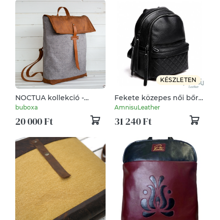
KÉSZLETEN
NOCTUA kollekció -
Fekete közepes női bőr
szürke szövet-
hátizsák 8246
buboxa
AmnisuLeather
camelbarna bőr hátizsák,
20 000 Ft
31 240 Ft
oldal-, vagy válltáska