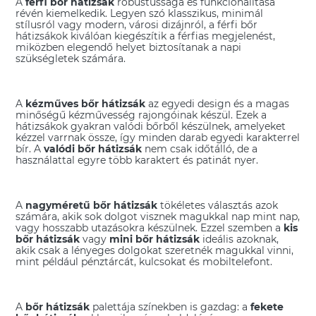
A
férfi bőr hátizsák
robustussága és funkcionalitása
Pelenkázó táskák
Rolltop hátizsák
révén kiemelkedik. Legyen szó klasszikus, minimál
stílusról vagy modern, városi dizájnról, a férfi bőr
Sporttáska
Táska kiegészítők
Táskaakasztó
hátizsákok kiválóan kiegészítik a férfias megjelenést,
miközben elegendő helyet biztosítanak a napi
szükségletek számára.
Táskadísz
Táskapántok
Táskarendező
Táskák és tokok
Variálható táska
A
kézműves bőr hátizsák
az egyedi design és a magas
Vállon átvetős táska
minőségű kézművesség rajongóinak készül. Ezek a
hátizsákok gyakran valódi bőrből készülnek, amelyeket
kézzel varrnak össze, így minden darab egyedi karakterrel
Vászontáska, shopper táska, szatyor
Övtáskák
bír. A
valódi bőr hátizsák
nem csak időtálló, de a
használattal egyre több karaktert és patinát nyer.
A
nagyméretű bőr hátizsák
tökéletes választás azok
számára, akik sok dolgot visznek magukkal nap mint nap,
vagy hosszabb utazásokra készülnek. Ezzel szemben a
kis
bőr hátizsák
vagy
mini bőr hátizsák
ideális azoknak,
akik csak a lényeges dolgokat szeretnék magukkal vinni,
mint például pénztárcát, kulcsokat és mobiltelefont.
A
bőr hátizsák
palettája színekben is gazdag: a
fekete