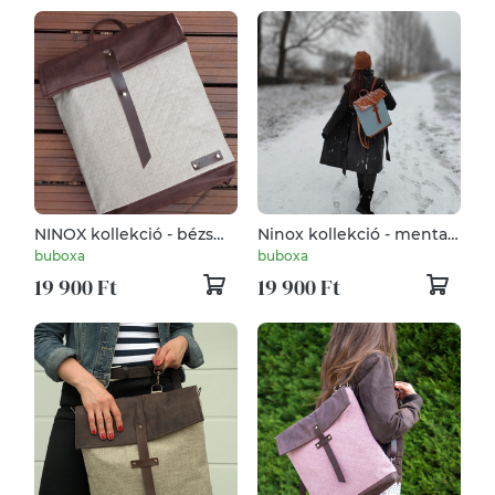
NINOX kollekció - bézs
Ninox kollekció - menta
szövet-barna bőr
szövet- camelbarna bőr
buboxa
buboxa
hátizsák, Minimál
hátizsák
19 900 Ft
19 900 Ft
hátizsák