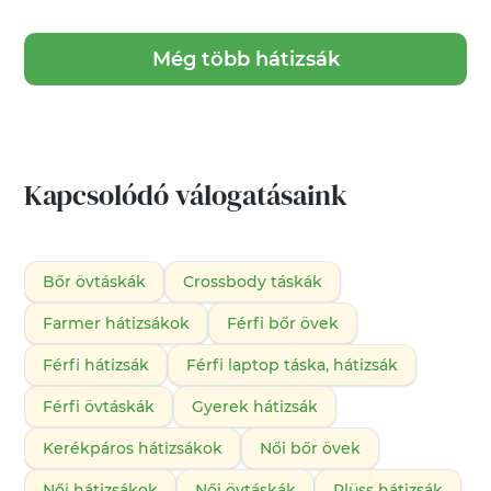
Még több hátizsák
Kapcsolódó válogatásaink
Bőr övtáskák
Crossbody táskák
Farmer hátizsákok
Férfi bőr övek
Férfi hátizsák
Férfi laptop táska, hátizsák
Férfi övtáskák
Gyerek hátizsák
Kerékpáros hátizsákok
Női bőr övek
Női hátizsákok
Női övtáskák
Plüss hátizsák