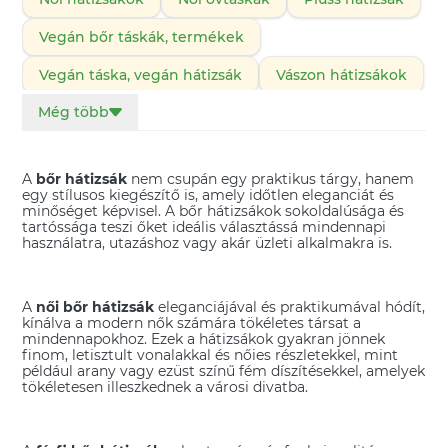
Vegán bőr táskák, termékek
Vegán táska, vegán hátizsák
Vászon hátizsákok
Még több
Bevásárló táska
Edzőtáskák
Hátitáskák
Hátizsákok
Iskolatáskák
Kerékpár táska
A
bőr hátizsák
nem csupán egy praktikus tárgy, hanem
Kismamatáska
egy stílusos kiegészítő is, amely időtlen eleganciát és
minőséget képvisel. A bőr hátizsákok sokoldalúsága és
tartóssága teszi őket ideális választássá mindennapi
Kézitáskák, alkalmi clutch táskák
használatra, utazáshoz vagy akár üzleti alkalmakra is.
Laptop táska, laptop hátizsák
Menyasszonyi szütyők és táskák
Mini hátizsák
A
női bőr hátizsák
eleganciájával és praktikumával hódít,
kínálva a modern nők számára tökéletes társat a
mindennapokhoz. Ezek a hátizsákok gyakran jönnek
Nagyméretű női táska
finom, letisztult vonalakkal és nőies részletekkel, mint
például arany vagy ezüst színű fém díszítésekkel, amelyek
Oldaltáskák, váll- és kézitáskák
tökéletesen illeszkednek a városi divatba.
Ovis hátizsákok és ovis táskák