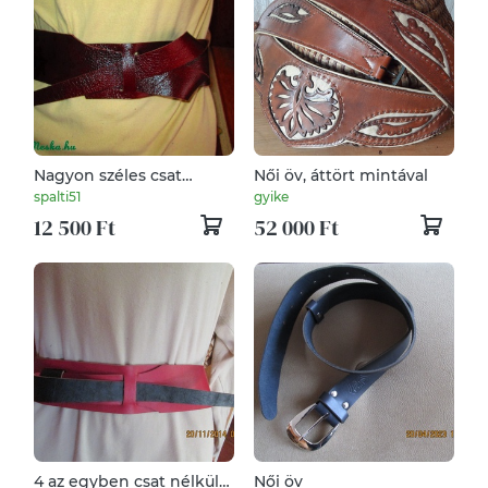
Nagyon széles csat
Női öv, áttört mintával
nélküli öv 2 az 1- ben-
spalti51
gyike
sőt......
12 500 Ft
52 000 Ft
4 az egyben csat nélküli
Női öv