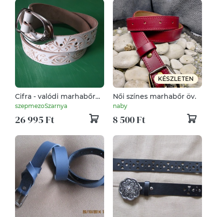
KÉSZLETEN
Cifra - valódi marhabőr
Női színes marhabőr öv.
öv
szepmezoSzarnya
naby
26 995 Ft
8 500 Ft