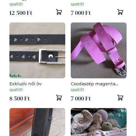
öv
spalti51
spalti51
12 500 Ft
7 000 Ft
Exkluzív női öv
Csodaszép magenta
színű női öv
spalti51
spalti51
8 500 Ft
7 000 Ft