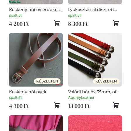
Keskeny női öv érdekes
Lyukasztással díszített
bújtatóval indigókék
női öv {patentos}
spalti51
spalti51
színben
4 200 Ft
8 300 Ft
KÉSZLETEN
KÉSZLETEN
Keskeny női övek
Valódi bőr öv 35mm, öt
féle színben
spalti51
AudreyLeather
4 300 Ft
13 000 Ft