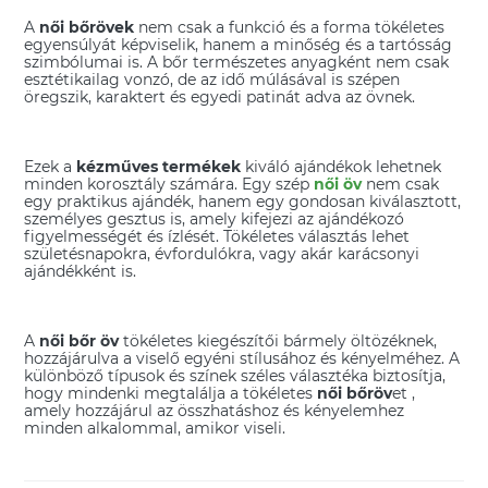
A
női bőrövek
nem csak a funkció és a forma tökéletes
egyensúlyát képviselik, hanem a minőség és a tartósság
szimbólumai is. A bőr természetes anyagként nem csak
esztétikailag vonzó, de az idő múlásával is szépen
öregszik, karaktert és egyedi patinát adva az övnek.
Ezek a
kézműves termékek
kiváló ajándékok lehetnek
minden korosztály számára. Egy szép
női öv
nem csak
egy praktikus ajándék, hanem egy gondosan kiválasztott,
személyes gesztus is, amely kifejezi az ajándékozó
figyelmességét és ízlését. Tökéletes választás lehet
születésnapokra, évfordulókra, vagy akár karácsonyi
ajándékként is.
A
női bőr öv
tökéletes kiegészítői bármely öltözéknek,
hozzájárulva a viselő egyéni stílusához és kényelméhez. A
különböző típusok és színek széles választéka biztosítja,
hogy mindenki megtalálja a tökéletes
női bőröv
et ,
amely hozzájárul az összhatáshoz és kényelemhez
minden alkalommal, amikor viseli.