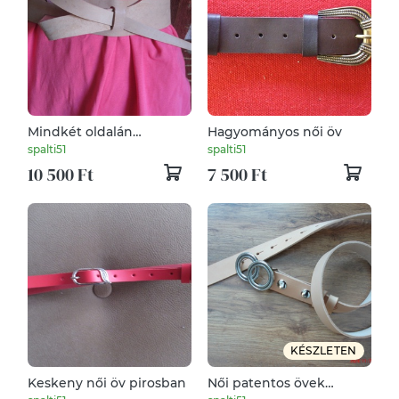
Mindkét oldalán
Hagyományos női öv
használható csat nélküli
spalti51
spalti51
öv 4 az 1-ben
10 500 Ft
7 500 Ft
KÉSZLETEN
Keskeny női öv pirosban
Női patentos övek
érdekes karikás