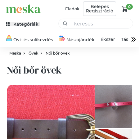
Belépés
0
Eladok
Regisztráció
Kategóriák
»
Ékszer
Táska
Ovi- és sulikezdés
Nászajándék
Meska
Övek
Női bőr övek
Női bőr övek