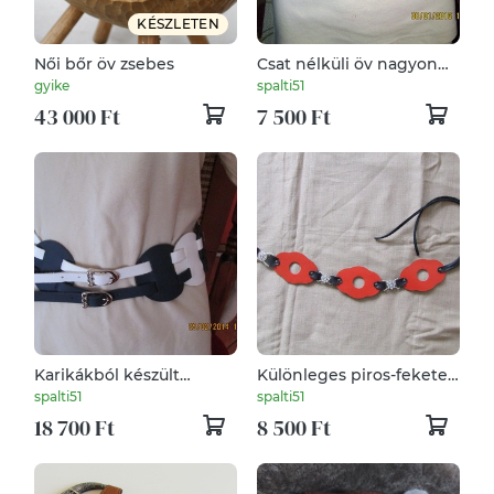
KÉSZLETEN
Női bőr öv zsebes
Csat nélküli öv nagyon
szép lilás bordó színben
gyike
spalti51
43 000 Ft
7 500 Ft
Karikákból készült
Különleges piros-fekete
,,matrózos" női öv
női öv
spalti51
spalti51
18 700 Ft
8 500 Ft