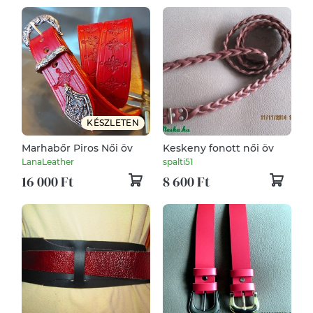
KÉSZLETEN
Marhabőr Piros Női öv
Keskeny fonott női öv
LanaLeather
spalti51
16 000 Ft
8 600 Ft