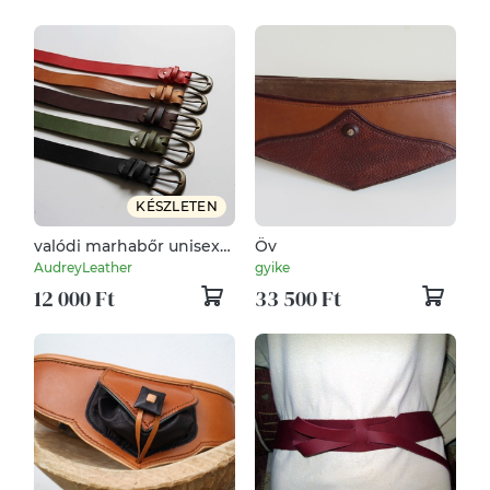
KÉSZLETEN
valódi marhabőr unisex
Öv
öv 35mm széles / 5 féle
AudreyLeather
gyike
színben
12 000 Ft
33 500 Ft