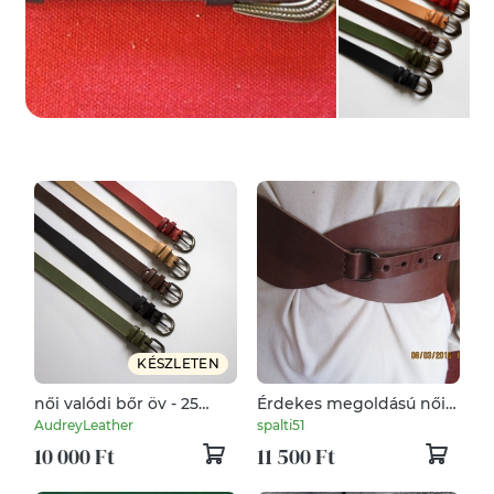
KÉSZLETEN
női valódi bőr öv - 25
Érdekes megoldású női
mm/ 5 féle színben
öv szélesebb változata
AudreyLeather
spalti51
10 000 Ft
11 500 Ft