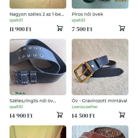
Nagyon széles 2 az 1-ben
Piros női övek
csat nélküli öv
spalti51
spalti51
másképpen
11 900 Ft
7 500 Ft
Széles,ringlis női öv
Öv - Gravírozott mintával
,,kétnyelves" csattal
spalti51
LeanisLeather
14 900 Ft
14 500 Ft