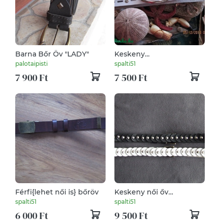
Barna Bőr Öv "LADY"
Keskeny
lyukasztásos,szegecselt
palotaipisti
spalti51
női öv
7 900 Ft
7 500 Ft
Férfi{lehet női is} bőröv
Keskeny női őv
karikákból
spalti51
spalti51
6 000 Ft
9 500 Ft