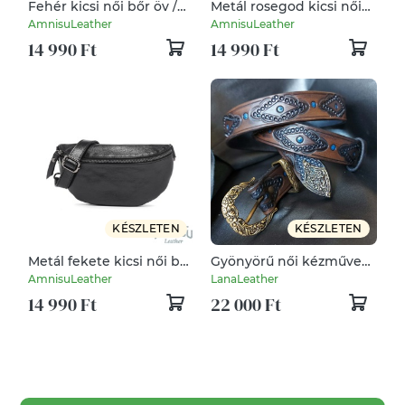
Fehér kicsi női bőr öv /
Metál rosegod kicsi női
oldaltáska
bőr öv / oldaltáska
AmnisuLeather
AmnisuLeather
14 990 Ft
14 990 Ft
KÉSZLETEN
KÉSZLETEN
Metál fekete kicsi női bőr
Gyönyörű női kézműves
öv / oldaltáska
öv
AmnisuLeather
LanaLeather
14 990 Ft
22 000 Ft