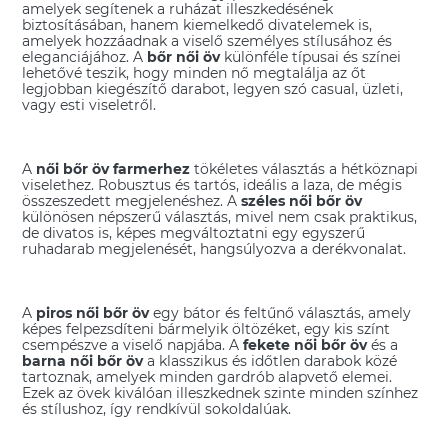
amelyek segítenek a ruházat illeszkedésének
biztosításában, hanem kiemelkedő divatelemek is,
amelyek hozzáadnak a viselő személyes stílusához és
eleganciájához. A
bőr női öv
különféle típusai és színei
lehetővé teszik, hogy minden nő megtalálja az őt
legjobban kiegészítő darabot, legyen szó casual, üzleti,
vagy esti viseletről.
A
női bőr öv farmerhez
tökéletes választás a hétköznapi
viselethez. Robusztus és tartós, ideális a laza, de mégis
összeszedett megjelenéshez. A
széles női bőr öv
különösen népszerű választás, mivel nem csak praktikus,
de divatos is, képes megváltoztatni egy egyszerű
ruhadarab megjelenését, hangsúlyozva a derékvonalat.
A
piros női bőr öv
egy bátor és feltűnő választás, amely
képes felpezsdíteni bármelyik öltözéket, egy kis színt
csempészve a viselő napjába. A
fekete női bőr öv
és a
barna női bőr öv
a klasszikus és időtlen darabok közé
tartoznak, amelyek minden gardrób alapvető elemei.
Ezek az övek kiválóan illeszkednek szinte minden színhez
és stílushoz, így rendkívül sokoldalúak.