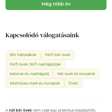
Még több öv
Kapcsolódó válogatásaink
Bőr hátizsákok
Férfi bőr övek
Férfi övek, férfi nadrágszíjak
Katonai öv, nadrágszíj
Női övek és övcsatok
Kézműves övek és övcsatok
Övek
A
női bőr övek
nem csak egy praktikus kiegészítők,