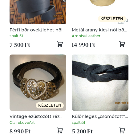
KÉSZLETEN
Férfi bőr övek{lehet női
Metál arany kicsi női bőr
is}
öv / oldaltáska
spalti51
AmnisuLeather
7 500 Ft
14 990 Ft
KÉSZLETEN
Vintage ezüstözött réz
Különleges ,,csomózott"
csatos valódi bőr női öv
keskeny női öv
ClaireLoveArt
spalti51
8 990 Ft
5 200 Ft