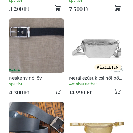
spalti51
spalti51
csatokkal
3 200 Ft
7 500 Ft
KÉSZLETEN
Keskeny női öv
Metál ezüst kicsi női bőr
öv / oldaltáska
spalti51
AmnisuLeather
4 300 Ft
14 990 Ft