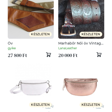
KÉSZLETEN
KÉSZLETEN
Öv
Marhabőr Női öv Vintage
megjelenés.
gyike
LanaLeather
27 800 Ft
20 000 Ft
KÉSZLETEN
KÉSZLETEN