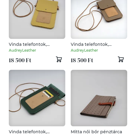
Vinda telefontok,
Vinda telefontok,
kártyatartó kistáska
kártyatartó kistáska
AudreyLeather
AudreyLeather
beige
18 500 Ft
18 500 Ft
Vinda telefontok,
Mitta női bőr pénztárca