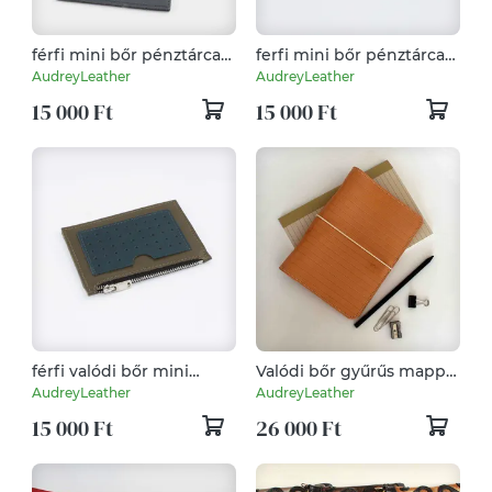
férfi mini bőr pénztárca
ferfi mini bőr pénztárca
és kártyatartó tok
és kártyatartó
AudreyLeather
AudreyLeather
15 000 Ft
15 000 Ft
férfi valódi bőr mini
Valódi bőr gyűrűs mappa
pénztárca és kártyatartó
(A5, 2 gyűrűs),
AudreyLeather
AudreyLeather
jegyzetfüzet
15 000 Ft
26 000 Ft