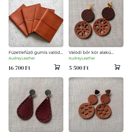
Füzetlefűző gumis valódi
Valódi bőr kör alakú
bőr mappa (A5méret)
fülbevaló
AudreyLeather
AudreyLeather
barna
16 700 Ft
5 500 Ft