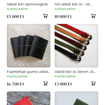
Valódi bőr szemövegtok
női valódi bőr öv - 25
mm/ 5 féle színben
AudreyLeather
AudreyLeather
15 000 Ft
10 000 Ft
Füzetlefűző gumis valódi
Valódi bőr öv 35mm, öt
bőr mappa
féle színben
AudreyLeather
AudreyLeather
(A5méret)fekete
16 700 Ft
13 000 Ft