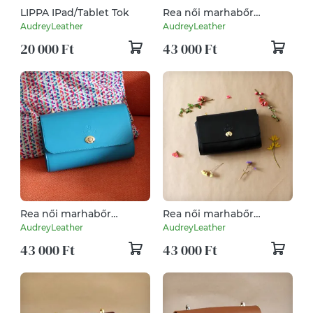
LIPPA IPad/Tablet Tok
Rea női marhabőr
válltáska fekete nyomott
AudreyLeather
AudreyLeather
mintával
20 000 Ft
43 000 Ft
Rea női marhabőr
Rea női marhabőr
válltáska
válltáska
AudreyLeather
AudreyLeather
43 000 Ft
43 000 Ft