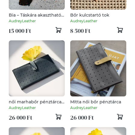
Bia – Táskára akasztható
Bőr kulcstartó tok
bőr szemüvegtok
AudreyLeather
AudreyLeather
15 000 Ft
8 500 Ft
női marhabőr pénztárca/
MItta női bőr pénztárca
irattartó/kártyatartó/mobiltok
AudreyLeather
AudreyLeather
26 000 Ft
26 000 Ft