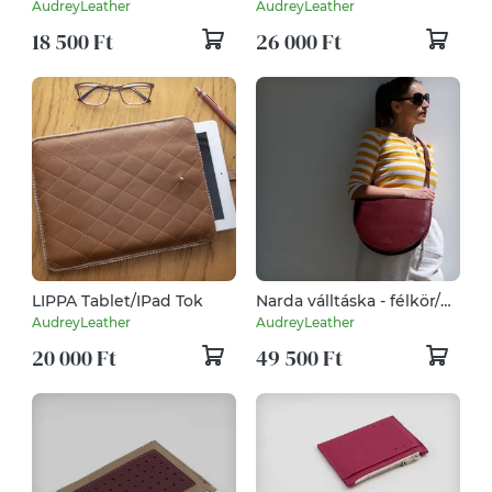
kártyatartó kistáska zöld
AudreyLeather
AudreyLeather
18 500 Ft
26 000 Ft
LIPPA Tablet/IPad Tok
Narda válltáska - félkör/
félhold
AudreyLeather
AudreyLeather
20 000 Ft
49 500 Ft