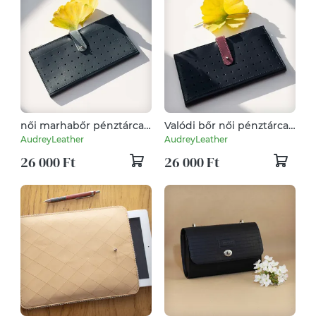
női marhabőr pénztárca/
Valódi bőr női pénztárca,
irattartó/kártyatartó/mobiltok
kártyatartó, mobiltok
AudreyLeather
AudreyLeather
26 000 Ft
26 000 Ft