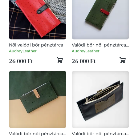
Női valódi bőr pénztárca
Valódi bőr női pénztárca/
mobiltok/
AudreyLeather
AudreyLeather
kártyatartó/irattárca
26 000 Ft
26 000 Ft
Valódi bőr női pénztárca/
Valódi bőr női pénztárca/