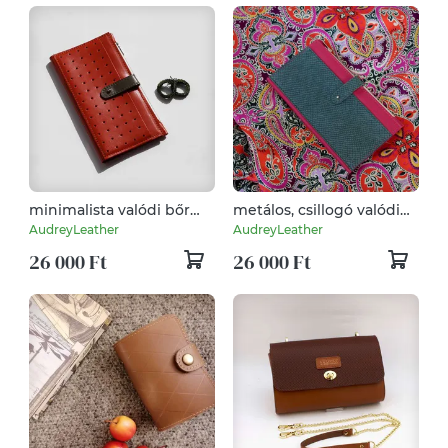
minimalista valódi bőr
metálos, csillogó valódi
női pénztárca, irattartó,
bőr női pénztárca,
AudreyLeather
AudreyLeather
kártyatartó, mobiltok
irattartó, kártyatartó,
26 000 Ft
26 000 Ft
mobiltok