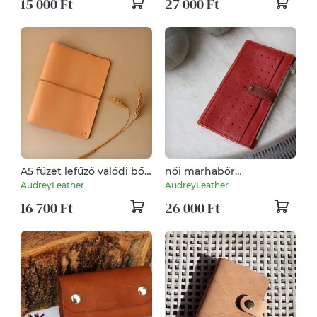
15 000 Ft
27 000 Ft
A5 füzet lefűző valódi bőr
női marhabőr
gumis mappa
pénzárca/irattartó/kártyatart
AudreyLeather
AudreyLeather
16 700 Ft
26 000 Ft