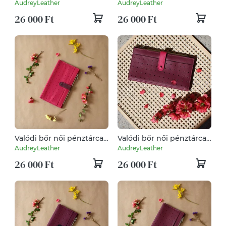
mobiltok/
mobiltok/
AudreyLeather
AudreyLeather
kártyatartó/irattárca
kártyatartó/irattárca
26 000 Ft
26 000 Ft
Valódi bőr női pénztárca/
Valódi bőr női pénztárca/
mobiltok/
mobiltok/
AudreyLeather
AudreyLeather
kártyatartó/irattárca
kártyatartó/irattárca
26 000 Ft
26 000 Ft