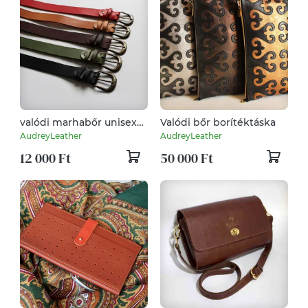
valódi marhabőr unisex
Valódi bőr borítéktáska
öv 35mm széles / 5 féle
AudreyLeather
AudreyLeather
színben
12 000 Ft
50 000 Ft