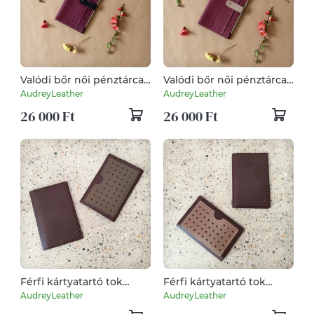
Valódi bőr női pénztárca/
Valódi bőr női pénztárca/
mobiltok/
mobiltok/
AudreyLeather
AudreyLeather
kártyatartó/irattárca
kártyatartó/irattárca
26 000 Ft
26 000 Ft
Férfi kártyatartó tok
Férfi kártyatartó tok
valódi bőrből
valódi bőrből
AudreyLeather
AudreyLeather