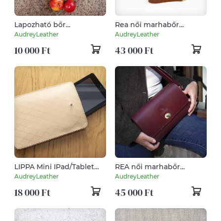
Lapozható bőr
Rea női marhabőr
kártyatartó tok
válltáska
AudreyLeather
AudreyLeather
10 000 Ft
43 000 Ft
LIPPA Mini IPad/Tablet
REA női marhabőr
Tok
válltáska
AudreyLeather
AudreyLeather
18 000 Ft
45 000 Ft