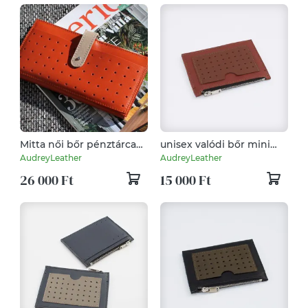
Mitta női bőr pénztárca
unisex valódi bőr mini
és mobiltok
pénztárca/kártyartartó
AudreyLeather
AudreyLeather
tok
26 000 Ft
15 000 Ft