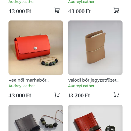
válltáska
válltáska
AudreyLeather
AudreyLeather
43 000 Ft
43 000 Ft
Rea női marhabőr
Valódi bőr jegyzetfüzet
válltáska
lefűző gumis mappa
AudreyLeather
AudreyLeather
43 000 Ft
13 200 Ft