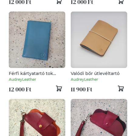
12 000 Ft
12 000 Ft
Férfi kártyatartó tok
Valódi bőr útlevéltartó
valódi bőrből
AudreyLeather
AudreyLeather
12 000 Ft
11 900 Ft