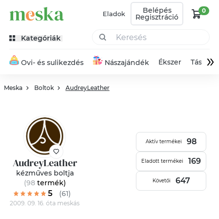
Belépés
0
Eladok
Regisztráció
Kategóriák
»
Ékszer
Táska
Ovi- és sulikezdés
Nászajándék
Meska
Boltok
AudreyLeather
98
Aktív termékei
AudreyLeather
169
Eladott termékei
kézműves boltja
647
Követői
(98
termék
)
5
(61)
2009. 09. 16. óta meskás