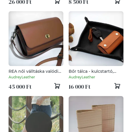
26 000 Ft
8 500 Ft
REA női válltáska valódi
Bőr tálca - kulcstartó,
bőrből
ékszertató
AudreyLeather
AudreyLeather
45 000 Ft
16 000 Ft