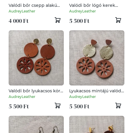
Valódi bőr csepp alakú
Valódi bőr lógó kerek
fülbevaló
fülbevaló
AudreyLeather
AudreyLeather
4 000 Ft
5 500 Ft
Valódi bőr lyukacsos kör
Lyukacsos mintájú valódi
fülbevaló
bőr fülbevaló
AudreyLeather
AudreyLeather
5 500 Ft
5 500 Ft