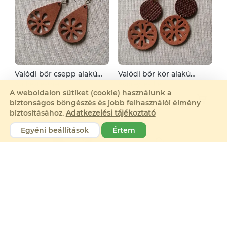
Valódi bőr csepp alakú
Valódi bőr kör alakú
fülbevaló
fülbevaló
AudreyLeather
AudreyLeather
A weboldalon sütiket (cookie) használunk a
4 000 Ft
5 500 Ft
biztonságos böngészés és jobb felhasználói élmény
biztosításához.
Adatkezelési tájékoztató
Egyéni beállítások
Értem
Valódi bőr csepp alakú
Valódi bőr fülbevaló népi