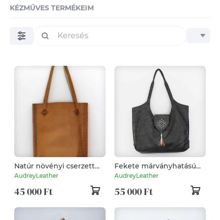
KÉZMŰVES TERMÉKEIM
Natúr növényi cserzett
Fekete márványhatású
bőr hobo táska – időtálló
bőr hobo táska
AudreyLeather
AudreyLeather
bohém karakterrel
45 000 Ft
55 000 Ft