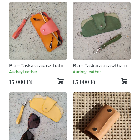
Bia – Táskára akasztható
Bia – Táskára akasztható
bőr szemüvegtok
bőr szemüvegtok
AudreyLeather
AudreyLeather
15 000 Ft
15 000 Ft