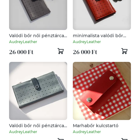
Valódi bőr női pénztárca,
minimalista valódi bőr
telefontok, irattartó,
női pénztárca, irattartó,
AudreyLeather
AudreyLeather
kártyatartó
kártyatartó, mobiltok
26 000 Ft
26 000 Ft
Valódi bőr női pénztárca/
Marhabőr kulcstartó
kártyatartó/irattartó/mobiltok
AudreyLeather
AudreyLeather