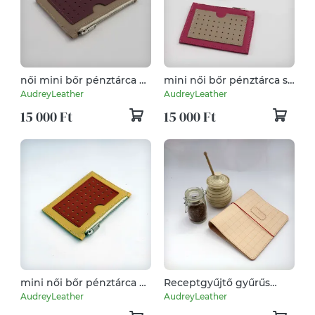
női mini bőr pénztárca és
mini női bőr pénztárca s
kártyatartó
kártyatartó tok
AudreyLeather
AudreyLeather
15 000 Ft
15 000 Ft
mini női bőr pénztárca és
Receptgyűjtő gyűrűs
kártyatartó tok
mappa bőrből
AudreyLeather
AudreyLeather