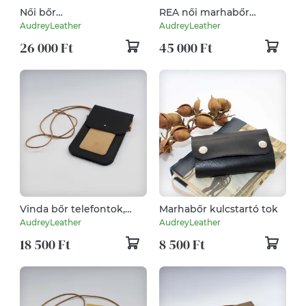
Női bőr
REA női marhabőr
pénztárca/mobiltok
válltáska
AudreyLeather
AudreyLeather
26 000 Ft
45 000 Ft
Vinda bőr telefontok,
Marhabőr kulcstartó tok
kártyatartó, kistáska
AudreyLeather
AudreyLeather
fekete
18 500 Ft
8 500 Ft