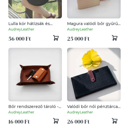
Lulla kör hátizsák és
Magura valódi bőr gyűrűs
válltáska
mappa (B6/ PERSONAL ;
AudreyLeather
AudreyLeather
6 gyűrűs)
56 000 Ft
25 000 Ft
Bőr rendszerező tároló -
Valódi bőr női pénztárca,
ékszereknek, kulcsoknak,
kártyatartó, mobiltok
AudreyLeather
AudreyLeather
apróságoknak
16 000 Ft
26 000 Ft