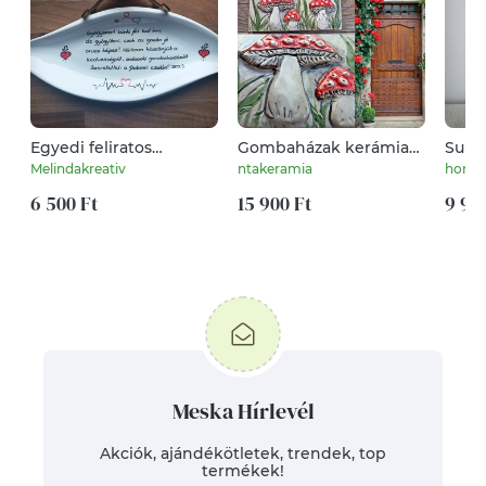
Egyedi feliratos
Gombaházak kerámia
Supe
köszönő ajándék
házszámtábla
Melindakreativ
ntakeramia
horgo
orvosnak
6 500 Ft
15 900 Ft
9 90
Meska Hírlevél
Akciók, ajándékötletek, trendek, top
termékek!