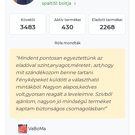
›
spalti51 boltja
Követői
Aktív termékei
Eladott termékei
3483
430
2268
Róla mondták
“Mindent pontosan egyeztettünk az
eladóval :színt,anyagot,méretet , azt,hogy
mit szándékozom benne tartani.
Fényképeket küldött a választható
mintákból. Nagyon alapos,kedves
volt,gyorsan reagált a leveleimre. Szívből
ajánlom, nagyon jó minőségű terméket
kaptam biztonságos csomagolásban!”
VaBoMa