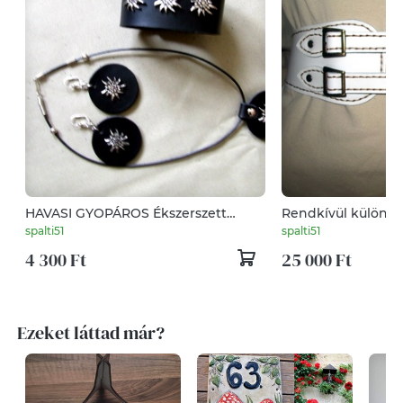
HAVASI GYOPÁROS Ékszerszett
Rendkívül különleg
bőrből
spalti51
spalti51
4 300 Ft
25 000 Ft
Ezeket láttad már?