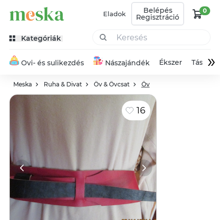
Belépés
0
Eladok
Regisztráció
Kategóriák
»
Ékszer
Táska
Ovi- és sulikezdés
Nászajándék
Meska
Ruha & Divat
Öv & Övcsat
Öv
16