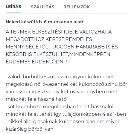
LEÍRÁS
SZÁLLÍTÁS
JELLEMZŐK
Neked készül kb. 6 munkanap alatt
A TERMÉK ELKÉSZÍTÉSI IDEJE VÁLTOZHAT A
MEGADOTTHOZ KÉPEST,RENDELÉS
MENNYISÉGÉTŐL FÜGGŐEN HAMARABB IS ÉS
KÉSŐBB IS ELKÉSZÜLHET,MINDENKÉPPEN
ÉRDEMES ÉRDEKLŐDNI !!!
-valódi bőrből,készült ez a nagyon különleges
megoldású női öv,ezennel két különböző színű bőr
van összeragasztva,így két öv van egyben,mert
mindkét fele használható
-sőt különböző megoldásban lehet használni
mindkét felét,tehát így tulajdonképpen 4 az 1-ben
-nikkel allergiásoknak különösen ajánlom,mivel
kizárólag bőrből van