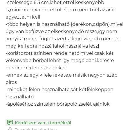
-szélessége 6,5 cm,lehet ettől keskenyebb
is,minimum 4 cm.- ettől eltérő méretnél az árat
egyeztetni kell
-több helyen is használható {derékon,csípőn},mivel
úgy van befűzve az elkeskenyedő része,így nem
annyira méret függő-azért a legrövidebb méretet
meg kell adni hozzá {ahol használva lesz}
-korlátozott színben rendelhető,mivel csak két
vékonyabb bőrből lehet így megoldani,kérésre
megírom a lehetőségeket
-ennek az egyik fele fekete,a másik nagyon szép
piros
-mindkét felén használható,sőt kétféleképpen
használható
Kérdésem van a termékről
Termék bejelentése