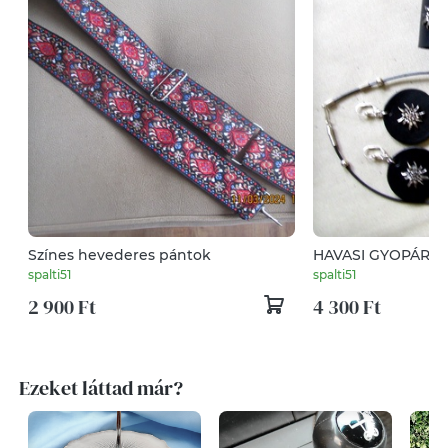
Színes hevederes pántok
HAVASI GYOPÁROS Ékszersze
bőrből
spalti51
spalti51
2 900 Ft
4 300 Ft
Ezeket láttad már?