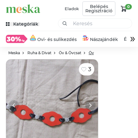
Belépés
0
Eladok
Regisztráció
Kategóriák
»
Éksze
Ovi- és sulikezdés
Nászajándék
Meska
Ruha & Divat
Öv & Övcsat
Öv
3