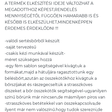
A TERMÉK ELKÉSZÍTÉSI IDEJE VÁLTOZHAT A
MEGADOTTHOZ KÉPEST,RENDELÉS
MENNYISÉGÉTŐL FÜGGŐEN HAMARABB IS ÉS
KÉSŐBB IS ELKÉSZÜLHET,MINDENKÉPPEN
ÉRDEMES ÉRDEKLŐDNI !!!
-valódi sertésbőrből készült
-saját tervezésű
-csakis kézi munkával készült-
méret szükséges hozzá
-egy fém sablon segítségével kivágtuk a
formákat,majd a hátuljára ragasztottunk egy
bélésbőrt,azután az összekötőkhöz kivágtuk a
bőrszíjakat és rászegecseltük a strasszköves
díszeket a bőr összekötők segítségével-ugyanilyen
színű bőrünk már nincsen,de másmilyen piros van
-strasszköves betétekkel van összekapcsolva,de
ilyent már nem valószínű.hogy tudok szerezni,de