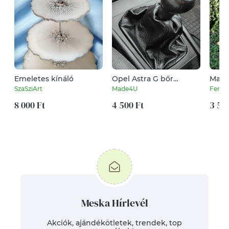
Emeletes kínáló
Opel Astra G bőr
Makra
váltószoknya
SzaSziArt
Made4U
Fenyve
8 000 Ft
4 500 Ft
3 50
Meska Hírlevél
Akciók, ajándékötletek, trendek, top