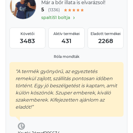
Már a bőr illata is elvarázsol!
5
(1336)
›
spalti51 boltja
Követői
Aktív termékei
Eladott termékei
3483
431
2268
Róla mondták
“A termék gyönyörű, az egyeztetés
remekül zajlott, szállitás pontosan időben
történt. Egy jó beszélgetést is kaptam, amit
külön köszönök. Szuper emberek, kiváló
szakemberek. Kifejezetten ajánlom az
eladót!”