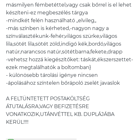
másmilyen fémbetéttel,vagy csak bőrrel is el lehet
készíteni-ez megbeszélés tárgya
-mindkét felén használható ,,elvileg,,
-más színben is kérheted,-nagyon nagy a
színválasztékunk-fehér,világos szürke,világos
lila,sötét lila,sötét zöld,indigó kék,bordó,világos
natúr,narancsos natúr,sötétbarna,fekete,drapp
-vehetsz hozzá kiegészítőket: táskát,ékszerszettet-
ezek megtalálhatók a boltomban}
- különösebb tárolási igénye nincsen
-ápolásához színtelen bőrápoló zselét javaslok
A FELTÜNTETETT POSTAKÖLTSÉG
ÁTUTALÁSRA,VAGY BEFIZETÉSRE
VONATKOZIK,UTÁNVÉTTEL KB. DUPLÁJÁBA
KERÜL!!!!