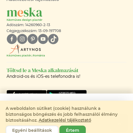
Adószám: 14260960-2-13
Cégjegyzékszám: 13-09-197708
Kézműves piactér, Románia
Töltsd le a Meska alkalmazását
Android-os és iOS-es telefonodra is!
Csak 1 elérhető
A weboldalon sütiket (cookie) használunk a
Rendelhető:
biztonságos böngészés és jobb felhasználói élmény
©2008-2026 - MESKA.HU -
biztosításához.
Adatkezelési tájékoztató
8 500 Ft
MINDEN JOG FENNTARTVA!
Egyéni beállítások
Értem