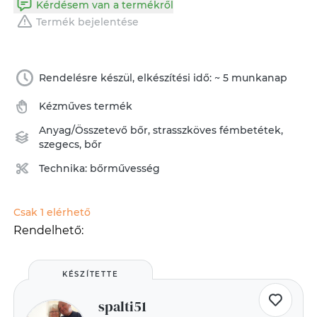
Kérdésem van a termékről
Termék bejelentése
Rendelésre készül, elkészítési idő: ~ 5 munkanap
Kézműves termék
Anyag/Összetevő
bőr
,
strasszköves fémbetétek
,
szegecs
,
bőr
Technika:
bőrművesség
Csak 1 elérhető
Rendelhető:
KÉSZÍTETTE
spalti51