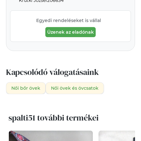
Krutki József206634
Egyedi rendeléseket is vállal
Üzenek az eladónak
Kapcsolódó válogatásaink
Női bőr övek
Női övek és övcsatok
spalti51 további termékei