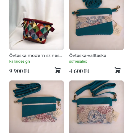
Övtáska modern színes
Övtáska-válltáska
mintával
kallaidesign
sofiesalex
9 900 Ft
4 600 Ft