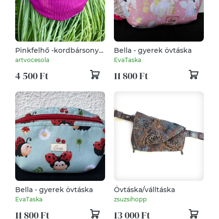
Pinkfelhő -kordbársony
Bella - gyerek övtáska
Övtáska
artvocesola
EvaTaska
4 500 Ft
11 800 Ft
Bella - gyerek övtáska
Övtáska/válltáska
EvaTaska
zsuzsihopp
11 800 Ft
13 000 Ft