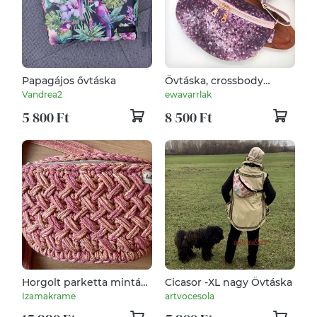
Papagájos ővtáska
Övtáska, crossbody
rózsaszín, mályva
Vandrea2
ewavarrlak
gyöngyös minta
5 800 Ft
8 500 Ft
Horgolt parketta mintás
Cicasor -XL nagy Övtáska
övtáska
Izamakrame
artvocesola