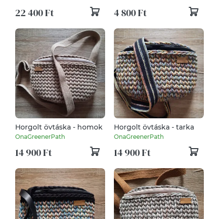
22 400 Ft
4 800 Ft
Horgolt övtáska - homok
Horgolt övtáska - tarka
OnaGreenerPath
OnaGreenerPath
14 900 Ft
14 900 Ft