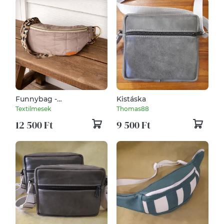
Funnybag -
Kistáska
"Homoksivatag"
Textilmesek
Thomas88
12 500 Ft
9 500 Ft