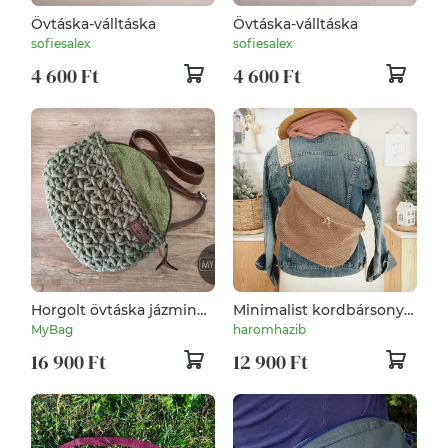
Övtáska-válltáska
Övtáska-válltáska
sofiesalex
sofiesalex
4 600 Ft
4 600 Ft
Horgolt övtáska jázmin
Minimalist kordbársony
mintával - OLIVAZÖLD
övtáska - Hip Bag MAXI
MyBag
haromhazib
méret- vállpánt
16 900 Ft
12 900 Ft
kordbársony