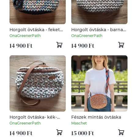
Horgolt övtáska - fekete-
Horgolt övtáska - barna-
tarka
zöld
OnaGreenerPath
OnaGreenerPath
14 900 Ft
14 900 Ft
Horgolt övtáska- kék-
Fészek mintás övtáska
barna
OnaGreenerPath
Maschet
14 900 Ft
15 000 Ft