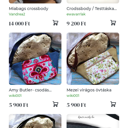
Miabags crossbody
Crodssbody / Testtáska
kék márványminta
Vandrea2
ewavarrlak
minta övtáska crossbody
14 000 Ft
9 200 Ft
Amy Butler- csodás
Mezei virágos övtáska
virágos övtáska
wiki001
wiki001
5 900 Ft
5 900 Ft