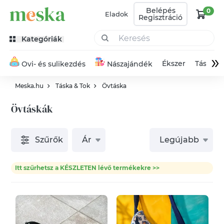
Belépés
0
Eladok
Regisztráció
Kategóriák
»
Ékszer
Táska
Ovi- és sulikezdés
Nászajándék
Meska.hu
Táska & Tok
Övtáska
Övtáskák
Szűrők
Ár
Legújabb
Itt szűrhetsz a KÉSZLETEN lévő termékekre >>