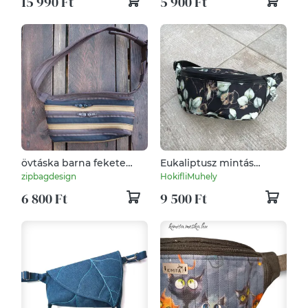
15 990 Ft
5 900 Ft
övtáska barna fekete
Eukaliptusz mintás
homokszínű cipzárspirál
övtáska fekete
zipbagdesign
HokifliMuhely
textilbőrrel
6 800 Ft
9 500 Ft