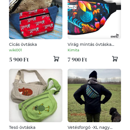
Cicás övtáska
Virág mintás övtáska
maxi
wiki001
Kimita
5 900 Ft
7 900 Ft
Tesó övtáska
Vetésforgó -XL nagy