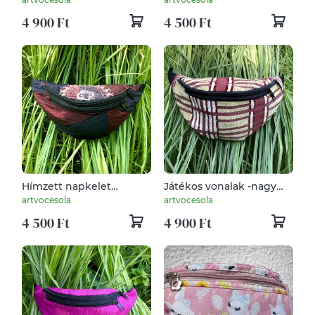
4 900 Ft
4 500 Ft
Hímzett napkelet
Játékos vonalak -nagy
-Övtáska
Övtáska
artvocesola
artvocesola
4 500 Ft
4 900 Ft