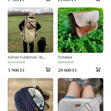
Színes hullámok -XL
Övtáska
nagy Övtáska
artvocesola
Demezsolt
5 900 Ft
20 000 Ft