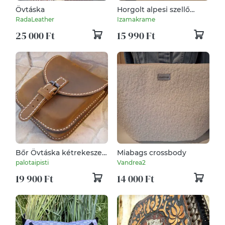
Övtáska
Horgolt alpesi szellő
mintás övtáska
RadaLeather
Izamakrame
25 000 Ft
15 990 Ft
Bőr Övtáska kétrekeszes
Miabags crossbody
"Retro"
palotaipisti
Vandrea2
19 900 Ft
14 000 Ft