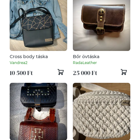
Cross body táska
Bőr övtáska
Vandrea2
RadaLeather
10 500 Ft
25 000 Ft