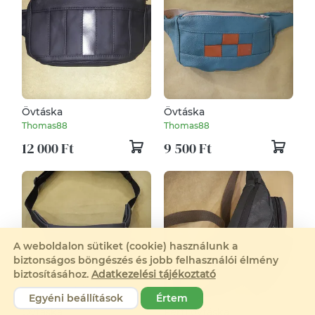
Övtáska
Övtáska
Thomas88
Thomas88
12 000 Ft
9 500 Ft
A weboldalon sütiket (cookie) használunk a
biztonságos böngészés és jobb felhasználói élmény
biztosításához.
Adatkezelési tájékoztató
Egyéni beállítások
Értem
Övtáska
Férfi övtáska