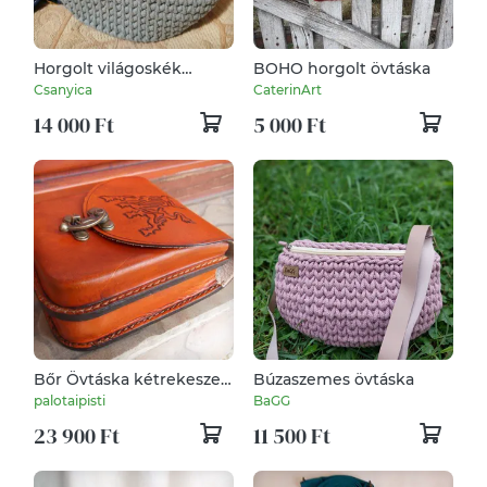
Horgolt világoskék
BOHO horgolt övtáska
övtáska
Csanyica
CaterinArt
14 000 Ft
5 000 Ft
Bőr Övtáska kétrekeszes
Búzaszemes övtáska
"bika mintával" mogyoró
palotaipisti
BaGG
barna
23 900 Ft
11 500 Ft