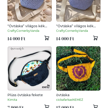
“Övtáska” világos kék
“Övtáska” világos kék
színben
színben
CraftyCornerbyVanda
CraftyCornerbyVanda
14 000 Ft
14 000 Ft
Plüss övtáska fekete
övtáska
Kimita
cickafarkasNEMEZ
7 900 Ft
15 000 Ft