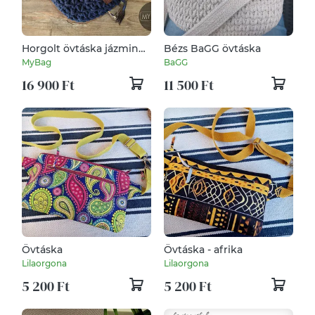
Horgolt övtáska jázmin
Bézs BaGG övtáska
mintával - MÉLYKÉK
MyBag
BaGG
16 900 Ft
11 500 Ft
Övtáska
Övtáska - afrika
Lilaorgona
Lilaorgona
5 200 Ft
5 200 Ft