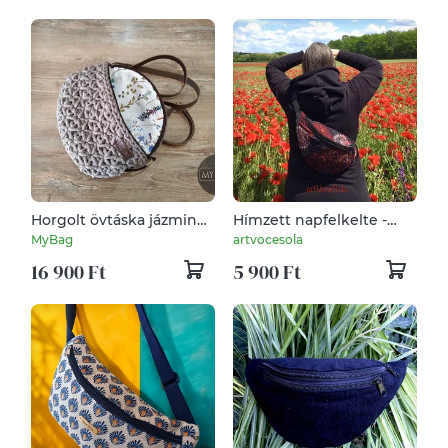
Horgolt övtáska jázmin
Hímzett napfelkelte -
mintával - CAPUCCINO
nagy XL Övtáska
MyBag
artvocesola
16 900 Ft
5 900 Ft