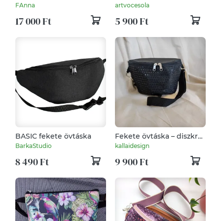
Övtáska
FAnna
artvocesola
17 000 Ft
5 900 Ft
BASIC fekete övtáska
Fekete övtáska – diszkrét
csillogás
BarkaStudio
kallaidesign
8 490 Ft
9 900 Ft