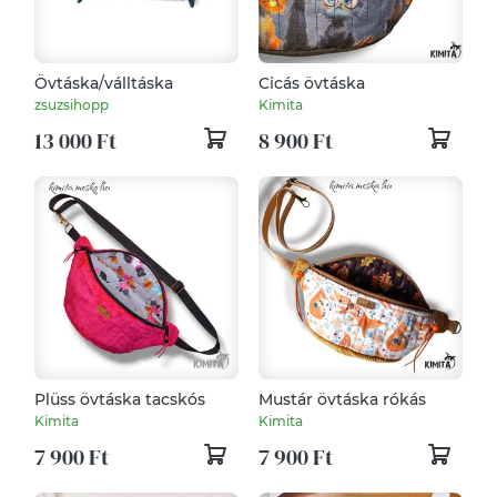
Övtáska/válltáska
Cicás övtáska
zsuzsihopp
Kimita
13 000 Ft
8 900 Ft
Plüss övtáska tacskós
Mustár övtáska rókás
Kimita
Kimita
7 900 Ft
7 900 Ft