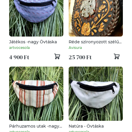
Játékos -nagy Övtáska
Réde szironyozott szélű
bőrtarsoly, rakamazi turul
artvocesola
Avisura
verettel, vésett matyó
4 900 Ft
25 700 Ft
virágmintával
Párhuzamos utak -nagy
Natúra - Övtáska
Övtáska
artvocesola
artvocesola