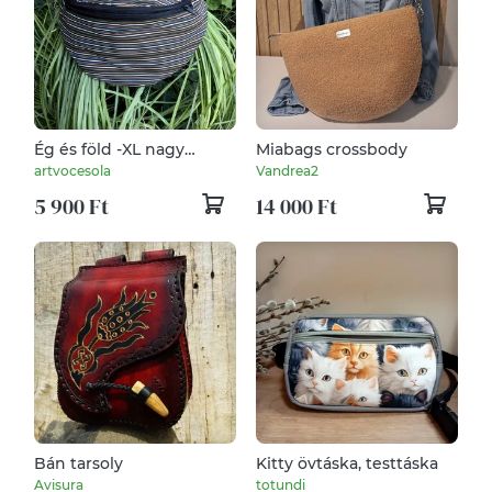
Ég és föld -XL nagy
Miabags crossbody
Övtáska
artvocesola
Vandrea2
5 900 Ft
14 000 Ft
Bán tarsoly
Kitty övtáska, testtáska
Avisura
totundi