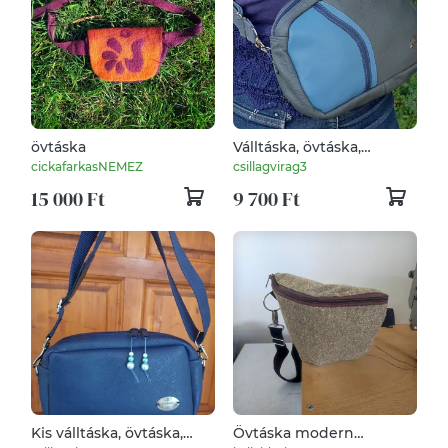
övtáska
Válltáska, övtáska,
táskarendező, valódi bőr,
cickafarkasNEMEZ
csillagvirag3
övre is fűzhető. Közepes
15 000 Ft
9 700 Ft
méretű, kék – szürke.
Ajándéknak is
Kis válltáska, övtáska,
Övtáska modern