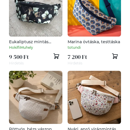
Eukaliptusz mintás
Marina övtáska, testtáska
övtáska fekete
HokifliMuhely
totundi
textilbőrrel
9 500 Ft
7 200 Ft
Hirdetés
Hirdetés
Pöttyös, bézs vászon
Nyári, apró virágmintás