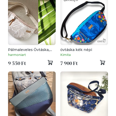
Pálmaleveles Övtáska,
övtáska kék népi
Kistáska, Crossbody
harmoniart
Kimita
9 550 Ft
7 900 Ft