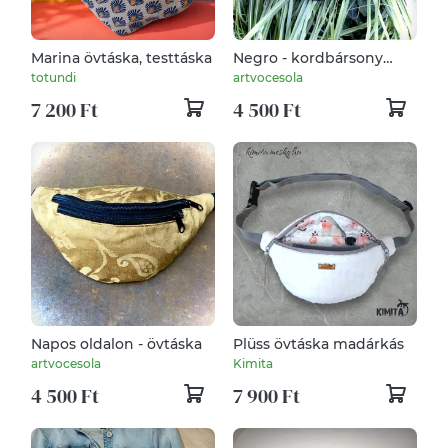
Marina övtáska, testtáska
Negro - kordbársony
Övtáska
totundi
artvocesola
7 200 Ft
4 500 Ft
Napos oldalon - övtáska
Plüss övtáska madárkás
artvocesola
Kimita
4 500 Ft
7 900 Ft