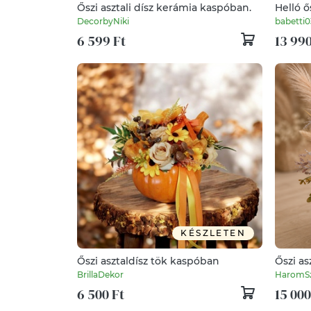
Őszi asztali dísz kerámia kaspóban.
Helló ő
DecorbyNiki
babetti
6 599 Ft
13 990
KÉSZLETEN
Őszi asztaldísz tök kaspóban
Őszi as
BrillaDekor
HaromSz
6 500 Ft
15 000