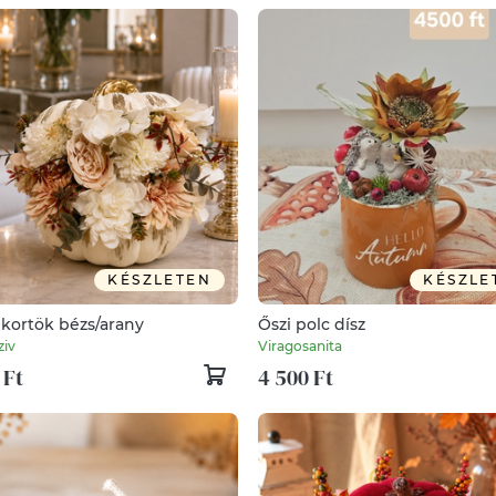
KÉSZLETEN
KÉSZLE
ekortök bézs/arany
Őszi polc dísz
iv
Viragosanita
 Ft
4 500 Ft