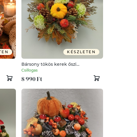
TEN
KÉSZLETEN
Bársony tökös kerek őszi
asztaldísz,narancs
Csillogas
8 990 Ft