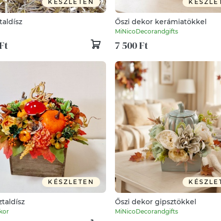
KÉSZLETEN
KÉSZLE
taldísz
Őszi dekor kerámiatökkel
MiNicoDecorandgifts
Ft
7 500 Ft
KÉSZLETEN
KÉSZLE
ztaldísz
Őszi dekor gipsztökkel
kor
MiNicoDecorandgifts