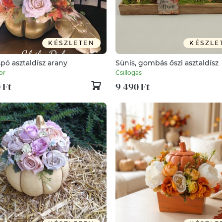
KÉSZLETEN
KÉSZLE
pó asztaldísz arany
Sünis, gombás őszi asztaldísz
or
Csillogas
 Ft
9 490 Ft