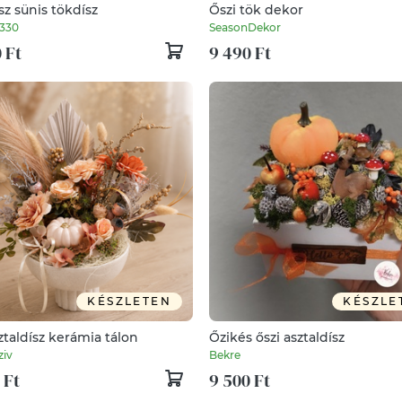
sz sünis tökdísz
Őszi tök dekor
0330
SeasonDekor
 Ft
9 490 Ft
KÉSZLETEN
KÉSZLE
ztaldísz kerámia tálon
Őzikés őszi asztaldísz
iv
Bekre
 Ft
9 500 Ft