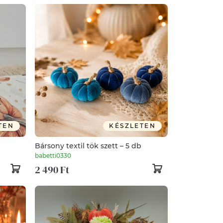
TEN
KÉSZLETEN
Bársony textil tök szett – 5 db
babetti0330
2 490 Ft