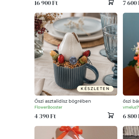
16 900 Ft
7 600 
KÉSZLETEN
Őszi asztalidísz bögrében
őszi bá
FlowerBooster
vmelus7
4 390 Ft
6 800 