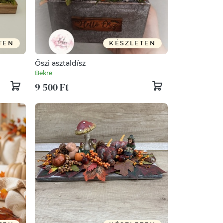
TEN
KÉSZLETEN
Őszi asztaldísz
Bekre
9 500 Ft