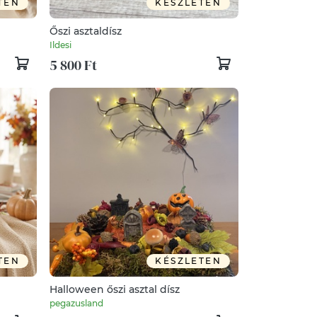
TEN
KÉSZLETEN
Őszi asztaldísz
Ildesi
5 800 Ft
TEN
KÉSZLETEN
Halloween őszi asztal dísz
pegazusland