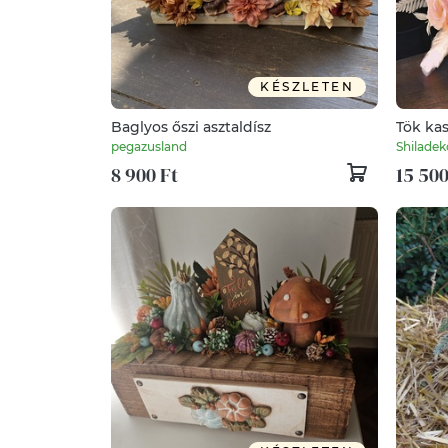
KÉSZLETEN
Baglyos őszi asztaldísz
Tök kas
pegazusland
Shiladek
8 900 Ft
15 500