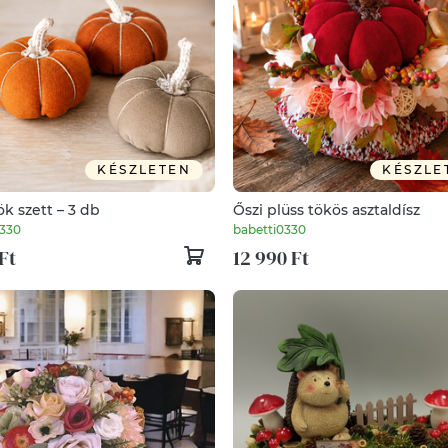
KÉSZLETEN
KÉSZLE
tök szett – 3 db
Őszi plüss tökös asztaldísz
0330
babetti0330
Ft
12 990 Ft