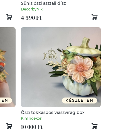
Sünis őszi asztali dísz
DecorbyNiki
4 590 Ft
TEN
KÉSZLETEN
Őszi tökkaspós viaszvirág box
Kimilidekor
10 000 Ft