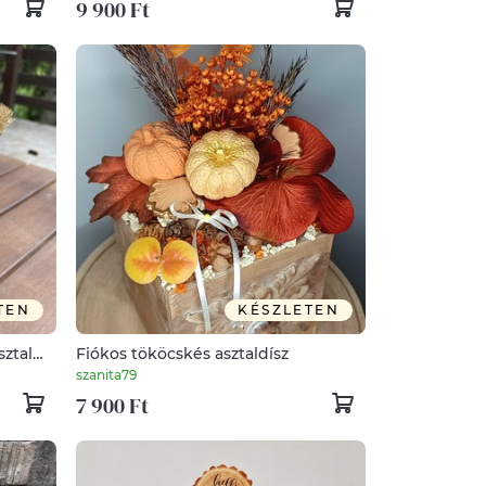
9 900 Ft
TEN
KÉSZLETEN
sztal
Fiókos tököcskés asztaldísz
szanita79
7 900 Ft