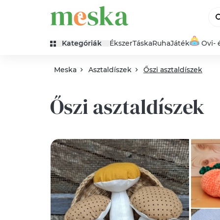
Kategóriák
Ékszer
Táska
Ruha
Játék
Ovi- 
Meska
Asztaldíszek
Őszi asztaldíszek
Őszi asztaldíszek