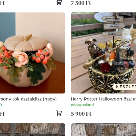
Ft
7 500 Ft
KÉSZLE
rsony tök asztaldísz (nagy)
Harry Potter Halloween őszi a
disz
9
pegazusland
Ft
5 900 Ft