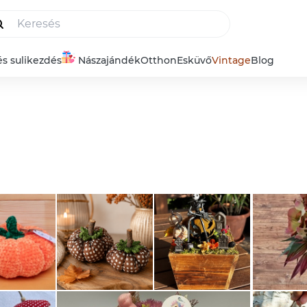
és sulikezdés
Nászajándék
Otthon
Esküvő
Vintage
Blog