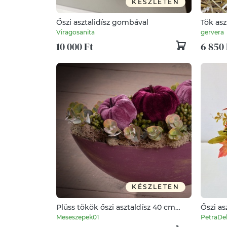
KÉSZLETEN
Őszi asztalidísz gombával
Tök asz
Viragosanita
gervera
10 000 Ft
6 850 
KÉSZLETEN
Plüss tökök őszi asztaldísz 40 cm
Őszi as
hosszú
Meseszepek01
PetraDe