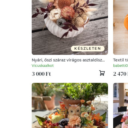
KÉSZLETEN
Nyári, őszi száraz virágos asztaldísz
Textil 
kerámia kaspóban
Vicuskaalkot
babetti
3 000 Ft
2 470 