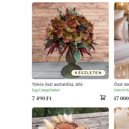
KÉSZLETEN
Tökös őszi asztaldísz, álló
Őszi d
EgyCseppDekor
HaromSz
7 490 Ft
17 000