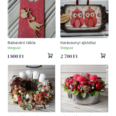
Babaváró tábla
Karácsonyi ajtódísz
Steigusz
Steigusz
1 800 Ft
2 700 Ft