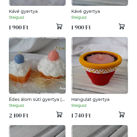
Kávé gyertya
Kávé gyertya
Steigusz
Steigusz
1 900 Ft
1 900 Ft
Édes álom süti gyertya (2
Hangulat gyertya
db)
Steigusz
Steigusz
2 100 Ft
1 740 Ft