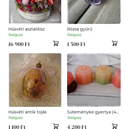
Húsvéti asztaldísz
Rózsa gyűrű
Steigusz
Steigusz
16 900 Ft
1 500 Ft
Húsvéti antik tojás
Süteményke gyertya (4
darabos csomag)
Steigusz
Steigusz
1 100 Ft
4 200 Ft