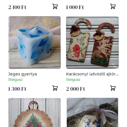
2 100 Ft
1 000 Ft
Jeges gyertya
Karácsonyi üdvözlő ajtóra
(2 darabos szett)
Steigusz
Steigusz
1 300 Ft
2 000 Ft