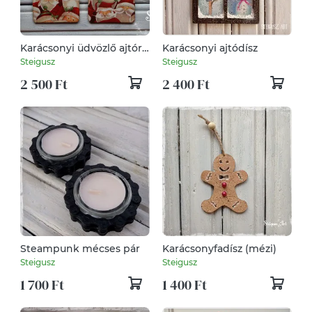
Karácsonyi üdvözlő ajtóra
Karácsonyi ajtódísz
(2 darabos szett)
Steigusz
Steigusz
2 500 Ft
2 400 Ft
Steampunk mécses pár
Karácsonyfadísz (mézi)
Steigusz
Steigusz
1 700 Ft
1 400 Ft