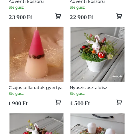
Adventi koszorú
Adventi koszorú
Steigusz
Steigusz
23 900 Ft
22 900 Ft
Csajos pillanatok gyertya
Nyuszis asztaldísz
Steigusz
Steigusz
1 900 Ft
4 500 Ft