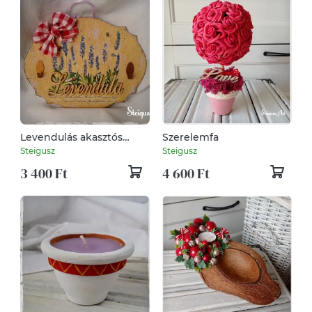
Levendulás akasztós
Szerelemfa
tábla
Steigusz
Steigusz
3 400 Ft
4 600 Ft