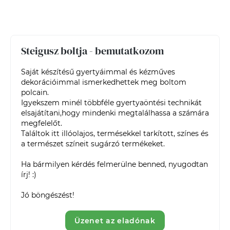
Steigusz boltja - bemutatkozom
Saját készítésű gyertyáimmal és kézműves 
dekorációimmal ismerkedhettek meg boltom 
polcain.

Igyekszem minél többféle gyertyaöntési technikát 
elsajátítani,hogy mindenki megtalálhassa a számára 
megfelelőt.

Találtok itt illóolajos, termésekkel tarkított, színes és 
a természet színeit sugárzó termékeket.

Ha bármilyen kérdés felmerülne benned, nyugodtan 
írj! :)

Jó böngészést!
Üzenet az eladónak