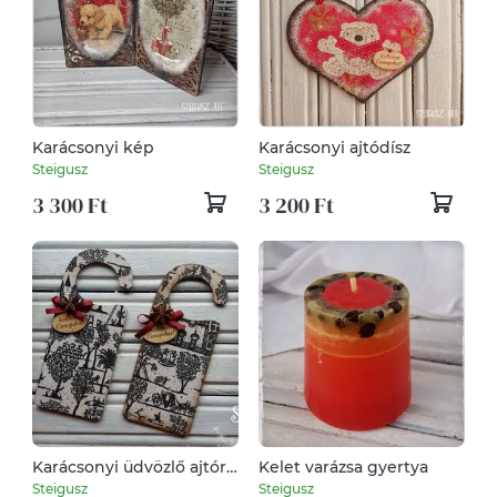
Karácsonyi kép
Karácsonyi ajtódísz
Steigusz
Steigusz
3 300 Ft
3 200 Ft
Karácsonyi üdvözlő ajtóra
Kelet varázsa gyertya
(2 darabos szett)
Steigusz
Steigusz