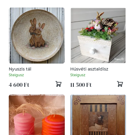
Nyuszis tál
Húsvéti asztaldísz
Steigusz
Steigusz
4 600 Ft
11 500 Ft