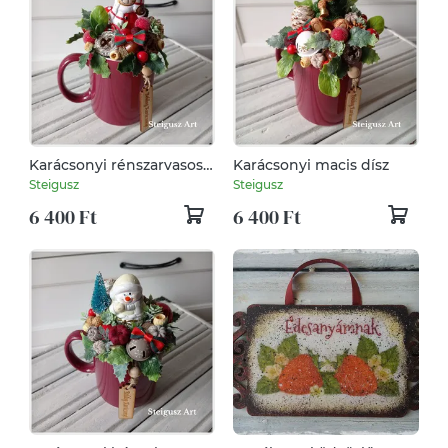
Karácsonyi rénszarvasos
Karácsonyi macis dísz
dísz
Steigusz
Steigusz
6 400 Ft
6 400 Ft