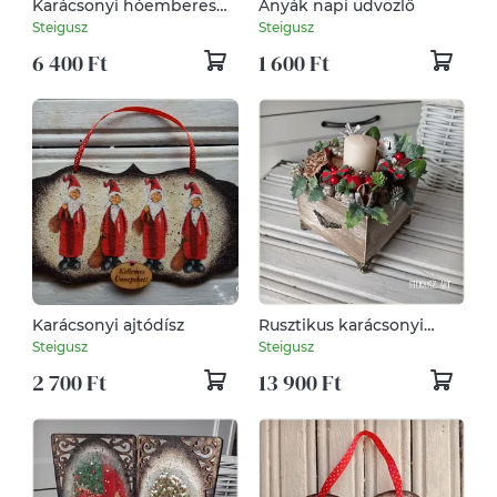
Karácsonyi hóemberes
Anyák napi üdvözlő
bögre
Steigusz
Steigusz
6 400 Ft
1 600 Ft
Karácsonyi ajtódísz
Rusztikus karácsonyi
asztaldísz (közepes)
Steigusz
Steigusz
2 700 Ft
13 900 Ft