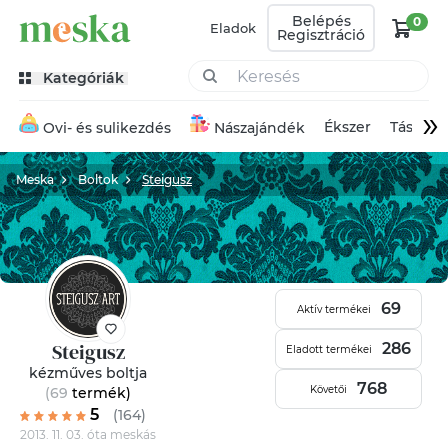
Belépés
0
Eladok
Regisztráció
Kategóriák
»
Ékszer
Táska
Ovi- és sulikezdés
Nászajándék
Meska
Boltok
Steigusz
69
Aktív termékei
Steigusz
286
Eladott termékei
kézműves boltja
768
Követői
(69
termék
)
5
(164)
2013. 11. 03. óta meskás