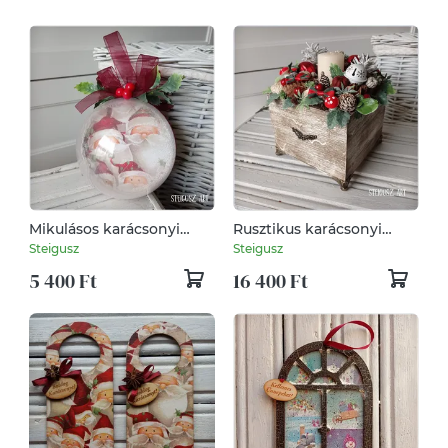
Mikulásos karácsonyi
Rusztikus karácsonyi
gömb dísz
asztaldísz (nagy)
Steigusz
Steigusz
5 400 Ft
16 400 Ft