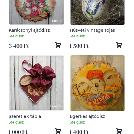
Karácsonyi ajtódísz
Húsvéti vintage tojás
Steigusz
Steigusz
3 400 Ft
1 500 Ft
Szeretlek tábla
Egérkés ajtódísz
Steigusz
Steigusz
1 000 Ft
1 400 Ft