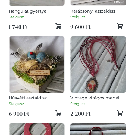
Hangulat gyertya
Karácsonyi asztaldísz
Steigusz
Steigusz
1 740 Ft
9 600 Ft
Húsvéti asztaldísz
Vintage virágos medál
Steigusz
Steigusz
6 900 Ft
2 200 Ft