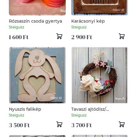
Rózsaszín csoda gyertya
Karácsonyi kép
Steigusz
Steigusz
1 600 Ft
2 900 Ft
Nyuszis falikép
Tavaszi ajtódísz/
kopogtató
Steigusz
Steigusz
3 500 Ft
3 700 Ft