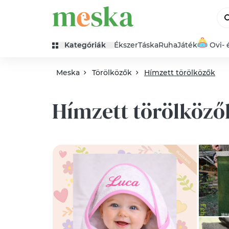
Kategóriák
Ékszer
Táska
Ruha
Játék
Ovi- 
Meska
Törölközők
Hímzett törölközők
Hímzett törölköző