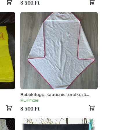
8 500 Ft
Babakifogó, kapucnis törölköző
hímzéssel, névre szólóan
MLHimzes
8 500 Ft