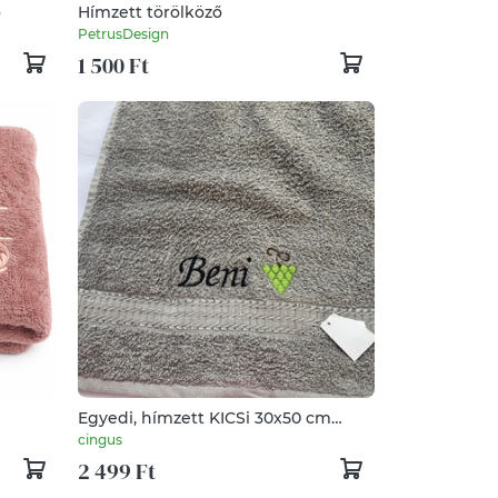
ő
Hímzett törölköző
PetrusDesign
1 500 Ft
Egyedi, hímzett KICSi 30x50 cm
törölköző
cingus
2 499 Ft