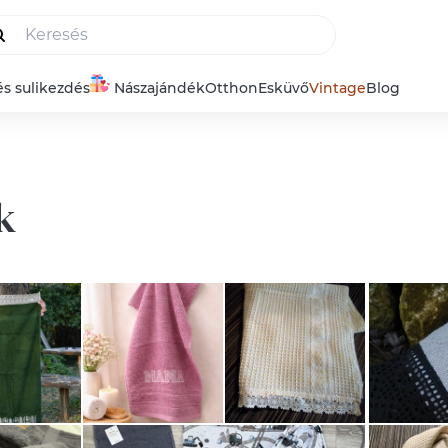
és sulikezdés
Nászajándék
Otthon
Esküvő
Vintage
Blog
k