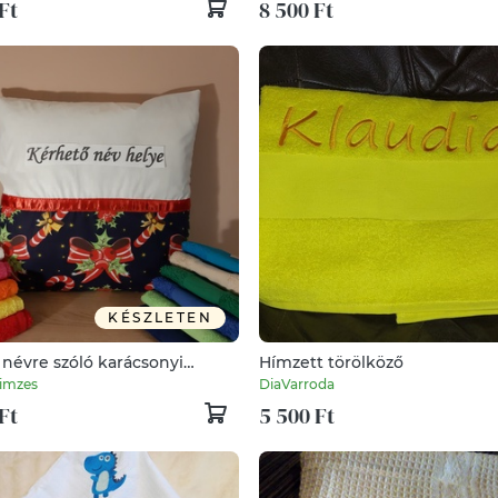
Ft
8 500 Ft
KÉSZLETEN
 névre szóló karácsonyi
Hímzett törölköző
párna + törölköző
imzes
DiaVarroda
Ft
5 500 Ft