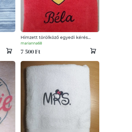
Hímzett törölköző egyedi kérés
alapján
marianna68
7 500 Ft