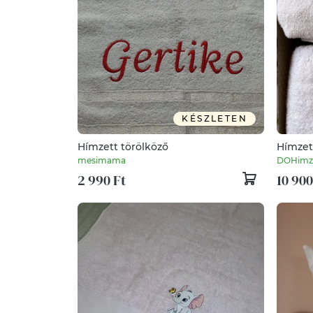
KÉSZLETEN
Hímzett törölköző
Hímzet
mesimama
DOHimz
2 990 Ft
10 900