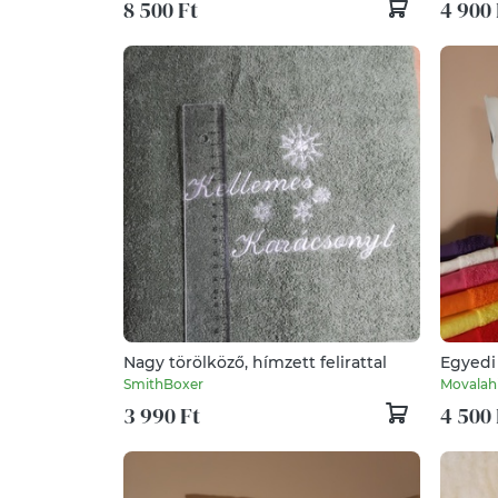
8 500 Ft
4 900 
Nagy törölköző, hímzett felirattal
Egyedi
cukros 
SmithBoxer
Movalah
3 990 Ft
4 500 