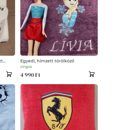
tt
Egyedi, hímzett törölköző
észítve.
cingus
4 990 Ft