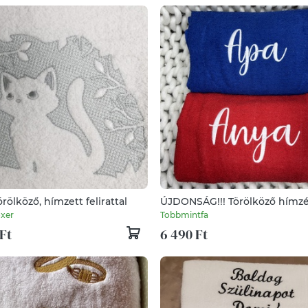
rölköző, hímzett felirattal
ÚJDONSÁG!!! Törölköző hímz
xer
Tobbmintfa
Ft
6 490 Ft