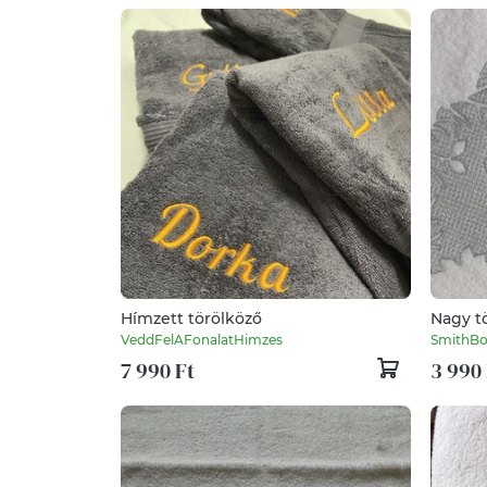
Hímzett törölköző
Nagy tö
VeddFelAFonalatHimzes
SmithBo
7 990 Ft
3 990 