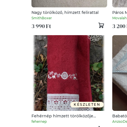
Nagy törölköző, hímzett felirattal
Páros M
törölk
SmithBoxer
Movalah
3 990 Ft
3 200 
KÉSZLETEN
Fehérnép hímzett törölközője
Babatö
50x100 vörös-rábaközi
fehernep
AnzsoDe