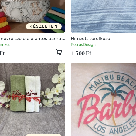
KÉSZLETEN
névre szóló elefántos párna +
Hímzett törölköző
öző
imzes
PetrusDesign
Ft
4 500 Ft