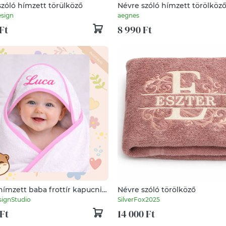
Névre szóló hímzett törülköző
Névre szóló hímzett törölköz
sign
aegnes
Ft
8 990 Ft
hímzett baba frottír kapucnis
Névre szóló törölköző
öző – személyre szabható baba
signStudio
SilverFox2025
, egyedi neves ajándék
Ft
14 000 Ft