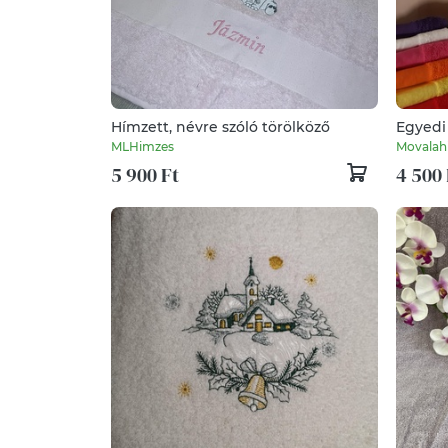
Hímzett, névre szóló törölköző
Egyedi 
törölk
MLHimzes
Movalah
5 900 Ft
4 500 