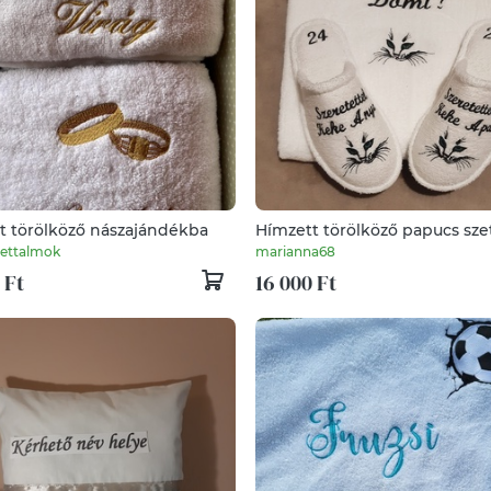
t törölköző nászajándékba
Hímzett törölköző papucs sze
egyedi elképzelés alapján elk
ettalmok
marianna68
 Ft
16 000 Ft