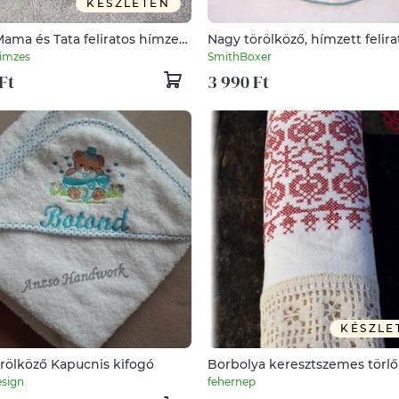
KÉSZLETEN
ama és Tata feliratos hímzett
Nagy törölköző, hímzett felira
öző
imzes
SmithBoxer
Ft
3 990 Ft
KÉSZLE
rölköző Kapucnis kifogó
Borbolya keresztszemes törl
(bordó)
sign
fehernep