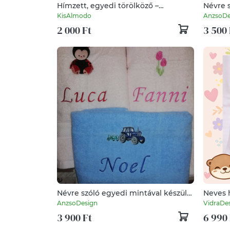
Hímzett, egyedi törölköző –
szeretettel készítve
KisAlmodo
AnzsoDe
2 000 Ft
3 500 
Névre szóló egyedi mintával készülő
Neves 
hímzett törülköző
törölk
AnzsoDesign
VidraDe
kifogó
3 900 Ft
6 990 