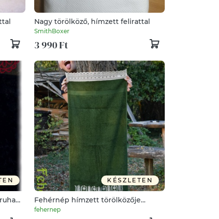
ttal
Nagy törölköző, hímzett felirattal
SmithBoxer
3 990 Ft
TEN
KÉSZLETEN
őruha
Fehérnép hímzett törölközője
50x100 méregzöld
fehernep