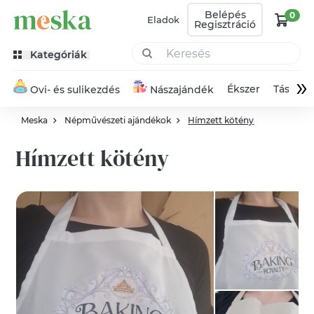
Belépés
0
Eladok
Regisztráció
Kategóriák
»
Ékszer
Táska
Ovi- és sulikezdés
Nászajándék
Meska
Népművészeti ajándékok
Hímzett kötény
Hímzett kötény