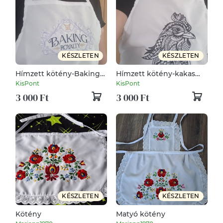
KÉSZLETEN
KÉSZLETEN
Hímzett kötény-Baking
Hímzett kötény-kakas
royality/fehér
/fehér
KisPont
KisPont
3 000 Ft
3 000 Ft
KÉSZLETEN
KÉSZLETEN
Kötény
Matyó kötény