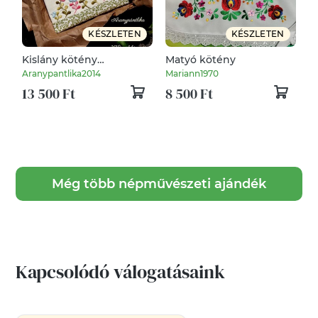
KÉSZLETEN
KÉSZLETEN
Kislány kötény
Matyó kötény
virágokkal
Aranypantlika2014
Mariann1970
13 500 Ft
8 500 Ft
Még több népművészeti ajándék
Kapcsolódó válogatásaink