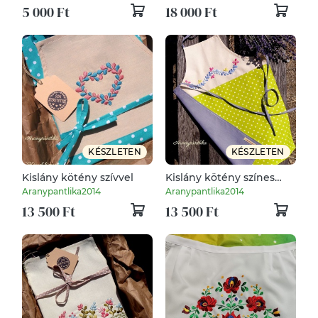
5 000 Ft
18 000 Ft
KÉSZLETEN
KÉSZLETEN
Kislány kötény szívvel
Kislány kötény színes
levélke füzérrel
Aranypantlika2014
Aranypantlika2014
13 500 Ft
13 500 Ft