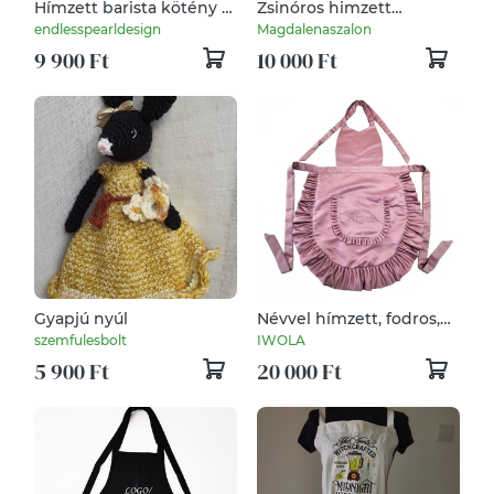
Hímzett barista kötény "
Zsinóros himzett
teashop"
menyecske, tánc
endlesspearldesign
Magdalenaszalon
kötények.
9 900 Ft
10 000 Ft
Gyapjú nyúl
Névvel hímzett, fodros,
szatén kötény- Rose
szemfulesbolt
IWOLA
5 900 Ft
20 000 Ft