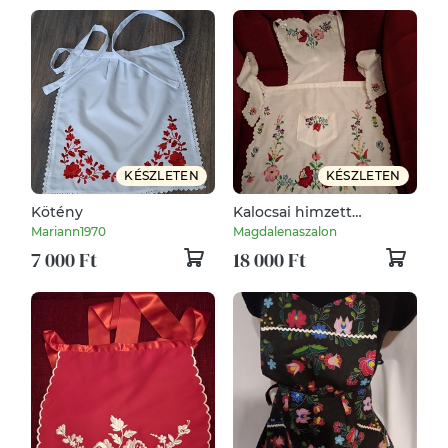
KÉSZLETEN
KÉSZLETEN
Kötény
Kalocsai himzett
kötények eladóak.
Mariann1970
Magdalenaszalon
7 000 Ft
18 000 Ft