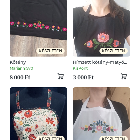
KÉSZLETEN
KÉSZLETEN
Kötény
Hímzett kötény-matyó
fűzér /fekete
Mariann1970
KisPont
8 000 Ft
3 000 Ft
KÉSZLETEN
KÉSZLETEN