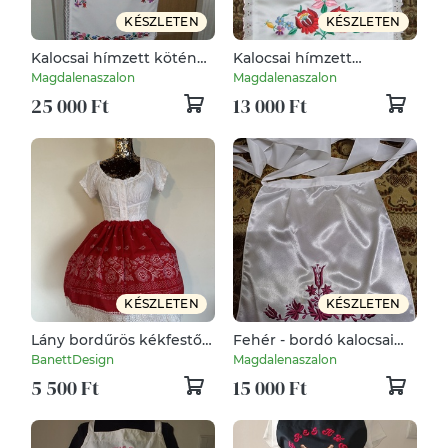
KÉSZLETEN
KÉSZLETEN
Kalocsai hímzett kötény,
Kalocsai hímzett
vőfély kötény.
kötények
Magdalenaszalon
Magdalenaszalon
25 000 Ft
13 000 Ft
KÉSZLETEN
KÉSZLETEN
Lány bordűrös kékfestő
Fehér - bordó kalocsai
néptáncos folklór
himzett selyem kötény.
BanettDesign
Magdalenaszalon
magyaros népviseleti
5 500 Ft
15 000 Ft
szoknya