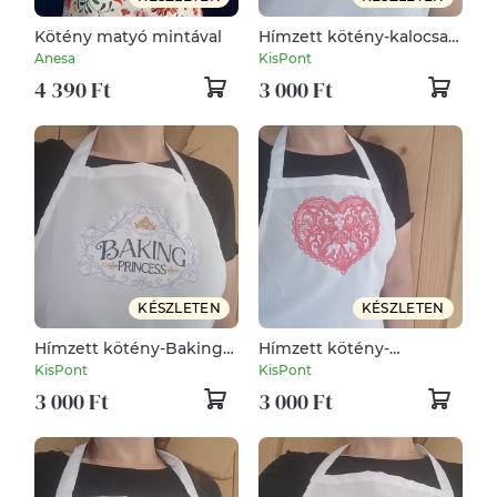
Kötény matyó mintával
Hímzett kötény-kalocsa
fűzér/fehér
Anesa
KisPont
4 390 Ft
3 000 Ft
KÉSZLETEN
KÉSZLETEN
Hímzett kötény-Baking
Hímzett kötény-
princess/fehér
csipkeszív /fehér
KisPont
KisPont
3 000 Ft
3 000 Ft