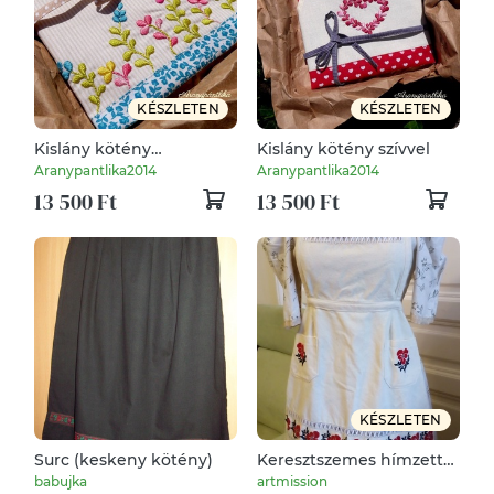
KÉSZLETEN
KÉSZLETEN
Kislány kötény
Kislány kötény szívvel
virágokkal
Aranypantlika2014
Aranypantlika2014
13 500 Ft
13 500 Ft
KÉSZLETEN
Surc (keskeny kötény)
Keresztszemes hímzett
kötény
babujka
artmission