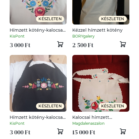
KÉSZLETEN
KÉSZLETEN
Hímzett kötény-kalocsa
Kézzel hímzett kötény
szív/bézs
KisPont
BORYgalery
3 000 Ft
2 500 Ft
KÉSZLETEN
KÉSZLETEN
Hímzett kötény-kalocsa
Kalocsai himzett
fűzér /fekete
kötények eladóak.
KisPont
Magdalenaszalon
3 000 Ft
15 000 Ft