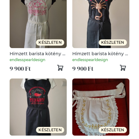
KÉSZLETEN
KÉSZLETEN
Hímzett barista kötény "
Hímzett barista kötény "
cinderella"
ingyen ölelés "
endlesspearldesign
endlesspearldesign
9 900 Ft
9 900 Ft
KÉSZLETEN
KÉSZLETEN