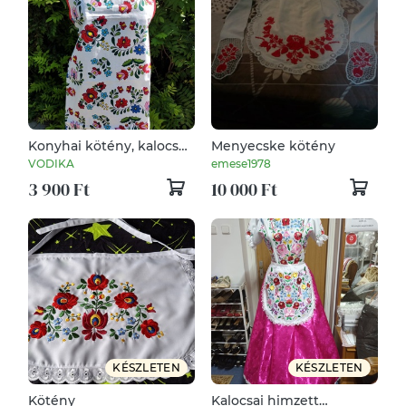
Konyhai kötény, kalocsai
Menyecske kötény
mintával
VODIKA
emese1978
3 900 Ft
10 000 Ft
KÉSZLETEN
KÉSZLETEN
Kötény
Kalocsai himzett