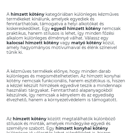
Munkaruha kötény és köpeny
A
hímzett kötény
kategóriában különleges kézműves
Népi hímzéses ajándékok
termékeket kínálunk, amelyek egyediek és
fenntarthatóak, támogatva a helyi alkotókat és
kiskereskedőket. Egy
egyedi hímzett kötény
nemcsak
Rábaközi hímzett ajándékok
praktikus, hanem stílusos is lehet, így minden főzési
alkalom különleges élménnyé válhat. Válassz egy
Sárközi hímzéses ajándékok
Vicces kötények
kalocsai hímzett kötény
vagy
matyó kötény
közül,
amely hagyományos motívumaival és élénk színeivel
Zalai (göcseji) hímzéses ajándékok
tűnik ki.
Kötények és kötényruhák
A kézműves termékek előnye, hogy minden darab
különleges és megismételhetetlen. Az hímzett konyhai
kötény nemcsak funkcionális, hanem esztétikus is, hiszen
a kézzel készült hímzések egyedivé teszik a mindennapi
használati tárgyakat. Fenntartható alapanyagokból
készülnek, így nemcsak a kényelem és az egyediség
élvezhető, hanem a környezetvédelem is támogatott.
Az
hímzett kötény
között megtalálhatók különböző
stílusok és minták, amelyek mindegyike egyedi és
személyre szabott. Egy
hímzett konyhai kötény
különösen jó választás lehet ajándékként is, hiszen