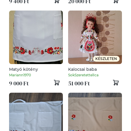
9 400 Ft
20 000 Ft
KÉSZLETEN
Matyó kötény
Kalocsai baba
Mariann1970
SokSzeretettelIca
9 000 Ft
51 000 Ft