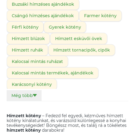
Buzsáki hímzéses ajándékok
Csángó hímzéses ajándékok
Farmer kötény
Férfi kötény
Gyerek kötény
Hímzett blúzok
Hímzett esküvői övek
Hímzett ruhák
Hímzett tornacipők, cipők
Kalocsai mintás ruházat
Kalocsai mintás termékek, ajándékok
Karácsonyi kötény
Még több
Kunsági hímzéses ajándékok
Magyaros ajándékötletek
Magyaros ruházat
Hímzett kötény
– Fedezd fel egyedi, kézműves hímzett
Matyó mintás ruhák, ruhadarabok
kötény kínálatunkat, és varázsold különlegessé a konyhai
tevékenységeidet! Böngéssz most, és találj rá a tökéletes
hímzett kötény
Matyó termékek, ajándékok
darabokra!