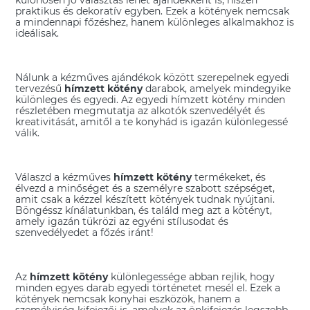
praktikus és dekoratív egyben. Ezek a kötények nemcsak
a mindennapi főzéshez, hanem különleges alkalmakhoz is
ideálisak.
Nálunk a kézműves ajándékok között szerepelnek egyedi
tervezésű
hímzett kötény
darabok, amelyek mindegyike
különleges és egyedi. Az egyedi hímzett kötény minden
részletében megmutatja az alkotók szenvedélyét és
kreativitását, amitől a te konyhád is igazán különlegessé
válik.
Válaszd a kézműves
hímzett kötény
termékeket, és
élvezd a minőséget és a személyre szabott szépséget,
amit csak a kézzel készített kötények tudnak nyújtani.
Böngéssz kínálatunkban, és találd meg azt a kötényt,
amely igazán tükrözi az egyéni stílusodat és
szenvedélyedet a főzés iránt!
Az
hímzett kötény
különlegessége abban rejlik, hogy
minden egyes darab egyedi történetet mesél el. Ezek a
kötények nemcsak konyhai eszközök, hanem a
személyiség kifejezői is, amelyek az önkifejezés legszebb