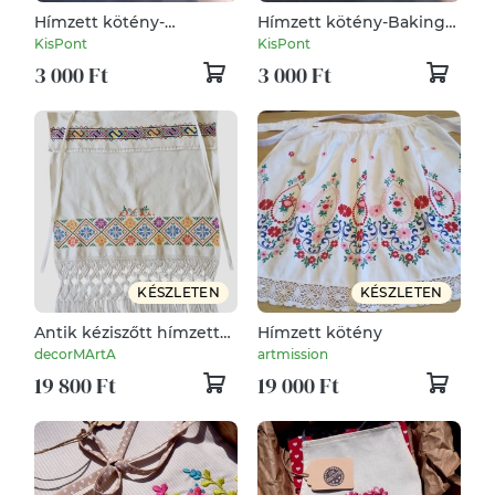
Hímzett kötény-
Hímzett kötény-Baking
népmesék /fekete
royality/fekete
KisPont
KisPont
3 000 Ft
3 000 Ft
KÉSZLETEN
KÉSZLETEN
Antik kéziszőtt hímzett
Hímzett kötény
népviseleti kötény
decorMArtA
artmission
gyűjtői 60x70 cm
19 800 Ft
19 000 Ft