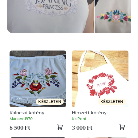
KÉSZLETEN
KÉSZLETEN
Kalocsai kötény
Hímzett kötény-
népmesék MAMA/fehér
Mariann1970
KisPont
8 500 Ft
3 000 Ft