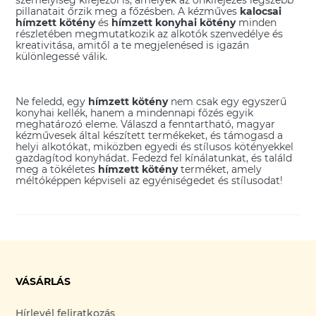
pillanatait őrzik meg a főzésben. A kézműves
kalocsai
hímzett kötény
és
hímzett konyhai kötény
minden
részletében megmutatkozik az alkotók szenvedélye és
kreativitása, amitől a te megjelenésed is igazán
különlegessé válik.
Ne feledd, egy
hímzett kötény
nem csak egy egyszerű
konyhai kellék, hanem a mindennapi főzés egyik
meghatározó eleme. Válaszd a fenntartható, magyar
kézművesek által készített termékeket, és támogasd a
helyi alkotókat, miközben egyedi és stílusos kötényekkel
gazdagítod konyhádat. Fedezd fel kínálatunkat, és találd
meg a tökéletes
hímzett kötény
terméket, amely
méltóképpen képviseli az egyéniségedet és stílusodat!
VÁSÁRLÁS
Hírlevél feliratkozás