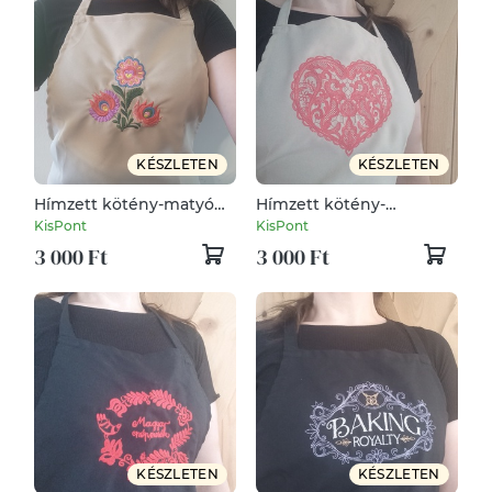
KÉSZLETEN
KÉSZLETEN
Hímzett kötény-matyó
Hímzett kötény-
csokor /bézs
csipkeszív /bézs
KisPont
KisPont
3 000 Ft
3 000 Ft
KÉSZLETEN
KÉSZLETEN