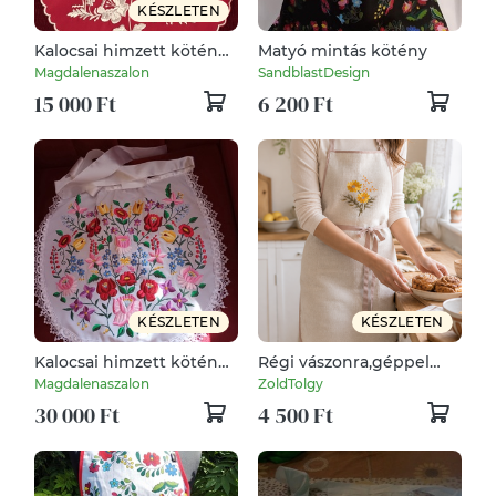
KÉSZLETEN
Kalocsai himzett kötény
Matyó mintás kötény
eladó.
Magdalenaszalon
SandblastDesign
15 000 Ft
6 200 Ft
KÉSZLETEN
KÉSZLETEN
Kalocsai himzett kötény
Régi vászonra,géppel
a ruha szép kiegészítője.
hímzett kötény
Magdalenaszalon
ZoldTolgy
30 000 Ft
4 500 Ft