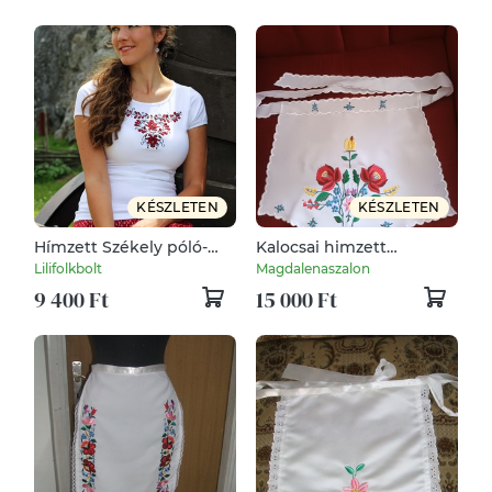
KÉSZLETEN
KÉSZLETEN
Hímzett Székely póló-
Kalocsai himzett
fehér
kötények eladóak.
Lilifolkbolt
Magdalenaszalon
9 400 Ft
15 000 Ft