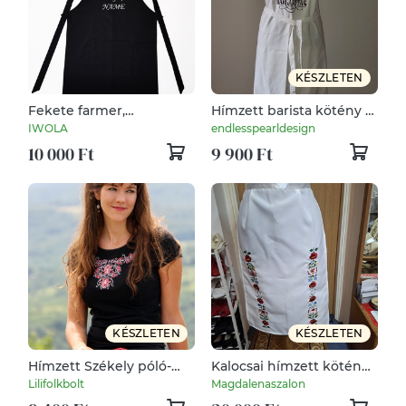
KÉSZLETEN
Fekete farmer,
Hímzett barista kötény "
személyre szabható
margarita "
IWOLA
endlesspearldesign
hímzett X pántos kötény
10 000 Ft
9 900 Ft
KÉSZLETEN
KÉSZLETEN
Hímzett Székely póló-
Kalocsai hímzett kötény,
fekete
vőfély kötény.
Lilifolkbolt
Magdalenaszalon