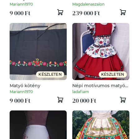
menyasszonyi,
Mariann1970
Magdalenaszalon
menyecske, alkalmi, tánc
9 000 Ft
239 000 Ft
ruha.
KÉSZLETEN
KÉSZLETEN
Matyó kötény
Népi motívumos matyó
jellegű ruha
Mariann1970
ladafiam
9 000 Ft
20 000 Ft