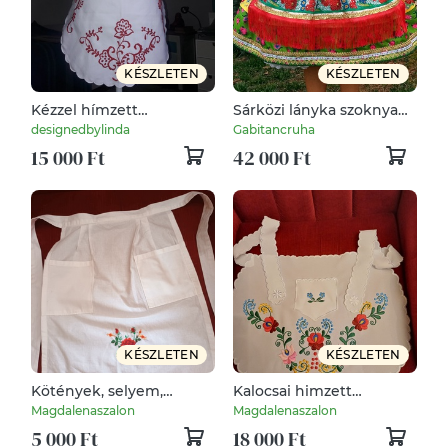
KÉSZLETEN
KÉSZLETEN
Kézzel hímzett
Sárközi lányka szoknya
(menyecske) kötény a
köténnyel
designedbylinda
Gabitancruha
80-as évekből
15 000 Ft
42 000 Ft
KÉSZLETEN
KÉSZLETEN
Kötények, selyem,
Kalocsai himzett
himzett.
kötények eladóak.
Magdalenaszalon
Magdalenaszalon
5 000 Ft
18 000 Ft