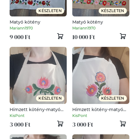
KÉSZLETEN
KÉSZLETEN
Matyó kötény
Matyó kötény
Mariann1970
Mariann1970
9 000 Ft
10 000 Ft
KÉSZLETEN
KÉSZLETEN
Hímzett kötény-matyó
Hímzett kötény-matyó
fűzér /bézs
csokor /fehér
KisPont
KisPont
3 000 Ft
3 000 Ft