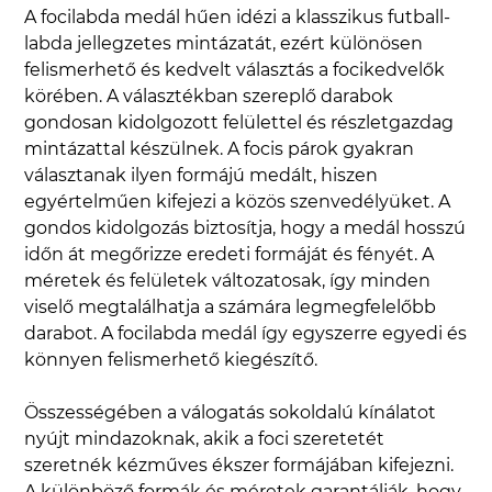
A focilabda medál hűen idézi a klasszikus futball-
labda jellegzetes mintázatát, ezért különösen
felismerhető és kedvelt választás a focikedvelők
körében. A választékban szereplő darabok
gondosan kidolgozott felülettel és részletgazdag
mintázattal készülnek. A focis párok gyakran
választanak ilyen formájú medált, hiszen
egyértelműen kifejezi a közös szenvedélyüket. A
gondos kidolgozás biztosítja, hogy a medál hosszú
időn át megőrizze eredeti formáját és fényét. A
méretek és felületek változatosak, így minden
viselő megtalálhatja a számára legmegfelelőbb
darabot. A focilabda medál így egyszerre egyedi és
könnyen felismerhető kiegészítő.
Összességében a válogatás sokoldalú kínálatot
nyújt mindazoknak, akik a foci szeretetét
szeretnék kézműves ékszer formájában kifejezni.
A különböző formák és méretek garantálják, hogy