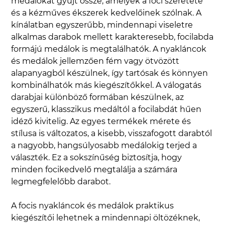
medálokat gyűjt össze, amelyek a foci szeretete
Focis ágyneműk, takarók, babzsákok
és a kézműves ékszerek kedvelőinek szólnak. A
kínálatban egyszerűbb, mindennapi viseletre
Focis éremtartó
Focis órák, faliórák
alkalmas darabok mellett karakteresebb, focilabda
formájú medálok is megtalálhatók. A nyakláncok
Juventus ajándékok
Liverpool FC ajándékok
és medálok jellemzően fém vagy ötvözött
Manchester United ajándékok
alapanyagból készülnek, így tartósak és könnyen
kombinálhatók más kiegészítőkkel. A válogatás
Messi ajándéktárgyak
PSG ajándékok
darabjai különböző formában készülnek, az
Real Madrid ajándékok
Szoboszlai ajándékok
egyszerű, klasszikus medáltól a focilabdát hűen
idéző kivitelig. Az egyes termékek mérete és
Újpest ajándéktárgyak
stílusa is változatos, a kisebb, visszafogott darabtól
Foci felszerelés és más labdajáték kiegészítők
a nagyobb, hangsúlyosabb medálokig terjed a
választék. Ez a sokszínűség biztosítja, hogy
Medálok
Nyakláncok
Nyakláncok medállal
minden focikedvelő megtalálja a számára
legmegfelelőbb darabot.
A focis nyakláncok és medálok praktikus
kiegészítői lehetnek a mindennapi öltözéknek,