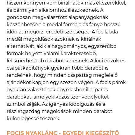
hiszen könnyen kombinálhatók más ékszerekkel,
és bármilyen alkalomhoz illeszkednek. A
gondosan megválasztott alapanyagoknak
köszönhetően a medál formája és fénye hosszú
időn át megőrzi eredeti szépségét. A focilabda
medál megoldások azoknak is kínálnak
alternatívát, akik a hagyományos, egyszerűbb
formák helyett valami karakteresebb,
felismerhetőbb darabot keresnek. A foci edzők és
csapatkapitányok gyakran több darabot is
rendelnek, hogy minden csapattag megfelelő
ajándékot kapjon egy szezon végén. A focis párok
gyakran választanak egymáshoz illő, páros
darabokat, amelyek közös szenvedélyüket
szimbolizálják. Az igényes kidolgozás és a
részletgazdag megoldások minden darabot
különlegessé tesznek.
FOCIS NYAKLÁNC - EGYEDI KIEGÉSZÍTŐ