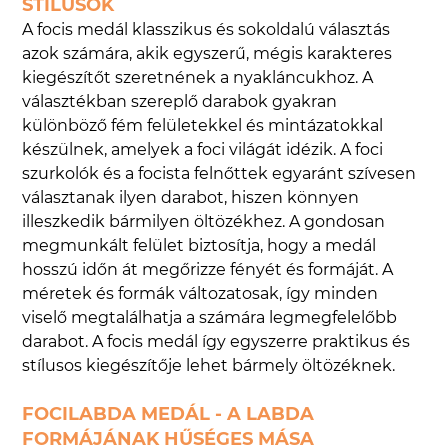
STÍLUSOK
A focis medál klasszikus és sokoldalú választás
azok számára, akik egyszerű, mégis karakteres
kiegészítőt szeretnének a nyakláncukhoz. A
választékban szereplő darabok gyakran
különböző fém felületekkel és mintázatokkal
készülnek, amelyek a foci világát idézik. A foci
szurkolók és a focista felnőttek egyaránt szívesen
választanak ilyen darabot, hiszen könnyen
illeszkedik bármilyen öltözékhez. A gondosan
megmunkált felület biztosítja, hogy a medál
hosszú időn át megőrizze fényét és formáját. A
méretek és formák változatosak, így minden
viselő megtalálhatja a számára legmegfelelőbb
darabot. A focis medál így egyszerre praktikus és
stílusos kiegészítője lehet bármely öltözéknek.
FOCILABDA MEDÁL - A LABDA
FORMÁJÁNAK HŰSÉGES MÁSA