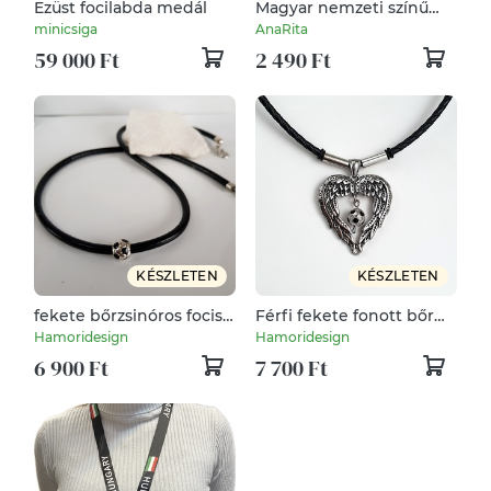
Ezüst focilabda medál
Magyar nemzeti színű
üveglencsés medálos
minicsiga
AnaRita
nemesacél nyaklánc
59 000 Ft
2 490 Ft
szurkoló foci EB
KÉSZLETEN
KÉSZLETEN
fekete bőrzsinóros focis
Férfi fekete fonott bőr
nyaklánc
szíves nyaklánc
Hamoridesign
Hamoridesign
6 900 Ft
7 700 Ft