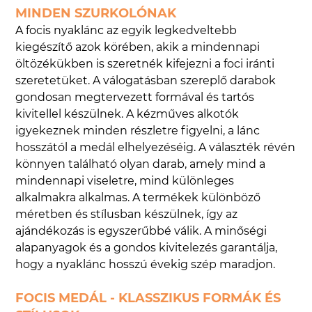
MINDEN SZURKOLÓNAK
A focis nyaklánc az egyik legkedveltebb
kiegészítő azok körében, akik a mindennapi
öltözékükben is szeretnék kifejezni a foci iránti
szeretetüket. A válogatásban szereplő darabok
gondosan megtervezett formával és tartós
kivitellel készülnek. A kézműves alkotók
igyekeznek minden részletre figyelni, a lánc
hosszától a medál elhelyezéséig. A választék révén
könnyen található olyan darab, amely mind a
mindennapi viseletre, mind különleges
alkalmakra alkalmas. A termékek különböző
méretben és stílusban készülnek, így az
ajándékozás is egyszerűbbé válik. A minőségi
alapanyagok és a gondos kivitelezés garantálja,
hogy a nyaklánc hosszú évekig szép maradjon.
FOCIS MEDÁL - KLASSZIKUS FORMÁK ÉS