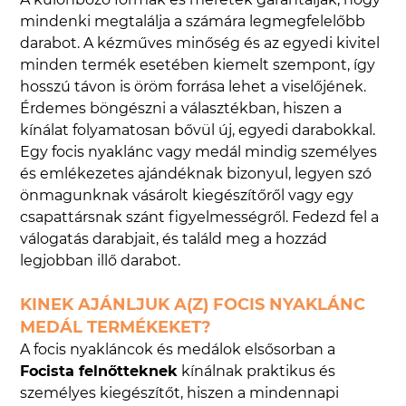
mindenki megtalálja a számára legmegfelelőbb
darabot. A kézműves minőség és az egyedi kivitel
minden termék esetében kiemelt szempont, így
hosszú távon is öröm forrása lehet a viselőjének.
Érdemes böngészni a választékban, hiszen a
kínálat folyamatosan bővül új, egyedi darabokkal.
Egy focis nyaklánc vagy medál mindig személyes
és emlékezetes ajándéknak bizonyul, legyen szó
önmagunknak vásárolt kiegészítőről vagy egy
csapattársnak szánt figyelmességről. Fedezd fel a
válogatás darabjait, és találd meg a hozzád
legjobban illő darabot.
KINEK AJÁNLJUK A(Z) FOCIS NYAKLÁNC
MEDÁL TERMÉKEKET?
A focis nyakláncok és medálok elsősorban a
Focista felnőtteknek
kínálnak praktikus és
személyes kiegészítőt, hiszen a mindennapi