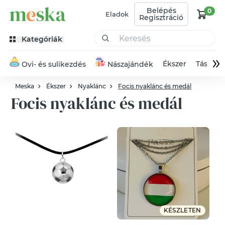
Belépés
0
Eladok
Regisztráció
Kategóriák
»
Ékszer
Táska
Ovi- és sulikezdés
Nászajándék
Meska
Ékszer
Nyaklánc
Focis nyaklánc és medál
Focis nyaklánc és medál
KÉSZLETEN