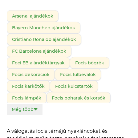
Arsenal ajándékok
Bayern München ajándékok
Cristiano Ronaldo ajándékok
FC Barcelona ajándékok
Foci EB ajándéktárgyak
Focis bögrék
Focis dekorációk
Focis fülbevalók
Focis karkötők
Focis kulcstartók
Focis lámpák
Focis poharak és korsók
Még több
Focis pulcsik
Focis párna
Focis pólók
Focis tolltartók, neszeszer
A válogatás focis témájú nyakláncokat és
Focis táskák és hátizsákok