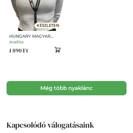
KÉSZLETEN
HUNGARY MAGYAR
nemzeti színű zászlós
AnaRita
nyakpánt nyakbaaksztó
1 890 Ft
kokárda
Még több nyaklánc
Kapcsolódó válogatásaink