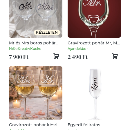
KÉSZLETEN
Mr és Mrs boros pohár
Gravírozott pohár Mr, Mrs
szett
felirattal vagy saját
NiKoKreativKucko
Ajandekbor
névvel / felirattal
7 900 Ft
2 490 Ft
Gravírozott pohár készlet
Egyedi feliratos
Mr, Mrs felirattal 2db
pezsgőspohár, esküvőre,