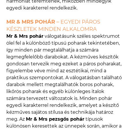
harmóniát teremtenek, miközben mindegyik
egyedi karakterrel rendelkezik.
MR & MRS POHÁR
– EGYEDI PÁROS
KÉSZLETEK MINDEN ALKALOMRA
Mr & Mrs pohár
válogatásunk széles spektrumot
ölel fel a különböző típusú poharak tekintetében,
így minden pár megtalálhatja a számára
legmegfelelőbb darabokat. A kézműves készítők
gondosan tervezik meg ezeket a páros poharakat,
figyelembe véve mind az esztétikai, mind a
praktikus szempontokat. A válogatásban található
darabok mellett megtalálhatók boros poharak,
likőrös poharak és egyéb különleges italok
számára tervezett változatok is. Minden pohár
egyedi karakterrel rendelkezik, amelyet a készítő
kézműves sajátos stílusa és technikája határoz
meg. Az
Mr & Mrs pezsgős pohár
típusok
különösen keresettek az ünnepek során, amikor a