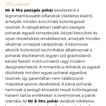
STÍLUSBAN
Mr & Mrs pezsgős pohár
készleteink a
legromantikusabb pillanatok tökéletes kísérői,
amelyek minden koccintást különlegessé
tesznek. A válogatásban található pezsgős
poharak egyedi tervezésűek, kézzel készültek és
olyan részletekkel rendelkeznek, amelyek minden
alkalmat ünneppé varázsolnak. A kézműves
alkotók különböző technikákat alkalmaznak a
poharak díszítésénél, legyen szó gravírozásról,
kézzel festett motívumokról vagy modern
designelemekről. A romantikus feliratok és egyedi
díszítések minden egyes poharat egyedivé
tesznek, így garantáltan nem találkozunk
másokkal azonos darabokkal. A páros poharak
nemcsak a pezsgő élvezetét teszik különlegessé,
hanem tartós emlékeket is teremtenek a párok
számára. Az
Mr & Mrs pohár
darabok tökéletes