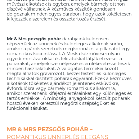
művészi alkotások is egyben, amelyek bármely otthon
díszévé válhatnak. A kézműves készítők gondosan
dolgoznak minden egyes darabon, hogy azok tökéletesen
kifejezzék a szerelem és összetartozás érzését.
Mr & Mrs pezsgős pohár
darabjaink különösen
népszerűek az ünnepek és különleges alkalmak során,
amikor a párok szeretnék megkoronázni a pillanatot egy
romantikus koccintással. A Meska kézművesei olyan
egyedi mintázatokkal és feliratokkal látják el ezeket a
poharakat, amelyek személyessé és emlékezetessé teszik
minden használatukat. A válogatás termékei között
megtalálhatók gravírozott, kézzel festett és különleges
technikákkal díszített poharak egyaránt. Ezek a kézműves
alkotások tökéletes ajándékot jelentenek esküvőkre,
évfordulókra vagy bármely romantikus alkalomra,
amikor szeretnénk kifejezni érzéseinket egy különleges és
tartós emlékkel. A minőségi anyagokból készült poharak
hosszú éveken keresztül megőrzik szépségüket és
funkcionalitásukat.
MR & MRS PEZSGŐS POHÁR
–
ROMANTIKUS ÜNNEPLÉS ELEGÁNS