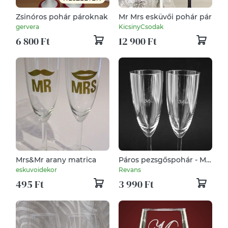
Zsinóros pohár pároknak
Mr Mrs esküvői pohár pár
gervera
KicsinyCsodak
6 800 Ft
12 900 Ft
Mrs&Mr arany matrica
Páros pezsgőspohár - Mr.
és Mrs.
eskuvoidekor
Revans
495 Ft
3 990 Ft