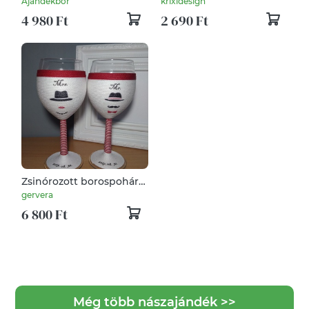
Ajandekbor
krixidesign
koszorúslánynak
4 980 Ft
2 690 Ft
Zsinórozott borospohár
mr és mrs
gervera
6 800 Ft
Még több nászajándék >>