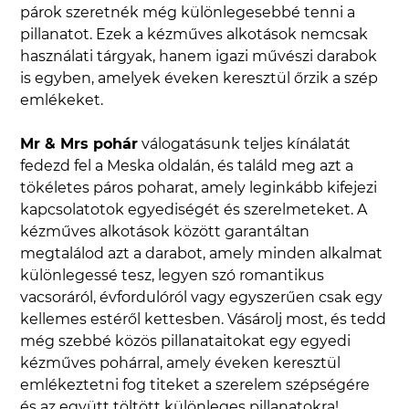
párok szeretnék még különlegesebbé tenni a
pillanatot. Ezek a kézműves alkotások nemcsak
használati tárgyak, hanem igazi művészi darabok
is egyben, amelyek éveken keresztül őrzik a szép
emlékeket.
Mr & Mrs pohár
válogatásunk teljes kínálatát
fedezd fel a Meska oldalán, és találd meg azt a
tökéletes páros poharat, amely leginkább kifejezi
kapcsolatotok egyediségét és szerelmeteket. A
kézműves alkotások között garantáltan
megtalálod azt a darabot, amely minden alkalmat
különlegessé tesz, legyen szó romantikus
vacsoráról, évfordulóról vagy egyszerűen csak egy
kellemes estéről kettesben. Vásárolj most, és tedd
még szebbé közös pillanataitokat egy egyedi
kézműves pohárral, amely éveken keresztül
emlékeztetni fog titeket a szerelem szépségére
és az együtt töltött különleges pillanatokra!