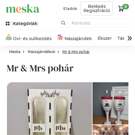
Belépés
0
Eladok
Regisztráció
Kategóriák
»
Ékszer
Táska
Ovi- és sulikezdés
Nászajándék
Meska
Nászajándékok
Mr & Mrs pohár
Mr & Mrs pohár