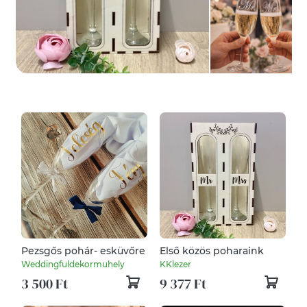
Pezsgős pohár- esküvőre
Első közös poharaink
Weddingfuldekormuhely
KKlezer
3 500 Ft
9 377 Ft