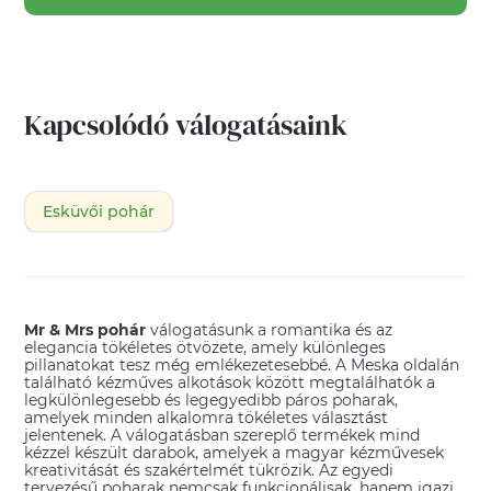
Kapcsolódó válogatásaink
Esküvői pohár
Mr & Mrs pohár
válogatásunk a romantika és az
elegancia tökéletes ötvözete, amely különleges
pillanatokat tesz még emlékezetesebbé. A Meska oldalán
található kézműves alkotások között megtalálhatók a
legkülönlegesebb és legegyedibb páros poharak,
amelyek minden alkalomra tökéletes választást
jelentenek. A válogatásban szereplő termékek mind
kézzel készült darabok, amelyek a magyar kézművesek
kreativitását és szakértelmét tükrözik. Az egyedi
tervezésű poharak nemcsak funkcionálisak, hanem igazi