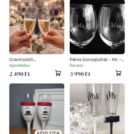
Gravírozott
Páros borospohár - Mr. -
pezsgőspohár akár saját
Mrs.
Ajandekbor
Revans
névvel is
2 490 Ft
3 990 Ft
KÉSZLETEN