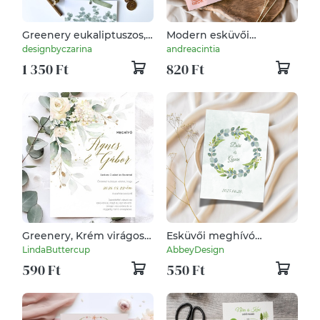
Greenery eukaliptuszos,
Modern esküvői
arany fóliázott, esküvői
meghívó
designbyczarina
andreacintia
meghívó, masnival
1 350 Ft
820 Ft
megkötve, borítékkal,
viaszpecséttel
Greenery, Krém virágos,
Esküvői meghívó
Fehér rózsás, esküvői
greenery , zöld leveles
LindaButtercup
AbbeyDesign
meghívó +
kerettel
590 Ft
550 Ft
SZERKESZTÉSI DÍJ-at is
tedd kosárba a leírásból
BORÍTÉK NÉLKÜL