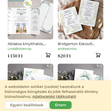
Ablakos kinyithatós,
Bridgerton Esküvői
Greenery, esküvői
meghívó - Virágkoszorús
LindaButtercup
andreacintia
meghívó, Masnizva és
1 150 Ft
820 Ft
BORÍTÉKKAL
A weboldalon sütiket (cookie) használunk a
biztonságos böngészés és jobb felhasználói élmény
biztosításához.
Adatkezelési tájékoztató
Egyéni beállítások
Értem