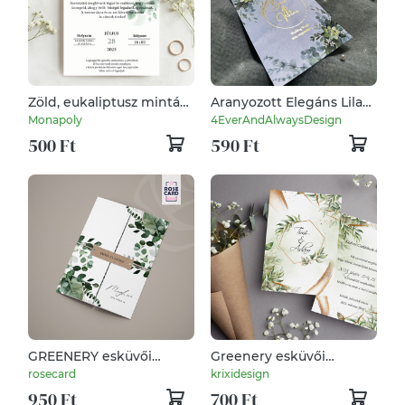
Zöld, eukaliptusz mintás
Aranyozott Elegáns Lila
esküvői meghívó,
Két oldalas Esküvői
Monapoly
4EverAndAlwaysDesign
viaszpecséttel zárható,
Meghívó
500 Ft
590 Ft
kézzel nyomdázott
borítékkal, greenery
GREENERY esküvői
Greenery esküvői
meghívó
meghívó
rosecard
krixidesign
950 Ft
700 Ft