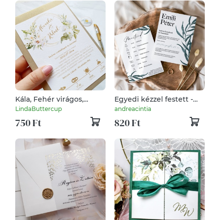
Kála, Fehér virágos,
Egyedi kézzel festett -
Aarany és Greenery,
Greenery Esküvői
LindaButtercup
andreacintia
esküvői meghívó,
meghívó - egylapos
750 Ft
820 Ft
BORÍTÉKKAL