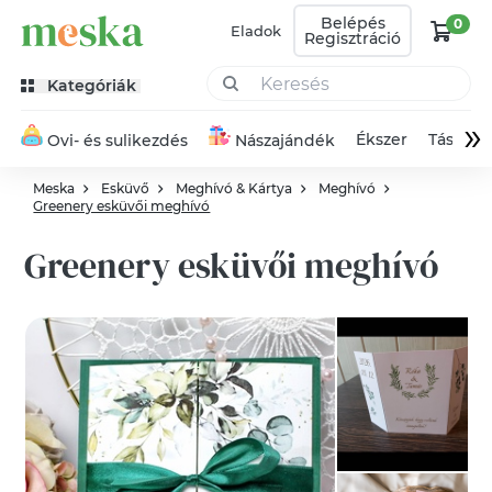
Belépés
0
Eladok
Regisztráció
Kategóriák
»
Ékszer
Táska
Ovi- és sulikezdés
Nászajándék
Meska
Esküvő
Meghívó & Kártya
Meghívó
Greenery esküvői meghívó
Greenery esküvői meghívó