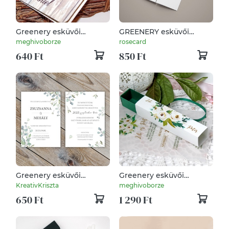
Greenery esküvői
GREENERY esküvői
meghívó kinyitható
meghívó
meghivoborze
rosecard
formátumban
640 Ft
850 Ft
Greenery esküvői
Greenery esküvői
meghívó
meghívó dobozban
KreativKriszta
meghivoborze
650 Ft
1 290 Ft