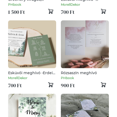
kinyithatós meghívó,
Sivatagi drágakő
PHbook
MorellDekor
pecséttel
1 500 Ft
700 Ft
Esküvői meghívó -Erdei
Rózsaszín meghívó
mese
MorellDekor
PHbook
700 Ft
900 Ft