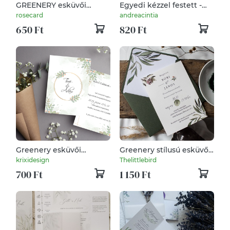
GREENERY esküvői
Egyedi kézzel festett -
meghívó
Greenery tavaszi virágos
rosecard
andreacintia
Esküvői meghívó -
650 Ft
820 Ft
egylapos
Greenery esküvői
Greenery stílusú esküvői
meghívó
meghívó borítékkal
krixidesign
Thelittlebird
700 Ft
1 150 Ft