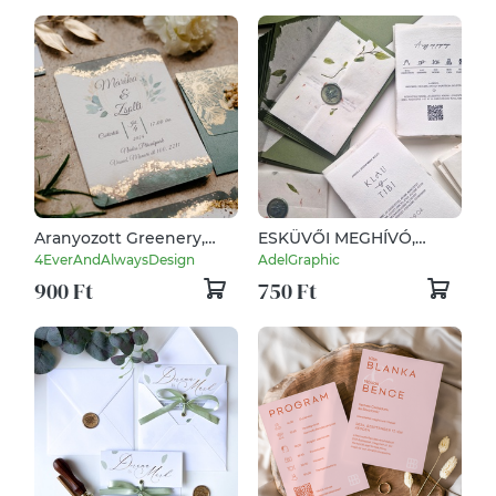
Aranyozott Greenery,
ESKÜVŐI MEGHÍVÓ,
Elegnáns Esküvői
GREENERY, merített
4EverAndAlwaysDesign
AdelGraphic
Meghívó
papíron
900 Ft
750 Ft