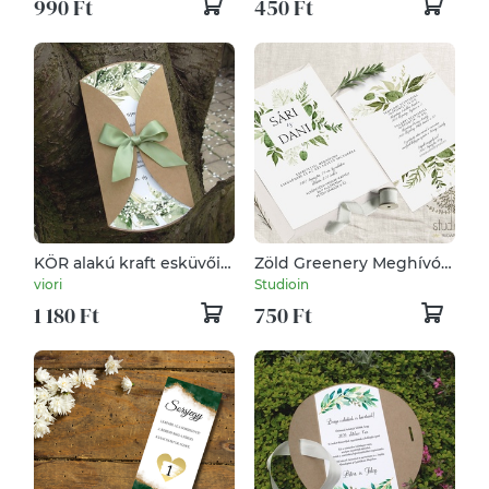
990 Ft
450 Ft
KÖR alakú kraft esküvői
Zöld Greenery Meghívó,
meghívó greenery
Esküvői Meghívó, Erdei
viori
Studioin
zöldleveles
Esküvő, Natur Meghívó,
1 180 Ft
750 Ft
Levél, Örökzöld,