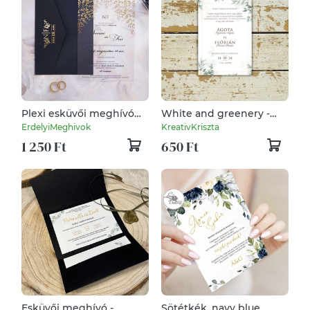
Plexi esküvői meghívó
White and greenery -
aranyfóliázott mintával,
esküvői meghívó
ErdelyiMeghivok
KreativKriszta
akril meghívó,
1 250 Ft
650 Ft
levélmintás meghívó,
átlátszó meghívó
Esküvői meghívó -
Sötétkék, navy blue,