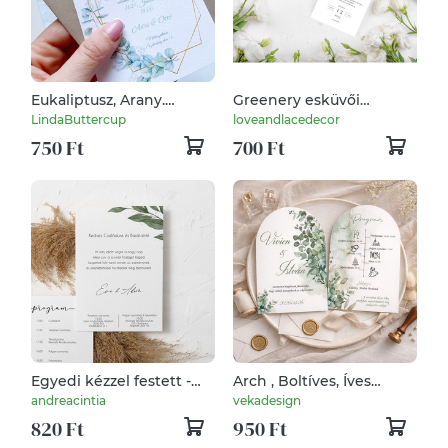
Eukaliptusz, Arany.
Greenery esküvői
geometriai, esküvői
meghívó — fehér
LindaButtercup
loveandlacedecor
meghívó, BORÍTÉKKAL
virágos, személyre
750 Ft
700 Ft
szabható
Egyedi kézzel festett -
Arch , Boltíves, Íves
Esküvői meghívó -
esküvői meghívó -
andreacintia
vekadesign
egylapos - "04"
greenery eukaliptusz
820 Ft
950 Ft