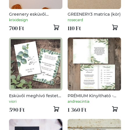
Greenery esküvői
GREENERY3 matrica (kör)
meghívó
krixidesign
rosecard
700 Ft
110 Ft
Esküvői meghívó festett
PRÉMIUM Kinyitható -
eukaliptusz levelekkel
Greenery esküvői
viori
andreacintia
meghívó - 03
590 Ft
1 360 Ft