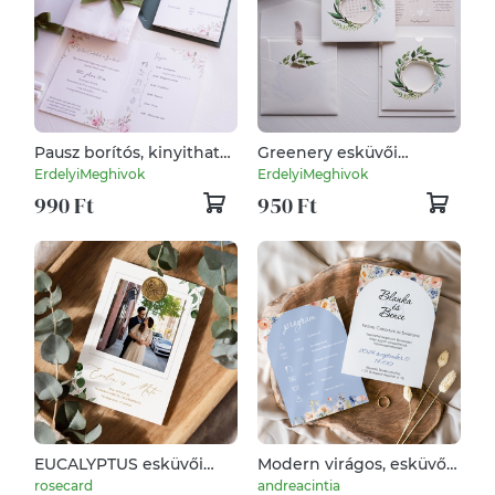
Pausz borítós, kinyitható,
Greenery esküvői
rózsás esküvői meghívó,
meghívó, tokos esküvői
ErdelyiMeghivok
ErdelyiMeghivok
pecsét, viaszpecsét,
meghívó, levélmintás
990 Ft
950 Ft
pausz, leveles, rózsás
meghívó, zöld és barna
meghívó,
EUCALYPTUS esküvői
Modern virágos, esküvői
meghívó
meghívó
rosecard
andreacintia