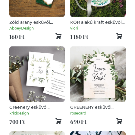
Zöld arany esküvői
KÖR alakú kraft esküvői
kaparós sorsjegy
meghívó zöldleveles ág
AbbeyDesign
viori
lakodalomba vagy
160 Ft
1 180 Ft
lánybúcsúra
/esküvő,lagzi/
Greenery esküvői
GREENERY esküvői
meghívó
meghívó
krixidesign
rosecard
700 Ft
690 Ft