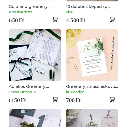
Gold and greenery
10 darabos képeslap
esküvői meghívó
csomag, kitölthető
KreativKriszta
viori
esküvői meghívó,
650 Ft
4 500 Ft
naturális greenery
koszorú
Ablakos Greenery,
Greenery stílusú esküvői
bokros, leveles, esküvői
meghívó
LindaButtercup
krixidesign
meghívó, Masnizva és
1 150 Ft
700 Ft
BORÍTÉKKAL