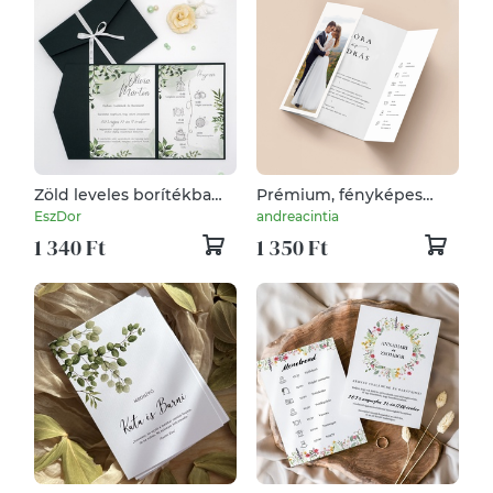
Zöld leveles borítékba
Prémium, fényképes
hajtott esküvői meghívó
esküvői meghívó,
EszDor
andreacintia
minimál stílusú -
1 340 Ft
1 350 Ft
oltárhajtott