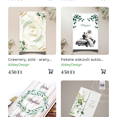
Greenery, zöld - arany
Fekete esküvői autós
esküvői meghívó
meghívó többféle
AbbeyDesign
AbbeyDesign
többféle kivitelben
kivitelben / autó,
450 Ft
450 Ft
greenery, leveles/