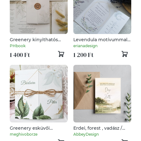
Greenery kinyithatós
Levendula motívummal
meghívó, pecséttel
ellátott esküvői meghívó
PHbook
erianadesign
száraz levendulával és
1 400 Ft
1 200 Ft
viaszpecséttel
Greenery esküvői
Erdei, forest , vadász /
meghívó ablakos
greenery /esküvői
meghivoborze
AbbeyDesign
formátumban
meghívó