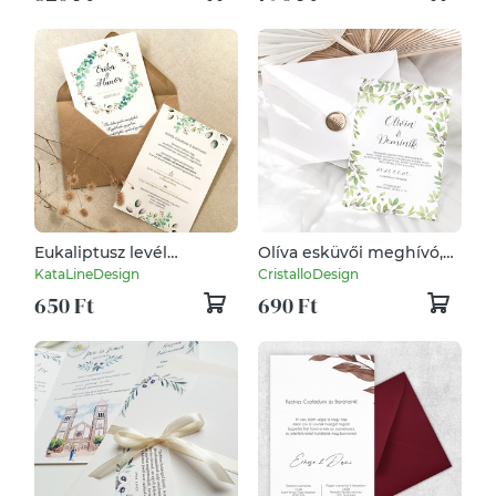
viaszpecsét.
Eukaliptusz levél
Olíva esküvői meghívó,
koszorús esküvői
greenery képeslap
KataLineDesign
CristalloDesign
meghívó
650 Ft
690 Ft