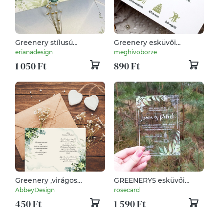
Greenery stílusú
Greenery esküvői
meghívó viaszpecséttel
meghívó tasakkal és
erianadesign
meghivoborze
és szárított virággal
betétlappal
1 050 Ft
890 Ft
Greenery ,virágos
GREENERY5 esküvői
esküvői meghívó
meghívó (plexi / akril)
AbbeyDesign
rosecard
450 Ft
1 590 Ft