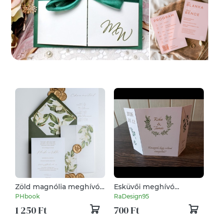
Zöld magnólia meghívó,
Esküvői meghívó
pausz papírral
(greenery)
PHbook
RaDesign95
1 250 Ft
700 Ft