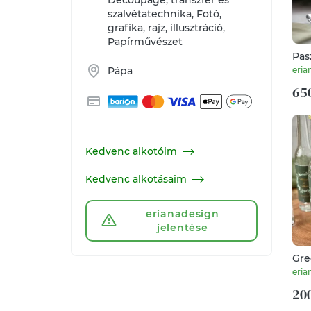
Decoupage, transzfer és
szalvétatechnika, Fotó,
grafika, rajz, illusztráció,
Papírművészet
Pasz
pál
eria
Pápa
kös
650
ült
Kedvenc alkotóim
Kedvenc alkotásaim
erianadesign
jelentése
Gre
pál
eria
kös
200
kös