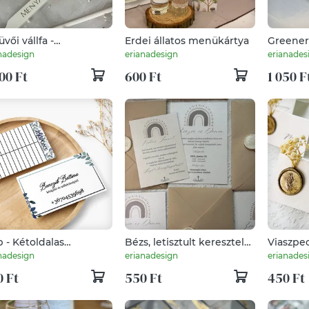
vői vállfa -
Erdei állatos menükártya
Greener
yasszonynak,
viaszpec
nadesign
erianadesign
erianades
egénynek,
virággal
00 Ft
600 Ft
1 050 F
zorúslányoknak
b - Kétoldalas
Bézs, letisztult keresztelői
Viaszpe
jegykártya,
meghívó
ültetőká
nadesign
erianadesign
erianades
pontkártya kék
szárazvi
 Ft
550 Ft
450 Ft
tával