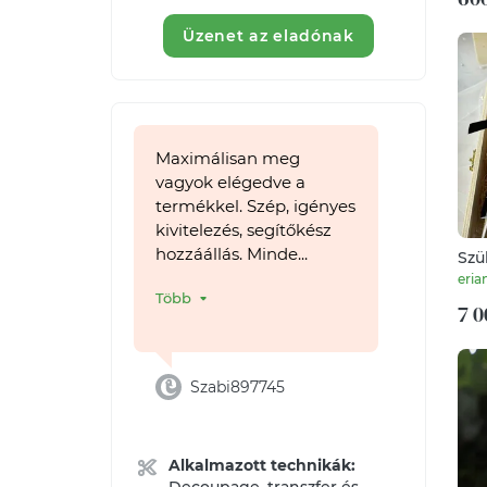
Üzenet az eladónak
Maximálisan meg
vagyok elégedve a
termékkel. Szép, igényes
kivitelezés, segítőkész
hozzáállás. Minde...
Szü
Ör
eria
Több
7 0
Szabi897745
Alkalmazott technikák: