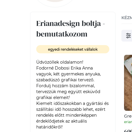
KÉZ
Erianadesign boltja -
bemutatkozom
egyedi rendeléseket vállalok
Üdvözöllek oldalamon!

Fodorné Dobosi Erika Anna 
vagyok, két gyermekes anyuka, 
szabadúszó grafikai tervező.

Fordulj hozzám bizalommal, 
tervezzük meg együtt esküvőd 
grafikai elemeit!

Kiemelt időszakokban a gyártási és 
szállítási idő hosszabb lehet, ezért 
rendelés előtt mindenképpen 
Gre
kös
érdeklődjetek az aktuális 
eria
cso
határidőkről!
600