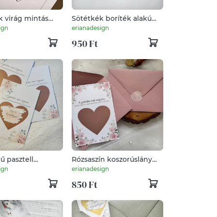
k virág mintás
Sötétkék boríték alakú
rtya
meghívó ballagásra vagy
ign
erianadesign
diplomaosztóra
950 Ft
ű pasztell
Rózsaszín koszorúslány
nű dáliával
felkérő, tanúfelkérő
ign
erianadesign
t koszorúslány
kártya sorsjegy
850 Ft
kártya sorsjegy