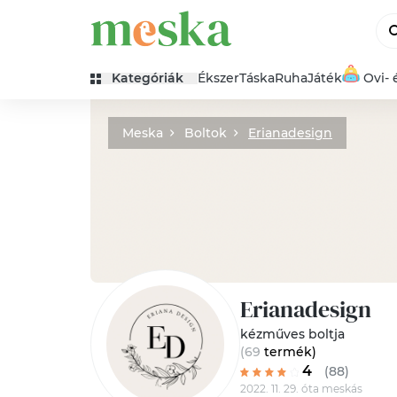
Kategóriák
Ékszer
Táska
Ruha
Játék
Ovi- 
Meska
Boltok
Erianadesign
Erianadesign
kézműves boltja
(69
termék
)
4
(88)
2022. 11. 29. óta meskás