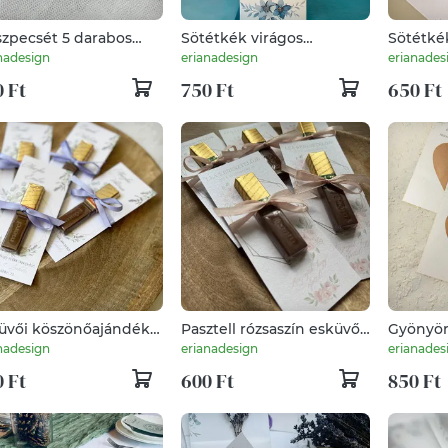
szpecsét 5 darabos
Sötétkék virágos
Sötétké
magban - rozmaring
menükártya
ültetőká
nadesign
erianadesign
erianades
tával (greenery
 Ft
750 Ft
650 Ft
lushoz tökéletes)
üvői köszönőajándék
Pasztell rózsaszín esküvői
Gyönyör
ci csokoládéval lila
köszönőajándék Merci
rózsaszí
nadesign
erianadesign
erianades
nben
csokoládéval
díszítet
 Ft
600 Ft
850 Ft
felkérő 