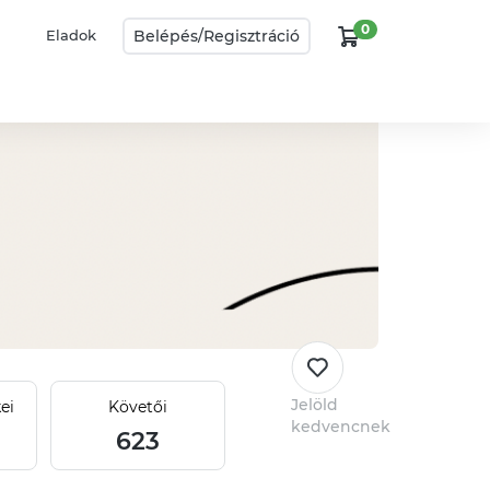
0
Belépés/
Regisztráció
Eladok
Jelöld
ei
Követői
kedvencnek
623