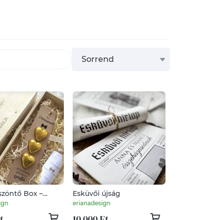
Sorrend
szöntő Box –
Esküvői újság
áknak, Apák
ign
erianadesign
t
10 000 Ft