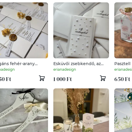
gáns fehér-arany
Esküvői zsebkendő, az
Pasztell 
üvői meghívó
örömkönnyeknek
mintás 
nadesign
erianadesign
erianades
razvirággal és
címkével
50 Ft
1 000 Ft
650 Ft
szpecséttel
köszönő
ültetőká