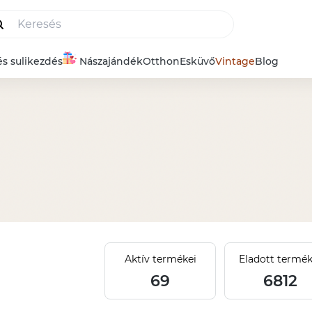
és sulikezdés
Nászajándék
Otthon
Esküvő
Vintage
Blog
Aktív termékei
Eladott termék
69
6812