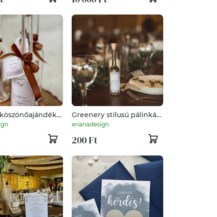
 köszönőajándék -
Greenery stílusú pálinkás
s üveg címkével
üveg címkével -
ign
erianadesign
ppucino színben
köszönőajándék
200 Ft