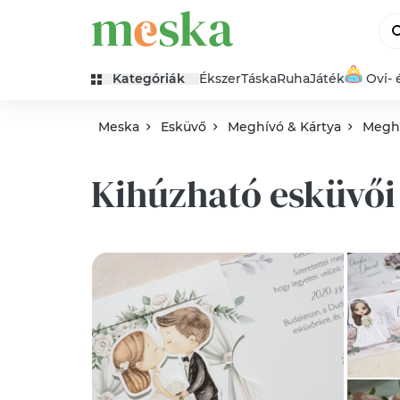
Kategóriák
Ékszer
Táska
Ruha
Játék
Ovi- 
Meska
Esküvő
Meghívó & Kártya
Megh
Kihúzható esküvő