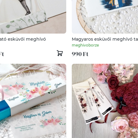
ató esküvői meghívó
Magyaros esküvői meghívó ta
meghivoborze
Ft
990 Ft