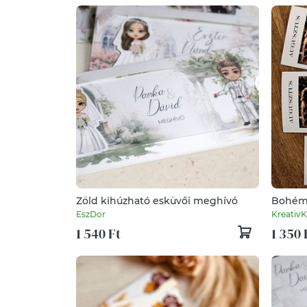
Zöld kihúzható esküvői meghívó
Bohém,
meghí
EszDor
KreativK
1 540 Ft
1 350 