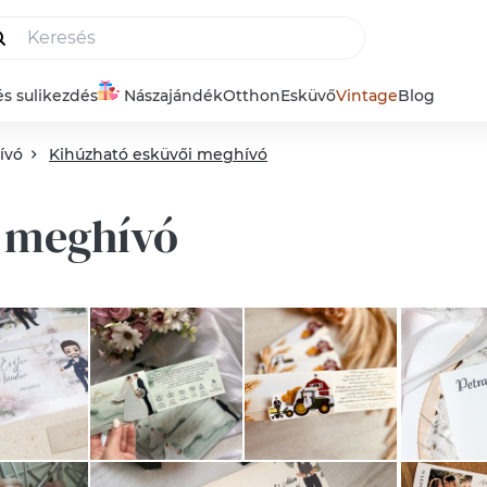
és sulikezdés
Nászajándék
Otthon
Esküvő
Vintage
Blog
ívó
Kihúzható esküvői meghívó
i meghívó