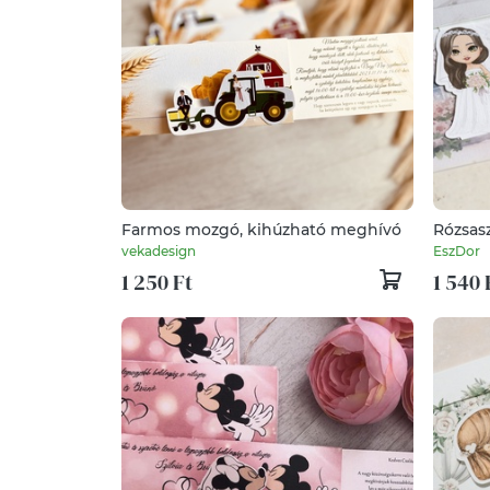
Farmos mozgó, kihúzható meghívó
Rózsas
meghí
vekadesign
EszDor
1 250 Ft
1 540 