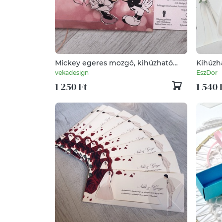
Mickey egeres mozgó, kihúzható
Kihúzh
meghívó
vekadesign
EszDor
1 250 Ft
1 540 