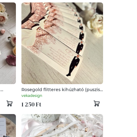
i
Rosegold flitteres kihúzható (puszis)
esküvői meghívó
vekadesign
hívó)
1 250 Ft