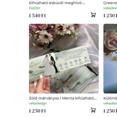
Kihúzható esküvői meghívó-
Greene
rózsaszín
meghí
EszDor
vekades
1 540 Ft
1 250 
Zöld márványos I Menta kihúzható
Különl
meghívó
meghív
vekadesign
vekades
stílusb
1 250 Ft
1 250 