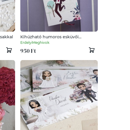
sakkal
Kihúzható humoros esküvői
meghívó, vicces meghívó, húzogatás
ErdelyiMeghivok
meghívó, különleges meghívó
950 Ft