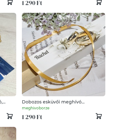
1 290 Ft
ó,
Dobozos esküvői meghívó
tekerccsel
meghivoborze
1 290 Ft