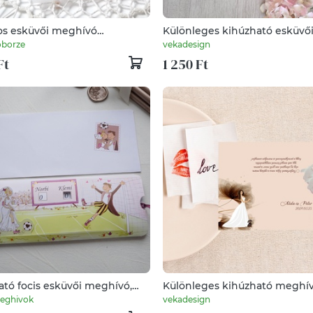
s esküvői meghívó
Különleges kihúzható esküvő
csel watercolor motívummal
meghívó I Perzselő szerelem 
borze
vekadesign
rózsás vintage kihúzható me
Ft
1 250 Ft
ató focis esküvői meghívó,
Különleges kihúzható meghív
s, vicces meghívó, húzogatós
barna fátyolvirág
Meghivok
vekadesign
ó, különleges meghívó, focis