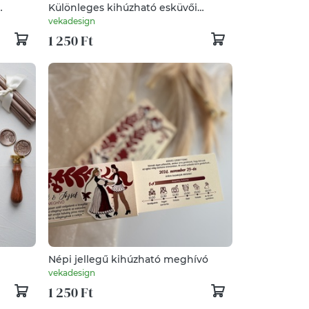
Különleges kihúzható esküvői
meghívó I Eukaliptusz greenery
vekadesign
stílusban
1 250 Ft
Népi jellegű kihúzható meghívó
, vicces
vekadesign
ó
1 250 Ft