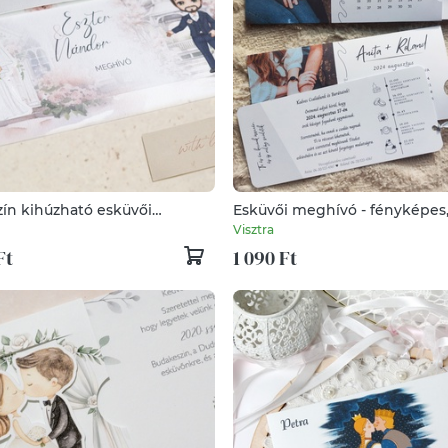
zín kihúzható esküvői
Esküvői meghívó - fényképes
vó
naptáras
Visztra
Ft
1 090 Ft