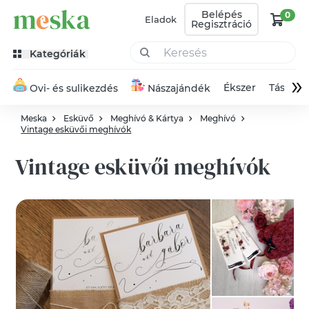
Belépés
0
Eladok
Regisztráció
Kategóriák
»
Ékszer
Táska
Ovi- és sulikezdés
Nászajándék
Meska
Esküvő
Meghívó & Kártya
Meghívó
Vintage esküvői meghívók
Vintage esküvői meghívók