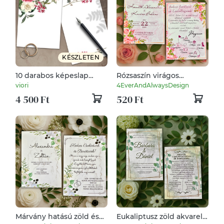
KÉSZLETEN
10 darabos képeslap
Rózsaszín virágos
csomag, kitölthető
esküvői meghívó
viori
4EverAndAlwaysDesign
esküvői meghívó,
márvány mintával és
4 500 Ft
520 Ft
vintage virágos
elegáns szaténhatású
dizájnnal
Márvány hatású zöld és
Eukaliptusz zöld akvarell