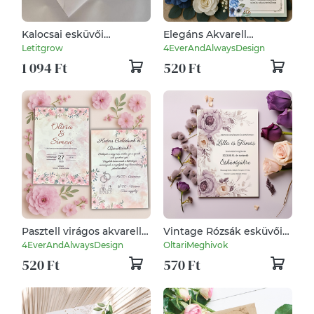
Kalocsai esküvői
Elegáns Akvarell
meghívó, középen nyíló,
Zöldeskék Virágos
Letitgrow
4EverAndAlwaysDesign
hozzáillő kézműves
Esküvői Meghívó
1 094 Ft
520 Ft
borítékkal
Pasztell virágos akvarell
Vintage Rózsák esküvői
esküvői meghívó
meghívó
4EverAndAlwaysDesign
OltariMeghivok
romantikus stílusban
520 Ft
570 Ft