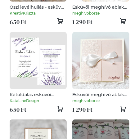
Őszi levélhullás - esküvői
Esküvői meghívó ablakos
meghívó - vintage
formátumban
KreativKriszta
meghivoborze
650 Ft
1 290 Ft
Kétoldalas esküvői
Esküvői meghívó ablakos
meghívó levendulás
formátumban csipke
KataLineDesign
meghivoborze
grafikával
motívummal
650 Ft
1 290 Ft