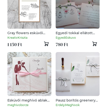
Gray flowers esküvői
Egyedi tokkal ellátott
meghívó - kartonra
kihúzós esküvői meghívó
KreativKriszta
EgyediEskuvo
ragasztva
1 150 Ft
780 Ft
Esküvői meghívó ablakos
Pausz borítós greenery
formátumban
esküvői meghívó,
meghivoborze
ErdelyiMeghivok