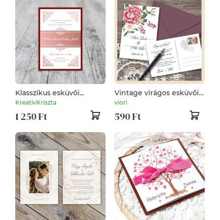
Klasszikus esküvői
Vintage virágos esküvői
meghívó - kartonra
meghívó
KreativKriszta
viori
ragasztva
1 250 Ft
590 Ft