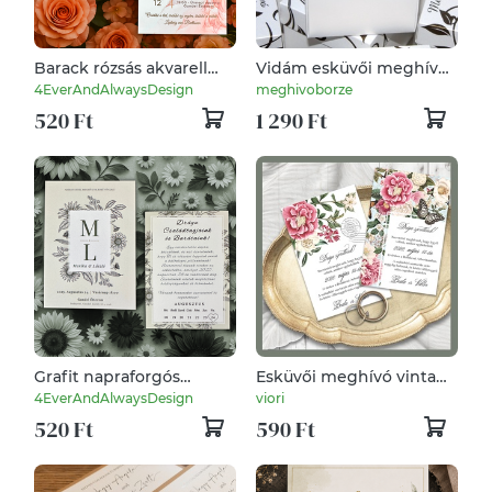
Barack rózsás akvarell
Vidám esküvői meghívó
esküvői meghívó őszi
kocka dobozban
4EverAndAlwaysDesign
meghivoborze
hangulatban
520 Ft
1 290 Ft
Grafit napraforgós
Esküvői meghívó vintage
vintage esküvői meghívó
virágokkal
4EverAndAlwaysDesign
viori
természetes stílusban
520 Ft
590 Ft