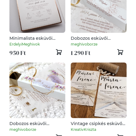
Minimalista esküvői
Dobozos esküvői
meghívó, rose-gold
meghívó tekerccsel
ErdelyiMeghivok
meghivoborze
szegéllyel, prémium
950 Ft
1 290 Ft
papíron,
Dobozos esküvői
Vintage csipkés esküvői
meghívó tekerccsel
meghívó
meghivoborze
KreativKriszta
watercolor motívummal