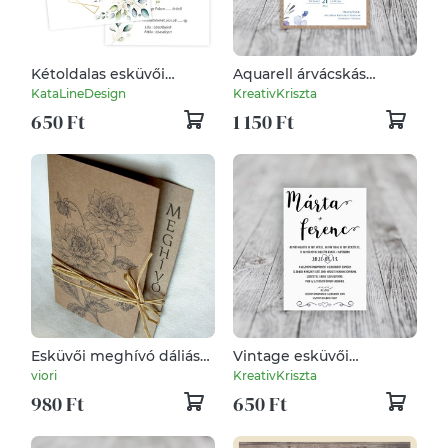
Kétoldalas esküvői
Aquarell árvácskás
meghívó greenery
esküvői meghívó -
KataLineDesign
KreativKriszta
grafikával
kartonra ragasztva
650 Ft
1 150 Ft
Esküvői meghívó dáliás
Vintage esküvői
vintage vonalrajzzal
meghívó kalligrafikus
viori
KreativKriszta
betűkkel
980 Ft
650 Ft