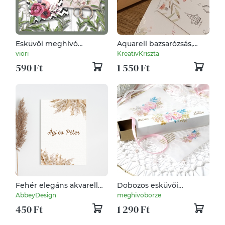
Esküvői meghívó
Aquarell bazsarózsás,
chevron mintával
meghívó masnival
viori
KreativKriszta
átkötve
590 Ft
1 550 Ft
Fehér elegáns akvarell
Dobozos esküvői
virágos , pampafüves
meghívó tekerccsel
AbbeyDesign
meghivoborze
esküvői meghívó
watercolor motívummal
450 Ft
1 290 Ft
többféle