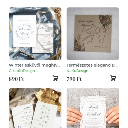
háttérrel
Winter esküvői meghívó
Természetes elegancia: A
kártya, képeslap
rusztikus esküvői
CristalloDesign
NaKuDesign
meghívó
890 Ft
790 Ft