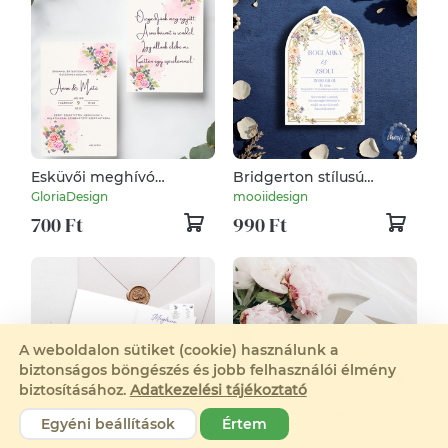
Esküvői meghívó
Bridgerton stílusú
vintagre #rose
kontúrvágott esküvői
GloriaDesign
mooiidesign
meghívó
700 Ft
990 Ft
A weboldalon sütiket (cookie) használunk a
biztonságos böngészés és jobb felhasználói élmény
biztosításához.
Adatkezelési tájékoztató
Egyéni beállítások
Értem