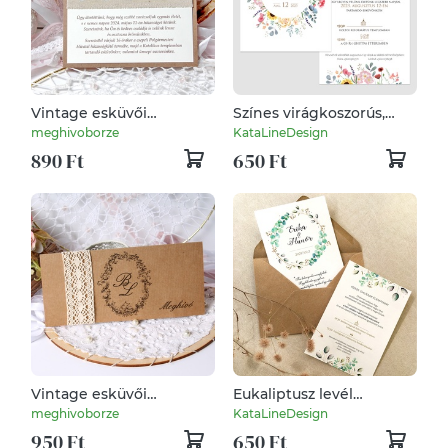
Vintage esküvői
Színes virágkoszorús,
meghívó négyzetes
kétoldalas esküvői
meghivoborze
KataLineDesign
formátumban
meghívó
890 Ft
650 Ft
Vintage esküvői
Eukaliptusz levél
meghívó csipkével
koszorús esküvői
meghivoborze
KataLineDesign
meghívó
950 Ft
650 Ft