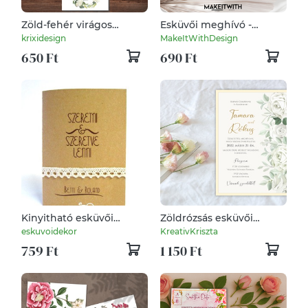
Zöld-fehér virágos
Esküvői meghívó -
esküvői meghívó
Elegáns, Rusztikus
krixidesign
MakeItWithDesign
Vintage Rózsákkal
650 Ft
690 Ft
Kinyitható esküvői
Zöldrózsás esküvői
meghívó vintage
meghívó kartonra
eskuvoidekor
KreativKriszta
minimál stílusban
ragasztva
759 Ft
1 150 Ft