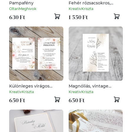
Pampafény
Fehér rózsacsokros,
hajtott meghívó, pausz
OltariMeghivok
KreativKriszta
papírba csomagolva.
630 Ft
1 550 Ft
Különleges virágos
Magnóliás, vintage
esküvői meghívó
esküvői meghívó
KreativKriszta
KreativKriszta
650 Ft
650 Ft