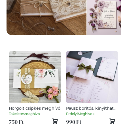
Horgolt csipkés meghívó
Pausz borítós, kinyitható,
rózsás esküvői meghívó,
Tokeletesmeghivo
ErdelyiMeghivok
pecsét, viaszpecsét,
750 Ft
990 Ft
pausz, leveles, rózsás