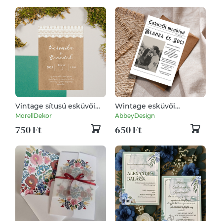
Vintage sítusú esküvői
Wintage esküvői
meghívó
meghívó , ,, újság"
MorellDekor
AbbeyDesign
stílusban
750 Ft
650 Ft