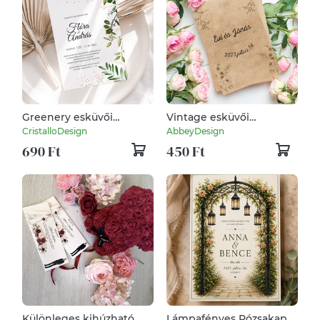
Greenery esküvői
Vintage esküvői
meghívó, kártya
meghívó
CristalloDesign
AbbeyDesign
690 Ft
450 Ft
Különleges kihúzható
Lámpafényes Rózsakapu