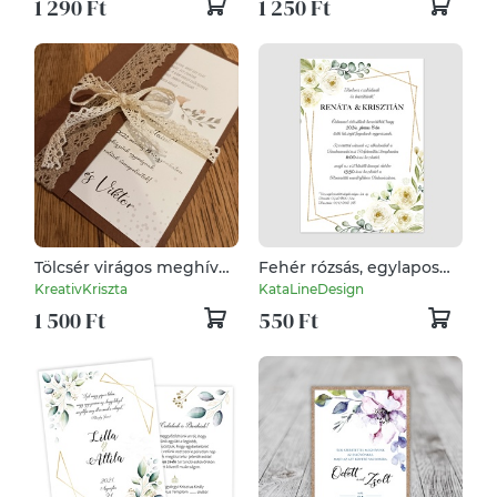
1 290 Ft
1 250 Ft
Tölcsér virágos meghívó
Fehér rózsás, egylapos
csipkével díszítve
esküvői meghívó
KreativKriszta
KataLineDesign
1 500 Ft
550 Ft