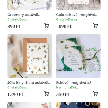
Greenery esküvői
Gold esküvői meghívó,
meghívó, idővonalas
idővonalas, minimál
CristalloDesign
CristalloDesign
890 Ft
1 090 Ft
Júlia kinyitható esküvői
Esküvői meghívó #5
meghívó, akvarell
CristalloDesign
HarmoniaDekor
virágos bohém kártya
1 390 Ft
550 Ft