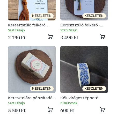
KÉSZLETEN
KÉSZLETEN
Keresztszülő felkérő
Keresztszülő felkérő -
ajándék- egyedi csavart
napraforgós kulcstartó
SzatiDizajn
SzatiDizajn
makramé kulcstartó
makramé
2 790 Ft
3 490 Ft
barna
KÉSZLETEN
KÉSZLETEN
Keresztelőre pénzátadó
Kék virágos téphető
fadoboz 2.
washi szalag
SzatiDizajn
KisKincsek
dekoráláshoz
5 500 Ft
600 Ft