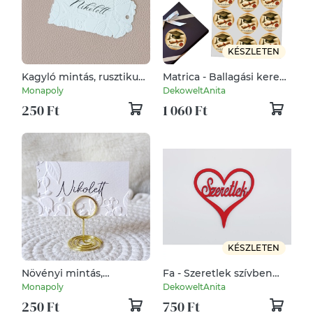
KÉSZLETEN
Kagyló mintás, rusztikus
Matrica - Ballagási kerek
hangulatú esküvői
matrica - Gratulálunk
Monapoly
DekoweltAnita
ültetőkártya, ajándék
15db/lap
250 Ft
1 060 Ft
címke, felköthető,
szalagozható
KÉSZLETEN
Növényi mintás,
Fa - Szeretlek szívben
dombornyomott esküvői
piros 10cm
Monapoly
DekoweltAnita
ültetőkártya, névtábla,
250 Ft
750 Ft
ültetőkártya,