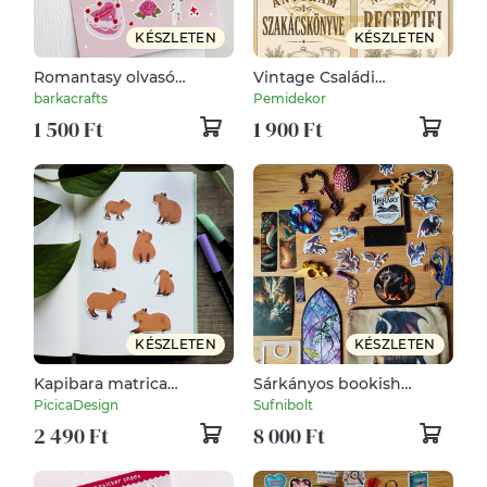
KÉSZLETEN
KÉSZLETEN
Romantasy olvasó
Vintage Családi
könyvmoly matrica ív
Receptgyűjtő Csomag –
barkacrafts
Pemidekor
Nyomtatható PDF (A4) 8
1 500 Ft
1 900 Ft
db.
KÉSZLETEN
KÉSZLETEN
Kapibara matrica
Sárkányos bookish
csomag
bundle (új)
PicicaDesign
Sufnibolt
2 490 Ft
8 000 Ft