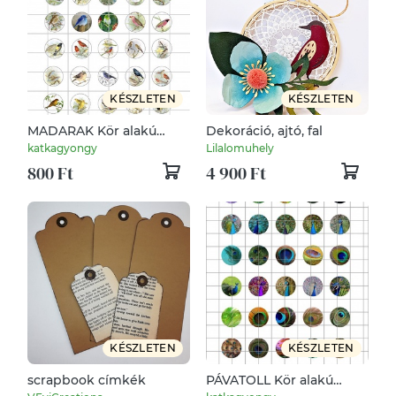
KÉSZLETEN
KÉSZLETEN
MADARAK Kör alakú
Dekoráció, ajtó, fal
digitális montázs 25 x
katkagyongy
Lilalomuhely
25mm 35db
800 Ft
4 900 Ft
KÉSZLETEN
KÉSZLETEN
scrapbook címkék
PÁVATOLL Kör alakú
digitális montázs 25 x