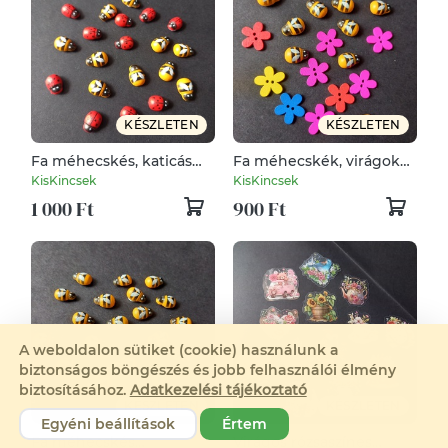
KÉSZLETEN
KÉSZLETEN
Fa méhecskés, katicás
Fa méhecskék, virágok
felragasztható csomag
dekoráláshoz
KisKincsek
KisKincsek
dekoráláshoz
1 000 Ft
900 Ft
A weboldalon sütiket (cookie) használunk a
biztonságos böngészés és jobb felhasználói élmény
biztosításához.
Adatkezelési tájékoztató
KÉSZLETEN
KÉSZLETEN
Egyéni beállítások
Értem
Fa méhecskés
Virágos rózsaszínes