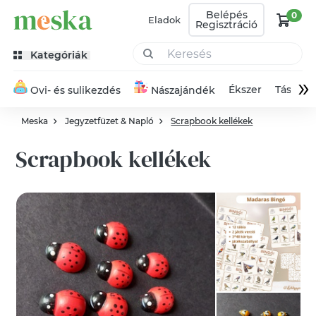
Belépés
0
Eladok
Regisztráció
Kategóriák
»
Ékszer
Táska
Ovi- és sulikezdés
Nászajándék
Meska
Jegyzetfüzet & Napló
Scrapbook kellékek
Scrapbook kellékek