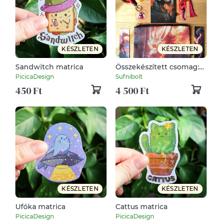
KÉSZLETEN
KÉSZLETEN
Sandwitch matrica
Összekészített csomag:
sárkányos, piros/narancs
PicicaDesign
Sufnibolt
450 Ft
4 500 Ft
KÉSZLETEN
KÉSZLETEN
Ufóka matrica
Cattus matrica
PicicaDesign
PicicaDesign