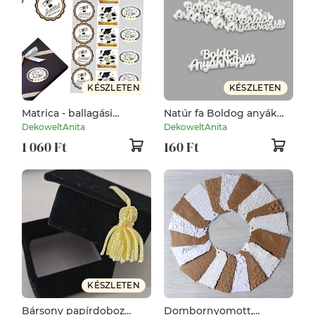
KÉSZLETEN
KÉSZLETEN
Matrica - ballagási
Natúr fa Boldog anyák
fekete-arany vegyes
napját felirat fehér 1db
DekoweltAnita
DekoweltAnita
18db/lap
1 060 Ft
160 Ft
KÉSZLETEN
Bársony papírdoboz
Dombornyomott,