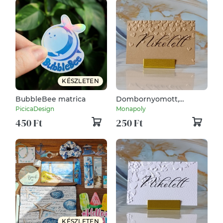
KÉSZLETEN
BubbleBee matrica
Dombornyomott,
esküvői, szives
PicicaDesign
Monapoly
ültetőkártya, névtábla,
450 Ft
250 Ft
ültetőkártya,
domborított,
dombornyomott, szív,
szivecske
KÉSZLETEN