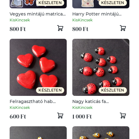
KÉSZLETEN
KÉSZLETEN
Vegyes mintájú matrica
Harry Potter mintájú
csomag dekoráláshoz
matrica csomag
KisKincsek
KisKincsek
dekoráláshoz
800 Ft
800 Ft
KÉSZLETEN
KÉSZLETEN
Felragasztható hab
Nagy katicás fa
szivek dekoráláshoz
felragasztható csomag
KisKincsek
KisKincsek
dekoráláshoz
600 Ft
1 000 Ft