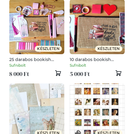
KÉSZLETEN
KÉSZLETEN
25 darabos bookish
10 darabos bookish
bundle
bundle
Sufnibolt
Sufnibolt
8 000 Ft
5 000 Ft
KÉSZLETEN
KÉSZLETEN