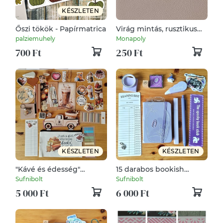
KÉSZLETEN
Őszi tökök - Papírmatrica
Virág mintás, rusztikus
hangulatú esküvői
palziemuhely
Monapoly
ültetőkártya, ajándék
700 Ft
250 Ft
címke, felköthető,
szalagozható
KÉSZLETEN
KÉSZLETEN
"Kávé és édesség"
15 darabos bookish
Bookish Bundle
bundle
Sufnibolt
Sufnibolt
5 000 Ft
6 000 Ft