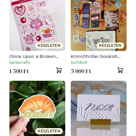
KÉSZLETEN
KÉSZLETEN
Once Upon a Broken
Krimi/thriller bookish
Heart Little Fox
bundle
barkacrafts
Sufnibolt
könyvmoly matrica ív
1 500 Ft
5 000 Ft
KÉSZLETEN