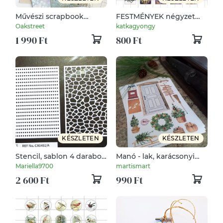
Művészi scrapbook
FESTMÉNYEK négyzet
készlet
alakú digitális montázs
Oakstreet
katkagyongy
25 x 25mm 30db
1 990 Ft
800 Ft
KÉSZLETEN
KÉSZLETEN
Stencil, sablon 4 darabos
Manó - lak, karácsonyi
szett A5-s méret 5.
matrica szett,
Mariella9700
martismart
képeslaphoz,
2 600 Ft
990 Ft
dekorációnak, házikóhoz