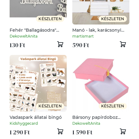
KÉSZLETEN
KÉSZLETEN
Fehér "Ballagásodra"
Manó - lak, karácsonyi
felirat 10cm 1db
matrica csomag,
DekoweltAnita
martismart
(Ballagás)
gyerekszoba dekoráció
130 Ft
590 Ft
KÉSZLETEN
KÉSZLETEN
Vadaspark állatai bingó
Bársony papírdoboz
ajándék doboz ballagási
Kidshyggecard
DekoweltAnita
sapka rózsaszín 4,5x18cm
1 290 Ft
1 590 Ft
(Ballagás)