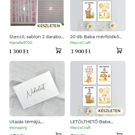
KÉSZLETEN
Stencil, sablon 2 darabos
20 db Baba mérföldkő
szett A5-s méret 9..
kártya – Örökítsd meg a
Mariella9700
MaccsCraft
legédesebb pillanatokat!
1 300 Ft
3 900 Ft
KÉSZLETEN
Utazás témájú,
LETÖLTHETŐ Baba
dombornyomott esküvői
mérföldkő kártyák –
Monapoly
MaccsCraft
ültetőkártya, névtábla,
Örökítsd meg a