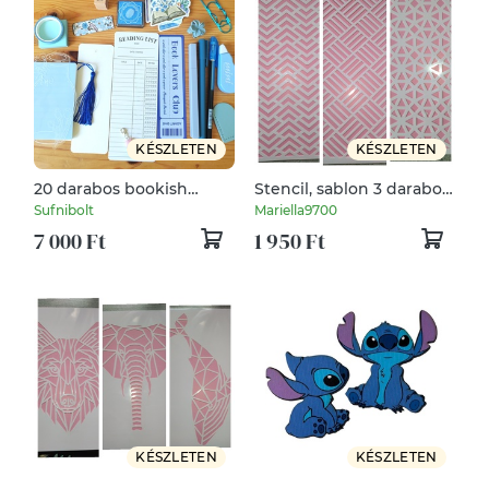
KÉSZLETEN
KÉSZLETEN
20 darabos bookish
Stencil, sablon 3 darabos
bundle
szett A5-s méret 8.
Sufnibolt
Mariella9700
7 000 Ft
1 950 Ft
KÉSZLETEN
KÉSZLETEN