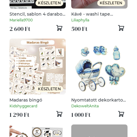
KÉSZLETEN
KÉSZLETEN
Stencil, sablon 4 darabos
Kávé - washi tape
szett A5-s méret 6.
(dekortapasz)
Mariella9700
Liliaphylla
2 600 Ft
500 Ft
KÉSZLETEN
Madaras bingó
Nyomtatott dekorkarton
- Baba csomag - fiú vagy
Kidshyggecard
DekoweltAnita
kislány 5db/csomag
1 290 Ft
1 000 Ft
(Babaváró)