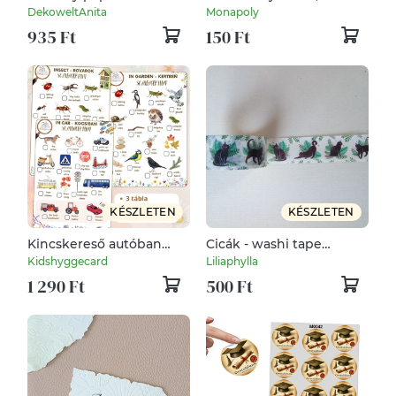
ballagási sapi 2,5x6cm
rusztikus hangulatú üres
DekoweltAnita
Monapoly
ékszertartó (Ballagás)
címke, esküvői
935 Ft
150 Ft
ültetőkártya, ajándék
címke, felköthető
KÉSZLETEN
KÉSZLETEN
Kincskereső autóban
Cicák - washi tape
kertben
(dekortapasz)
Kidshyggecard
Liliaphylla
1 290 Ft
500 Ft