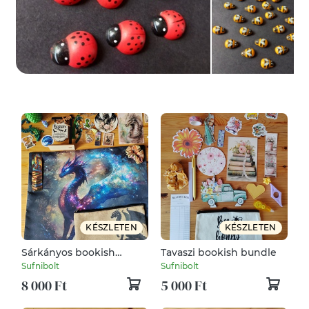
KÉSZLETEN
KÉSZLETEN
Sárkányos bookish
Tavaszi bookish bundle
bundle
Sufnibolt
Sufnibolt
8 000 Ft
5 000 Ft