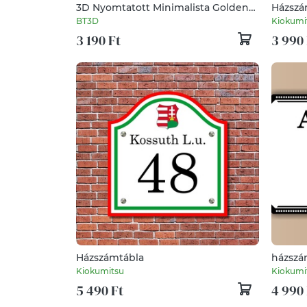
3D Nyomtatott Minimalista Golden
Házszám
Retriver Házszámtábla
BT3D
Kiokumi
3 190 Ft
3 990 
Házszámtábla
házszám
Kiokumitsu
Kiokumi
5 490 Ft
4 990 