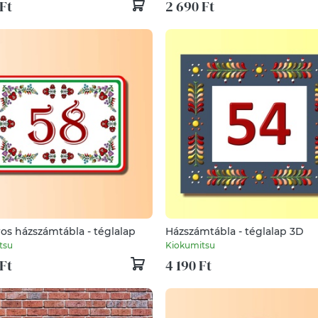
Ft
2 690 Ft
os házszámtábla - téglalap
Házszámtábla - téglalap 3D
tsu
Kiokumitsu
Ft
4 190 Ft