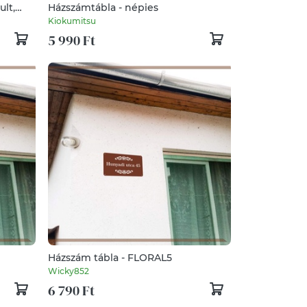
ult,
Házszámtábla - népies
fekete
Kiokumitsu
5 990 Ft
Házszám tábla - FLORAL5
Wicky852
6 790 Ft