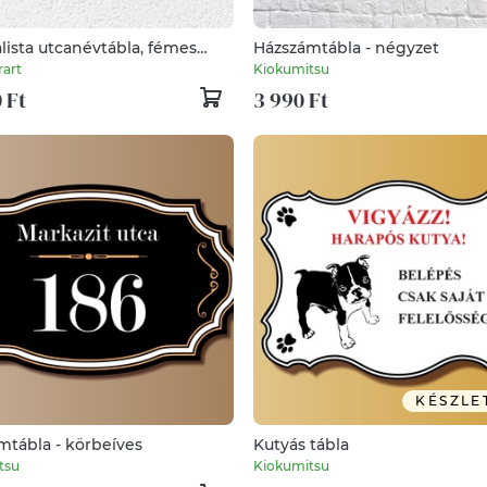
lista utcanévtábla, fémes
Házszámtábla - négyzet
 gravírozott házszámtábla,
rart
Kiokumitsu
t téglalap
 Ft
3 990 Ft
KÉSZLE
mtábla - körbeíves
Kutyás tábla
tsu
Kiokumitsu