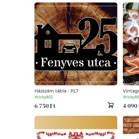
Házszám tábla - PL7
Vintage
Wicky852
Wicky8
6 750 Ft
4 090 