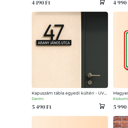
4 190 Ft
4 990 
Kapuszám tábla egyedi kültéri - UV-
Magyar
álló ASA kapura szerelhető házszám,
Darimi
Kiokumi
ragasztható, minden kapuanyaghoz
5 490 Ft
5 990 