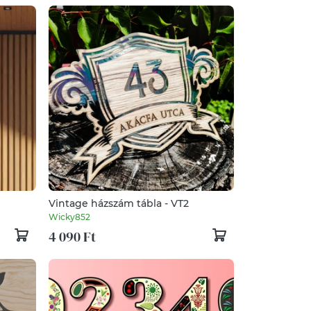
Vintage házszám tábla - VT2
Wicky852
4 090 Ft