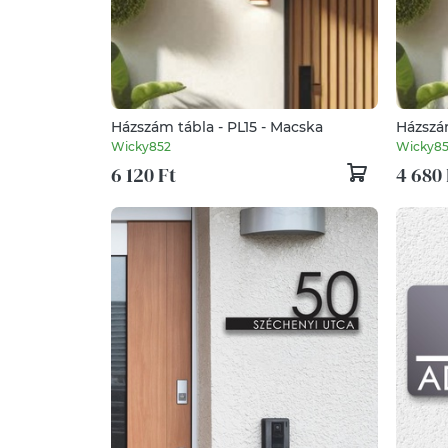
Házszám tábla - PL15 - Macska
Házszám
Wicky852
Wicky8
6 120 Ft
4 680 