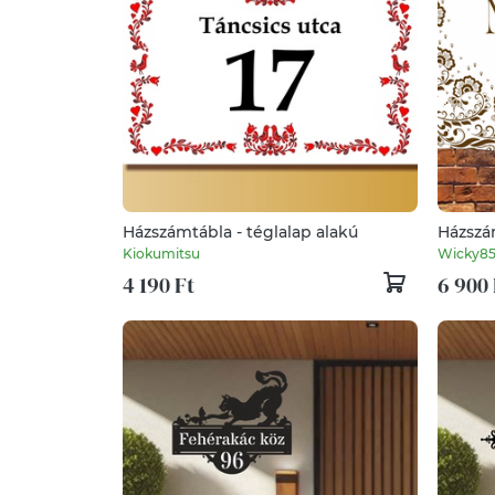
Házszámtábla - téglalap alakú
Házszá
Kiokumitsu
Wicky8
4 190 Ft
6 900 