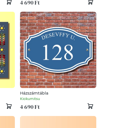
4 690 Ft
Házszámtábla
Kiokumitsu
4 690 Ft