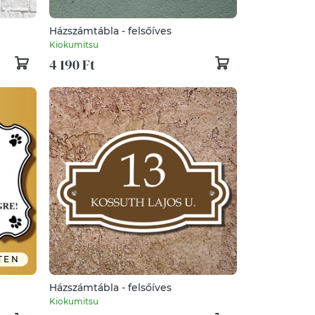
Házszámtábla - felsőíves
Kiokumitsu
4 190 Ft
TEN
Házszámtábla - felsőíves
Kiokumitsu