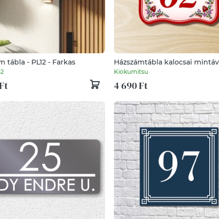
 tábla - PL12 - Farkas
Házszámtábla kalocsai mintáva
körbeíves
52
Kiokumitsu
Ft
4 690 Ft