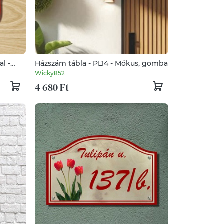
l -
Házszám tábla - PL14 - Mókus, gomba
Wicky852
4 680 Ft