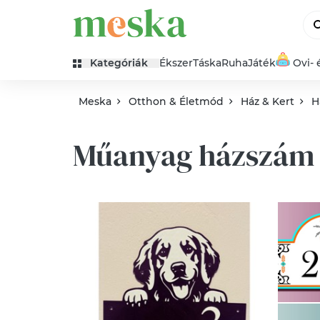
Kategóriák
Ékszer
Táska
Ruha
Játék
Ovi- 
Meska
Otthon & Életmód
Ház & Kert
H
Műanyag házszám