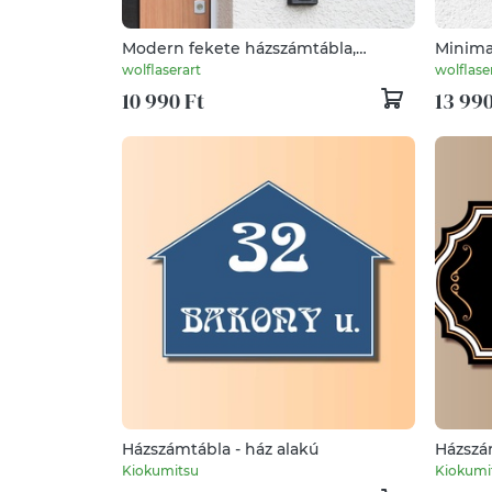
Modern fekete házszámtábla,
Minima
minimalista gravírozott utcanévtábla
modern
wolflaserart
wolflase
több méretben
antraci
10 990 Ft
13 990
Házszámtábla - ház alakú
Házszá
Kiokumitsu
Kiokumi