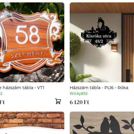
 házszám tábla - VT1
Házszám tábla - PL16 - Róka
52
Wicky852
Ft
6 120 Ft