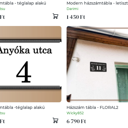
tábla - téglalap alakú
Modern házszámtábla - letiszt
minimalista kültéri házszám 
tsu
Darimi
vagy fehér színben
Ft
1 450 Ft
tábla -téglalap alakú
Házszám tábla - FLORAL2
tsu
Wicky852
Ft
6 790 Ft