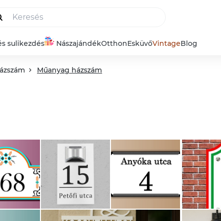
és sulikezdés
Nászajándék
Otthon
Esküvő
Vintage
Blog
ázszám
Műanyag házszám