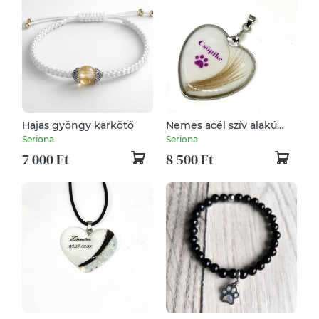
Hajas gyöngy karkötő
Nemes acél szív alakú
medál szőrrel vagy hajjal
Seriona
Seriona
7 000 Ft
8 500 Ft