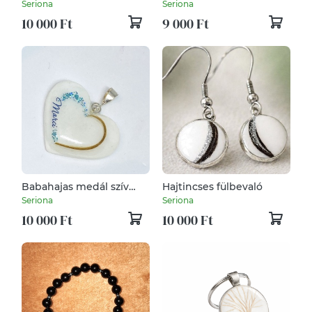
emlékőr karlánc
szőrrel, hajjal vagy
Seriona
Seriona
hamvakkal
10 000 Ft
9 000 Ft
Babahajas medál szív
Hajtincses fülbevaló
motívummal
Seriona
Seriona
10 000 Ft
10 000 Ft