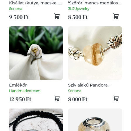
Kisállat (kutya, macska...)
'Szőrőr' mancs medálos
kegyeleti medál,
ónix ásványkarkötő
Seriona
JUJUjewelry
kegyeleti ékszer
kisállat szőrrel
9 500 Ft
8 500 Ft
Emlékőr
Szív alakú Pandora
tipusú gyöngy,
Handmadedream
Seriona
Babahajas, hajtincses
12 950 Ft
8 000 Ft
emlékőr