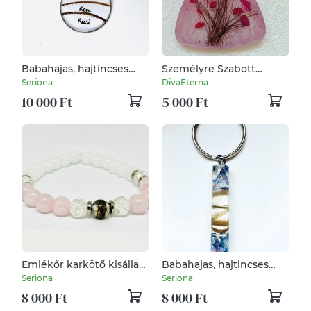
Babahajas, hajtincses
Személyre Szabott
emlékőr
Szeretet - Kézműves
Seriona
DivaEterna
nyaklánc/kulcstartó
Emlékőr Medál
10 000 Ft
5 000 Ft
Megrendelésre
Emlékőr karkötő kisállat
Babahajas, hajtincses
szőrrel, hajjal vagy
emlékőr kulcstartó vagy
Seriona
Seriona
hamvakkal
medál
8 000 Ft
8 000 Ft