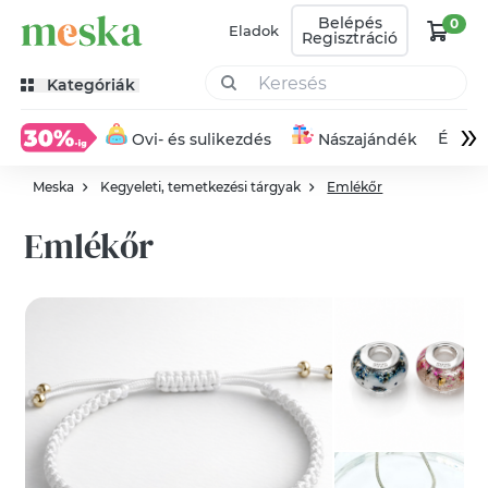
Belépés
0
Eladok
Regisztráció
Kategóriák
»
Éksze
Ovi- és sulikezdés
Nászajándék
Meska
Kegyeleti, temetkezési tárgyak
Emlékőr
Emlékőr