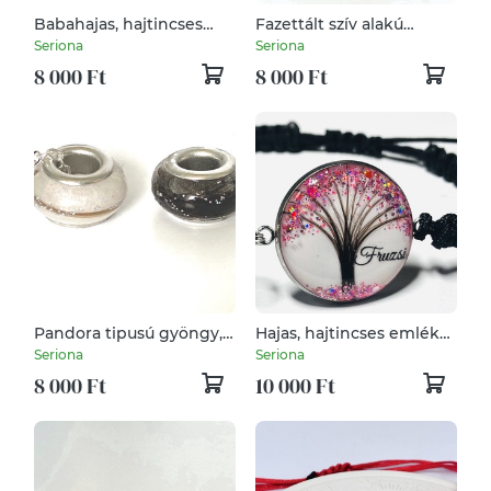
Babahajas, hajtincses
Fazettált szív alakú
emlékőr karlánc
Pandora tipusú gyöngy,
Seriona
Seriona
Babahajas, hajtincses
8 000 Ft
8 000 Ft
emlékőr
Pandora tipusú gyöngy,
Hajas, hajtincses emlékőr
Babahajas, hajtincses
medál, lánc
Seriona
Seriona
emlékőr
8 000 Ft
10 000 Ft