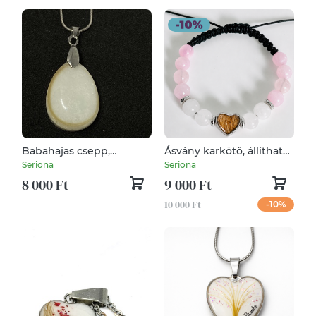
Babahajas csepp,
Ásvány karkötő, állítható,
hajtincses emlékőr
emlékőr
Seriona
Seriona
8 000 Ft
9 000 Ft
10 000 Ft
-10%