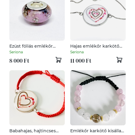
Ezüst fóliás emlékőr
Hajas emlékőr karkötő
pandora gyöngy (hajjal
vagy medál
Seriona
Seriona
vagy hamvakkal)
8 000 Ft
11 000 Ft
Babahajas, hajtincses
Emlékőr karkötő kisállat