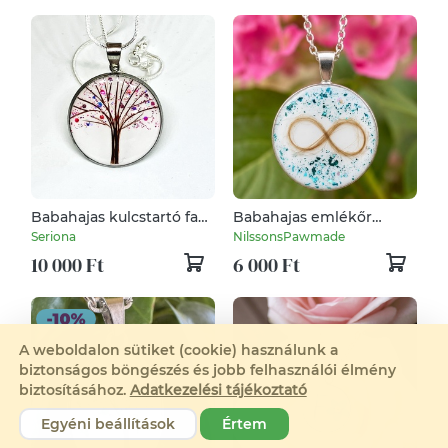
Babahajas kulcstartó fa
Babahajas emlékőr
motívummal
egyedi mintával
Seriona
NilssonsPawmade
10 000 Ft
6 000 Ft
A weboldalon sütiket (cookie) használunk a
biztonságos böngészés és jobb felhasználói élmény
biztosításához.
Adatkezelési tájékoztató
Egyéni beállítások
Értem