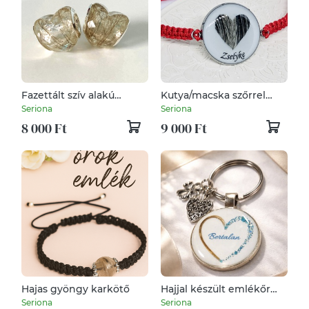
Fazettált szív alakú
Kutya/macska szőrrel
Pandora tipusú gyöngy,
készülő emlékőr karkötő
Seriona
Seriona
Babahajas, hajtincses
vagy medál
8 000 Ft
9 000 Ft
emlékőr
Hajas gyöngy karkötő
Hajjal készült emlékőr
kulcstartó
Seriona
Seriona