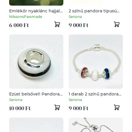
Emlékőr nyaklánc hajjal -
2 színű pandora tipusú
szív mintával, csillámmal
gyöngy, Babahajas,
NilssonsPawmade
Seriona
(fele haj, fele csillám)
hajtincses emlékőr
6 000 Ft
9 000 Ft
Ezüst belsővel! Pandora
1 darab 2 színű pandora
tipusú gyöngy,
tipusú gyöngy,
Seriona
Seriona
Babahajas, hajtincses
Babahajas, hajtincses
10 000 Ft
9 000 Ft
emlékőr
emlékőr