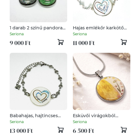
1 darab 2 színű pandora
Hajas emlékőr karkötő
tipusú gyöngy,
vagy medál
Seriona
Seriona
Babahajas, hajtincses
9 000 Ft
11 000 Ft
emlékőr
Babahajas, hajtincses
Esküvői virágokból
emlékőr karlánc
emlékőr medál
Seriona
Seriona
13 000 Ft
6 500 Ft