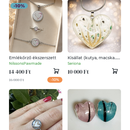
Emlékőrző ékszerszett
Kisállat (kutya, macska...)
emlékőr medál,
NilssonsPawmade
Seriona
kulcstartó, dísztárgy
14 400 Ft
10 000 Ft
16 000 Ft
-10%