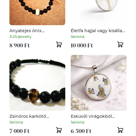
Anyatejes ónix
Életfa hajjal vagy kisállat
ásványkarkötő
szőrrel készült kulstartó
JUJUjewelry
Seriona
8 900 Ft
10 000 Ft
Zsinóros karkötő
Esküvői virágokból
lávakővel és hajas
emlékőr medál
Seriona
Seriona
gyönggyel
7 000 Ft
6 500 Ft