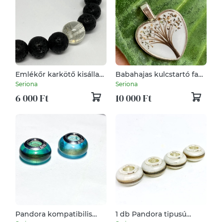
Emlékőr karkötő kisállat
Babahajas kulcstartó fa
szőrrel, hajjal vagy
motívummal
Seriona
Seriona
hamvakkal
6 000 Ft
10 000 Ft
Pandora kompatibilis
1 db Pandora tipusú
hajas gyöngy,
gyöngy, Babahajas,