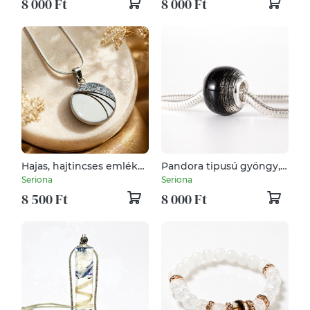
8 000 Ft
8 000 Ft
Hajas, hajtincses emlékőr
Pandora tipusú gyöngy,
medál, lánc
Babahajas, hajtincses
Seriona
Seriona
emlékőr
8 500 Ft
8 000 Ft