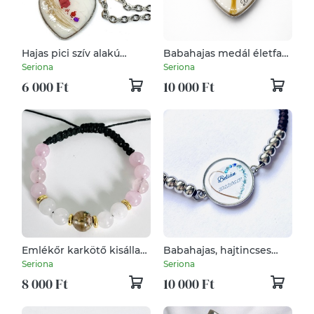
Hajas pici szív alakú
Babahajas medál életfa
nemesacél medál
motívummal
Seriona
Seriona
6 000 Ft
10 000 Ft
Emlékőr karkötő kisállat
Babahajas, hajtincses
szőrrel, hajjal vagy
emlékőr karlánc
Seriona
Seriona
hamvakkal
8 000 Ft
10 000 Ft