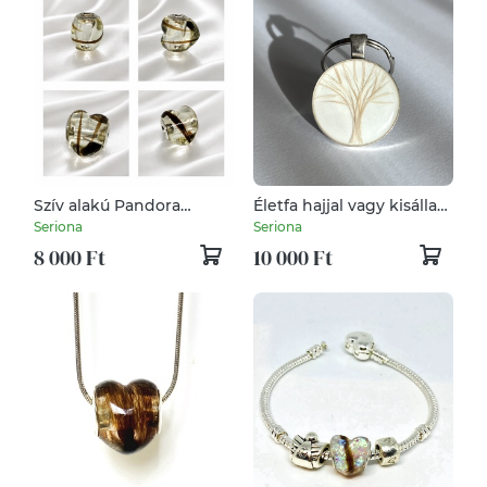
Szív alakú Pandora
Életfa hajjal vagy kisállat
tipusú gyöngy,
szőrrel készült kulstartó
Seriona
Seriona
Babahajas, hajtincses
8 000 Ft
10 000 Ft
emlékőr