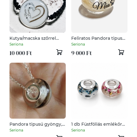
Kutya/macska szőrrel
Feliratos Pandora tipusú
készülő emlékőr karkötő
gyöngy, Babahajas,
Seriona
Seriona
vagy medál
hajtincses emlékőr
10 000 Ft
9 000 Ft
Pandora tipusú gyöngy,
1 db Füstfóliás emlékőr
Babahajas, hajtincses
pandora gyöngy hajjal/
Seriona
Seriona
emlékőr
hamvakkal