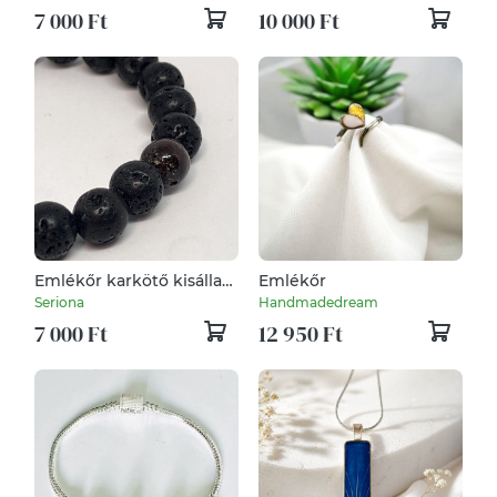
7 000 Ft
10 000 Ft
Emlékőr karkötő kisállat
Emlékőr
szőrrel, hajjal vagy
Seriona
Handmadedream
hamvakkal
7 000 Ft
12 950 Ft