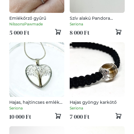
Emlékőrző gyűrű
Szív alakú Pandora
tipusú gyöngy,
NilssonsPawmade
Seriona
Babahajas, hajtincses
5 000 Ft
8 000 Ft
emlékőr
Hajas, hajtincses emlékőr
Hajas gyöngy karkötő
medál, lánc
Seriona
Seriona
10 000 Ft
7 000 Ft