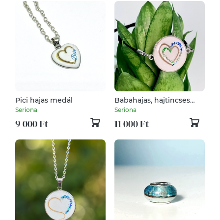
Pici hajas medál
Babahajas, hajtincses
emlékőr karlánc
Seriona
Seriona
9 000 Ft
11 000 Ft