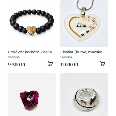
Emlékőr karkötő kisállat
Kisállat (kutya, macska...)
szőrrel, hajjal vagy
emlékőr medál,
Seriona
Seriona
hamvakkal
kulcstartó, dísztárgy
9 500 Ft
11 000 Ft