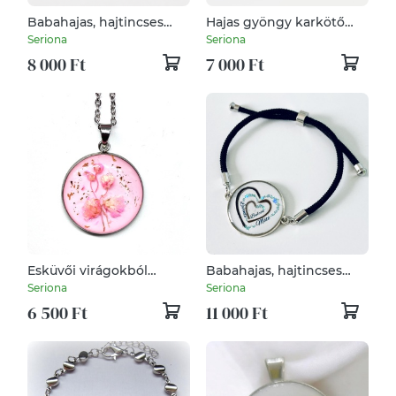
Babahajas, hajtincses
Hajas gyöngy karkötő
karkötő
kék csúszózsinórral
Seriona
Seriona
8 000 Ft
7 000 Ft
Esküvői virágokból
Babahajas, hajtincses
emlékőr medál
emlékőr karlánc
Seriona
Seriona
6 500 Ft
11 000 Ft