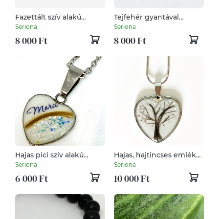
Fazettált szív alakú
Tejfehér gyantával
Pandora tipusú gyöngy,
készült emlékőr pandora
Seriona
Seriona
Babahajas, hajtincses
gyöngy (hajjal vagy
8 000 Ft
8 000 Ft
emlékőr
hamvakkal)
Hajas pici szív alakú
Hajas, hajtincses emlékőr
nemesacél medál
medál, lánc
Seriona
Seriona
6 000 Ft
10 000 Ft