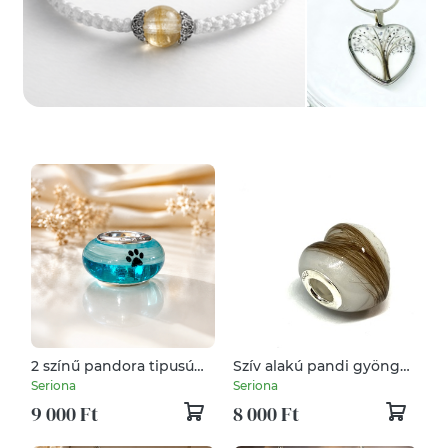
2 színű pandora tipusú
Szív alakú pandi gyöngy,
gyöngy,
gyöngyház fehér
Seriona
Seriona
kutyaszőrrel/macskaszőrr
9 000 Ft
8 000 Ft