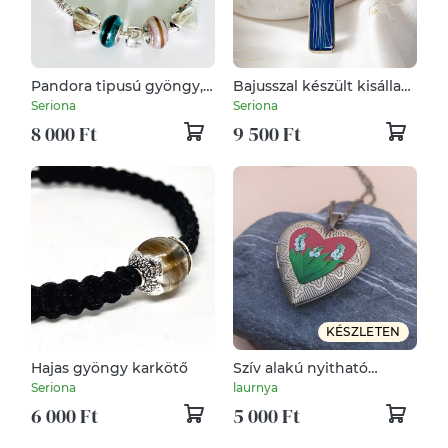
Pandora tipusú gyöngy,
Bajusszal készült kisállat
Babahajas, hajtincses
emlékőr medal
Seriona
Seriona
emlékőr
8 000 Ft
9 500 Ft
KÉSZLETEN
Hajas gyöngy karkötő
Szív alakú nyitható
emlékőr medál
Seriona
laurnya
gyöngyvirágos mintával,
6 000 Ft
5 000 Ft
titokőr medál