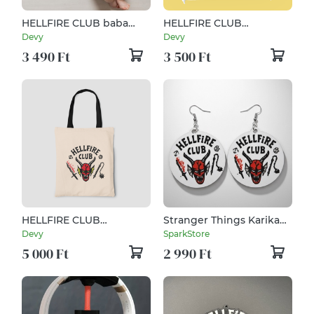
HELLFIRE CLUB baba
HELLFIRE CLUB
body
tornazsák
Devy
Devy
3 490 Ft
3 500 Ft
HELLFIRE CLUB
Stranger Things Karika
vászontáska
Fülbevaló Hellfire Club
Devy
SparkStore
Netflix Sorozatból Egyedi
5 000 Ft
2 990 Ft
Tervezésű