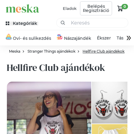
Belépés
0
Eladok
Regisztráció
Kategóriák
»
Ékszer
Táska
Ovi- és sulikezdés
Nászajándék
Meska
Stranger Things ajándékok
Hellfire Club ajándékok
Hellfire Club ajándékok