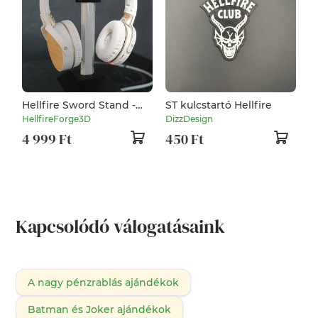
Hellfire Sword Stand -
ST kulcstartó Hellfire
kard formájú 3D
HellfireForge3D
DizzDesign
nyomtatott headset
4 999 Ft
450 Ft
tartó
Kapcsolódó válogatásaink
A nagy pénzrablás ajándékok
Batman és Joker ajándékok