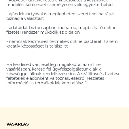
rendelési kéréseidet személyesen vele egyeztetheted
- ajándékkártyával is meglepheted szeretteid, ha rájuk
bíznád a választást
- adataidat biztonságban tudhatod, megbízható online
fizetési rendszer működik az oldalon
- nemcsak kézműves termékek online piacterét, hanem
kreatív közösséget is találsz itt
Ha kérdésed van, esetleg megakadtál az online
vásárlásban, keresd fel ügyfélszolgálatunk, akik
készséggel állnak rendelkezésedre. A szállítási és fizetési
feltételek eladónként változnak, ezekről részletes
információt a termékoldalakon találsz. "
VÁSÁRLÁS