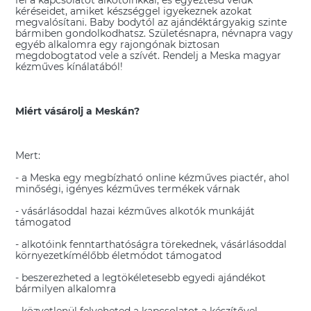
kéréseidet, amiket készséggel igyekeznek azokat
megvalósítani. Baby bodytól az ajándéktárgyakig szinte
bármiben gondolkodhatsz. Születésnapra, névnapra vagy
egyéb alkalomra egy rajongónak biztosan
megdobogtatod vele a szívét. Rendelj a Meska magyar
kézműves kínálatából!
Miért vásárolj a Meskán?
Mert:
- a Meska egy megbízható online kézműves piactér, ahol
minőségi, igényes kézműves termékek várnak
- vásárlásoddal hazai kézműves alkotók munkáját
támogatod
- alkotóink fenntarthatóságra törekednek, vásárlásoddal
környezetkímélőbb életmódot támogatod
- beszerezheted a legtökéletesebb egyedi ajándékot
bármilyen alkalomra
- közvetlenül felveheted a kapcsolatot a készítővel,