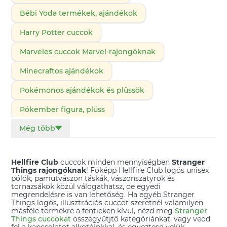
Bébi Yoda termékek, ajándékok
Harry Potter cuccok
Marveles cuccok Marvel-rajongóknak
Minecraftos ajándékok
Pokémonos ajándékok és plüssök
Pókember figura, plüss
Még több
Pókemberes játékok, ajándékok
Star Wars ajándékok
Hellfire Club
cuccok minden mennyiségben
Stranger
Stranger Things ajándékok
Things rajongóknak
! Főképp Hellfire Club logós unisex
pólók, pamutvászon táskák, vászonszatyrok és
tornazsákok közül válogathatsz, de egyedi
Superman ajándéktárgyak
megrendelésre is van lehetőség. Ha egyéb Stranger
Things logós, illusztrációs cuccot szeretnél valamilyen
Trónok harca ajándékok
másféle termékre a fentieken kívül, nézd meg
Stranger
Things cuccokat
összegyűtjtő kategóriánkat, vagy vedd
Wednesday ajándékok
fel a kapcsolatot alkotóinkkal, és egyeztesd velük