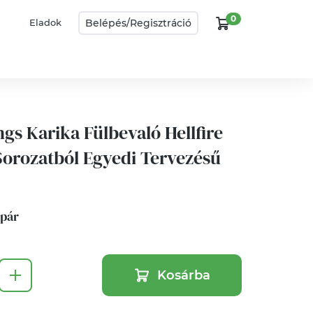
0
Belépés/
Regisztráció
Eladok
gs Karika Fülbevaló Hellfire
 Sorozatból Egyedi Tervezésű
1 pár
Kosárba