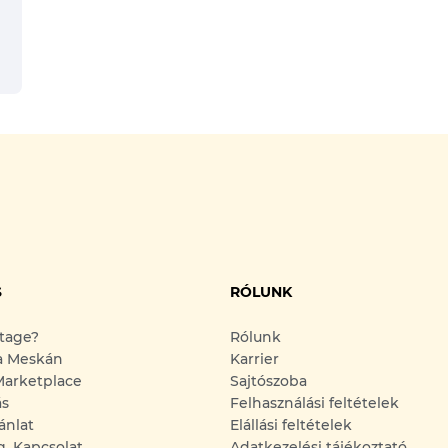
S
RÓLUNK
ntage?
Rólunk
a Meskán
Karrier
arketplace
Sajtószoba
ás
Felhasználási feltételek
ánlat
Elállási feltételek
g, Kapcsolat
Adatkezelési tájékoztató