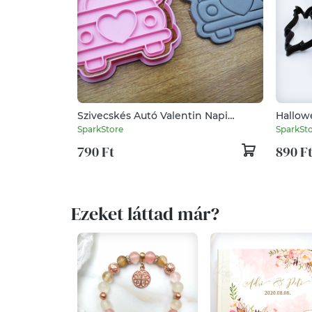
Szivecskés Autó Valentin Napi
Hallowe
Sütikiszúró Szerelmednek Párodnak
db-os
SparkStore
SparkSt
Ajándék
790 Ft
890 F
Ezeket láttad már?