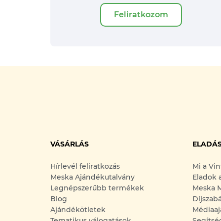
Feliratkozom
VÁSÁRLÁS
ELADÁ
Hírlevél feliratkozás
Mi a Vi
Meska Ajándékutalvány
Eladok 
Legnépszerűbb termékek
Meska M
Blog
Díjszab
Ajándékötletek
Médiaaj
Tematikus válogatások
Segítsé