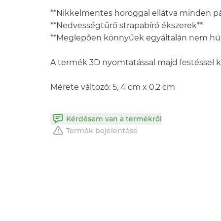
**Nikkelmentes horoggal ellátva minden pá
**Nedvességtűrő strapabíró ékszerek**
**Meglepően könnyűek egyáltalán nem húzz
A termék 3D nyomtatással majd festéssel k
Mérete változó: 5, 4 cm x 0.2 cm
Kérdésem van a termékről
Termék bejelentése