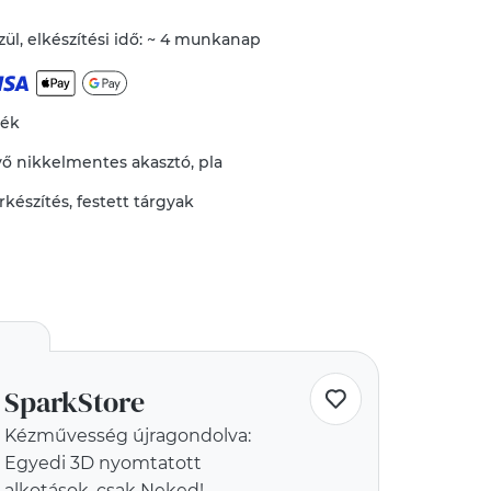
ül, elkészítési idő: ~ 4 munkanap
mék
vő
nikkelmentes akasztó
,
pla
rkészítés
,
festett tárgyak
SparkStore
Kézművesség újragondolva:
Egyedi 3D nyomtatott
alkotások, csak Neked!