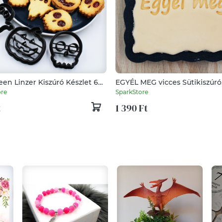
en Linzer Kiszúró Készlet 6
EGYÉL MEG vicces Sütikiszúró
Fondanthoz Keszkhez Gyurm
ore
SparkStore
t
1 390 Ft