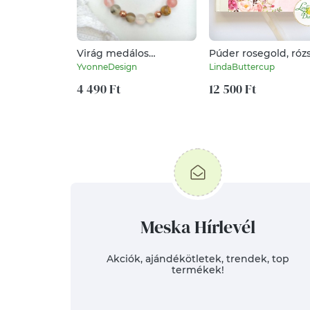
Virág medálos
Púder rosegold, róz
rózsaopál kristálykarötő
Esküvői Emlékkönyv
YvonneDesign
LindaButtercup
Vendégkönyv, köny
4 490 Ft
Esküvői vendégköny
12 500 Ft
vízfesték
Meska Hírlevél
Akciók, ajándékötletek, trendek, top
termékek!