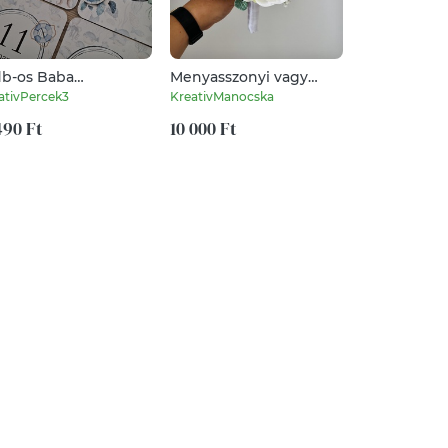
db-os Baba
Menyasszonyi vagy
Fekete zsin
rföldkő kártya,
dobócsokrok
pároskarköt
ativPercek3
KreativManocska
YvonneDesign
bakártya
szivecskéve
rtyatartóval
490 Ft
10 000 Ft
9 990 Ft