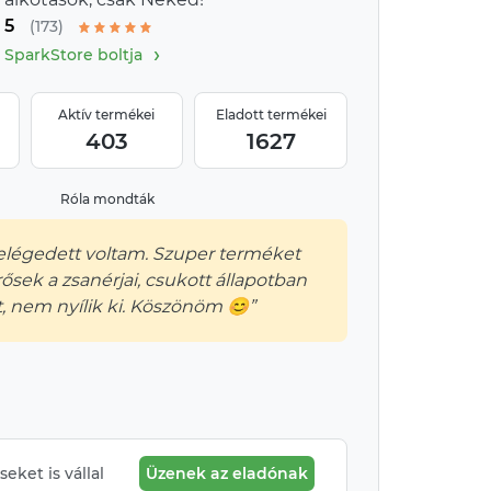
5
(173)
›
SparkStore boltja
Aktív termékei
Eladott termékei
403
1627
Róla mondták
elégedett voltam. Szuper terméket
ősek a zsanérjai, csukott állapotban
t, nem nyílik ki. Köszönöm 😊”
eket is vállal
Üzenek az eladónak