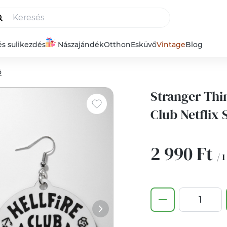
és sulikezdés
Nászajándék
Otthon
Esküvő
Vintage
Blog
ó
Stranger Thin
Club Netflix
2 990 Ft
/ 