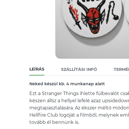
LEÍRÁS
SZÁLLÍTÁSI INFÓ
TERMÉ
Neked készül kb. 4 munkanap alatt
Ezt a Stranger Things ihlette fülbevalót csa
készen állsz a hellyel lefelé azaz upsidedo
megtapasztalására. Az ékszer méltó módon
Hellfire Club logóját a filmből, melynek e
tovább él bennünk is.