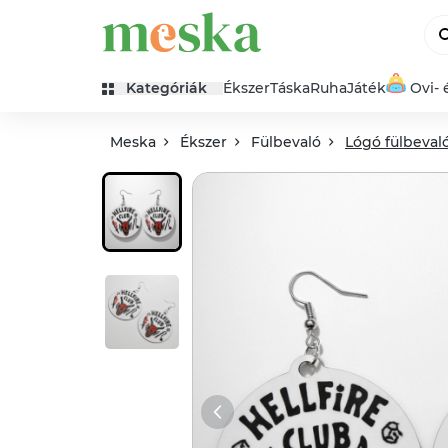
Kategóriák
Ékszer
Táska
Ruha
Játék
Ovi- 
Meska
Ékszer
Fülbevaló
Lógó fülbeval