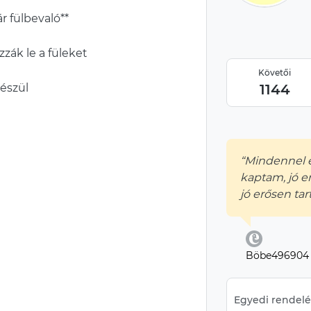
r fülbevaló**
ák le a füleket
Követői
észül
1144
“Mindennel 
kaptam, jó er
jó erősen tar
Böbe496904
Egyedi rendelés