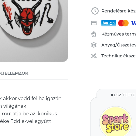
Rendelésre kész
Kézműves ter
Anyag/Összete
Technika:
éksze
KJELLEMZŐK
KÉSZÍTETTE
k akkor vedd fel ha igazán
wn világának
 mutatja be az ikonikus
mléke Eddie-vel együtt