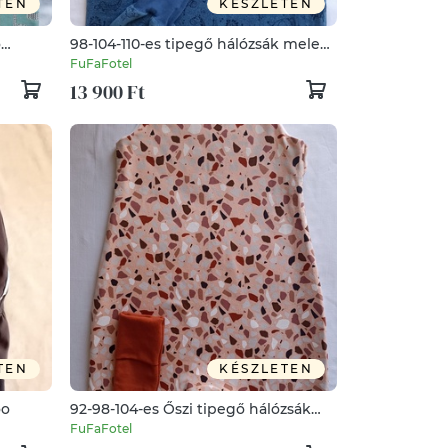
TEN
KÉSZLETEN
ő
98-104-110-es tipegő hálózsák meleg
iráf
szobába 23-25 fok
FuFaFotel
13 900 Ft
TEN
KÉSZLETEN
oo
92-98-104-es Őszi tipegő hálózsák
kétrétegű pamut ÁTMENETI terrazzo
FuFaFotel
kőmintás