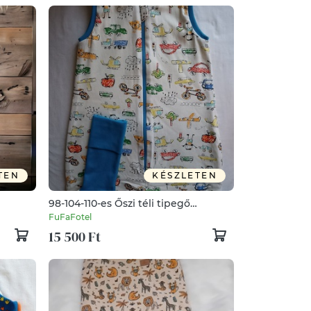
TEN
KÉSZLETEN
98-104-110-es Őszi téli tipegő
hálózsák átmeneti pamut
FuFaFotel
gyerekrajzos
15 500 Ft