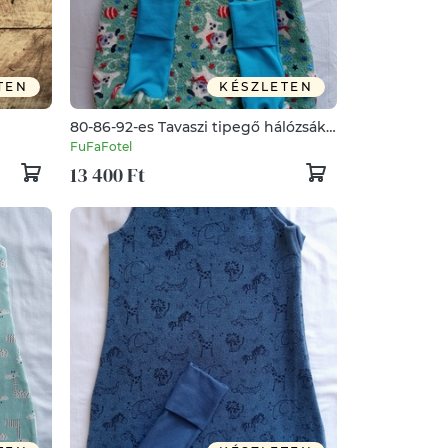
TEN
KÉSZLETEN
80-86-92-es Tavaszi tipegő hálózsák
wellsoft zöld kutyás
FuFaFotel
13 400 Ft