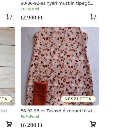
80-86-92-es nyári muszlin tipegő
hálózsák duplagéz rózsa
FuFaFotel
12 900 Ft
TEN
KÉSZLETEN
uszi
86-92-98-es Tavaszi Átmeneti őszi
tipegő hálózsák pamut 22-24 fokba
FuFaFotel
terrazzo téglavörös
16 200 Ft