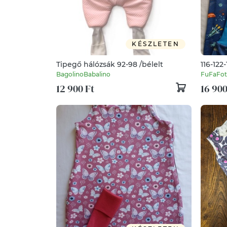
KÉSZLETEN
Tipegő hálózsák 92-98 /bélelt
116-122
hálózs
BagolinoBabalino
FuFaFot
űrhajó
12 900 Ft
16 900