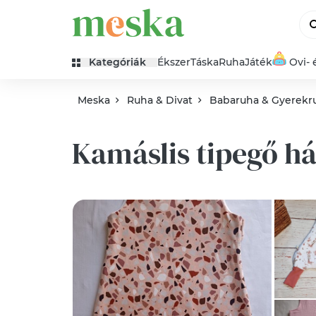
Kategóriák
Ékszer
Táska
Ruha
Játék
Ovi- 
Meska
Ruha & Divat
Babaruha & Gyerekr
Kamáslis tipegő h