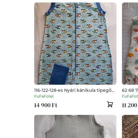
116-122-128-es Nyári kánikula tipegő
62 68 7
hálózsák vékonyabb mint a muszlin
128 134
FuFaFotel
FuFaFot
helikopter
Átmene
14 900 Ft
11 200
hálózs