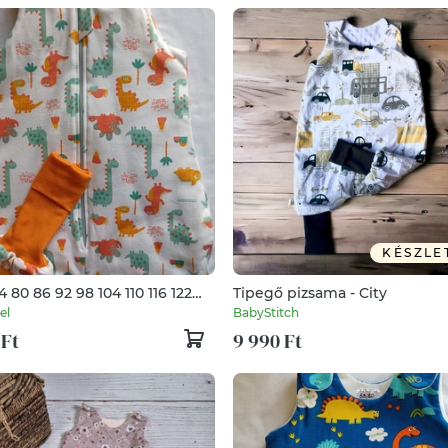
KÉSZLE
4 80 86 92 98 104 110 116 122
Tipegő pizsama - City
 140 146 152 Tavaszi Őszi
el
BabyStitch
ti nyári pamut tipegő
 Ft
9 990 Ft
ák dínós