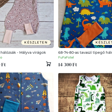
KÉSZLETEN
KÉSZLE
hálózsák - Mályva virágok
68-74-80-as tavaszi tipegő há
átmenti pamut kék dínós
no
FuFaFotel
 Ft
14 300 Ft