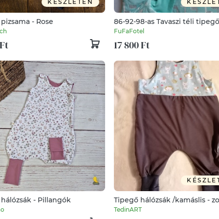
KÉSZLETEN
KÉSZLE
 pizsama - Rose
86-92-98-as Tavaszi téli tipeg
hálózsák 20-22 fokba menta zs
tch
FuFaFotel
Ft
17 800 Ft
KÉSZLE
hálózsák - Pillangók
Tipegő hálózsák /kamáslis - z
no
TedinART