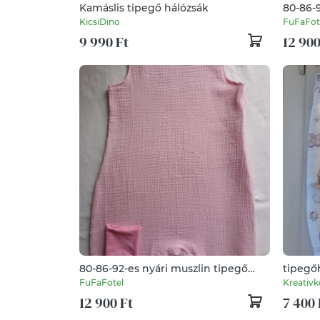
Kamáslis tipegő hálózsák
80-86-
nyári 
KicsiDino
FuFaFot
9 990 Ft
12 900
80-86-92-es nyári muszlin tipegő
tipegő
hálózsák duplagéz halvány lilásrózsa
FuFaFotel
Kreativk
12 900 Ft
7 400 