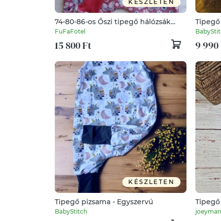
KÉSZLETEN
74-80-86-os Őszi tipegő hálózsák
Tipegő
átmeneti 21-23 fokba mályva
FuFaFotel
BabySti
pillangós
15 800 Ft
9 990 
KÉSZLETEN
Tipegő pizsama - Egyszervú
Tipegő 
BabyStitch
joeyma