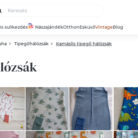
és sulikezdés
Nászajándék
Otthon
Esküvő
Vintage
Blog
uha
Tipegőhálózsák
Kamáslis tipegő hálózsák
álózsák