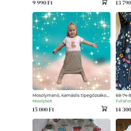
9 990 Ft
13 790
Mosolymanó, kamáslis tipegőzsákok
68-74-8
hímzett plüssmaci mintával
hálózsá
Mosolybolt
FuFaFot
madárk
15 000 Ft
14 300