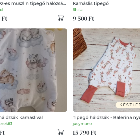
92-es muszlin tipegő hálózsák
Kamáslis tipegő
duplagéz pamut dínós
el
Shilla
 Ft
9 500 Ft
KÉSZLE
hálózsák kamáslival
Tipegő hálózsák - Balerina ny
ezek63
joeymano
Ft
15 790 Ft