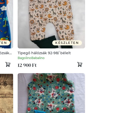
TEN
KÉSZLETEN
lózsák
Tipegő hálózsák 92-98/ bélelt
BagolinoBabalino
12 900 Ft