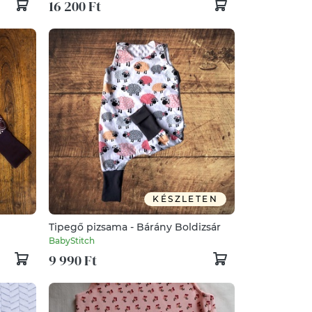
16 200 Ft
KÉSZLETEN
Tipegő pizsama - Bárány Boldizsár
BabyStitch
9 990 Ft