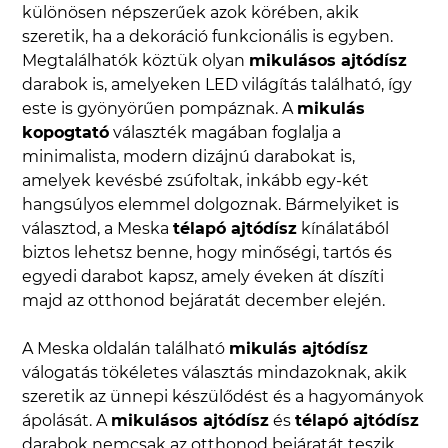
különösen népszerűek azok körében, akik
szeretik, ha a dekoráció funkcionális is egyben.
Megtalálhatók köztük olyan
mikulásos ajtódísz
darabok is, amelyeken LED világítás található, így
este is gyönyörűen pompáznak. A
mikulás
kopogtató
választék magában foglalja a
minimalista, modern dizájnú darabokat is,
amelyek kevésbé zsúfoltak, inkább egy-két
hangsúlyos elemmel dolgoznak. Bármelyiket is
választod, a Meska
télapó ajtódísz
kínálatából
biztos lehetsz benne, hogy minőségi, tartós és
egyedi darabot kapsz, amely éveken át díszíti
majd az otthonod bejáratát december elején.
A Meska oldalán található
mikulás ajtódísz
válogatás tökéletes választás mindazoknak, akik
szeretik az ünnepi készülődést és a hagyományok
ápolását. A
mikulásos ajtódísz
és
télapó ajtódísz
darabok nemcsak az otthonod bejáratát teszik