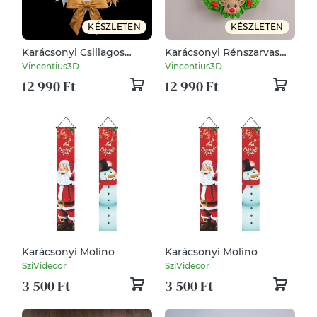
KÉSZLETEN
KÉSZLETEN
Karácsonyi Csillagos
Karácsonyi Rénszarvas
Ajtódísz és Kopogtató
Ajtódísz és Kopogtató
Vincentius3D
Vincentius3D
12 990 Ft
12 990 Ft
Karácsonyi Molino
Karácsonyi Molino
SziVidecor
SziVidecor
3 500 Ft
3 500 Ft