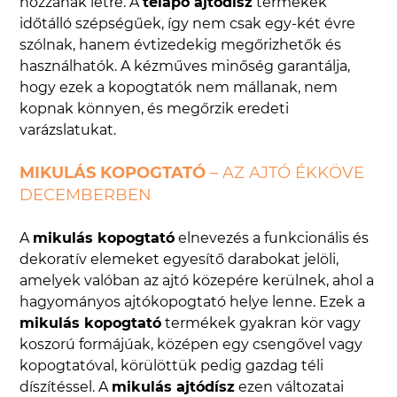
hozzanak létre. A
télapó ajtódísz
termékek
időtálló szépségűek, így nem csak egy-két évre
szólnak, hanem évtizedekig megőrizhetők és
használhatók. A kézműves minőség garantálja,
hogy ezek a kopogtatók nem mállanak, nem
kopnak könnyen, és megőrzik eredeti
varázslatukat.
MIKULÁS KOPOGTATÓ
– AZ AJTÓ ÉKKÖVE
DECEMBERBEN
A
mikulás kopogtató
elnevezés a funkcionális és
dekoratív elemeket egyesítő darabokat jelöli,
amelyek valóban az ajtó közepére kerülnek, ahol a
hagyományos ajtókopogtató helye lenne. Ezek a
mikulás kopogtató
termékek gyakran kör vagy
koszorú formájúak, középen egy csengővel vagy
kopogtatóval, körülöttük pedig gazdag téli
díszítéssel. A
mikulás ajtódísz
ezen változatai