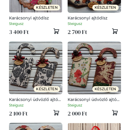
KÉSZLETEN
KÉSZLETEN
Karácsonyi ajtódísz
Karácsonyi ajtódísz
Steigusz
Steigusz
3 400 Ft
2 700 Ft
KÉSZLETEN
KÉSZLETEN
Karácsonyi üdvözlő ajtóra
Karácsonyi üdvözlő ajtóra
(2 darabos szett)
(2 darabos szett)
Steigusz
Steigusz
2 100 Ft
2 000 Ft