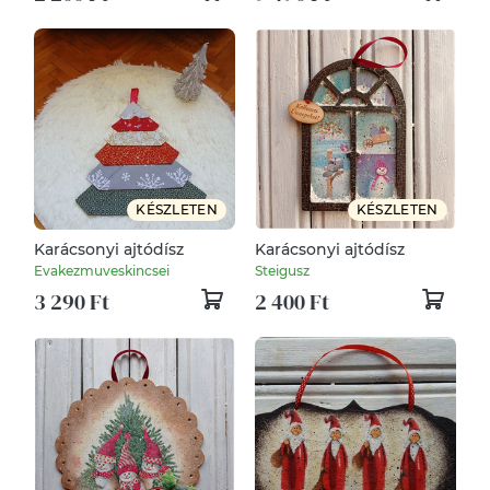
KÉSZLETEN
KÉSZLETEN
Karácsonyi ajtódísz
Karácsonyi ajtódísz
Evakezmuveskincsei
Steigusz
3 290 Ft
2 400 Ft