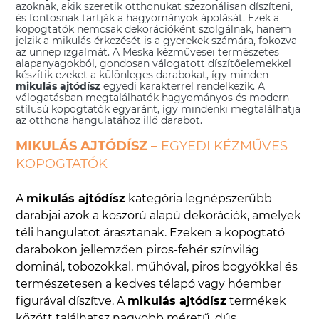
azoknak, akik szeretik otthonukat szezonálisan díszíteni,
és fontosnak tartják a hagyományok ápolását. Ezek a
kopogtatók nemcsak dekorációként szolgálnak, hanem
jelzik a mikulás érkezését is a gyerekek számára, fokozva
az ünnep izgalmát. A Meska kézművesei természetes
alapanyagokból, gondosan válogatott díszítőelemekkel
készítik ezeket a különleges darabokat, így minden
mikulás ajtódísz
egyedi karakterrel rendelkezik. A
válogatásban megtalálhatók hagyományos és modern
stílusú kopogtatók egyaránt, így mindenki megtalálhatja
az otthona hangulatához illő darabot.
MIKULÁS AJTÓDÍSZ
– EGYEDI KÉZMŰVES
KOPOGTATÓK
A
mikulás ajtódísz
kategória legnépszerűbb
darabjai azok a koszorú alapú dekorációk, amelyek
téli hangulatot árasztanak. Ezeken a kopogtató
darabokon jellemzően piros-fehér színvilág
dominál, tobozokkal, műhóval, piros bogyókkal és
természetesen a kedves télapó vagy hóember
figurával díszítve. A
mikulás ajtódísz
termékek
között találhatsz nagyobb méretű, dús