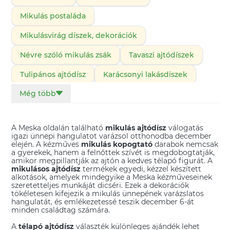
Mikulás postaláda
Mikulásvirág díszek, dekorációk
Névre szóló mikulás zsák
Tavaszi ajtódíszek
Tulipános ajtódísz
Karácsonyi lakásdíszek
Még több
Karácsonyi manók, figurák
Mikulás ajándékok
Mikulás beltéri dekoráció
A Meska oldalán található
mikulás ajtódísz
válogatás
Mikulás csizma és zokni
igazi ünnepi hangulatot varázsol otthonodba december
elején. A kézműves
mikulás kopogtató
darabok nemcsak
a gyerekek, hanem a felnőttek szívét is megdobogtatják,
Mikulás kézműves ötletek, ajándékok, dekorációk
amikor megpillantják az ajtón a kedves télapó figurát. A
mikulásos ajtódísz
termékek egyedi, kézzel készített
Mikulás zsák
alkotások, amelyek mindegyike a Meska kézműveseinek
szeretetteljes munkáját dicséri. Ezek a dekorációk
tökéletesen kifejezik a mikulás ünnepének varázslatos
hangulatát, és emlékezetessé teszik december 6-át
minden családtag számára.
A
télapó ajtódísz
választék különleges ajándék lehet