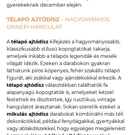
gyerekeknek december elején.
TÉLAPÓ AJTÓDÍSZ
– HAGYOMÁNYOS
ÜNNEPI HANGULAT
A
télapó ajtódísz
kifejezés a hagyományosabb,
klasszikusabb stílusú kopogtatókat takarja,
amelyek inkább a télapós legendák és mesék
világát idézik. Ezeken a darabokon gyakran
láthatunk piros köpenyes, fehér szakállú télapó
figurát, aki zsákkal vagy ajándékokkal érkezik. A
télapó ajtódísz
választékban találhatók fa
alapanyagú kopogtatók is, amelyeket kézzel
festettek és díszítettek, így rusztikus, vintage
hangulatot árasztanak. Sokan szeretik ezeket a
mikulás ajtódísz
darabokat kombinálni más téli
dekorációkkal, például fenyőágakkal, gyertyákkal
vagy ablakdíszekkel, hogy egységes megjelenést