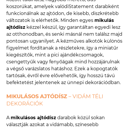
koszorúkat, amelyek valódiStatement darabként
funkcionálnak az ajtódon, de kisebb, diszkrétebb
változatok is elérhetők. Minden egyes
mikulás
ajtódísz
kézzel készül, így garantáltan egyedi lesz
az otthonodban, és senki másnál nem találsz majd
pontosan ugyanilyet. A kézműves alkotók különös
figyelmet fordítanak a részletekre, így a miniatűr
kiegészítők, mint a pici ajándékcsomagok,
csengettyűk vagy fenyőágak mind hozzájárulnak
a végső varázslatos hatáshoz. Ezek a kopogtatók
tartósak, évről évre elővehetők, így hosszú távú
befektetést jelentenek az ünnepi dekorációdban.
MIKULÁSOS AJTÓDÍSZ
– VIDÁM TÉLI
DEKORÁCIÓK
A
mikulásos ajtódísz
darabok közül sokan
választják azokat a vidámabb, színesebb