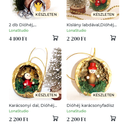
KÉSZLETEN
KÉSZLETEN
2 db Dióhéj,
Kislány labdával,Dióhéj
karácsonyfadísz
karácsonyfadísz
LonaStudio
LonaStudio
diótörő(2 db egy
4 100 Ft
2 200 Ft
csomag)
KÉSZLETEN
KÉSZLETEN
Karácsonyi dal, Dióhéj
Dióhéj karácsonyfadísz
karácsonyfadísz
LonaStudio
LonaStudio
2 200 Ft
2 200 Ft