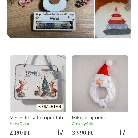
KÉSZLETEN
Mesés téli ajtókopogtató
Mikulás ajtódísz
AnnaDekor
CrealityGifts
2 190 Ft
3 990 Ft