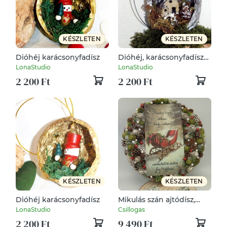
KÉSZLETEN
KÉSZLETEN
Dióhéj karácsonyfadísz
Dióhéj, karácsonyfadísz
Erdei házikó 2
LonaStudio
LonaStudio
2 200 Ft
2 200 Ft
KÉSZLETEN
KÉSZLETEN
Dióhéj karácsonyfadísz
Mikulás szán ajtódísz,
nagy 29 cm
LonaStudio
Csillogas
2 200 Ft
9 490 Ft