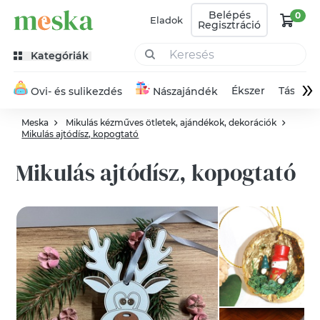
Belépés
0
Eladok
Regisztráció
Kategóriák
»
Ékszer
Táska
Ovi- és sulikezdés
Nászajándék
Meska
Mikulás kézműves ötletek, ajándékok, dekorációk
Mikulás ajtódísz, kopogtató
Mikulás ajtódísz, kopogtató