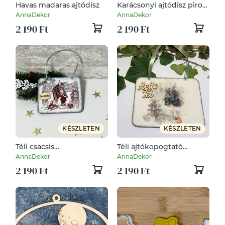
Havas madaras ajtódísz
Karácsonyi ajtódísz piros
szalaggal
AnnaDekor
AnnaDekor
2 190 Ft
2 190 Ft
KÉSZLETEN
KÉSZLETEN
Téli csacsis
Téli ajtókopogtató
ajtókopogtató
rókával
AnnaDekor
AnnaDekor
2 190 Ft
2 190 Ft