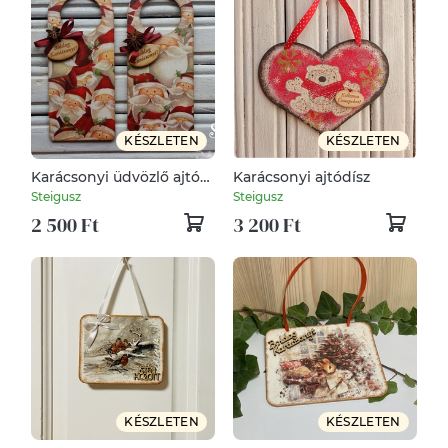
KÉSZLETEN
KÉSZLETEN
Karácsonyi üdvözlő ajtóra
Karácsonyi ajtódísz
(2 darabos szett)
Steigusz
Steigusz
2 500 Ft
3 200 Ft
KÉSZLETEN
KÉSZLETEN