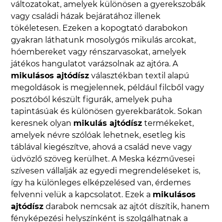
változatokat, amelyek különösen a gyerekszobák
vagy családi házak bejáratához illenek
tökéletesen. Ezeken a kopogtató darabokon
gyakran láthatunk mosolygós mikulás arcokat,
hóembereket vagy rénszarvasokat, amelyek
játékos hangulatot varázsolnak az ajtóra. A
mikulásos ajtódísz
választékban textil alapú
megoldások is megjelennek, például filcből vagy
posztóból készült figurák, amelyek puha
tapintásúak és különösen gyerekbarátok. Sokan
keresnek olyan
mikulás ajtódísz
termékeket,
amelyek névre szólóak lehetnek, esetleg kis
táblával kiegészítve, ahová a család neve vagy
üdvözlő szöveg kerülhet. A Meska kézművesei
szívesen vállalják az egyedi megrendeléseket is,
így ha különleges elképzelésed van, érdemes
felvenni velük a kapcsolatot. Ezek a
mikulásos
ajtódísz
darabok nemcsak az ajtót díszítik, hanem
fényképezési helyszínként is szolgálhatnak a