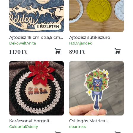
KÉSZLETEN
Ajtódísz 18 cm x 25,5 cm -
Ajtódísz sütikiszúró
Mikulás Szarvasokkal -
DekoweltAnita
H3DAjandek
Karácsonyi Ajtó
1 170 Ft
890 Ft
Dekoráció Fából (Advent
– Dekorációk és
Kiegészítők)
Karácsonyi horgolt
Csillogós Matrica -
ajtódísz
Karácsonyi Mr.
ColourfulOddity
doartress
Chamberlin