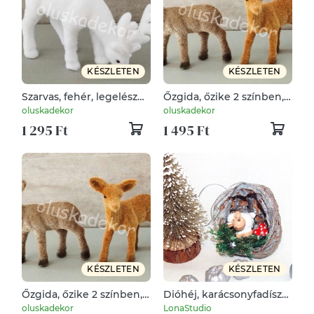
KÉSZLETEN
KÉSZLETEN
Szarvas, fehér, legelésző,
Őzgida, őzike 2 színben,
karácsonyi, adventi
karácsonyi, adventi
oluskadekor
oluskadekor
dekorációs figura,
dekorációs figura,
1 295 Ft
1 495 Ft
flokkolt, 12cm
flokkolt, 12cm
KÉSZLETEN
KÉSZLETEN
Őzgida, őzike 2 színben,
Dióhéj, karácsonyfadísz
karácsonyi, adventi
bárányka
oluskadekor
LonaStudio