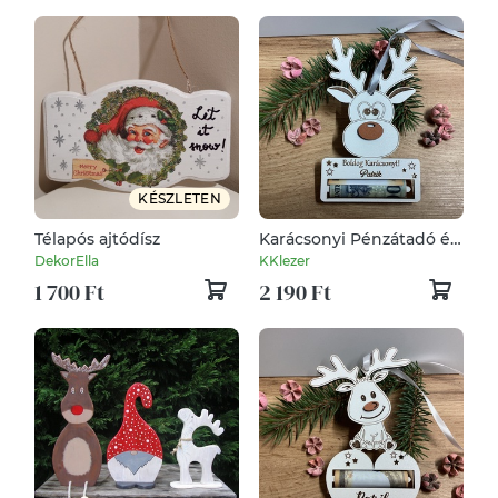
KÉSZLETEN
Télapós ajtódísz
Karácsonyi Pénzátadó és
karácsonyfa dísz
DekorElla
KKlezer
"RUDOLF"
1 700 Ft
2 190 Ft