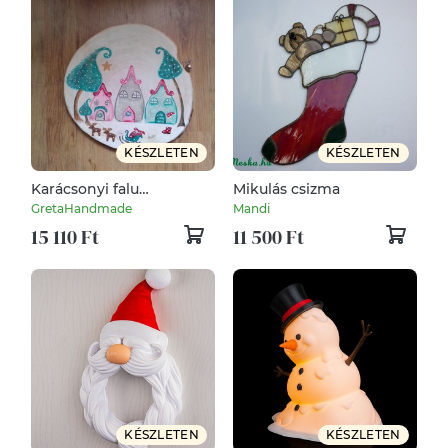
KÉSZLETEN
KÉSZLETEN
Karácsonyi falu
Mikulás csizma
haranggal falapra festve
GretaHandmade
Mandi
kopogtató
15 110 Ft
11 500 Ft
KÉSZLETEN
KÉSZLETEN