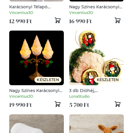
Karácsonyi Télapó
Nagy Színes Karácsonyi
Ajtódísz és Kopogtató
Hóemberes Lámpa Led
Vincentius3D
Vincentius3D
Világítással
12 990 Ft
16 990 Ft
KÉSZLETEN
KÉSZLETEN
Nagy Színes Karácsonyi
3 db Dióhéj,
Manó Lámpás Led
karácsonyfadísz (3 db
Vincentius3D
LonaStudio
Világítással
egy csomag)
19 990 Ft
5 700 Ft