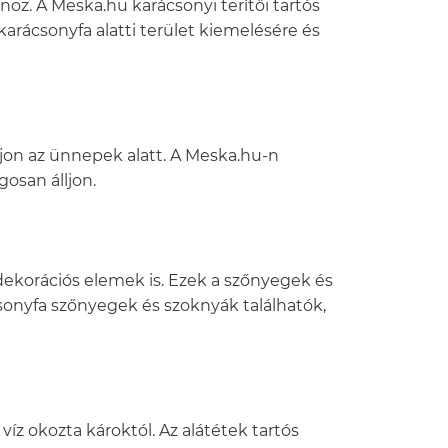
nöz. A Meska.hu karácsonyi terítői tartós
rácsonyfa alatti terület kiemelésére és
lljon az ünnepek alatt. A Meska.hu-n
osan álljon.
ekorációs elemek is. Ezek a szőnyegek és
ácsonyfa szőnyegek és szoknyák találhatók,
íz okozta károktól. Az alátétek tartós