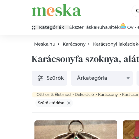
Kategóriák
Ékszer
Táska
Ruha
Játék
Ovi- 
Meska.hu
Karácsony
Karácsonyi lakásdek
Karácsonyfa szoknya, alá
Szűrők
Árkategória
Szűrők törlése