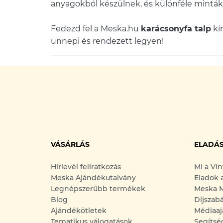
anyagokból készülnek, és különféle mintá
Fedezd fel a Meska.hu
karácsonyfa talp
kín
ünnepi és rendezett legyen!
VÁSÁRLÁS
ELADÁ
Hírlevél feliratkozás
Mi a Vi
Meska Ajándékutalvány
Eladok 
Legnépszerűbb termékek
Meska M
Blog
Díjszab
Ajándékötletek
Médiaaj
Tematikus válogatások
Segítsé