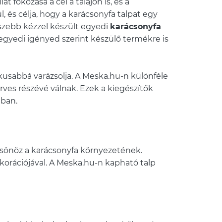
fokozása a cél a talajon is, és a
l, és célja, hogy a karácsonyfa talpat egy
 szebb kézzel készült egyedi
karácsonyfa
 egyedi igényed szerint készülő termékre is
tikusabbá varázsolja. A Meska.hu-n különféle
rves részévé válnak. Ezek a kiegészítők
dban.
lcsönöz a karácsonyfa környezetének.
orációjával. A Meska.hu-n kapható talp