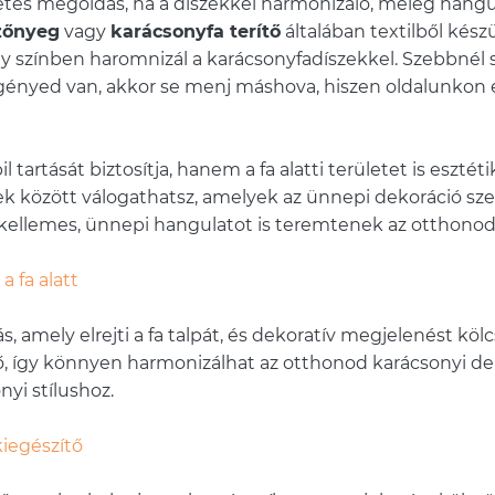
tes megoldás, ha a díszekkel harmonizáló, meleg hangulat 
zőnyeg
vagy
karácsonyfa terítő
általában textilből készü
ly színben haromnizál a karácsonyfadíszekkel. Szebbnél
is igényed van, akkor se menj máshova, hiszen oldalunkon
 tartását biztosítja, hanem a fa alatti területet is eszté
tek között válogathatsz, amelyek az ünnepi dekoráció sze
kellemes, ünnepi hangulatot is teremtenek az otthono
 fa alatt
 amely elrejti a fa talpát, és dekoratív megjelenést kö
, így könnyen harmonizálhat az otthonod karácsonyi dek
nyi stílushoz.
kiegészítő