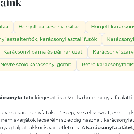
saink
alka
Horgolt karácsonyi csillag
Horgolt karácsony
yi asztalterítők, karácsonyi asztali futók
Karácsonyi
Karácsonyi párna és párnahuzat
Karácsonyi szarv
Névre szóló karácsonyi gömb
Retro karácsonyfadís
ácsonyfa talp
kiegészítők a Meska.hu-n, hogy a fa alatti
l évre a karácsonyfátokat? Szép, kézzel készült, esetleg
ost nem akarjátok lecserélni az eddig használt karácson
yag talpat, akkor is van ötletünk. A
karácsonyfa alátét