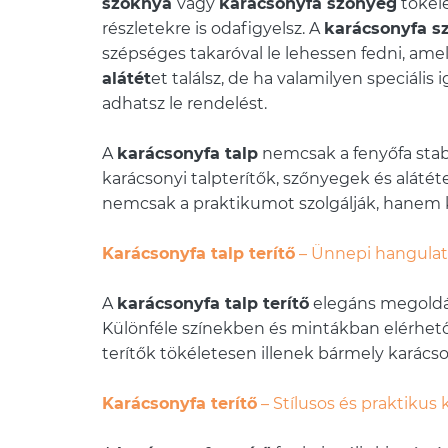
szoknya
vagy
karácsonyfa szőnyeg
tökéle
részletekre is odafigyelsz. A
karácsonyfa s
szépséges takaróval le lehessen fedni, ame
alátét
et találsz, de ha valamilyen speciál
adhatsz le rendelést.
A
karácsonyfa talp
nemcsak a fenyőfa stabil
karácsonyi talpterítők, szőnyegek és aláté
nemcsak a praktikumot szolgálják, hanem 
Karácsonyfa talp terítő
– Ünnepi hangulat a
A
karácsonyfa talp terítő
elegáns megoldás,
Különféle színekben és mintákban elérhető
terítők tökéletesen illenek bármely karácso
Karácsonyfa terítő
– Stílusos és praktikus 