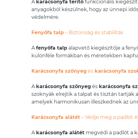
A
karácsonyfa terítő
funkcionális kiegészít
anyagokból készülnek, hogy az ünnepi idős
védelmére.
Fenyőfa talp
– Biztonság és stabilitás
A
fenyőfa talp
alapvető kiegészítője a fenyő
különféle formákban és méretekben kapható
Karácsonyfa szőnyeg
és
karácsonyfa szo
A
karácsonyfa szőnyeg
és
karácsonyfa s
szoknyák elrejtik a talpat és tisztán tartjá
amelyek harmonikusan illeszkednek az ünn
Karácsonyfa alátét
– Védje meg a padlót és
A
karácsonyfa alátét
megvédi a padlót a ka