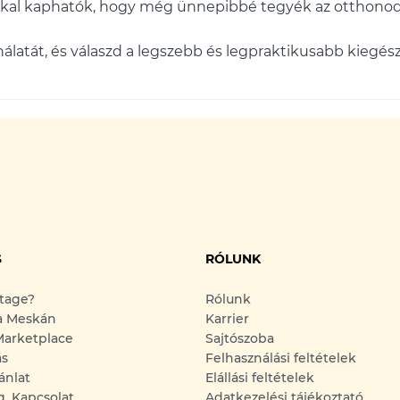
kkal kaphatók, hogy még ünnepibbé tegyék az otthonod
álatát, és válaszd a legszebb és legpraktikusabb kiegészí
S
RÓLUNK
ntage?
Rólunk
a Meskán
Karrier
arketplace
Sajtószoba
ás
Felhasználási feltételek
ánlat
Elállási feltételek
g, Kapcsolat
Adatkezelési tájékoztató