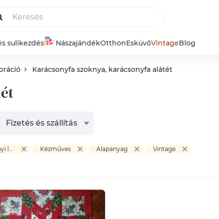
és sulikezdés
Nászajándék
Otthon
Esküvő
Vintage
Blog
oráció
Karácsonyfa szoknya, karácsonyfa alátét
tét
Fizetés és szállítás
Otthon & Életmód > Dekoráció > Karácsony > Karácsonyi lakásdekoráció > Karácsonyfa szoknya, karácsonyfa alátét
Kézműves
Alapanyag
Vintage