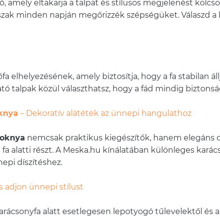
ő, amely eltakarja a talpat és stílusos megjelenést kölcsö
zak minden napján megőrizzék szépségüket. Válaszd a ka
fa elhelyezésének, amely biztosítja, hogy a fa stabilan á
 talpak közül választhatsz, hogy a fád mindig biztonság
knya
– Dekoratív alátétek az ünnepi hangulathoz
zoknya
nemcsak praktikus kiegészítők, hanem elegáns d
k a fa alatti részt. A Meska.hu kínálatában különleges kar
epi díszítéshez.
 adjon ünnepi stílust
rácsonyfa alatt esetlegesen lepotyogó tűlevelektől és a v