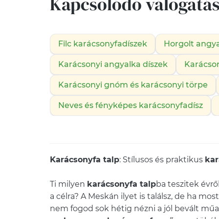
Kapcsolódó válogatá
Filc karácsonyfadíszek
Horgolt angy
Karácsonyi angyalka díszek
Karácson
Karácsonyi gnóm és karácsonyi törpe
Neves és fényképes karácsonyfadísz
Karácsonyfa talp
: Stílusos és praktikus
kar
Ti milyen
karácsonyfa talp
ba teszitek évrő
a célra? A Meskán ilyet is találsz, de ha m
nem fogod sok hétig nézni a jól bevált műan