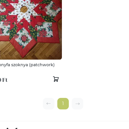
onyfa szoknya (patchwork)
 Ft
1