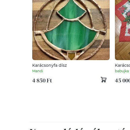
Karácsonyfa dísz
Karács
Mandi
babujka
4 850 Ft
45 000