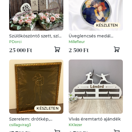
KÉSZLETEN
Szülőköszöntő szett, szív
Üveglencsés medál
alakú virág boxokkal,
Renoir "Vidéki tánc" c.
PDorci
Millefleur
felirattal, bortartókkal -
képével
25 000 Ft
2 500 Ft
"Az első tánc!" mintával
KÉSZLETEN
Szerelem: drótkép,
Vívás éremtartó ajándék
fekete, arany rózsás,
csillagvirag3
KKlezer
régies fa keretben, új,