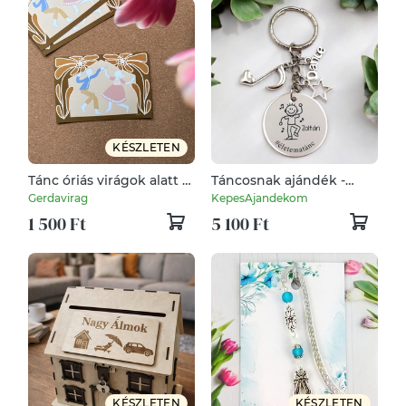
KÉSZLETEN
Tánc óriás virágok alatt -
Táncosnak ajándék -
képeslap, print
táncos kulcstartó
Gerdavirag
KepesAjandekom
grafikával, egyedi névvel,
1 500 Ft
5 100 Ft
felirattal
KÉSZLETEN
KÉSZLETEN