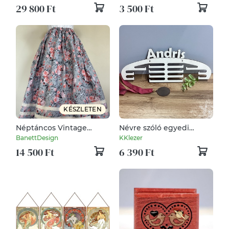
kalocsai hímzéssel
kézzel szegve
29 800 Ft
3 500 Ft
KÉSZLETEN
Néptáncos Vintage
Névre szóló egyedi
szoknya
éremtartó ajándék
BanettDesign
KKlezer
14 500 Ft
6 390 Ft