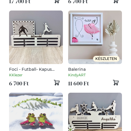
17 700 Ft
6 700 Ft
egyedi, kézműves
termék
KÉSZLETEN
Foci - Futball- Kapus
Balerina
Éremtartó
KKlezer
KindyART
6 700 Ft
11 600 Ft