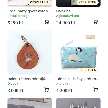
KÉSZLETEN
KÉSZLETEN
Erdei party gyerekszoba,
Balerina
óvodai poszter, jazz band
CristalloDesign
AgiBookWizard
falikép szett 3 db
5 190 Ft
24 900 Ft
KÉSZLETEN
Balett táncos mintájú
Táncoló kislány a réten
kulcstartó
az erdő állataival mintás
Diobolt
Artiroka
irattartó pénztárca -
3 000 Ft
4 200 Ft
Artiroka design