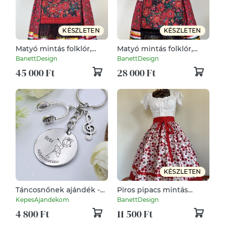
KÉSZLETEN
KÉSZLETEN
Matyó mintás folklór,
Matyó mintás folklór,
néptáncos szoknya
néptáncos szoknya
BanettDesign
BanettDesign
45 000 Ft
28 000 Ft
KÉSZLETEN
Táncosnőnek ajándék -
Piros pipacs mintás
táncosnő kulcstartó
néptáncos szoknya
KepesAjandekom
BanettDesign
grafikával, egyedi névvel,
4 800 Ft
11 500 Ft
felirattal