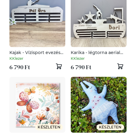
Kajak - Vízisport evezés
Karika - légtorna aerial
éremtartó ajándék
éremtartó ajándék
KKlezer
KKlezer
6 790 Ft
6 790 Ft
KÉSZLETEN
KÉSZLETEN