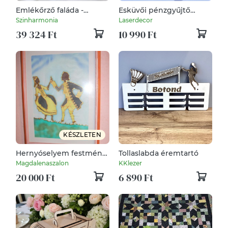
Emlékőrző faláda -
Esküvői pénzgyűjtő
Balerina (névre szóló
házikó
Szinharmonia
Laserdecor
kincsesláda és
39 324 Ft
10 990 Ft
tárolóláda)
KÉSZLETEN
Hernyóselyem festmény,
Tollaslabda éremtartó
Táncoló vidám pár.
Magdalenaszalon
KKlezer
20 000 Ft
6 890 Ft