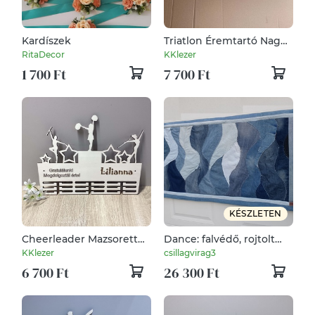
Kardíszek
Triatlon Éremtartó Nagy
60 x 31 cm
RitaDecor
KKlezer
1 700 Ft
7 700 Ft
KÉSZLETEN
Cheerleader Mazsorett
Dance: falvédő, rojtolt
Majorette Éremtartó
farmer patchwork, puha
KKlezer
csillagvirag3
és vastag, 200x70 cm. Új,
6 700 Ft
26 300 Ft
egyedi, kézműves
termék