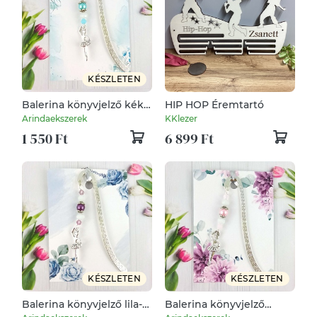
KÉSZLETEN
Balerina könyvjelző kék-
HIP HOP Éremtartó
fehér gyöngyökkel –
Arindaekszerek
KKlezer
elegáns ajándék
1 550 Ft
6 899 Ft
táncosoknak, balett
rajongóknak
KÉSZLETEN
KÉSZLETEN
Balerina könyvjelző lila-
Balerina könyvjelző
fehér gyöngyökkel –
rózsaszín-fehér