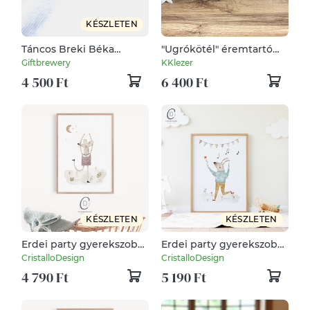
KÉSZLETEN
Táncos Breki Béka
"Ugrókötél" éremtartó
fülbevaló
ajándék
Giftbrewery
KKlezer
4 500 Ft
6 400 Ft
KÉSZLETEN
KÉSZLETEN
Erdei party gyerekszoba,
Erdei party gyerekszoba,
óvodai poszter, erdei
óvodai poszter, erdei
CristalloDesign
CristalloDesign
állatos falikép szett 3 db
állatos falikép szett 3 db
4 790 Ft
5 190 Ft