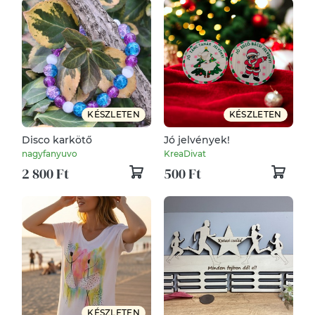
KÉSZLETEN
KÉSZLETEN
Disco karkötő
Jó jelvények!
nagyfanyuvo
KreaDivat
2 800 Ft
500 Ft
KÉSZLETEN