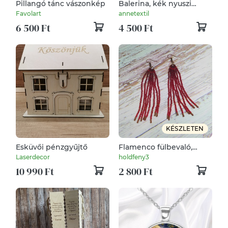
Pillangó tánc vászonkép
Balerina, kék nyuszi
tütüben
Favolart
annetextil
6 500 Ft
4 500 Ft
KÉSZLETEN
Esküvői pénzgyűjtő
Flamenco fülbevaló,
gyöngy, gyöngyékszer,
Laserdecor
holdfeny3
gyöngy fülbevaló,
10 990 Ft
2 800 Ft
névnap, születésnap,
Karácsony, Télapó,
Nőnap, Húsvét