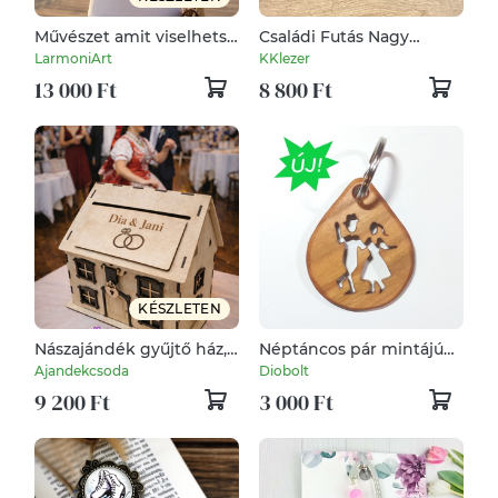
Művészet amit viselhetsz.
Családi Futás Nagy
Szabad kézzel festett női
Éremtartó 60 x 31 cm
LarmoniArt
KKlezer
absztrakt póló
13 000 Ft
8 800 Ft
KÉSZLETEN
Nászajándék gyűjtő ház,
Néptáncos pár mintájú
esküvői pénzgyűjtő ház,
kulcstartó
Ajandekcsoda
Diobolt
névre szólóan, dátummal
9 200 Ft
3 000 Ft