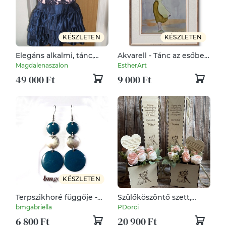
KÉSZLETEN
KÉSZLETEN
Elegáns alkalmi, tánc,
Akvarell - Tánc az esőben
menyecske ruha, 38-42
(2021.)
Magdalenaszalon
EstherArt
49 000 Ft
9 000 Ft
KÉSZLETEN
Terpszikhoré függője -
Szülőköszöntő szett,
alpakka és tűzzománc
virág boxok, gravírozott
bmgabriella
PDorci
fülbevaló nemesacél
díszdobozban, felirattal,
6 800 Ft
20 900 Ft
akasztón
bortartókkal - "Az első