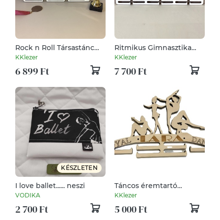
Rock n Roll Társastánc
Ritmikus Gimnasztika
éremtartó ajándék
éremtartó
KKlezer
KKlezer
6 899 Ft
7 700 Ft
KÉSZLETEN
I love ballet...... neszi
Táncos éremtartó
névrszólóan
VODIKA
KKlezer
2 700 Ft
5 000 Ft