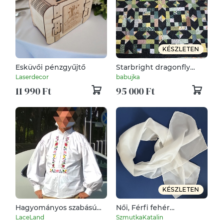
KÉSZLETEN
Esküvői pénzgyűjtő
Starbright dragonfly
dance (Csillagfényes
Laserdecor
babujka
szitakötő tánc)
11 990 Ft
95 000 Ft
patchwork ágytakaró,
takaró
KÉSZLETEN
Hagyományos szabású
Női, Férfi fehér
hímzett paraszting,
hernyóselyem sál -
LaceLand
SzmutkaKatalin