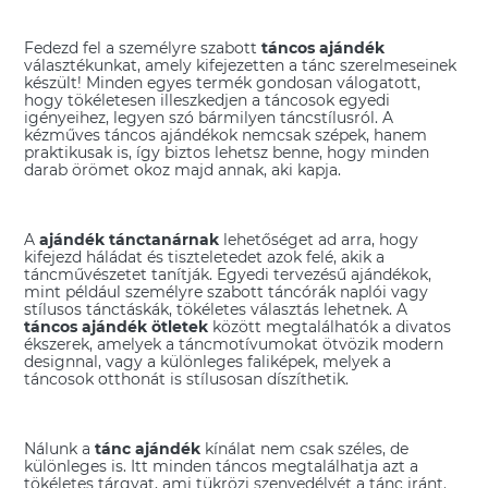
Fedezd fel a személyre szabott
táncos ajándék
választékunkat, amely kifejezetten a tánc szerelmeseinek
készült! Minden egyes termék gondosan válogatott,
hogy tökéletesen illeszkedjen a táncosok egyedi
igényeihez, legyen szó bármilyen táncstílusról. A
kézműves táncos ajándékok nemcsak szépek, hanem
praktikusak is, így biztos lehetsz benne, hogy minden
darab örömet okoz majd annak, aki kapja.
A
ajándék tánctanárnak
lehetőséget ad arra, hogy
kifejezd háládat és tiszteletedet azok felé, akik a
táncművészetet tanítják. Egyedi tervezésű ajándékok,
mint például személyre szabott táncórák naplói vagy
stílusos tánctáskák, tökéletes választás lehetnek. A
táncos ajándék ötletek
között megtalálhatók a divatos
ékszerek, amelyek a táncmotívumokat ötvözik modern
designnal, vagy a különleges faliképek, melyek a
táncosok otthonát is stílusosan díszíthetik.
Nálunk a
tánc ajándék
kínálat nem csak széles, de
különleges is. Itt minden táncos megtalálhatja azt a
tökéletes tárgyat, ami tükrözi szenvedélyét a tánc iránt.