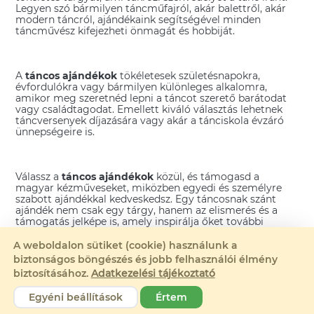
Legyen szó bármilyen táncműfajról, akár balettről, akár
modern táncról, ajándékaink segítségével minden
táncművész kifejezheti önmagát és hobbiját.
A
táncos ajándékok
tökéletesek születésnapokra,
évfordulókra vagy bármilyen különleges alkalomra,
amikor meg szeretnéd lepni a táncot szerető barátodat
vagy családtagodat. Emellett kiváló választás lehetnek
táncversenyek díjazására vagy akár a tánciskola évzáró
ünnepségeire is.
Válassz a
táncos ajándékok
közül, és támogasd a
magyar kézműveseket, miközben egyedi és személyre
szabott ajándékkal kedveskedsz. Egy táncosnak szánt
ajándék nem csak egy tárgy, hanem az elismerés és a
támogatás jelképe is, amely inspirálja őket további
sikerre és örömteli táncra. A kézműves termékek
minősége és egyedisége garantálja, hogy az ajándék
A weboldalon sütiket (cookie) használunk a
emlékezetes és értékes marad.
biztonságos böngészés és jobb felhasználói élmény
biztosításához.
Adatkezelési tájékoztató
Egyéni beállítások
Értem