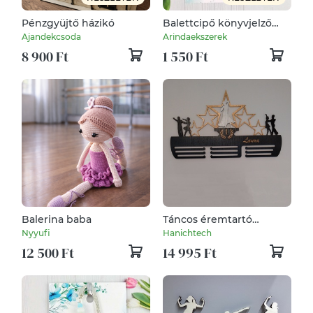
Pénzgyüjtő házikó
Balettcipő könyvjelző
kék-fehér gyöngyökkel –
Ajandekcsoda
Arindaekszerek
elegáns ajándék
8 900 Ft
1 550 Ft
táncosoknak, balett
rajongóknak
Balerina baba
Táncos éremtartó
falidekoráció –
Nyyufi
Hanichtech
Nagyméretű, 3D hatású,
12 500 Ft
14 995 Ft
névre szóló