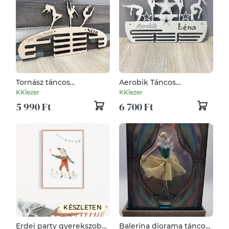
Tornász táncos
Aerobik Táncos
éremtartó ajándék
éremtartó ajándék
KKlezer
KKlezer
5 990 Ft
6 700 Ft
KÉSZLETEN
Erdei party gyerekszoba,
Balerina diorama táncos