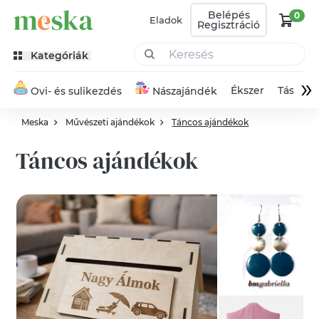
Belépés
0
Eladok
Regisztráció
Kategóriák
»
Ékszer
Táska
Ovi- és sulikezdés
Nászajándék
Meska
Művészeti ajándékok
Táncos ajándékok
Táncos ajándékok