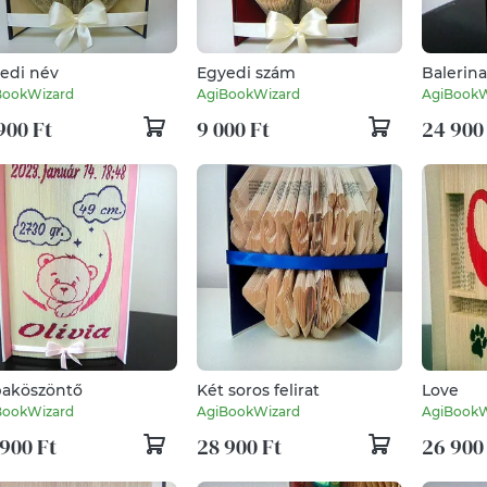
edi név
Egyedi szám
Balerina
BookWizard
AgiBookWizard
AgiBookW
900 Ft
9 000 Ft
24 900
aköszöntő
Két soros felirat
Love
BookWizard
AgiBookWizard
AgiBookW
900 Ft
28 900 Ft
26 900