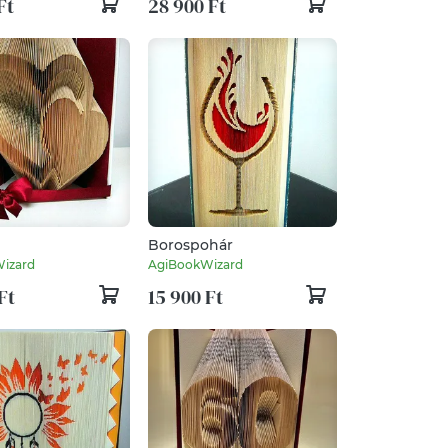
Ft
28 900 Ft
Borospohár
izard
AgiBookWizard
Ft
15 900 Ft