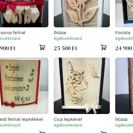
soros felirat
Rózsa
Focista
BookWizard
AgiBookWizard
AgiBookW
900 Ft
25 500 Ft
24 900
edi felirat lepkékkel
Cica lepkével
Rózsa
BookWizard
AgiBookWizard
AgiBookW