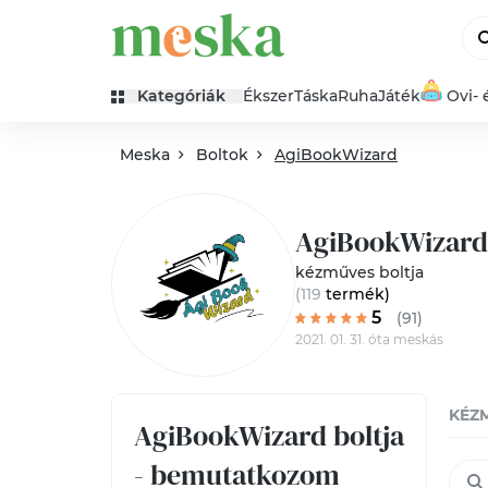
Kategóriák
Ékszer
Táska
Ruha
Játék
Ovi- 
Meska
Boltok
AgiBookWizard
AgiBookWizard
kézműves boltja
(119
termék
)
5
(91)
2021. 01. 31. óta meskás
KÉZ
AgiBookWizard boltja
- bemutatkozom