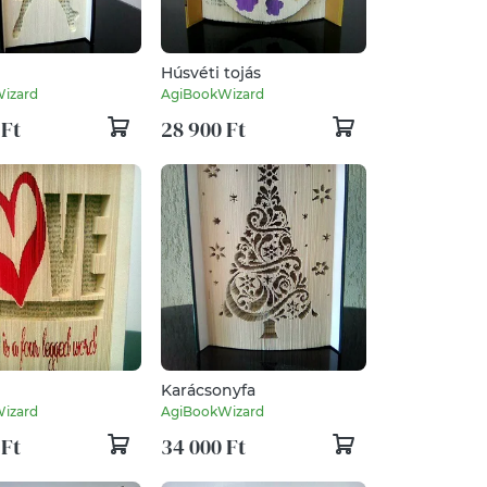
Húsvéti tojás
izard
AgiBookWizard
 Ft
28 900 Ft
Karácsonyfa
izard
AgiBookWizard
 Ft
34 000 Ft