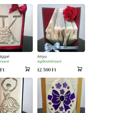
ággal
Anyu
izard
AgiBookWizard
 Ft
12 500 Ft