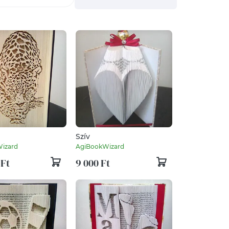
Szív
izard
AgiBookWizard
 Ft
9 000 Ft