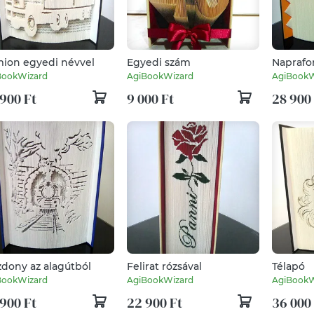
ion egyedi névvel
Egyedi szám
Naprafo
BookWizard
AgiBookWizard
AgiBookW
900 Ft
9 000 Ft
28 900
dony az alagútból
Felirat rózsával
Télapó
BookWizard
AgiBookWizard
AgiBookW
900 Ft
22 900 Ft
36 000