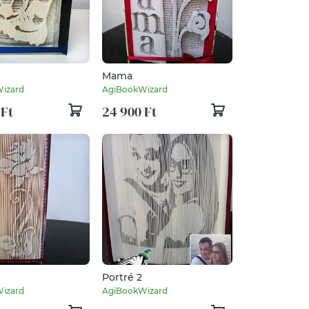
Mama
izard
AgiBookWizard
 Ft
24 900 Ft
Portré 2
izard
AgiBookWizard