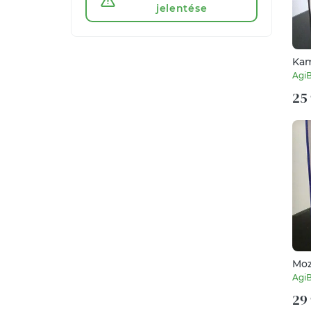
jelentése
Kam
Agi
25 
Moz
Agi
29 