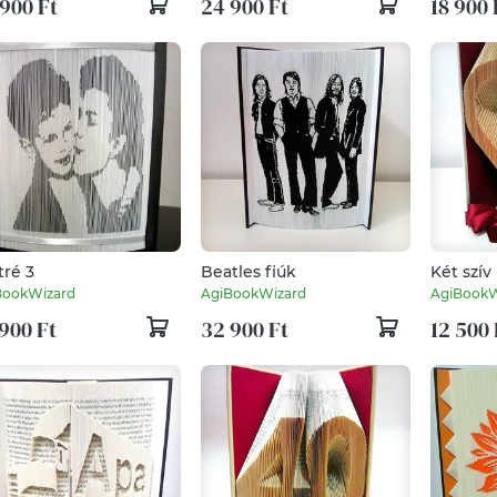
900 Ft
24 900 Ft
18 900 
tré 3
Beatles fiúk
Két szív
BookWizard
AgiBookWizard
AgiBookW
900 Ft
32 900 Ft
12 500 