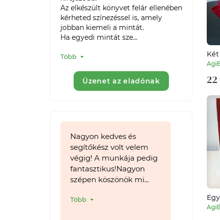
Az elkészült könyvet felár ellenében 
kérheted színezéssel is, amely 
jobban kiemeli a mintát.

Ha egyedi mintát sze...
Két 
Több
Agi
22 
Üzenet az eladónak
Nagyon kedves és
segítőkész volt velem
végig! A munkája pedig
fantasztikus!Nagyon
szépen köszönök mi...
Egy
Több
Agi