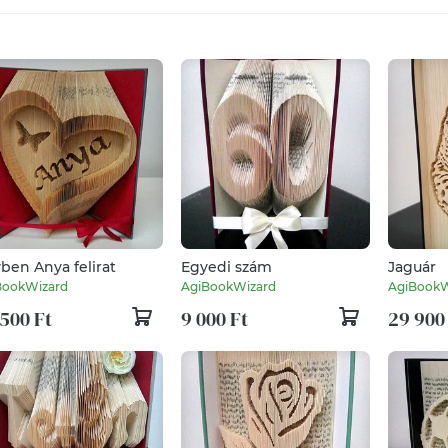
vben Anya felirat
Egyedi szám
Jaguár
BookWizard
AgiBookWizard
AgiBookW
500 Ft
9 000 Ft
29 900