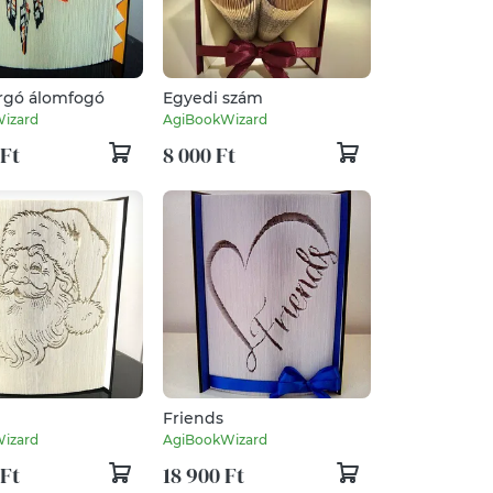
rgó álomfogó
Egyedi szám
izard
AgiBookWizard
 Ft
8 000 Ft
Friends
izard
AgiBookWizard
 Ft
18 900 Ft