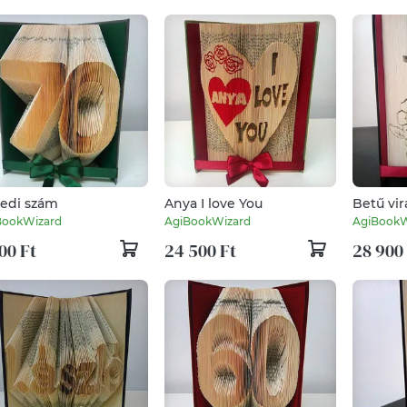
edi szám
Anya I love You
Betű vir
BookWizard
AgiBookWizard
AgiBookW
00 Ft
24 500 Ft
28 900