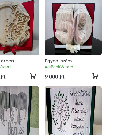
 körben
Egyedi szám
izard
AgiBookWizard
 Ft
9 000 Ft