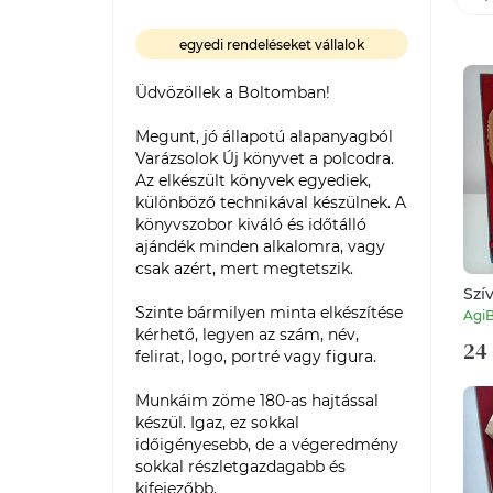
egyedi rendeléseket vállalok
Üdvözöllek a Boltomban!

Megunt, jó állapotú alapanyagból 
Varázsolok Új könyvet a polcodra. 

Az elkészült könyvek egyediek, 
különböző technikával készülnek. A 
könyvszobor kiváló és időtálló 
ajándék minden alkalomra, vagy 
csak azért, mert megtetszik.

Szí
Szinte bármilyen minta elkészítése 
Agi
kérhető, legyen az szám, név, 
24 
felirat, logo, portré vagy figura.

Munkáim zöme 180-as hajtással 
készül. Igaz, ez sokkal 
időigényesebb, de a végeredmény 
sokkal részletgazdagabb és 
kifejezőbb. 
