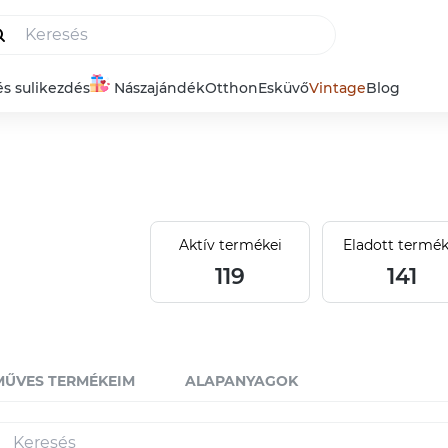
és sulikezdés
Nászajándék
Otthon
Esküvő
Vintage
Blog
Aktív termékei
Eladott termék
119
141
MŰVES TERMÉKEIM
ALAPANYAGOK