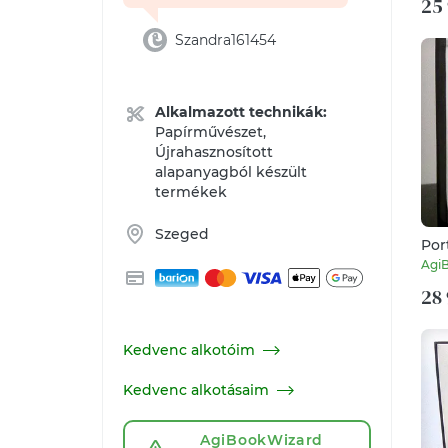
25 
Szandra161454
Alkalmazott technikák:
Papírművészet,
Újrahasznosított
alapanyagból készült
termékek
Szeged
Por
Agi
28 
Kedvenc alkotóim
Kedvenc alkotásaim
AgiBookWizard