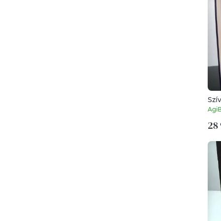
Szí
Agi
28 