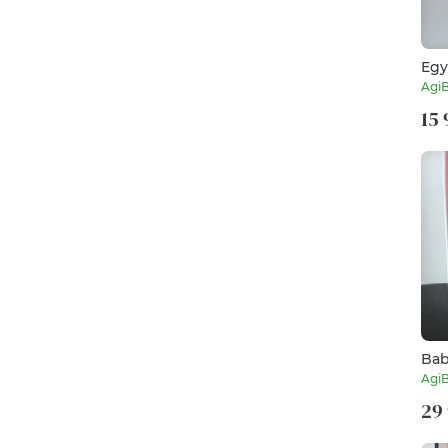
Egy
Agi
15 
Bab
Agi
29 