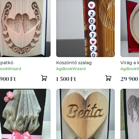
vpatkó
Köszöntő szalag
Virág a
BookWizard
AgiBookWizard
AgiBookW
900 Ft
1 500 Ft
29 900