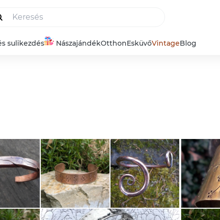
és sulikezdés
Nászajándék
Otthon
Esküvő
Vintage
Blog