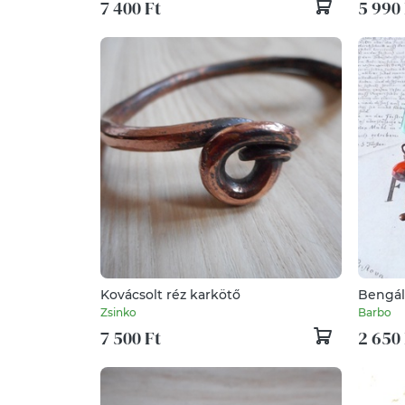
7 400 Ft
5 990 
Kovácsolt réz karkötő
Bengáli
Zsinko
Barbo
7 500 Ft
2 650 