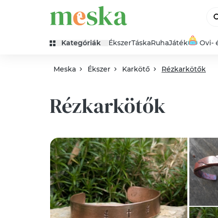
Kategóriák
Ékszer
Táska
Ruha
Játék
Ovi- 
Meska
Ékszer
Karkötő
Rézkarkötők
Rézkarkötők