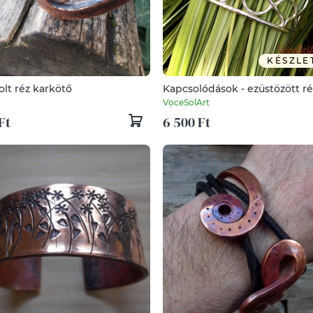
KÉSZLE
lt réz karkötő
Kapcsolódások - ezüstözött ré
karkötő
VoceSolArt
Ft
6 500 Ft