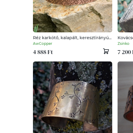
Réz karkötő, kalapált, keresztirányú
Kovácso
hálós mintával – 13-15 mm – kézzel
AwCopper
Zsinko
készített - vörösréz
4 888 Ft
7 200 