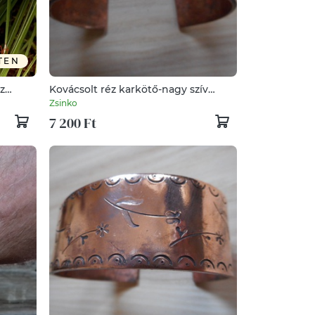
TEN
z
Kovácsolt réz karkötő-nagy szív
mintával
Zsinko
7 200 Ft