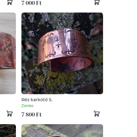
7 000 Ft
Réz karkötő 5.
Zsinko
7 800 Ft