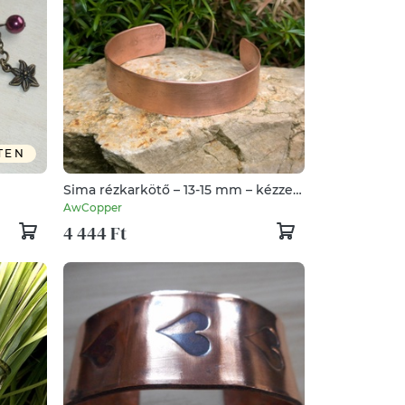
TEN
Sima rézkarkötő – 13-15 mm – kézzel
készített - vörösréz
AwCopper
4 444 Ft