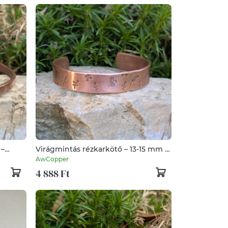
 –
Virágmintás rézkarkötő – 13-15 mm –
kézzel készített - vörösréz
AwCopper
4 888 Ft