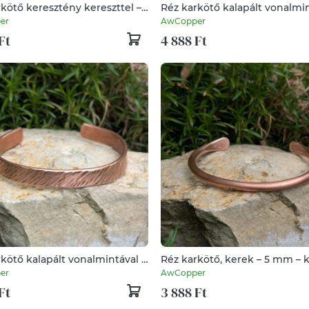
kötő keresztény kereszttel –
Réz karkötő kalapált vonalmin
m – Kézzel készített - vörösréz
13-15 mm – kézzel készített - 
er
AwCopper
Ft
4 888 Ft
kötő kalapált vonalmintával –
Réz karkötő, kerek – 5 mm – k
 – kézzel készített - vörösréz
készített - vörösréz
er
AwCopper
Ft
3 888 Ft