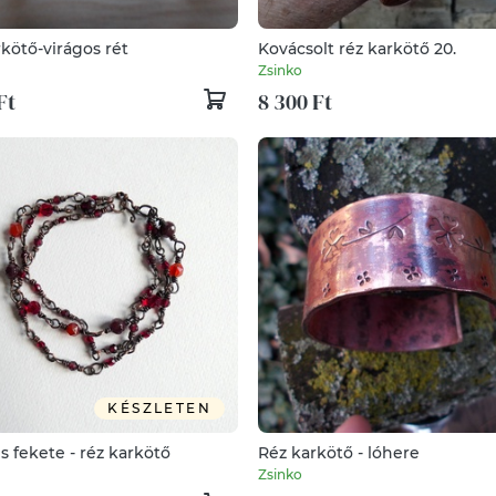
kötő-virágos rét
Kovácsolt réz karkötő 20.
Zsinko
Ft
8 300 Ft
KÉSZLETEN
s fekete - réz karkötő
Réz karkötő - lóhere
Zsinko