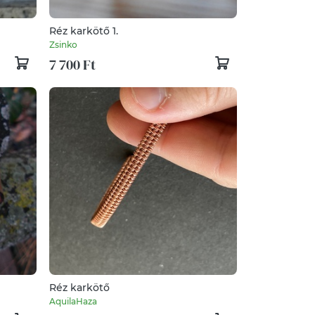
Réz karkötő 1.
Zsinko
7 700 Ft
Réz karkötő
AquilaHaza