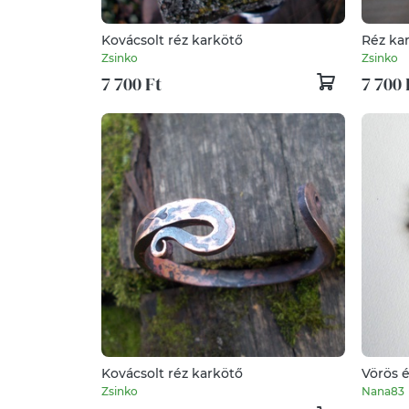
Kovácsolt réz karkötő
Réz kar
Zsinko
Zsinko
7 700 Ft
7 700 
Kovácsolt réz karkötő
Vörös é
Zsinko
Nana83