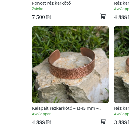
Fonott réz karkötő
Réz kar
13-15 m
Zsinko
AwCopp
7 500 Ft
4 888 
Kalapált rézkarkötő – 13-15 mm –
Réz kar
kézzel készített - vörösréz
8-10 mm
AwCopper
AwCopp
4 888 Ft
3 888 