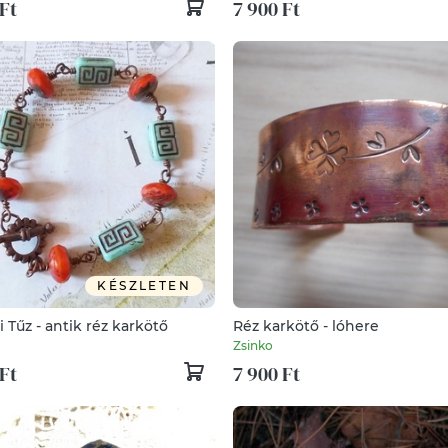
Ft
7 900 Ft
KÉSZLETEN
 Tűz - antik réz karkötő
Réz karkötő - lóhere
Zsinko
Ft
7 900 Ft