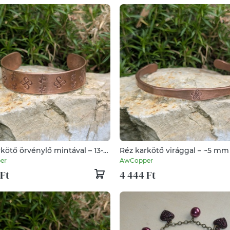
kötő örvénylő mintával – 13-15
Réz karkötő virággal – ~5 mm
zzel készített - vörösréz
kézzel készített - vörösréz
er
AwCopper
 Ft
4 444 Ft