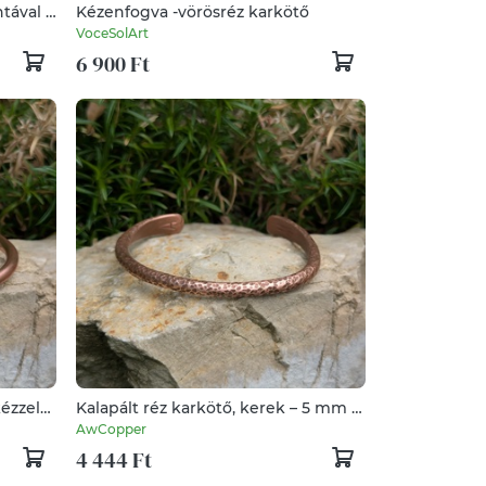
tával –
Kézenfogva -vörösréz karkötő
vörösréz
VoceSolArt
6 900 Ft
ézzel
Kalapált réz karkötő, kerek – 5 mm –
kézzel készített - vörösréz
AwCopper
4 444 Ft