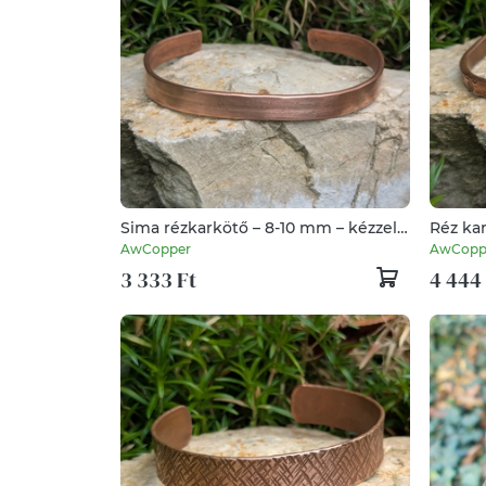
Sima rézkarkötő – 8-10 mm – kézzel
Réz kar
készített - vörösréz
szimbó
AwCopper
AwCopp
készíte
3 333 Ft
4 444