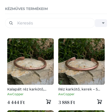
KÉZMŰVES TERMÉKEIM
Kalapált réz karkötő,
Réz karkötő, kerek – 5
kerek – 5 mm – kézzel
mm – kézzel készített -
AwCopper
AwCopper
készített - vörösréz
vörösréz
4 444 Ft
3 888 Ft