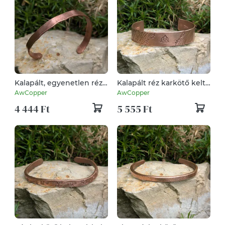
Kalapált, egyenetlen réz
Kalapált réz karkötő kelta
karkötő – ~6 mm – kézzel
csomóval – 13-15 mm –
AwCopper
AwCopper
készített - vörösréz
kézzel készített - vörösréz
4 444 Ft
5 555 Ft