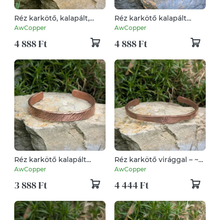
Réz karkötő, kalapált,
Réz karkötő kalapált
keresztirányú hálós
vonalmintával – 13-15 mm
AwCopper
AwCopper
mintával – 13-15 mm –
– kézzel készített -
4 888 Ft
4 888 Ft
kézzel készített - vörösréz
vörösréz
Réz karkötő kalapált
Réz karkötő virággal – ~5
vonalmintával – 8-10 mm
mm – kézzel készített -
AwCopper
AwCopper
– kézzel készített -
vörösréz
3 888 Ft
4 444 Ft
vörösréz