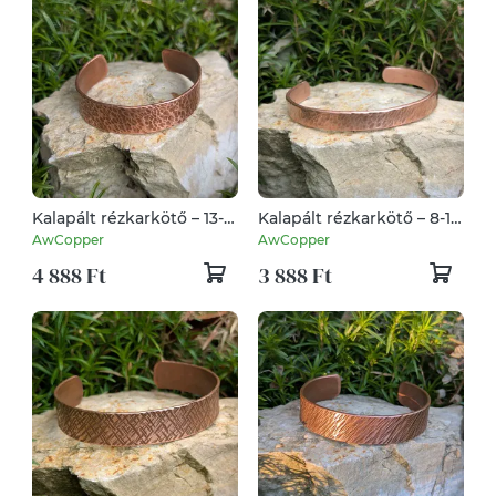
Kalapált rézkarkötő – 13-15
Kalapált rézkarkötő – 8-10
mm – kézzel készített -
mm – kézzel készített -
AwCopper
AwCopper
vörösréz
vörösréz
4 888 Ft
3 888 Ft