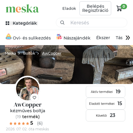
Belépés
0
Eladok
Regisztráció
Kategóriák
»
Ékszer
Táska
Ovi- és sulikezdés
Nászajándék
Meska
Boltok
AwCopper
19
Aktív termékei
AwCopper
15
Eladott termékei
kézműves boltja
23
Követői
(19
termék
)
5
(6)
2026. 07. 02. óta meskás