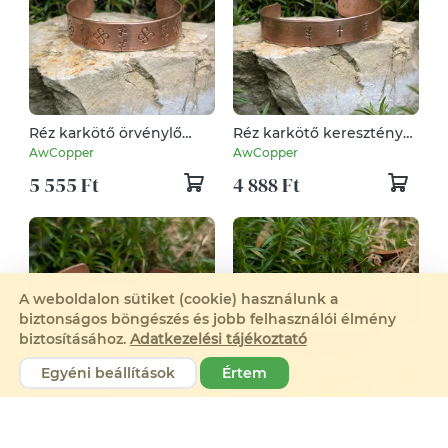
Réz karkötő örvénylő
Réz karkötő keresztény
mintával – 13-15 mm –
kereszttel – 13-15 mm –
AwCopper
AwCopper
Kézzel készített -
Kézzel készített -
5 555 Ft
4 888 Ft
vörösréz
vörösréz
A weboldalon sütiket (cookie) használunk a
biztonságos böngészés és jobb felhasználói élmény
biztosításához.
Adatkezelési tájékoztató
Egyéni beállítások
Értem
Réz karkötő kelta triskele
Sima rézkarkötő – 13-15
szimbólummal – 13-15
mm – kézzel készített -
AwCopper
AwCopper