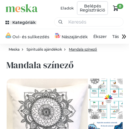
Belépés
0
Eladok
Regisztráció
Kategóriák
»
Ékszer
Táska
Ovi- és sulikezdés
Nászajándék
Meska
Spirituális ajándékok
Mandala színező
Mandala színező