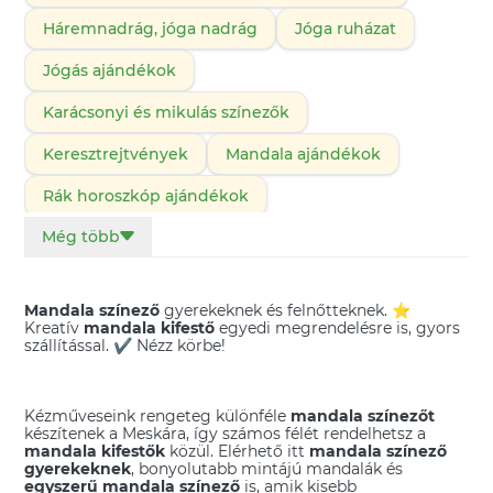
Háremnadrág, jóga nadrág
Jóga ruházat
Jógás ajándékok
Karácsonyi és mikulás színezők
Keresztrejtvények
Mandala ajándékok
Rák horoszkóp ajándékok
Még több
Szakrális csakra ékszerek, ajándékok
Torokcsakra ékszerek, ajándékok
Digitális rajz
Mandala színező
gyerekeknek és felnőtteknek. ⭐
Spirituális dekorációk
Kreatív
mandala kifestő
egyedi megrendelésre is, gyors
szállítással. ✔️ Nézz körbe!
Kézműveseink rengeteg különféle
mandala színezőt
készítenek a Meskára, így számos félét rendelhetsz a
mandala kifestők
közül. Elérhető itt
mandala színező
gyerekeknek
, bonyolutabb mintájú mandalák és
egyszerű mandala színező
is, amik kisebb