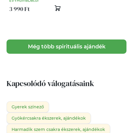
EVYHomeDecor
mintás párna,
3 990 Ft
huzat+belső párna,
dekorpárna
Még több spirituális ajándék
Kapcsolódó válogatásaink
Gyerek színező
Gyökércsakra ékszerek, ajándékok
Harmadik szem csakra ékszerek, ajándékok