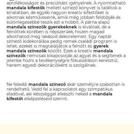
aprólékosságot és precizitást igényelnek. A nyomtatható
mandala kifestők
mellett színező könyvet is találtok a
kínálatban, de egyéb nagyon kreatív kifestőket is
alkotnak kézműveseink, amik még jobban feldobják és
különlegesebbé teszik ezt a hobbit. A párna alapú
mandala színezők gyerekeknek
is kiválóak, de a
felnőttek körében is népszerűek, hiszen magad
alkothatod meg lakásod dekorelemeit. Egy naptár
színező kidekorálása pedig remek családi program is
lehet, ezeket is megtaláljátok a felnőtt és
gyerek
mandala színezők
között. Ezek a kreatív
mandala
színezők
nemcsak kikapcsolják az agyat és a segítenek a
jelenbe hozni a tevékenységre fókuszáláson keresztül,
hanem egyedi dekorációként is szolgálnak.
Ne feledd:
mandala színező
akár személyre szabottan is
rendelhető. Vedd fel a kapcsolatot egy szimpatikus
eladóval, aki készséggel elkészíti neked a
mandala
kifestőt
elképzeléseid szerint.