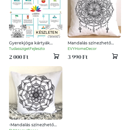
KÉSZLETEN
Gyerekjóga kártyák
Mandalás színezhető
otthoni gyakorláshoz
díszpárna, mandala
TudasszigetFejleszto
EVYHomeDecor
mintás párna,
2 000 Ft
3 990 Ft
huzat+belső párna,
kifestős párna
-Mandalás színezhető
díszpárna, mandala