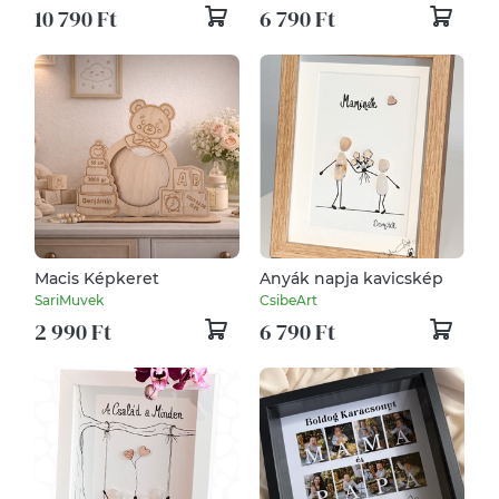
10 790 Ft
6 790 Ft
Macis Képkeret
Anyák napja kavicskép
SariMuvek
CsibeArt
2 990 Ft
6 790 Ft