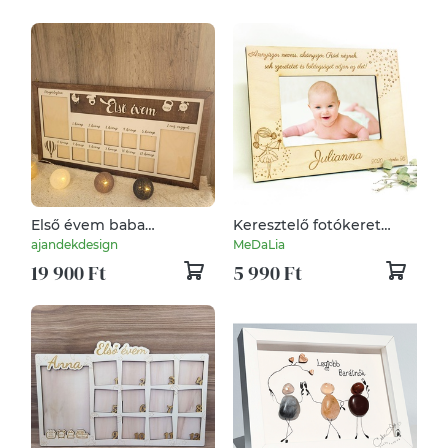
Első évem baba
Keresztelő fotókeret
képkeret
gravírozással
ajandekdesign
MeDaLia
19 900 Ft
5 990 Ft