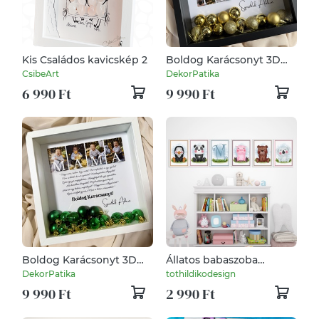
Kis Családos kavicskép 2
Boldog Karácsonyt 3D
képkeret, falikép,
CsibeArt
DekorPatika
karácsonyi ajándék
6 990 Ft
9 990 Ft
Boldog Karácsonyt 3D
Állatos babaszoba
képkeret, falikép,
dekoráció. Monogramos
DekorPatika
tothildikodesign
karácsonyi ajándék
képsorozat állatokkal
9 990 Ft
2 990 Ft
babaszobába.