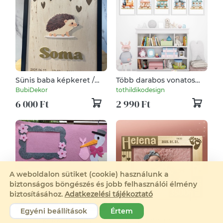
Sünis baba képkeret /
Több darabos vonatos
Képkeret születési
kép babszobába.
BubiDekor
tothildikodesign
adatokkal /
Vonatos babaszoba kép
6 000 Ft
2 990 Ft
Babaköszöntő
kisfiúk szobájába. 2-3-4-5
darab babaszoba
dekoráció
A weboldalon sütiket (cookie) használunk a
biztonságos böngészés és jobb felhasználói élmény
biztosításához.
Adatkezelési tájékoztató
KÉSZLETEN
Egyéni beállítások
Értem
Filc fali képkeret lányos
Babaszületésre,