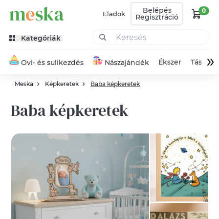
Belépés
0
Eladok
Regisztráció
Kategóriák
»
Ékszer
Táska
Ovi- és sulikezdés
Nászajándék
Meska
Képkeretek
Baba képkeretek
Baba képkeretek