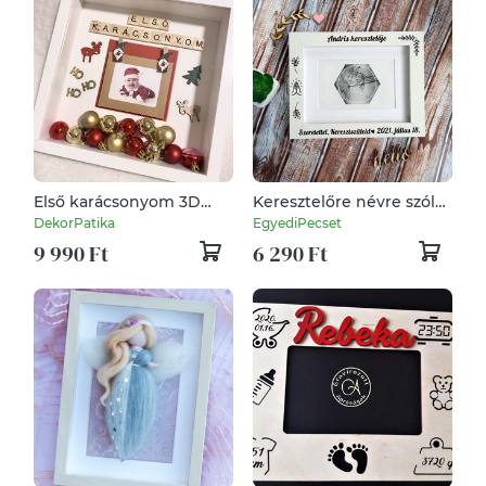
Első karácsonyom 3D
Keresztelőre névre szóló
képkeret, falikép,
képkeret
DekorPatika
EgyediPecset
karácsonyi ajándék
9 990 Ft
6 290 Ft