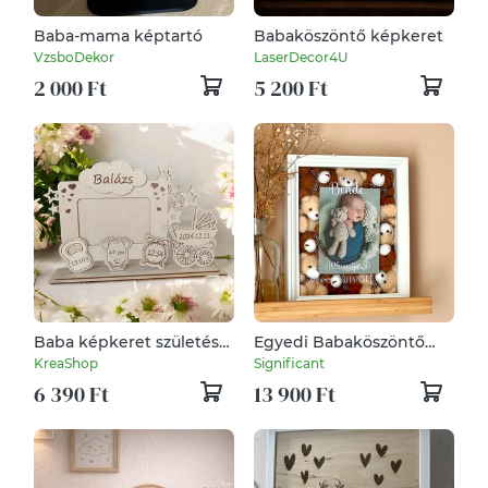
Baba-mama képtartó
Babaköszöntő képkeret
VzsboDekor
LaserDecor4U
2 000 Ft
5 200 Ft
Baba képkeret születési
Egyedi Babaköszöntő
adatokkal
Képkeret – Személyes
KreaShop
Significant
Adatokkal
6 390 Ft
13 900 Ft