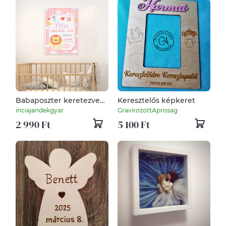
Babaposzter keretezve
Keresztelős képkeret
születési adatokkal
inciajandekgyar
GravirozottAprosag
oroszlán, Babaszobába,
2 990 Ft
5 100 Ft
Születésnapra, Újszülött
ajándék