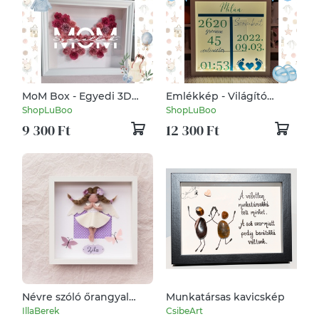
MoM Box - Egyedi 3D
Emlékkép - Világító
kép
emlékőr kép (25x25 cm)
ShopLuBoo
ShopLuBoo
9 300 Ft
12 300 Ft
Névre szóló őrangyal
Munkatársas kavicskép
keretben, pillangókkal
IllaBerek
CsibeArt