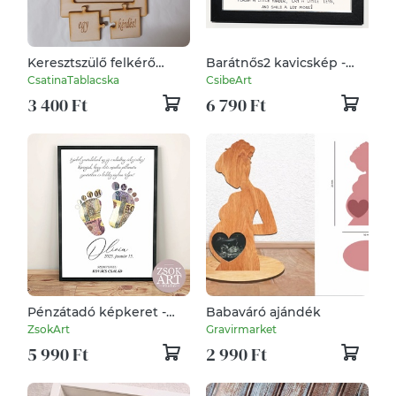
Keresztszülő felkérő
Barátnős2 kavicskép -
puzzle
idézettel, egyedi
CsatinaTablacska
CsibeArt
szöveggel
3 400 Ft
6 790 Ft
Pénzátadó képkeret -
Babaváró ajándék
Baba köszöntő
ZsokArt
Gravirmarket
"tappancs"
5 990 Ft
2 990 Ft