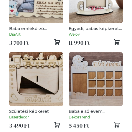
Baba emlékőrző
Egyedi, babás képkeret
képkeret
születési adatokkal –
DiaArt
Welov
Macis design
3 700 Ft
11 990 Ft
Születési képkeret
Baba első évem
képkeret
Laserdecor
DekorTrend
3 490 Ft
5 450 Ft