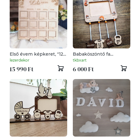
Első évem képkeret, "12
Babaköszöntő fa
hónap emléke"
képkeret születési
lezerdekor
tkbxart
adatokkal - kézzel festett
15 990 Ft
6 000 Ft