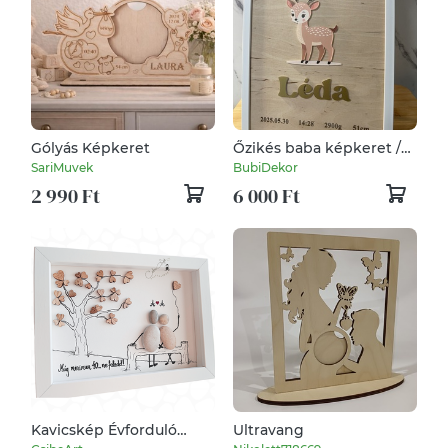
Gólyás Képkeret
Őzikés baba képkeret /
Képkeret születési
SariMuvek
BubiDekor
adatokkal /
2 990 Ft
6 000 Ft
Babaköszöntő
Kavicskép Évforduló
Ultravang
Szerelmes Esküvős