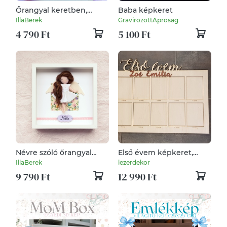
Őrangyal keretben,
Baba képkeret
csillagos ruhában
IllaBerek
GravirozottAprosag
4 790 Ft
5 100 Ft
Névre szóló őrangyal
Első évem képkeret,
keretben, pamut
névre szóló. Baba
IllaBerek
lezerdekor
ruhában, csipkével
képkeret,
9 790 Ft
12 990 Ft
Babaköszöntésre, 12
hónap 12 fotó, 10x15 cm