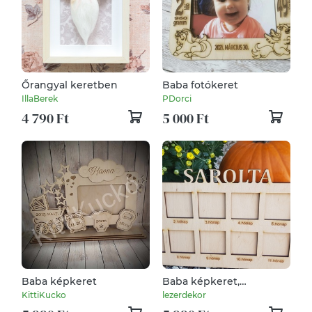
Őrangyal keretben
Baba fotókeret
IllaBerek
PDorci
4 790 Ft
5 000 Ft
Baba képkeret
Baba képkeret,
Babaköszöntésre, 12
KittiKucko
lezerdekor
hónap 12 fotó