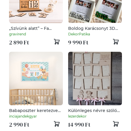
„Szívünk alatt” – Fa
Boldog Karácsonyt 3D
Ultrahangos Képkeret és
képkeret, falikép,
gravirend
DekorPatika
Visszaszámláló Naptár
karácsonyi ajándék
2 890 Ft
9 990 Ft
Babaposzter keretezve
Különleges névre szóló
születési adatokkal zsiráf,
képkeret születési
inciajandekgyar
lezerdekor
Babaszobába,
adatokkal, 12 hónap
2 990 Ft
14 990 Ft
Születésnapra, Újszülött
ajándék