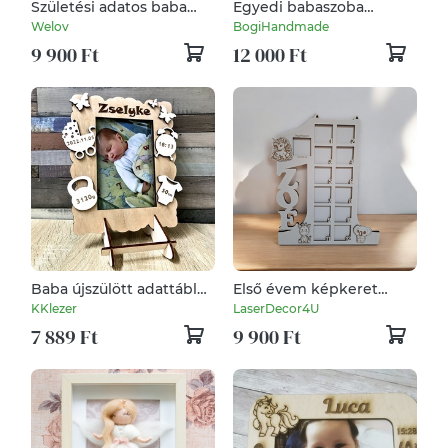
Születési adatos baba
Egyedi babaszoba
fényképtartó
dekoráció Dávid
Welov
BogiHandmade
babának
9 900 Ft
12 000 Ft
Baba újszülött adattábla
Első évem képkeret
képkeret személyre
(babaköszöntő)
KKlezer
LaserDecor4U
szabva
7 889 Ft
9 900 Ft