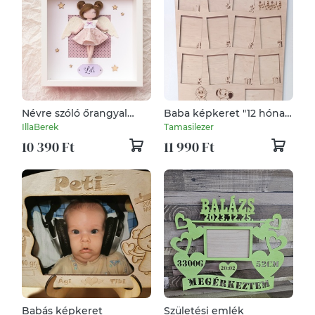
Névre szóló őrangyal
Baba képkeret "12 hónap
keretben, kontyokkal
emlékei"
IllaBerek
Tamasilezer
10 390 Ft
11 990 Ft
Babás képkeret
Születési emlék