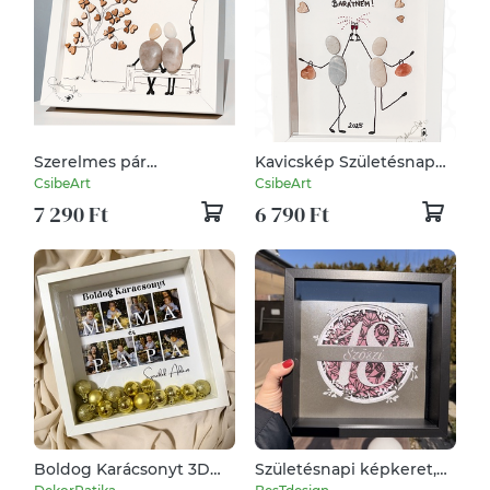
Szerelmes pár
Kavicskép Születésnap
romantikus kavicskép
Névnap - idézettel,
CsibeArt
CsibeArt
egyedi szöveggel
7 290 Ft
6 790 Ft
Boldog Karácsonyt 3D
Születésnapi képkeret,
képkeret, falikép,
egyedi, 3D-s teljesen