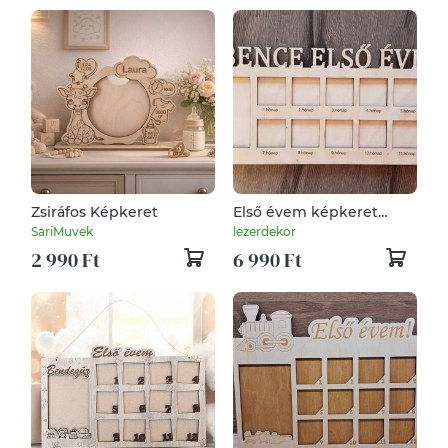
Zsiráfos Képkeret
Első évem képkeret
névre szóló, Baba
SariMuvek
lezerdekor
képkeret,
2 990 Ft
6 990 Ft
Babaköszöntésre, 12
hónap 13 fotóval