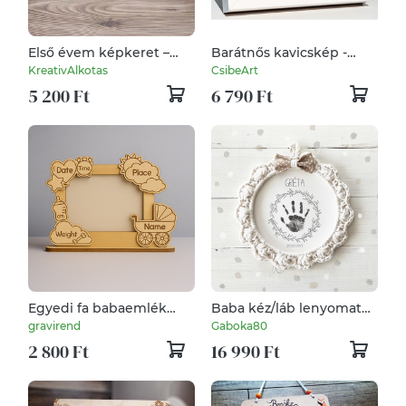
Első évem képkeret –
Barátnős kavicskép -
névre szóló
egyedi szöveggel
KreativAlkotas
CsibeArt
5 200 Ft
6 790 Ft
Egyedi fa babaemlék
Baba kéz/láb lenyomatos
tartó / képkeret
horgolt képkeret - 20 cm
gravirend
Gaboka80
2 800 Ft
16 990 Ft