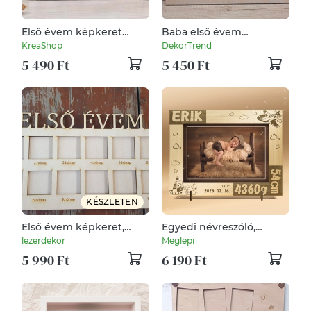
Első évem képkeret
Baba első évem
egyedi gravírozással
képkeret
KreaShop
DekorTrend
5 490 Ft
5 450 Ft
KÉSZLETEN
Első évem képkeret,
Egyedi névreszóló,
Baba képkeret,
képkeret,
lezerdekor
Meglepi
Babaköszöntésre, 12
babaszületésre,
5 990 Ft
6 190 Ft
hónap 12 fotó, A baba
keresztelőre, ünnepi
nevére is!
alkalomra rendelhető