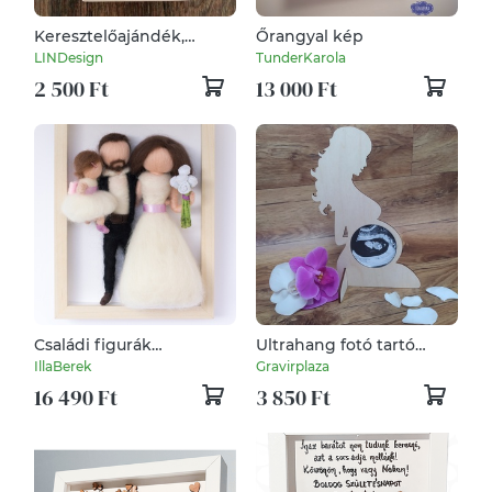
Keresztelőajándék,
Őrangyal kép
angyal
LINDesign
TunderKarola
keresztelőajándék
2 500 Ft
13 000 Ft
Családi figurák
Ultrahang fotó tartó
képkeretben
képkeretek
IllaBerek
Gravirplaza
16 490 Ft
3 850 Ft