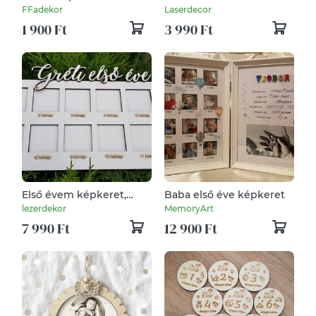
FFadekor
Laserdecor
1 900 Ft
3 990 Ft
Első évem képkeret,
Baba első éve képkeret
Névre szóló, kalligrafikus
lezerdekor
MemoryArt
képkeret, Baba képkeret
7 990 Ft
12 900 Ft