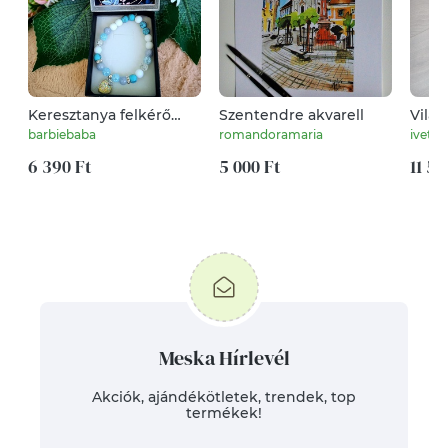
Keresztanya felkérő
Szentendre akvarell
Vilá
kék szív ásvány karkötő
horgo
barbiebaba
romandoramaria
ivettf
bőr t
6 390 Ft
5 000 Ft
11 50
Meska Hírlevél
Akciók, ajándékötletek, trendek, top
termékek!