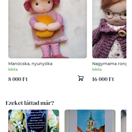
Manócska, nyunyóka
Nagymama rongyba
baba, nagyika bab
kikita
kikita
8 000 Ft
16 000 Ft
Ezeket láttad már?