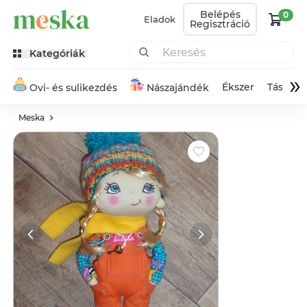
Belépés
0
Eladok
Regisztráció
Kategóriák
»
Ékszer
Táska
Ovi- és sulikezdés
Nászajándék
Meska