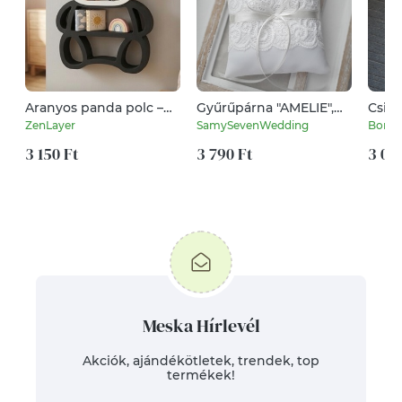
Aranyos panda polc –
Gyűrűpárna "AMELIE",
Csill
gyerekszobai játék- és
gyűrűtartó, szatén
MINI
ZenLayer
SamySevenWedding
Borsk
dekor tároló
gyűrűpárna csipkével
3 150 Ft
3 790 Ft
3 00
Meska Hírlevél
Akciók, ajándékötletek, trendek, top
termékek!