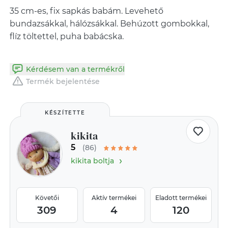
35 cm-es, fix sapkás babám. Levehető
bundazsákkal, hálózsákkal. Behúzott gombokkal,
flíz töltettel, puha babácska.
Kérdésem van a termékről
Termék bejelentése
KÉSZÍTETTE
kikita
5
(86)
›
kikita boltja
Követői
Aktív termékei
Eladott termékei
309
4
120