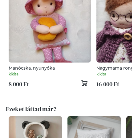
Manócska, nyunyóka
Nagymama rongyba
baba, nagyika bab
kikita
kikita
8 000 Ft
16 000 Ft
Ezeket láttad már?