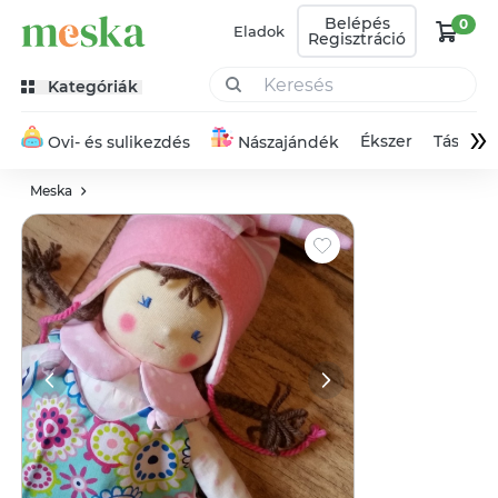
Belépés
0
Eladok
Regisztráció
Kategóriák
»
Ékszer
Táska
Ovi- és sulikezdés
Nászajándék
Meska