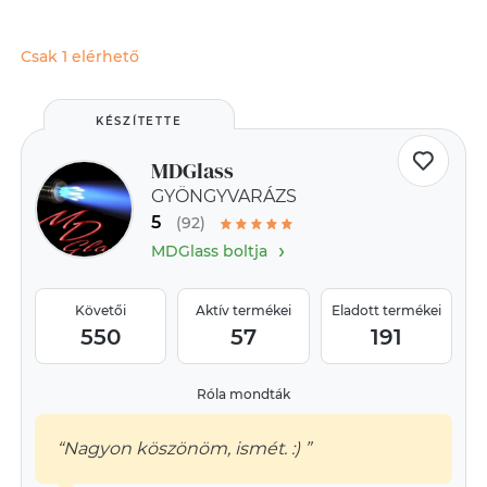
Csak 1 elérhető
KÉSZÍTETTE
MDGlass
GYÖNGYVARÁZS
5
(92)
›
MDGlass boltja
Követői
Aktív termékei
Eladott termékei
550
57
191
Róla mondták
“Nagyon köszönöm, ismét. :) ”