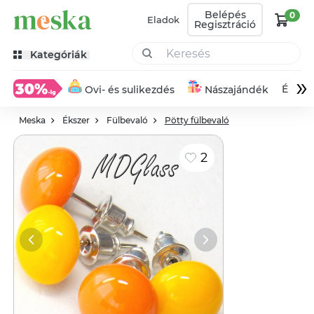
Belépés
0
Eladok
Regisztráció
Kategóriák
»
Éksze
Ovi- és sulikezdés
Nászajándék
Meska
Ékszer
Fülbevaló
Pötty fülbevaló
2