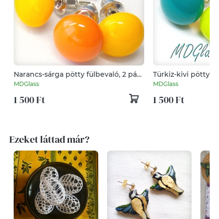
Narancs-sárga pötty fülbevaló, 2 pár,
Türkiz-kivi pötty fü
üvegékszer
üvegékszer
MDGlass
MDGlass
1 500 Ft
1 500 Ft
Ezeket láttad már?