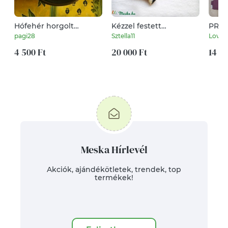
Hófehér horgolt
Kézzel festett
PRÉM
tojások, 5db
széncinegés fülbevaló
3 db-
pagi28
Sztella11
Lovel
tiffanyból
torna
4 500 Ft
20 000 Ft
zsák 
14 5
Meska Hírlevél
Akciók, ajándékötletek, trendek, top
termékek!