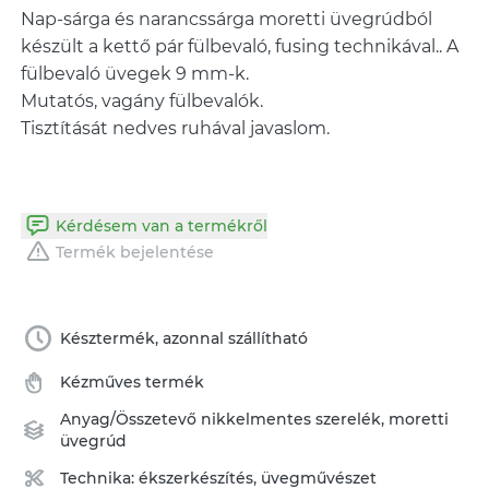
Nap-sárga és narancssárga moretti üvegrúdból
készült a kettő pár fülbevaló, fusing technikával.. A
fülbevaló üvegek 9 mm-k.
Mutatós, vagány fülbevalók.
Tisztítását nedves ruhával javaslom.
Kérdésem van a termékről
Termék bejelentése
Késztermék, azonnal szállítható
Kézműves termék
Anyag/Összetevő
nikkelmentes szerelék
,
moretti
üvegrúd
Technika:
ékszerkészítés
,
üvegművészet