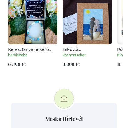
Keresztanya felkérő
Esküvői
Pötty
kék szív ásvány karkötő
ajándék,nászajándék,házaspár
barbiebaba
ZsannaDekor
Kimit
6 390 Ft
3 000 Ft
10 90
Meska Hírlevél