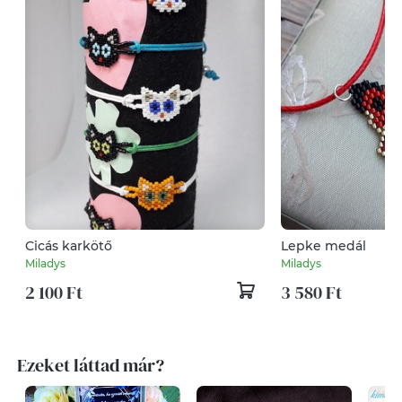
Cicás karkötő
Lepke medál
Miladys
Miladys
2 100 Ft
3 580 Ft
Ezeket láttad már?