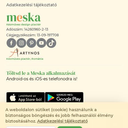
Adatkezelési tájékoztató
Adószám: 14260960-2-13
Cégjegyzékszám: 13-09-197708
Kézműves piactér, Románia
Töltsd le a Meska alkalmazását
Android-os és iOS-es telefonodra is!
A weboldalon sütiket (cookie) használunk a
biztonságos böngészés és jobb felhasználói élmény
©2008-2026 - MESKA.HU -
biztosításához.
Adatkezelési tájékoztató
1 780 Ft
MINDEN JOG FENNTARTVA!