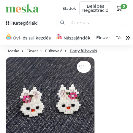
Belépés
0
Eladok
Regisztráció
Kategóriák
»
Ékszer
Táska
Ovi- és sulikezdés
Nászajándék
Meska
Ékszer
Fülbevaló
Pötty fülbevaló
1