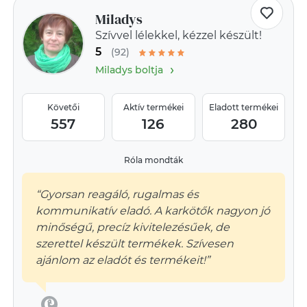
Miladys
Szívvel lélekkel, kézzel készült!
5
(92)
›
Miladys boltja
Követői
Aktív termékei
Eladott termékei
557
126
280
Róla mondták
“Gyorsan reagáló, rugalmas és
kommunikatív eladó. A karkötők nagyon jó
minőségű, precíz kivitelezésűek, de
szerettel készült termékek. Szívesen
ajánlom az eladót és termékeit!”