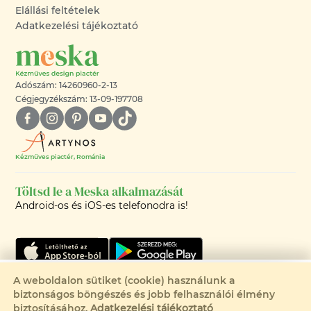
Elállási feltételek
Adatkezelési tájékoztató
Adószám: 14260960-2-13
Cégjegyzékszám: 13-09-197708
Kézműves piactér, Románia
Töltsd le a Meska alkalmazását
Android-os és iOS-es telefonodra is!
Csak 1 elérhető
A weboldalon sütiket (cookie) használunk a
biztonságos böngészés és jobb felhasználói élmény
Eladva
©2008-2026 - MESKA.HU -
biztosításához.
Adatkezelési tájékoztató