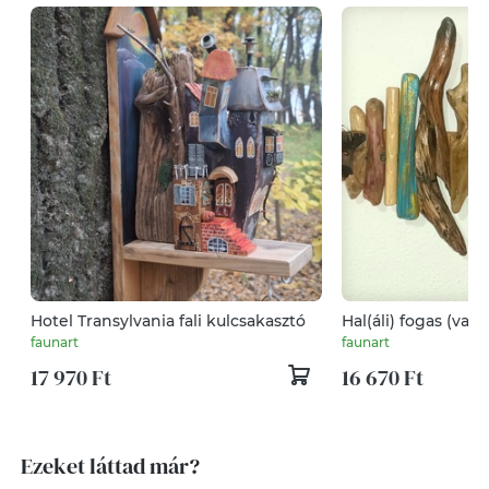
Hotel Transylvania fali kulcsakasztó
Hal(áli) fogas (vagy
faunart
faunart
17 970 Ft
16 670 Ft
Ezeket láttad már?