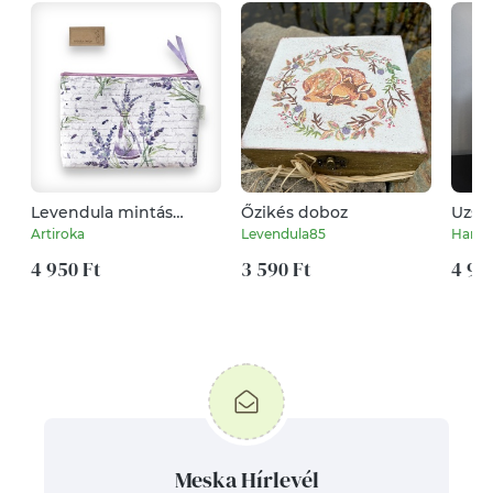
Levendula mintás
Őzikés doboz
Uzso
nagyméretű neszesszer
táska
Artiroka
Levendula85
Harmo
4 950 Ft
3 590 Ft
4 90
Meska Hírlevél