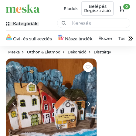
Belépés
0
Eladok
Regisztráció
Kategóriák
»
Ékszer
Táska
Ovi- és sulikezdés
Nászajándék
Meska
Otthon & Életmód
Dekoráció
Dísztárgy