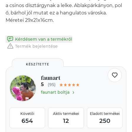
a csinos dísztárgynak a lelke. Ablakpárkányon, pol
ő, bárhol jól mutat ez a hangulatos városka.
Méretei 29x21x16cm.
Kérdésem van a termékről
Termék bejelentése
KÉSZÍTETTE
faunart
5
(95)
›
faunart boltja
Követői
Aktív termékei
Eladott termékei
654
12
250