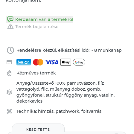
kortól ajánlom.
Kérdésem van a termékről
Termék bejelentése
Rendelésre készül, elkészítési idő: ~ 8 munkanap
Kézműves termék
Anyag/Összetevő
100% pamutvászon
,
flíz
vattagolyó
,
filc
,
műanyag doboz
,
gomb
,
gyöngyfonal
,
struktúr függöny anyag
,
vatelin
,
dekorkavics
Technika:
hímzés
,
patchwork, foltvarrás
KÉSZÍTETTE