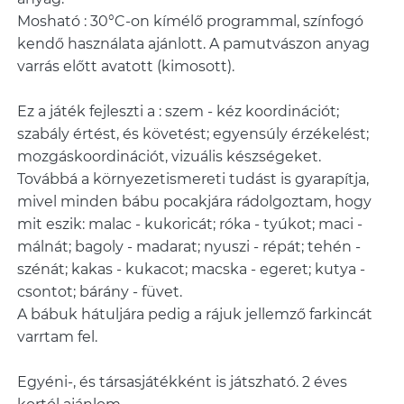
Mosható : 30°C-on kímélő programmal, színfogó
kendő használata ajánlott. A pamutvászon anyag
varrás előtt avatott (kimosott).
Ez a játék fejleszti a : szem - kéz koordinációt;
szabály értést, és követést; egyensúly érzékelést;
mozgáskoordinációt, vizuális készségeket.
Továbbá a környezetismereti tudást is gyarapítja,
mivel minden bábu pocakjára rádolgoztam, hogy
mit eszik: malac - kukoricát; róka - tyúkot; maci -
málnát; bagoly - madarat; nyuszi - répát; tehén -
szénát; kakas - kukacot; macska - egeret; kutya -
csontot; bárány - füvet.
A bábuk hátuljára pedig a rájuk jellemző farkincát
varrtam fel.
Egyéni-, és társasjátékként is játszható. 2 éves