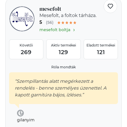
mesefolt
Mesefolt, a foltok tárháza.
5
(56)
›
mesefolt boltja
Követői
Aktív termékei
Eladott termékei
269
129
121
Róla mondták
“Szempillantás alatt megérkezett a
rendelés - benne személyes üzenettel. A
kapott garnitúra bájos, ízléses.”
gilanyim