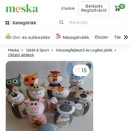
Belépés
0
Eladok
Regisztráció
Kategóriák
»
Ékszer
Táska
Ovi- és sulikezdés
Nászajándék
Meska
Játék & Sport
Készségfejlesztő és Logikai játék
Oktató játékok
15