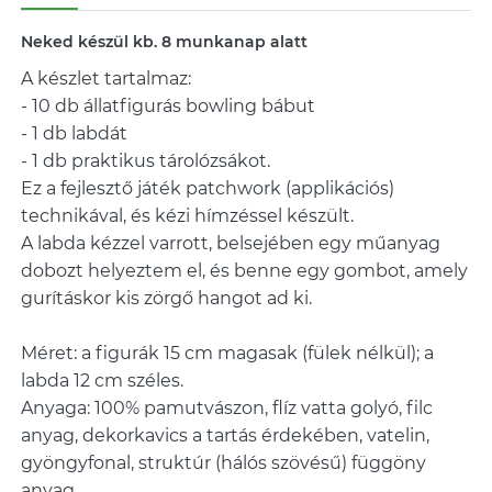
Neked készül kb. 8 munkanap alatt
A készlet tartalmaz:
- 10 db állatfigurás bowling bábut
- 1 db labdát
- 1 db praktikus tárolózsákot.
Ez a fejlesztő játék patchwork (applikációs)
technikával, és kézi hímzéssel készült.
A labda kézzel varrott, belsejében egy műanyag
dobozt helyeztem el, és benne egy gombot, amely
gurításkor kis zörgő hangot ad ki.
Méret: a figurák 15 cm magasak (fülek nélkül); a
labda 12 cm széles.
Anyaga: 100% pamutvászon, flíz vatta golyó, filc
anyag, dekorkavics a tartás érdekében, vatelin,
gyöngyfonal, struktúr (hálós szövésű) függöny
anyag.