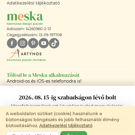
Adatkezelési tájékoztató
Adószám: 14260960-2-13
Cégjegyzékszám: 13-09-197708
Kézműves piactér, Románia
Töltsd le a Meska alkalmazását
Android-os és iOS-es telefonodra is!
2026. 08. 15-ig szabadságon lévő bolt
Mesefolt
termékeit ezt követően tudod megvásárolni.
A weboldalon sütiket (cookie) használunk a
biztonságos böngészés és jobb felhasználói élmény
Értesítést kérek, ha a termék ismét
©2008-2026 - MESKA.HU -
biztosításához.
Adatkezelési tájékoztató
elérhető
MINDEN JOG FENNTARTVA!