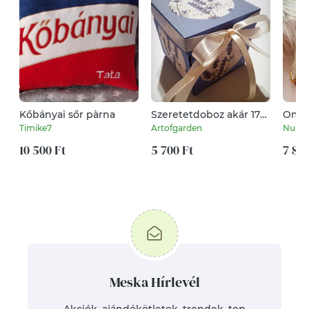
Kőbányai sőr pàrna
Szeretetdoboz akár 17
Ombr
fotóval
Gyön
Timike7
Artofgarden
NuraJ
10 500 Ft
5 700 Ft
7 800
Meska Hírlevél