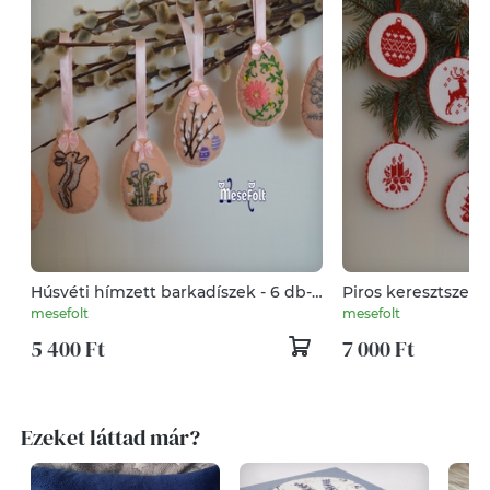
Húsvéti hímzett barkadíszek - 6 db-
Piros keresztszem
os garnitúra
garnitúra (7 darab
mesefolt
mesefolt
5 400 Ft
7 000 Ft
Ezeket láttad már?