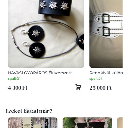
HAVASI GYOPÁROS Ékszerszett
Rendkívül különleg
bőrből
spalti51
spalti51
4 300 Ft
25 000 Ft
Ezeket láttad már?