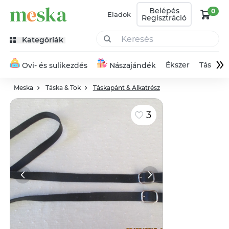
Belépés
0
Eladok
Regisztráció
Kategóriák
»
Ékszer
Táska
Ovi- és sulikezdés
Nászajándék
Meska
Táska & Tok
Táskapánt & Alkatrész
3