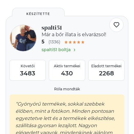
KÉSZÍTETTE
spalti51
Már a bőr illata is elvarázsol!
5
(1336)
›
spalti51 boltja
Követői
Aktív termékei
Eladott termékei
3483
430
2268
Róla mondták
“Gyönyörű termékek, sokkal szebbek
élőben, mint a fotókon. Minden pontosan
egyeztetve lett és a termékek elkészítése,
szállítása gyorsan lezajlott. Nagyon
elégedett vagyok, mindenkinek ajánlom