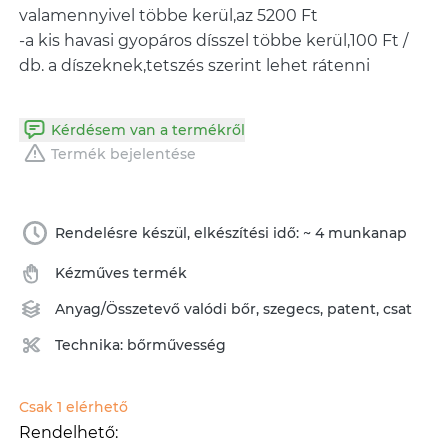
valamennyivel többe kerül,az 5200 Ft
-a kis havasi gyopáros dísszel többe kerül,100 Ft /
db. a díszeknek,tetszés szerint lehet rátenni
Kérdésem van a termékről
Termék bejelentése
Rendelésre készül, elkészítési idő: ~ 4 munkanap
Kézműves termék
Anyag/Összetevő
valódi bőr
,
szegecs
,
patent
,
csat
Technika:
bőrművesség
Csak 1 elérhető
Rendelhető: