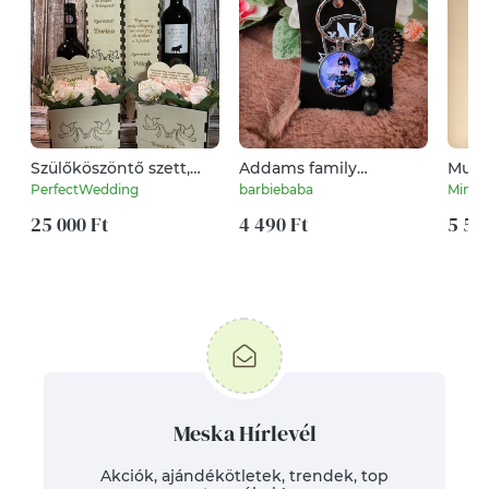
Szülőköszöntő szett,
Addams family
Munk
virág boxok, gravírozott
Wednesday kulcstartó
PerfectWedding
barbiebaba
Minta
díszdobozban, szív
alakú betűzőkkel,
25 000 Ft
4 490 Ft
5 50
bortartókkal, galamb
mintával
Meska Hírlevél
Akciók, ajándékötletek, trendek, top