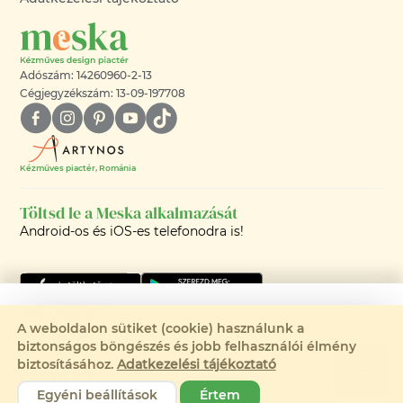
Adószám: 14260960-2-13
Cégjegyzékszám: 13-09-197708
Kézműves piactér, Románia
Töltsd le a Meska alkalmazását
Android-os és iOS-es telefonodra is!
Csak 1 elérhető
A weboldalon sütiket (cookie) használunk a
Rendelhető:
biztonságos böngészés és jobb felhasználói élmény
©2008-2026 - MESKA.HU -
biztosításához.
Adatkezelési tájékoztató
4 900 Ft
MINDEN JOG FENNTARTVA!
Egyéni beállítások
Értem