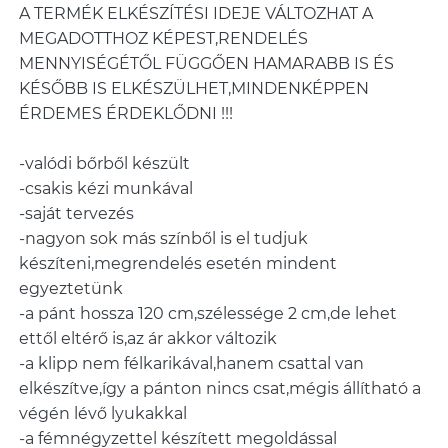
A TERMÉK ELKÉSZÍTÉSI IDEJE VÁLTOZHAT A
MEGADOTTHOZ KÉPEST,RENDELÉS
MENNYISÉGÉTŐL FÜGGŐEN HAMARABB IS ÉS
KÉSŐBB IS ELKÉSZÜLHET,MINDENKÉPPEN
ÉRDEMES ÉRDEKLŐDNI !!!
-valódi bőrből készült
-csakis kézi munkával
-saját tervezés
-nagyon sok más színből is el tudjuk
készíteni,megrendelés esetén mindent
egyeztetünk
-a pánt hossza 120 cm,szélessége 2 cm,de lehet
ettől eltérő is,az ár akkor változik
-a klipp nem félkarikával,hanem csattal van
elkészítve,így a pánton nincs csat,mégis állítható a
végén lévő lyukakkal
-a fémnégyzettel készített megoldással