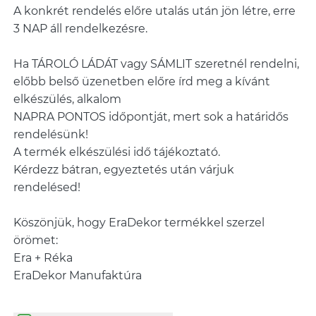
A konkrét rendelés előre utalás után jön létre, erre
3 NAP áll rendelkezésre.
Ha TÁROLÓ LÁDÁT vagy SÁMLIT szeretnél rendelni,
előbb belső üzenetben előre írd meg a kívánt
elkészülés, alkalom
NAPRA PONTOS időpontját, mert sok a határidős
rendelésünk!
A termék elkészülési idő tájékoztató.
Kérdezz bátran, egyeztetés után várjuk
rendelésed!
Köszönjük, hogy EraDekor termékkel szerzel
örömet:
Era + Réka
EraDekor Manufaktúra