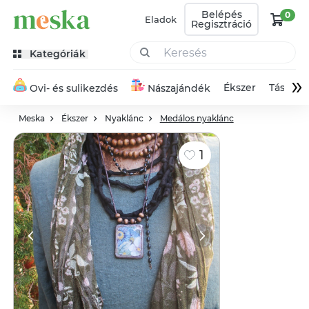
Belépés
0
Eladok
Regisztráció
Kategóriák
»
Ékszer
Táska
Ovi- és sulikezdés
Nászajándék
Meska
Ékszer
Nyaklánc
Medálos nyaklánc
1