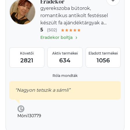
Eradekor
gyerekszoba bútorok,
romantikus antikolt festéssel
készült fa ajándéktárgyak a
5
provence-i stílus jegyében
(502)
›
Eradekor boltja
Követői
Aktív termékei
Eladott termékei
2821
634
1056
Róla mondták
“Nagyon tetszik a sámli”
Móni130779