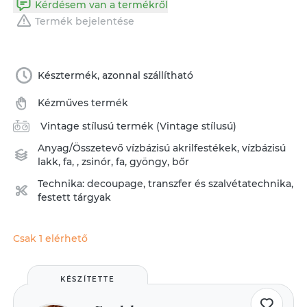
Kérdésem van a termékről
Termék bejelentése
Késztermék, azonnal szállítható
Kézműves termék
Vintage stílusú termék (Vintage stílusú)
Anyag/Összetevő
vízbázisú akrilfestékek
,
vízbázisú
lakk
,
fa
,
,
zsinór
,
fa
,
gyöngy
,
bőr
Technika:
decoupage, transzfer és szalvétatechnika
,
festett tárgyak
Csak 1 elérhető
KÉSZÍTETTE