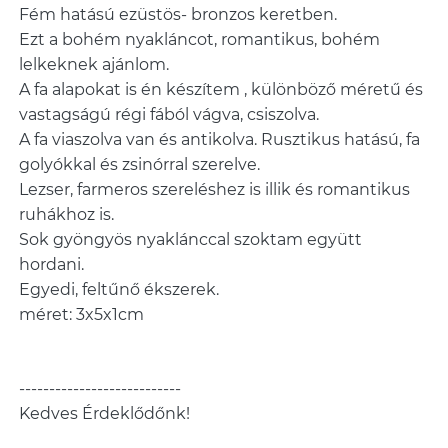
Fém hatású ezüstös- bronzos keretben.
Ezt a bohém nyakláncot, romantikus, bohém
lelkeknek ajánlom.
A fa alapokat is én készítem , különböző méretű és
vastagságú régi fából vágva, csiszolva.
A fa viaszolva van és antikolva. Rusztikus hatású, fa
golyókkal és zsinórral szerelve.
Lezser, farmeros szereléshez is illik és romantikus
ruhákhoz is.
Sok gyöngyös nyaklánccal szoktam együtt
hordani.
Egyedi, feltűnő ékszerek.
méret: 3x5x1cm
---------------------------
Kedves Érdeklődőnk!