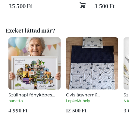
35 500 Ft
3 500 Ft
Ezeket láttad már?
Szülinapi fényképes
Ovis ágynemű
Szüli
családfa poszter 60, 70,
minkyvel, kék traktoros
grafi
nanetto
LepkeMuhely
NArtS
80, 75 éves évforduló,
Papának, Mamának,
4 990 Ft
12 500 Ft
3 69
nagyszülőnek unokától
lakásavatóra