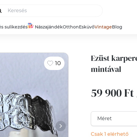
és sulikezdés
Nászajándék
Otthon
Esküvő
Vintage
Blog
Ezüst karper
10
mintával
59 900 Ft
Csak 1 elérhető