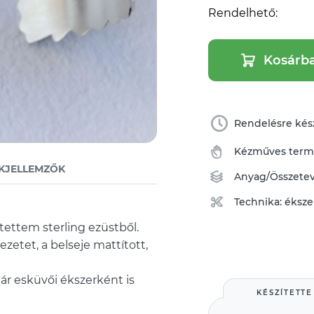
Rendelhető:
Kosárb
Rendelésre kész
Kézműves ter
KJELLEMZŐK
Anyag/Összete
Technika:
éksze
tettem sterling ezüstből.
ezetet, a belseje mattított,
kár esküvői ékszerként is
KÉSZÍTETTE