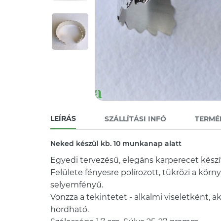
LEÍRÁS
SZÁLLÍTÁSI INFÓ
TERMÉ
Neked készül kb. 10 munkanap alatt
Egyedi tervezésű, elegáns karperecet készí
Felülete fényesre polírozott, tükrözi a körny
selyemfényű.
Vonzza a tekintetet - alkalmi viseletként, a
hordható.