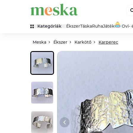
Kategóriák
Ékszer
Táska
Ruha
Játék
Ovi- 
Meska
Ékszer
Karkötő
Karperec