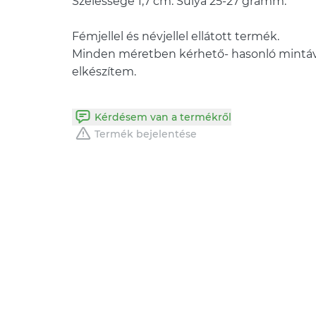
Szélessége 1,7 cm. Súlya 25-27 gramm.
Fémjellel és névjellel ellátott termék.
Minden méretben kérhető- hasonló mintával
Kérdésem van a termékről
Termék bejelentése