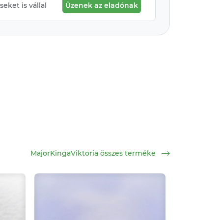
eket is vállal
Üzenek az eladónak
MajorKingaViktoria összes terméke