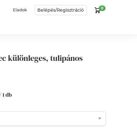
0
Belépés/
Regisztráció
Eladok
ec különleges, tulipános
/ 1 db