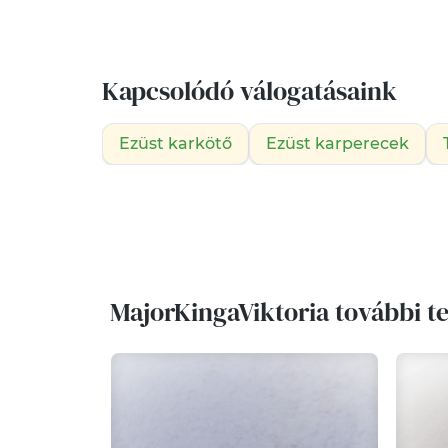
Kapcsolódó válogatásaink
Ezüst karkötő
Ezüst karperecek
MajorKingaViktoria további t