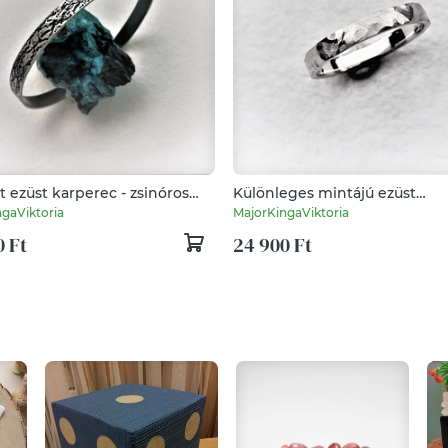
t ezüst karperec - zsinóros
Különleges mintájú ezüst
al
karikagyűrű
gaViktoria
MajorKingaViktoria
0 Ft
24 900 Ft