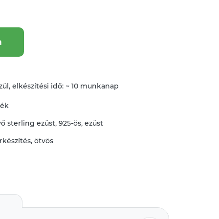
a
ül, elkészítési idő: ~ 10 munkanap
mék
vő
sterling ezüst
,
925-ös
,
ezüst
rkészítés
,
ötvös