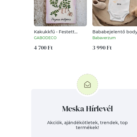
Kakukkfű - Festett
Bababejelentő bod
fűszer kép,
gólyás mintával,
GABODECO
Babaverzum
gyógynövény
dátummal
konyhába étkezőbe
4 700 Ft
3 990 Ft
Meska Hírlevél
Akciók, ajándékötletek, trendek, top
termékek!