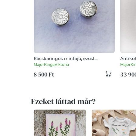
Kacskaringós mintájú, ezüst
Antikol
bedugós fülbevaló
mintáv
MajorKingaViktoria
MajorKin
8 500 Ft
33 90
Ezeket láttad már?