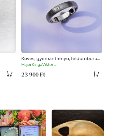
Köves, gyémántfényű, féldomború
ezüst gyűrű
MajorKingaViktoria
23 900 Ft