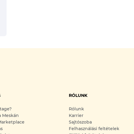
S
RÓLUNK
ntage?
Rólunk
a Meskán
Karrier
arketplace
Sajtószoba
ás
Felhasználási feltételek