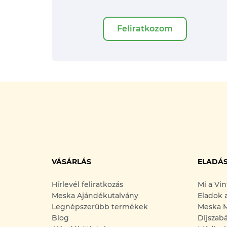
Feliratkozom
VÁSÁRLÁS
ELADÁ
Hírlevél feliratkozás
Mi a Vi
Meska Ajándékutalvány
Eladok 
Legnépszerűbb termékek
Meska M
Blog
Díjszab