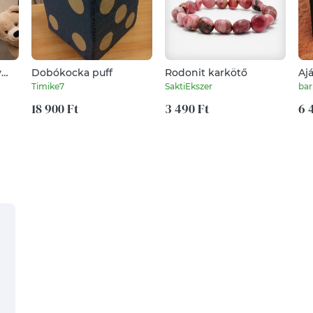
y
Dobókocka puff
Rodonit karkötő
Aj
ké
Timike7
SaktiEkszer
bar
18 900 Ft
3 490 Ft
6 