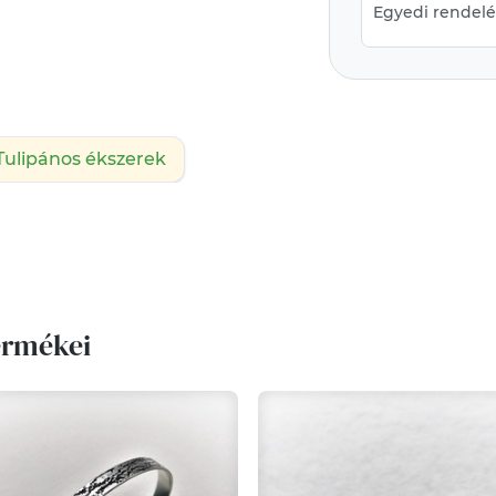
Egyedi rendelés
Tulipános ékszerek
ermékei